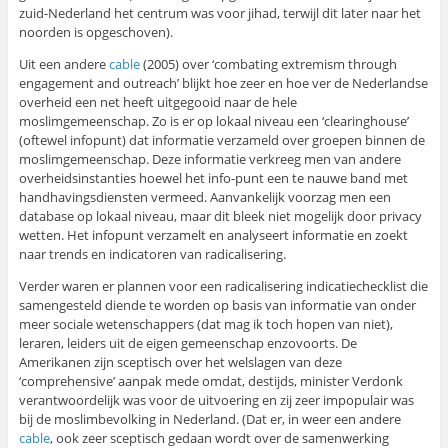
zuid-Nederland het centrum was voor jihad, terwijl dit later naar het
noorden is opgeschoven).
Uit een andere
cable
(2005) over ‘combating extremism through
engagement and outreach’ blijkt hoe zeer en hoe ver de Nederlandse
overheid een net heeft uitgegooid naar de hele
moslimgemeenschap. Zo is er op lokaal niveau een ‘clearinghouse’
(oftewel infopunt) dat informatie verzameld over groepen binnen de
moslimgemeenschap. Deze informatie verkreeg men van andere
overheidsinstanties hoewel het info-punt een te nauwe band met
handhavingsdiensten vermeed. Aanvankelijk voorzag men een
database op lokaal niveau, maar dit bleek niet mogelijk door privacy
wetten. Het infopunt verzamelt en analyseert informatie en zoekt
naar trends en indicatoren van radicalisering.
Verder waren er plannen voor een radicalisering indicatiechecklist die
samengesteld diende te worden op basis van informatie van onder
meer sociale wetenschappers (dat mag ik toch hopen van niet),
leraren, leiders uit de eigen gemeenschap enzovoorts. De
Amerikanen zijn sceptisch over het welslagen van deze
‘comprehensive’ aanpak mede omdat, destijds, minister Verdonk
verantwoordelijk was voor de uitvoering en zij zeer impopulair was
bij de moslimbevolking in Nederland. (Dat er, in weer een andere
cable
, ook zeer sceptisch gedaan wordt over de samenwerking