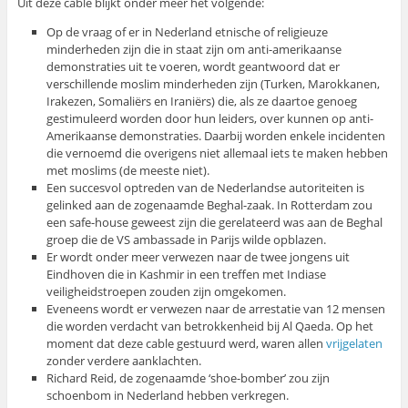
Uit deze cable blijkt onder meer het volgende:
Op de vraag of er in Nederland etnische of religieuze
minderheden zijn die in staat zijn om anti-amerikaanse
demonstraties uit te voeren, wordt geantwoord dat er
verschillende moslim minderheden zijn (Turken, Marokkanen,
Irakezen, Somaliërs en Iraniërs) die, als ze daartoe genoeg
gestimuleerd worden door hun leiders, over kunnen op anti-
Amerikaanse demonstraties. Daarbij worden enkele incidenten
die vernoemd die overigens niet allemaal iets te maken hebben
met moslims (de meeste niet).
Een succesvol optreden van de Nederlandse autoriteiten is
gelinked aan de zogenaamde Beghal-zaak. In Rotterdam zou
een safe-house geweest zijn die gerelateerd was aan de Beghal
groep die de VS ambassade in Parijs wilde opblazen.
Er wordt onder meer verwezen naar de twee jongens uit
Eindhoven die in Kashmir in een treffen met Indiase
veiligheidstroepen zouden zijn omgekomen.
Eveneens wordt er verwezen naar de arrestatie van 12 mensen
die worden verdacht van betrokkenheid bij Al Qaeda. Op het
moment dat deze cable gestuurd werd, waren allen
vrijgelaten
zonder verdere aanklachten.
Richard Reid, de zogenaamde ‘shoe-bomber’ zou zijn
schoenbom in Nederland hebben verkregen.