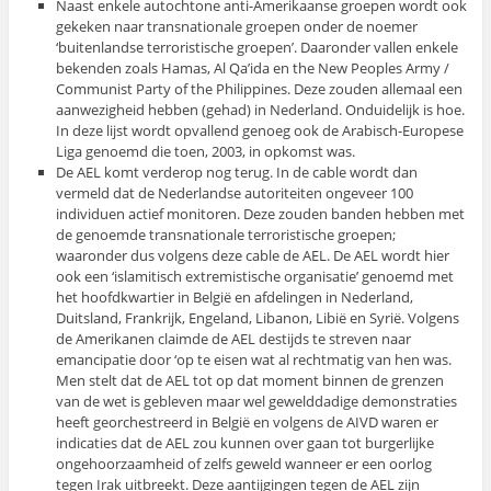
Naast enkele autochtone anti-Amerikaanse groepen wordt ook
gekeken naar transnationale groepen onder de noemer
‘buitenlandse terroristische groepen’. Daaronder vallen enkele
bekenden zoals Hamas, Al Qa’ida en the New Peoples Army /
Communist Party of the Philippines. Deze zouden allemaal een
aanwezigheid hebben (gehad) in Nederland. Onduidelijk is hoe.
In deze lijst wordt opvallend genoeg ook de Arabisch-Europese
Liga genoemd die toen, 2003, in opkomst was.
De AEL komt verderop nog terug. In de cable wordt dan
vermeld dat de Nederlandse autoriteiten ongeveer 100
individuen actief monitoren. Deze zouden banden hebben met
de genoemde transnationale terroristische groepen;
waaronder dus volgens deze cable de AEL. De AEL wordt hier
ook een ‘islamitisch extremistische organisatie’ genoemd met
het hoofdkwartier in België en afdelingen in Nederland,
Duitsland, Frankrijk, Engeland, Libanon, Libië en Syrië. Volgens
de Amerikanen claimde de AEL destijds te streven naar
emancipatie door ‘op te eisen wat al rechtmatig van hen was.
Men stelt dat de AEL tot op dat moment binnen de grenzen
van de wet is gebleven maar wel gewelddadige demonstraties
heeft georchestreerd in België en volgens de AIVD waren er
indicaties dat de AEL zou kunnen over gaan tot burgerlijke
ongehoorzaamheid of zelfs geweld wanneer er een oorlog
tegen Irak uitbreekt. Deze aantijgingen tegen de AEL zijn