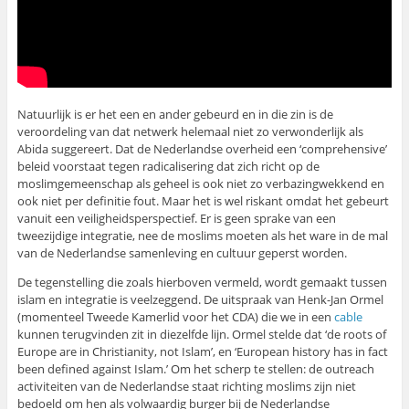
Natuurlijk is er het een en ander gebeurd en in die zin is de
veroordeling van dat netwerk helemaal niet zo verwonderlijk als
Abida suggereert. Dat de Nederlandse overheid een ‘comprehensive’
beleid voorstaat tegen radicalisering dat zich richt op de
moslimgemeenschap als geheel is ook niet zo verbazingwekkend en
ook niet per definitie fout. Maar het is wel riskant omdat het gebeurt
vanuit een veiligheidsperspectief. Er is geen sprake van een
tweezijdige integratie, nee de moslims moeten als het ware in de mal
van de Nederlandse samenleving en cultuur geperst worden.
De tegenstelling die zoals hierboven vermeld, wordt gemaakt tussen
islam en integratie is veelzeggend. De uitspraak van Henk-Jan Ormel
(momenteel Tweede Kamerlid voor het CDA) die we in een
cable
kunnen terugvinden zit in diezelfde lijn. Ormel stelde dat ‘de roots of
Europe are in Christianity, not Islam’, en ‘European history has in fact
been defined against Islam.’ Om het scherp te stellen: de outreach
activiteiten van de Nederlandse staat richting moslims zijn niet
bedoeld om hen als volwaardig burger bij de Nederlandse