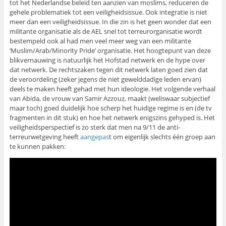
tot het Nederlandse beleid ten aanzien van moslims, reduceren de
gehele problematiek tot een veiligheidsissue. Ook integratie is niet
meer dan een veiligheidsissue. In die zin is het geen wonder dat een
militante organisatie als de AEL snel tot terreurorganisatie wordt
bestempeld ook al had men veel meer weg van een militante
‘Muslim/Arab/Minority Pride’ organisatie. Het hoogtepunt van deze
blikvernauwing is natuurlijk het Hofstad netwerk en de hype over
dat netwerk. De rechtszaken tegen dit netwerk laten goed zien dat
de veroordeling (zeker jegens de niet gewelddadige leden ervan)
deels te maken heeft gehad met hun ideologie. Het volgende verhaal
van Abida, de vrouw van Samir Azzouz, maakt (weliswaar subjectief
maar toch) goed duidelijk hoe scherp het huidige regime is en (de tv
fragmenten in dit stuk) en hoe het netwerk enigszins gehyped is. Het
veiligheidsperspectief is zo sterk dat men na 9/11 de anti-
terreurwetgeving heeft
aangepas
t om eigenlijk slechts één groep aan
te kunnen pakken: