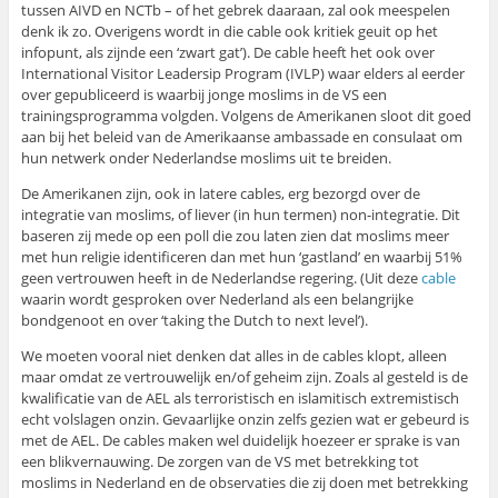
tussen AIVD en NCTb – of het gebrek daaraan, zal ook meespelen
denk ik zo. Overigens wordt in die cable ook kritiek geuit op het
infopunt, als zijnde een ‘zwart gat’). De cable heeft het ook over
International Visitor Leadersip Program (IVLP) waar elders al eerder
over gepubliceerd is waarbij jonge moslims in de VS een
trainingsprogramma volgden. Volgens de Amerikanen sloot dit goed
aan bij het beleid van de Amerikaanse ambassade en consulaat om
hun netwerk onder Nederlandse moslims uit te breiden.
De Amerikanen zijn, ook in latere cables, erg bezorgd over de
integratie van moslims, of liever (in hun termen) non-integratie. Dit
baseren zij mede op een poll die zou laten zien dat moslims meer
met hun religie identificeren dan met hun ‘gastland’ en waarbij 51%
geen vertrouwen heeft in de Nederlandse regering. (Uit deze
cable
waarin wordt gesproken over Nederland als een belangrijke
bondgenoot en over ‘taking the Dutch to next level’).
We moeten vooral niet denken dat alles in de cables klopt, alleen
maar omdat ze vertrouwelijk en/of geheim zijn. Zoals al gesteld is de
kwalificatie van de AEL als terroristisch en islamitisch extremistisch
echt volslagen onzin. Gevaarlijke onzin zelfs gezien wat er gebeurd is
met de AEL. De cables maken wel duidelijk hoezeer er sprake is van
een blikvernauwing. De zorgen van de VS met betrekking tot
moslims in Nederland en de observaties die zij doen met betrekking