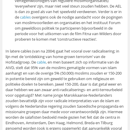
vertegenwoordigers van reguliere moslimorganisaties)
‘everywhere’ zijn, maar niet veel steun zouden hebben. De AEL
is dan zo goed als van het speelveld verdwenen. Verder is er in
de
cables
overigens ook de nodige aandacht voor de pogingen
van moslimvoorlieden en organisaties en het instituut Forum
om geweldloos politiek te participeren bijvoorbeeld in de
periode voor het uitkomen van de film Fitna van Wilders door
proberen te komen met ‘constructieve reacties’.
In latere cables (van na 2004) gaat het vooral over radicalisering; in
lijn met de ‘ontdekking van home-grown terrorism’ van de
Hofstadgroep. De
cable
, en men baseert zich op informatie van de
AIVD, stelt dat 95% van de moslims gematigde vormen van islam
aanhangt en van de overige 5% (50.000) moslims zouden er 150-200
in potentie bereid zijn om geweld te gebruiken om religieuze en
politieke doelen te bereiken. Jawel 150-200, daar is dat getal weer en
daar hebben we aan zwaar anti-radicaliserings- en anti-terreurbeleid
voor opgetuigd? Met name jonge Marokkaanse-Nederlanders
zouden bevattelijk zijn voor radicale interpretaties van de islam en
volgens de Nederlandse regering zouden Saoedische propaganda en
missionaire groepen daar mede voor verantwoordelijk zijn. Hiermee
worden de salafisten bedoeld mede gezien het feit dat de centra in
Eindhoven, Amsterdam, Den Haag, Helmond, Breda en Tilburg
genoemd worden (ook is ergens opgemerkt dat aanvankelijk vooral