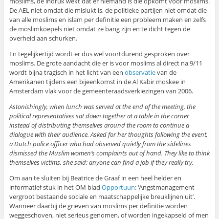
moslims, de indruk wekt dat er niemand is die opkomt voor moslims.
De AEL niet omdat die mislukt is, de politieke partijen niet omdat die
van alle moslims en islam per definitie een probleem maken en zelfs
de moslimkoepels niet omdat ze bang zijn en te dicht tegen de
overheid aan schurken.
En tegelijkertijd wordt er dus wel voortdurend gesproken over
moslims. De grote aandacht die er is voor moslims al direct na 9/11
wordt bijna tragisch in het licht van een
observatie
van de
Amerikanen tijdens een bijeenkomst in de Al Kabir moskee in
Amsterdam vlak voor de gemeenteraadsverkiezingen van 2006.
Astonishingly, when lunch was served at the end of the meeting, the
political representatives sat down together at a table in the corner
instead of distributing themselves around the room to continue a
dialogue with their audience. Asked for her thoughts following the event,
a Dutch police officer who had observed quietly from the sidelines
dismissed the Muslim women’s complaints out of hand. They like to think
themselves victims, she said; anyone can find a job if they really try.
Om aan te sluiten bij Beatrice de Graaf in een heel helder en
informatief stuk in het OM blad
Opportuun
: ‘Angstmanagement
vergroot bestaande sociale en maatschappelijke breuklijnen uit’.
Wanneer daarbij de grieven van moslims per definitie worden
weggeschoven, niet serieus genomen, of worden ingekapseld of men