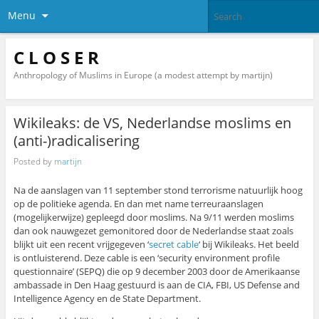
Menu
C L O S E R
Anthropology of Muslims in Europe (a modest attempt by martijn)
Wikileaks: de VS, Nederlandse moslims en
(anti-)radicalisering
Posted by
martijn
Na de aanslagen van 11 september stond terrorisme natuurlijk hoog
op de politieke agenda. En dan met name terreuraanslagen
(mogelijkerwijze) gepleegd door moslims. Na 9/11 werden moslims
dan ook nauwgezet gemonitored door de Nederlandse staat zoals
blijkt uit een recent vrijgegeven ‘
secret cable
‘ bij Wikileaks. Het beeld
is ontluisterend.
Deze cable is een ‘security environment profile
questionnaire’ (SEPQ) die op 9 december 2003 door de Amerikaanse
ambassade in Den Haag gestuurd is aan de CIA, FBI, US Defense and
Intelligence Agency en de State Department.