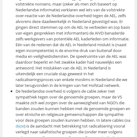
volstrekte nonsens, maar (zeker als men zich baseert op
Nederlandse informatie) verklaren wel iets van de volstrekte
over-reactie van de Nederlandse overheid tegen de AEL, zelfs
alvorens deze daadwerkelijk in Nederland gevestigd was. Er
gingen direct stemmen op om de AEL te verbieden en (op basis
van eigen gesprekken met informanten) de AIVD benaderde
zelfs werkgevers van potentiële AEL kaderleden om informatie.
Eén van de redenen dat de AEL in Nederland mislukt is (naast
eigen incompetentie) is de enorme druk van buitenaf door
media en veiligheidsdiensten. De speelruimte van de AEL was
daardoor beperkt en het zwakke kader had nauwelijks een
antwoord. Het mislukken van de AEL in Nederland is
uiteindelijk een cruciale stap geweest in het
radicaliseringsproces van enkele moslims in Nederland die we
later terugvonden in de kringen van het Hofstad netwerk.
De Nederlandse overheid is volgens de cable zeker niet
sympathiek tegen over de genoemde groepen, maar de VS
maakte zich wel zorgen over de aanwezigheid van NGO’s die
banden zouden kunnen hebben met de genoemde groepen en
over etnische en religieuze gemeenschappen die sympathie
voor deze groepen zouden kunnen hebben. In latere cables (oa
deze
) is de aandacht met betrekking tot radicalisering vooral
verlegd naar salafistische groepen die (onder meer volgens