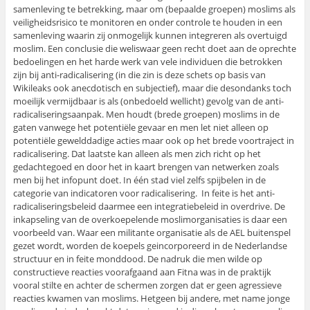
samenleving te betrekking, maar om (bepaalde groepen) moslims als
veiligheidsrisico te monitoren en onder controle te houden in een
samenleving waarin zij onmogelijk kunnen integreren als overtuigd
moslim. Een conclusie die weliswaar geen recht doet aan de oprechte
bedoelingen en het harde werk van vele individuen die betrokken
zijn bij anti-radicalisering (in die zin is deze schets op basis van
Wikileaks ook anecdotisch en subjectief), maar die desondanks toch
moeilijk vermijdbaar is als (onbedoeld wellicht) gevolg van de anti-
radicaliseringsaanpak. Men houdt (brede groepen) moslims in de
gaten vanwege het potentiële gevaar en men let niet alleen op
potentiële gewelddadige acties maar ook op het brede voortraject in
radicalisering. Dat laatste kan alleen als men zich richt op het
gedachtegoed en door het in kaart brengen van netwerken zoals
men bij het infopunt doet. In één stad viel zelfs spijbelen in de
categorie van indicatoren voor radicalisering. In feite is het anti-
radicaliseringsbeleid daarmee een integratiebeleid in overdrive. De
inkapseling van de overkoepelende moslimorganisaties is daar een
voorbeeld van. Waar een militante organisatie als de AEL buitenspel
gezet wordt, worden de koepels geincorporeerd in de Nederlandse
structuur en in feite monddood. De nadruk die men wilde op
constructieve reacties voorafgaand aan Fitna was in de praktijk
vooral stilte en achter de schermen zorgen dat er geen agressieve
reacties kwamen van moslims. Hetgeen bij andere, met name jonge