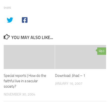
SHARE
YOU MAY ALSO LIKE...
0
Special reports | How do the
Download: Jihad – 1
faithful live in a secular
JANUARY 16, 2007
society?
NOVEMBER 30, 2004