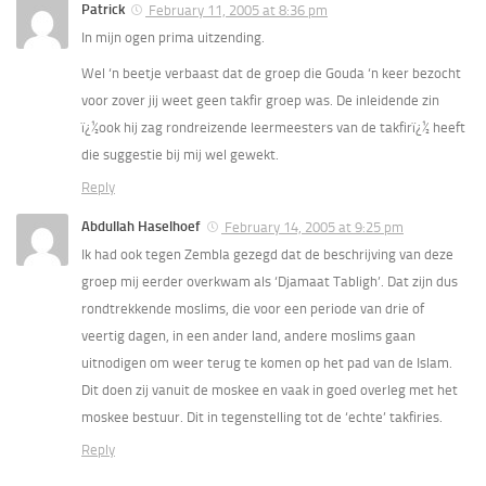
Patrick
February 11, 2005 at 8:36 pm
In mijn ogen prima uitzending.
Wel ‘n beetje verbaast dat de groep die Gouda ‘n keer bezocht
voor zover jij weet geen takfir groep was. De inleidende zin
ï¿½ook hij zag rondreizende leermeesters van de takfirï¿½ heeft
die suggestie bij mij wel gewekt.
Reply
Abdullah Haselhoef
February 14, 2005 at 9:25 pm
Ik had ook tegen Zembla gezegd dat de beschrijving van deze
groep mij eerder overkwam als ‘Djamaat Tabligh’. Dat zijn dus
rondtrekkende moslims, die voor een periode van drie of
veertig dagen, in een ander land, andere moslims gaan
uitnodigen om weer terug te komen op het pad van de Islam.
Dit doen zij vanuit de moskee en vaak in goed overleg met het
moskee bestuur. Dit in tegenstelling tot de ‘echte’ takfiries.
Reply