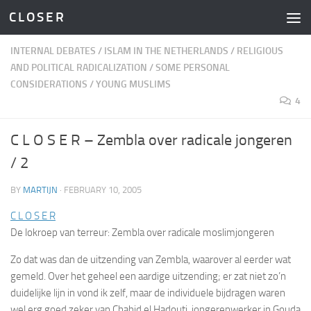
C L O S E R
Skip to content
INTERNAL DEBATES
/
ISLAM IN THE NETHERLANDS
/
RELIGIOUS
AND POLITICAL RADICALIZATION
/
SOME PERSONAL
CONSIDERATIONS
/
YOUNG MUSLIMS
4
C L O S E R – Zembla over radicale jongeren
/ 2
BY
MARTIJN
·
FEBRUARY 10, 2005
C L O S E R
De lokroep van terreur: Zembla over radicale moslimjongeren
Zo dat was dan de uitzending van Zembla, waarover al eerder wat
gemeld. Over het geheel een aardige uitzending; er zat niet zo’n
duidelijke lijn in vond ik zelf, maar de individuele bijdragen waren
wel erg goed zeker van Chahid el Hadouti, jongerenwerker in Gouda