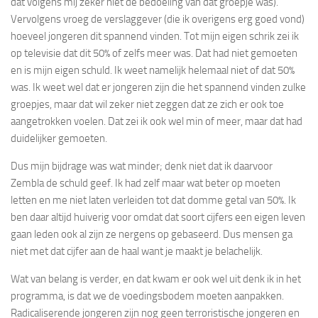
dat volgens mij zeker niet de bedoeling van dat groepje was).
Vervolgens vroeg de verslaggever (die ik overigens erg goed vond)
hoeveel jongeren dit spannend vinden. Tot mijn eigen schrik zei ik
op televisie dat dit 50% of zelfs meer was. Dat had niet gemoeten
en is mijn eigen schuld. Ik weet namelijk helemaal niet of dat 50%
was. Ik weet wel dat er jongeren zijn die het spannend vinden zulke
groepjes, maar dat wil zeker niet zeggen dat ze zich er ook toe
aangetrokken voelen. Dat zei ik ook wel min of meer, maar dat had
duidelijker gemoeten.
Dus mijn bijdrage was wat minder; denk niet dat ik daarvoor
Zembla de schuld geef. Ik had zelf maar wat beter op moeten
letten en me niet laten verleiden tot dat domme getal van 50%. Ik
ben daar altijd huiverig voor omdat dat soort cijfers een eigen leven
gaan leden ook al zijn ze nergens op gebaseerd. Dus mensen ga
niet met dat cijfer aan de haal want je maakt je belachelijk.
Wat van belang is verder, en dat kwam er ook wel uit denk ik in het
programma, is dat we de voedingsbodem moeten aanpakken.
Radicaliserende jongeren zijn nog geen terroristische jongeren en