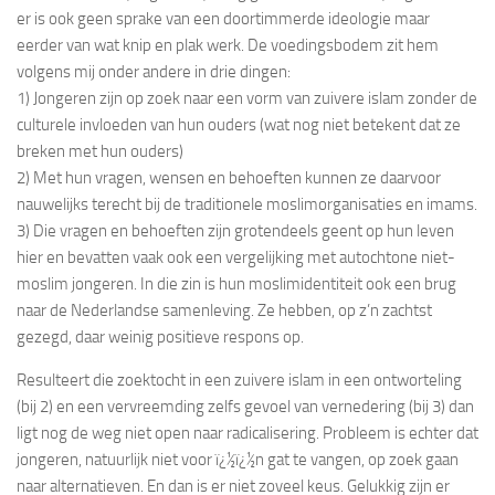
er is ook geen sprake van een doortimmerde ideologie maar
eerder van wat knip en plak werk. De voedingsbodem zit hem
volgens mij onder andere in drie dingen:
1) Jongeren zijn op zoek naar een vorm van zuivere islam zonder de
culturele invloeden van hun ouders (wat nog niet betekent dat ze
breken met hun ouders)
2) Met hun vragen, wensen en behoeften kunnen ze daarvoor
nauwelijks terecht bij de traditionele moslimorganisaties en imams.
3) Die vragen en behoeften zijn grotendeels geent op hun leven
hier en bevatten vaak ook een vergelijking met autochtone niet-
moslim jongeren. In die zin is hun moslimidentiteit ook een brug
naar de Nederlandse samenleving. Ze hebben, op z’n zachtst
gezegd, daar weinig positieve respons op.
Resulteert die zoektocht in een zuivere islam in een ontworteling
(bij 2) en een vervreemding zelfs gevoel van vernedering (bij 3) dan
ligt nog de weg niet open naar radicalisering. Probleem is echter dat
jongeren, natuurlijk niet voor ï¿½ï¿½n gat te vangen, op zoek gaan
naar alternatieven. En dan is er niet zoveel keus. Gelukkig zijn er