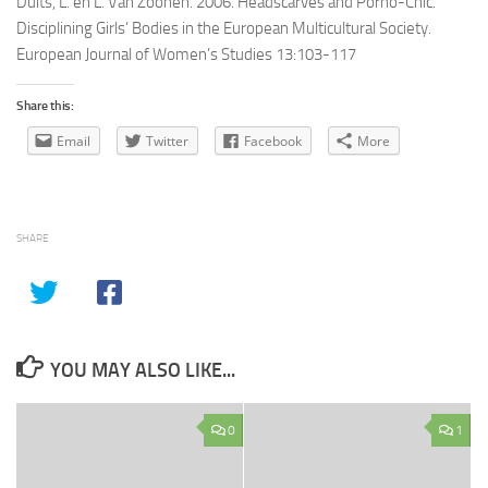
Duits, L. en L. Van Zoonen. 2006. Headscarves and Porno-Chic.
Disciplining Girls’ Bodies in the European Multicultural Society.
European Journal of Women’s Studies 13:103-117
Share this:
Email
Twitter
Facebook
More
SHARE
YOU MAY ALSO LIKE...
0
1