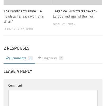
The Immanent Frame – A
Tegen de wil achtergebleven /
headscarf affair, a women’s
Left behind against their will
affair?
APRIL 21, 2005
FEBRUARY 22, 2008
2 RESPONSES
Comments
0
Pingbacks
2
LEAVE A REPLY
Comment