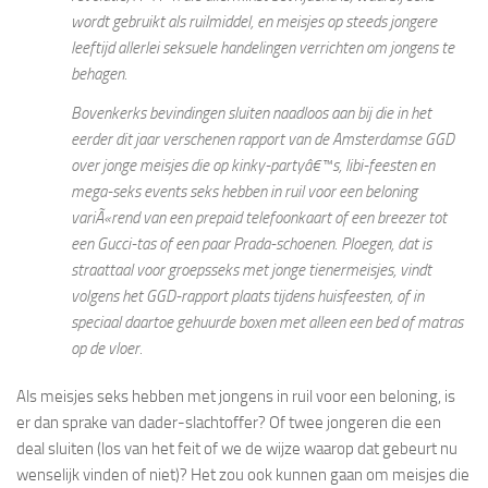
wordt gebruikt als ruilmiddel, en meisjes op steeds jongere
leeftijd allerlei seksuele handelingen verrichten om jongens te
behagen.
Bovenkerks bevindingen sluiten naadloos aan bij die in het
eerder dit jaar verschenen rapport van de Amsterdamse GGD
over jonge meisjes die op kinky-partyâ€™s, libi-feesten en
mega-seks events seks hebben in ruil voor een beloning
variÃ«rend van een prepaid telefoonkaart of een breezer tot
een Gucci-tas of een paar Prada-schoenen. Ploegen, dat is
straattaal voor groepsseks met jonge tienermeisjes, vindt
volgens het GGD-rapport plaats tijdens huisfeesten, of in
speciaal daartoe gehuurde boxen met alleen een bed of matras
op de vloer.
Als meisjes seks hebben met jongens in ruil voor een beloning, is
er dan sprake van dader-slachtoffer? Of twee jongeren die een
deal sluiten (los van het feit of we de wijze waarop dat gebeurt nu
wenselijk vinden of niet)? Het zou ook kunnen gaan om meisjes die