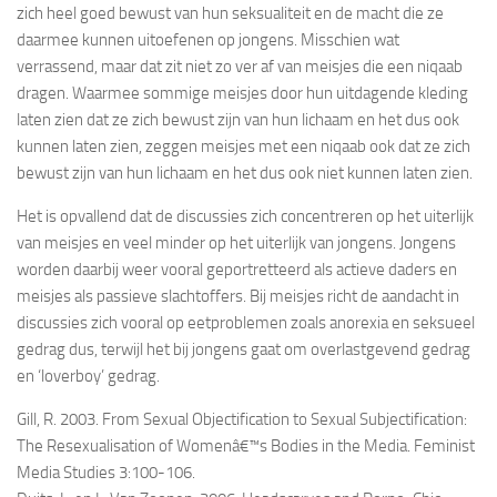
zich heel goed bewust van hun seksualiteit en de macht die ze
daarmee kunnen uitoefenen op jongens. Misschien wat
verrassend, maar dat zit niet zo ver af van meisjes die een niqaab
dragen. Waarmee sommige meisjes door hun uitdagende kleding
laten zien dat ze zich bewust zijn van hun lichaam en het dus ook
kunnen laten zien, zeggen meisjes met een niqaab ook dat ze zich
bewust zijn van hun lichaam en het dus ook niet kunnen laten zien.
Het is opvallend dat de discussies zich concentreren op het uiterlijk
van meisjes en veel minder op het uiterlijk van jongens. Jongens
worden daarbij weer vooral geportretteerd als actieve daders en
meisjes als passieve slachtoffers. Bij meisjes richt de aandacht in
discussies zich vooral op eetproblemen zoals anorexia en seksueel
gedrag dus, terwijl het bij jongens gaat om overlastgevend gedrag
en ‘loverboy’ gedrag.
Gill, R. 2003. From Sexual Objectification to Sexual Subjectification:
The Resexualisation of Womenâ€™s Bodies in the Media. Feminist
Media Studies 3:100-106.