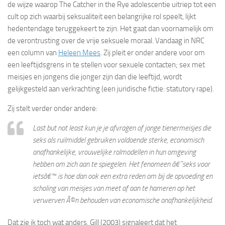
de wijze waarop The Catcher in the Rye adolescentie uitriep tot een
cult op zich waarbij seksualiteit een belangrijke rol speelt, lijkt
hedentendage teruggekeert te zijn. Het gaat dan voornamelijk om
de verontrusting over de vrije seksuele moraal.
Vandaag in NRC
een column van
Heleen Mees
. Zij pleit er onder andere voor om
een leeftijdsgrens in te stellen voor sexuele contacten; sex met
meisjes en jongens die jonger zijn dan die leeftijd, wordt
gelijkgesteld aan verkrachting (een juridische fictie: statutory rape).
Zij stelt verder onder andere:
Last but not least kun je je afvragen of jonge tienermeisjes die
seks als ruilmiddel gebruiken voldoende sterke, economisch
onafhankelijke, vrouwelijke rolmodellen in hun omgeving
hebben om zich aan te spiegelen. Het fenomeen â€˜seks voor
ietsâ€™ is hoe dan ook een extra reden om bij de opvoeding en
scholing van meisjes van meet af aan te hameren op het
verwerven Ã©n behouden van economische onafhankelijkheid.
Dat zie ik toch wat anders. Gill (2003) signaleert dat het