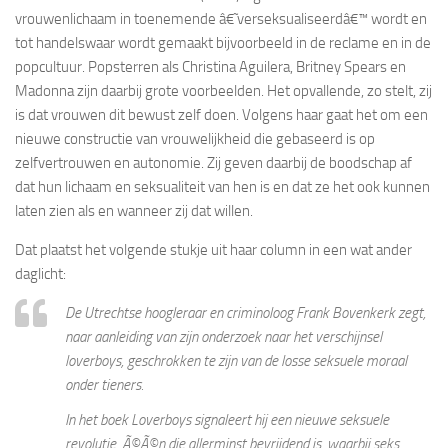
vrouwenlichaam in toenemende â€˜verseksualiseerdâ€™ wordt en
tot handelswaar wordt gemaakt bijvoorbeeld in de reclame en in de
popcultuur. Popsterren als Christina Aguilera, Britney Spears en
Madonna zijn daarbij grote voorbeelden. Het opvallende, zo stelt, zij
is dat vrouwen dit bewust zelf doen. Volgens haar gaat het om een
nieuwe constructie van vrouwelijkheid die gebaseerd is op
zelfvertrouwen en autonomie. Zij geven daarbij de boodschap af
dat hun lichaam en seksualiteit van hen is en dat ze het ook kunnen
laten zien als en wanneer zij dat willen.
Dat plaatst het volgende stukje uit haar column in een wat ander
daglicht:
De Utrechtse hoogleraar en criminoloog Frank Bovenkerk zegt,
naar aanleiding van zijn onderzoek naar het verschijnsel
loverboys, geschrokken te zijn van de losse seksuele moraal
onder tieners.
In het boek Loverboys signaleert hij een nieuwe seksuele
revolutie, Ã©Ã©n die allerminst bevrijdend is, waarbij seks