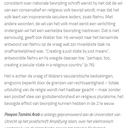
consistent over nationale bevrijding schrijft wenst hij niet dat de wil
van een conservatief en religieus volk bevrijd wordt, maar dat het
volk leert van inspirerende seculiere leiders, zoals Nehru. Met
andere woorden, de wil van het volk moet eerst een verlichting
ondergaan wil het een werkelijke bevrijding nastreven. Dat is niet
eenvoudig, geeft ook Walzer toe. Hij verwijst naar het beroemde
antwoord van Nehru op de vraag wat zijn moeilijkste taak na
onafhankelijkheid was. “Creating a just state by just means”,
antwoordde Nehru en hij voegde daaraan toe: “perhaps, too,
creating a secular state in a religious country” (p.76).
Het is echter de vraag of Walzers secularistische bedoelingen,
enigszins beperkt door de grenzen van rechtvaardigheid – totale
uitsluiting van de religie wordt niet haalbaar geacht – maar zonder
een positief idee van godsdienstvrijheid en religieus pluralisme, het
beoogde effect van bevrijding kunnen hebben in de 21e eeuw.
Pooyan Tamimi Arab
is onlangs gepromoveerd aan de Universiteit van
Utrecht op het proefschrift Amplifying Islam, over het elektronisch