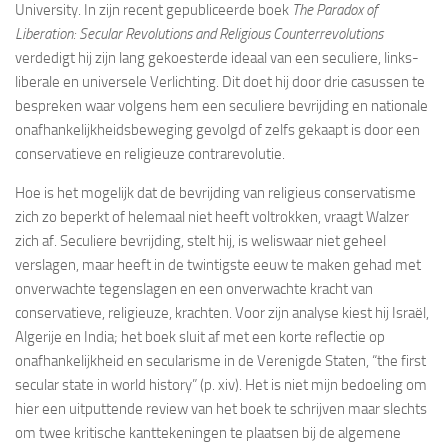
University. In zijn recent gepubliceerde boek
The Paradox of
Liberation: Secular Revolutions and Religious Counterrevolutions
verdedigt hij zijn lang gekoesterde ideaal van een seculiere, links-
liberale en universele Verlichting. Dit doet hij door drie casussen te
bespreken waar volgens hem een seculiere bevrijding en nationale
onafhankelijkheidsbeweging gevolgd of zelfs gekaapt is door een
conservatieve en religieuze contrarevolutie.
Hoe is het mogelijk dat de bevrijding van religieus conservatisme
zich zo beperkt of helemaal niet heeft voltrokken, vraagt Walzer
zich af. Seculiere bevrijding, stelt hij, is weliswaar niet geheel
verslagen, maar heeft in de twintigste eeuw te maken gehad met
onverwachte tegenslagen en een onverwachte kracht van
conservatieve, religieuze, krachten. Voor zijn analyse kiest hij Israël,
Algerije en India; het boek sluit af met een korte reflectie op
onafhankelijkheid en secularisme in de Verenigde Staten, “the first
secular state in world history” (p. xiv). Het is niet mijn bedoeling om
hier een uitputtende review van het boek te schrijven maar slechts
om twee kritische kanttekeningen te plaatsen bij de algemene