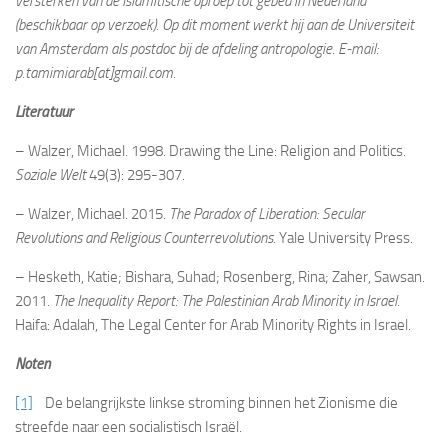
versterken van de Islamitische oproep tot gebed in Nederland
(beschikbaar op verzoek). Op dit moment werkt hij aan de Universiteit
van Amsterdam als postdoc bij de afdeling antropologie. E-mail:
p.tamimiarab[at]gmail.com.
Literatuur
– Walzer, Michael. 1998. Drawing the Line: Religion and Politics.
Soziale Welt
49(3): 295-307.
– Walzer, Michael. 2015.
The Paradox of Liberation: Secular
Revolutions and Religious Counterrevolutions.
Yale University Press.
– Hesketh, Katie; Bishara, Suhad; Rosenberg, Rina; Zaher, Sawsan.
2011.
The Inequality Report: The Palestinian Arab Minority in Israel.
Haifa: Adalah, The Legal Center for Arab Minority Rights in Israel.
Noten
[1]
De belangrijkste linkse stroming binnen het Zionisme die
streefde naar een socialistisch Israël.