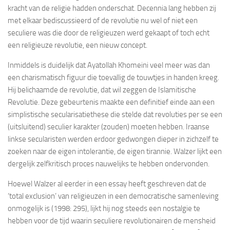
kracht van de religie hadden onderschat. Decennia lang hebben zij
met elkaar bediscussieerd of de revolutie nu wel of niet een
seculiere was die door de religieuzen werd gekaapt of toch echt
een religieuze revolutie, een nieuw concept.
Inmiddels is duidelijk dat Ayatollah Khomeini veel meer was dan
een charismatisch figuur die toevallig de touwtjes in handen kreeg.
Hij belichaamde de revolutie, dat wil zeggen de Islamitische
Revolutie. Deze gebeurtenis maakte een definitief einde aan een
simplistische secularisatiethese die stelde dat revoluties per se een
(uitsluitend) seculier karakter (zouden) moeten hebben. Iraanse
linkse secularisten werden erdoor gedwongen dieper in zichzelf te
zoeken naar de eigen intolerantie, de eigen tirannie. Walzer lijkt een
dergelijk zelfkritisch proces nauwelijks te hebben ondervonden.
Hoewel Walzer al eerder in een essay heeft geschreven dat de
‘total exclusion’ van religieuzen in een democratische samenleving
onmogelijk is (1998: 295), lijkt hij nog steeds een nostalgie te
hebben voor de tijd waarin seculiere revolutionairen de mensheid