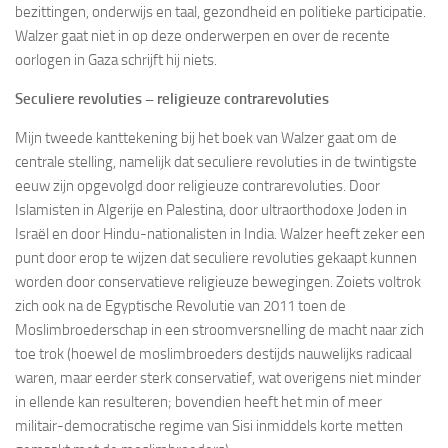
bezittingen, onderwijs en taal, gezondheid en politieke participatie.
Walzer gaat niet in op deze onderwerpen en over de recente
oorlogen in Gaza schrijft hij niets.
Seculiere revoluties – religieuze contrarevoluties
Mijn tweede kanttekening bij het boek van Walzer gaat om de
centrale stelling, namelijk dat seculiere revoluties in de twintigste
eeuw zijn opgevolgd door religieuze contrarevoluties. Door
Islamisten in Algerije en Palestina, door ultraorthodoxe Joden in
Israël en door Hindu-nationalisten in India. Walzer heeft zeker een
punt door erop te wijzen dat seculiere revoluties gekaapt kunnen
worden door conservatieve religieuze bewegingen. Zoiets voltrok
zich ook na de Egyptische Revolutie van 2011 toen de
Moslimbroederschap in een stroomversnelling de macht naar zich
toe trok (hoewel de moslimbroeders destijds nauwelijks radicaal
waren, maar eerder sterk conservatief, wat overigens niet minder
in ellende kan resulteren; bovendien heeft het min of meer
militair-democratische regime van Sisi inmiddels korte metten