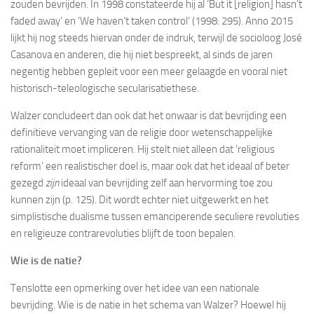
zouden bevrijden. In 1998 constateerde hij al ‘But it [religion] hasn’t
faded away’ en ‘We haven’t taken control’ (1998: 295). Anno 2015
lijkt hij nog steeds hiervan onder de indruk, terwijl de socioloog José
Casanova en anderen, die hij niet bespreekt, al sinds de jaren
negentig hebben gepleit voor een meer gelaagde en vooral niet
historisch-teleologische secularisatiethese.
Walzer concludeert dan ook dat het onwaar is dat bevrijding een
definitieve vervanging van de religie door wetenschappelijke
rationaliteit moet impliceren. Hij stelt niet alleen dat ‘religious
reform’ een realistischer doel is, maar ook dat het ideaal of beter
gezegd
zijn
ideaal van bevrijding zelf aan hervorming toe zou
kunnen zijn (p. 125). Dit wordt echter niet uitgewerkt en het
simplistische dualisme tussen emanciperende seculiere revoluties
en religieuze contrarevoluties blijft de toon bepalen.
Wie is de natie?
Tenslotte een opmerking over het idee van een nationale
bevrijding. Wie is de natie in het schema van Walzer? Hoewel hij