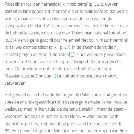
Palestijnen worden herhaaldelijk ‘inhabitants’ (p. 35, p. 69) van
datzelfde land genoemd, mensen die er feitelijk leefden, aanwezig
waren, maar als slechts aanwezigen zonder een wezenlijke
aanspraak op het land. Walzer laat zich wel een enkele keer uit over
de behoefte aan een discussie over ‘Palestinian national liberation’
(p. 35). Vervolgens gaat hij daar helemaal niet op in, maar noemt hij
Israël wel democratisch (p. xii, p. 27). In de geschiedenis die hij
schetst gingen de Arbeid Zionisten
[1]
in het verleden geweldloos
te werk (p. 27), net zoals de Congres Partij in het democratische
India. De problemen ontstonden pas, schrijft Walzer, toen
Messianistische Zionisten
[2]
en ultraorthodoxe Joden macht
verwierven.
Het geweld dat in het verleden tegen de Palestijnen is uitgeoefend
speelt een ondergeschikte rol in deze argumentatie. Israël maakte
weliswaar met ‘military rule’ de dienst uit, stelt hij, maar de staat –
wederom net zoals in het India van Nehru – was ‘liberal’, ‘with
opposition parties, a highly critical press, and free universities’ (p.
69). Het geweld tegen de Palestijnen en het onvermogen van Ben-