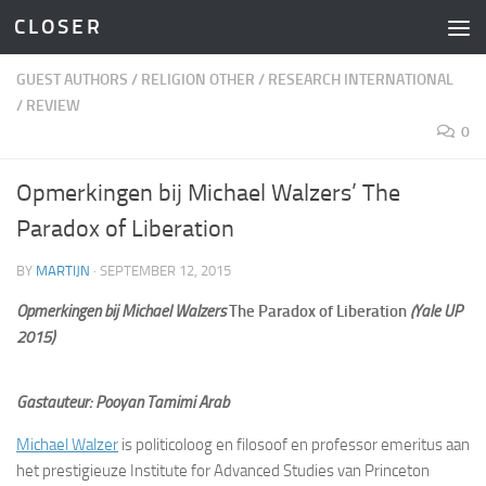
C L O S E R
Skip to content
GUEST AUTHORS
/
RELIGION OTHER
/
RESEARCH INTERNATIONAL
/
REVIEW
0
Opmerkingen bij Michael Walzers’ The
Paradox of Liberation
BY
MARTIJN
·
SEPTEMBER 12, 2015
Opmerkingen bij Michael Walzers
The Paradox of Liberation
(Yale UP
2015)
Gastauteur: Pooyan Tamimi Arab
Michael Walzer
is politicoloog en filosoof en professor emeritus aan
het prestigieuze Institute for Advanced Studies van Princeton