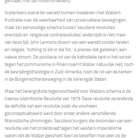
gemaakt met de moslimbroeders).
Vrijdenkers overal ter wereld kunnen meeleven met Walzers
frustratie over de weerbaarheid van conservatieve bewegingen,
maar zijn eenvoudige schema tussen ‘seculiere revoluties’
enerzijds en ‘religieuze contrarevoluties’ anderzijds is niet meer
van deze tijd. John Lennons droom van een wereld zonder landen
en religies, ‘nothing to kill or die for,’ is precies dat gebleken, een
naïeve droom. De positieve rol van de katholieke kerk in het verzet
tegen het communisme in Polen noemt Walzer natuurlijk niet, noch
de bevrijdingstheologie in Zuid-Amerika, noch de rol van de kerken
in de Burgerrechtenbeweging in de Verenigde Staten.
Maar het belangrijkste tegenvoorbeeld voor Walzers schema is de
Iraanse Islamitische Revolutie van 1979. Deze revolutie veranderde
de definitie van een revolutie zoals die voorheen
geconceptualiseerd werd door onder andere verschillende
Marxistische stromingen. Seculiere burgers die droomden van een
revolutie van het proletariaat tegen het westers imperialisme
waren net als Walzer geschokt toen ze beseften hoe zeer ze de