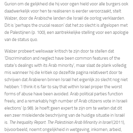
Gurion om de gelijkheid die hij voor ogen hield voor alle burgers ook
daadwerkelijk voor hen te realiseren is eerder veroorzaakt, stelt
Walzer, door de Arabische landen die Israël de oorlog verklaarden.
Dit is ‘perhaps the crucial reason’ dat het zo slecht is afgelopen met
de Palestijnen (p. 100), een aantrekkelijke stelling voor een apologie
van de status quo.
Walzer probeert weliswaar kritisch te zijn door te stellen dat
‘Discrimination and neglect have been common features of the
state’s dealings with its Arab minority’, maar slaat de plank volledig
mis wanneer hij die kritiek op dezelfde pagina relativeert door te
schrijven dat Arabieren binnen Israël het eigenlijk zo slecht nog niet
hebben: ‘I think it is fair to say that within Israel proper the worst
forms of abuse have been avoided. Arab political parties function
freely, and a remarkably high number of Arab citizens vote in Israeli
elections’ (p.98). Je hoeft geen expert te zijn om te weten dat dit
een zeer misleidende beschrijving van de huidige situatie in Israël
is.
The Inequality Report
:
The Palestinian Arab Minority in Israel
(2011),
bijvoorbeeld, noemt ongelijkheid in wetgeving, inkomen, arbeid,