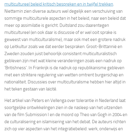
multicultureel beleid kritisch bespreken en in twijfel trekken
.
Niettemin zien diverse auteurs wel degelijk een verschuiving van
sommige multiculturele aspecten in het beleid, naar een beleid dat
meer op assimilatie is gericht. Duitsland zou daarentegen
multicultureel (en ook daar is discussie of er wel ooit sprake is
geweest van multiculturalisme), maar ook met een grotere nadruk
op Leitkultur zoals we dat eerder bespraken. Groot-Brittannië en
Zweden zouden juist behoorlijk consistent multiculturalistisch
gebleven zijn met wat kleine veranderingen zoals een nadruk op
‘Britishness’. In Frankrijk is de nadruk op republikanisme gebleven
met een striktere regulering van wetten omtrent burgerschap en
nationaliteit. Discussies over multiculturalisme hebben hier altijd in
het teken gestaan van laïcité.
Het artikel van Peters en Vellenga over tolerantie in Nederland laat
soortgelijke ontwikkelingen zien in de nasleep van het uitzenden
van de film Submission I en de moord op Theo van Gogh in 2004 en
de culturalisering en islamisering van het debat. De auteurs richten
zich op vier aspecten van het integratiebeleid: werk, onderwijs en