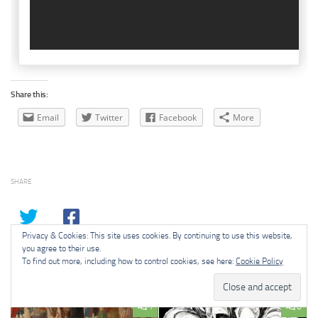
Share this:
Email
Twitter
Facebook
More
SHARE
Privacy & Cookies: This site uses cookies. By continuing to use this website,
you agree to their use.
To find out more, including how to control cookies, see here:
Cookie Policy
YOU MAY ALSO LIKE...
1
0