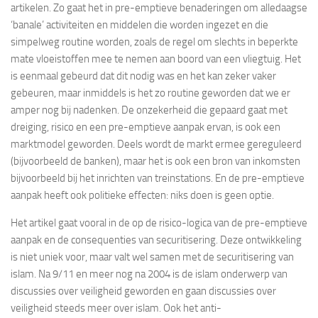
artikelen. Zo gaat het in pre-emptieve benaderingen om alledaagse
‘banale’ activiteiten en middelen die worden ingezet en die
simpelweg routine worden, zoals de regel om slechts in beperkte
mate vloeistoffen mee te nemen aan boord van een vliegtuig. Het
is eenmaal gebeurd dat dit nodig was en het kan zeker vaker
gebeuren, maar inmiddels is het zo routine geworden dat we er
amper nog bij nadenken. De onzekerheid die gepaard gaat met
dreiging, risico en een pre-emptieve aanpak ervan, is ook een
marktmodel geworden. Deels wordt de markt ermee gereguleerd
(bijvoorbeeld de banken), maar het is ook een bron van inkomsten
bijvoorbeeld bij het inrichten van treinstations. En de pre-emptieve
aanpak heeft ook politieke effecten: niks doen is geen optie.
Het artikel gaat vooral in de op de risico-logica van de pre-emptieve
aanpak en de consequenties van securitisering. Deze ontwikkeling
is niet uniek voor, maar valt wel samen met de securitisering van
islam. Na 9/11 en meer nog na 2004 is de islam onderwerp van
discussies over veiligheid geworden en gaan discussies over
veiligheid steeds meer over islam. Ook het anti-