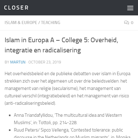
C L O S E R
Skip to content
ISLAM & EUROPE
/
TEACHING
0
Islam in Europa A – College 5: Overheid,
integratie en radicalisering
BY
MARTIJN
·
OCTOBER 23, 2019
Het overheidsbeleid en de publieke debatten over islam in Europa
strekken zich over het algemeen uit over drie beleidsvelden: het
management van religie (secularisme), het management van
cultureel verschil (integratiebeleid) en het management van risico
(anti-radicaliseringsbeleid).
Anna Triandafyllidou, ‘The multicultural idea and Western
Muslims’, in: Tottoli, pp. 214-228.
Ruud Peters/ Sipco Vellenga, ‘Contested tolerance: public
discourse in the Netherlands on Muslim migrants’, in: Monika