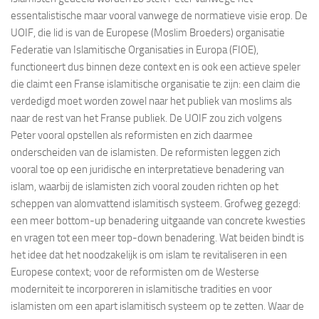
essentalistische maar vooral vanwege de normatieve visie erop. De
UOIF, die lid is van de Europese (Moslim Broeders) organisatie
Federatie van Islamitische Organisaties in Europa (FIOE),
functioneert dus binnen deze context en is ook een actieve speler
die claimt een Franse islamitische organisatie te zijn: een claim die
verdedigd moet worden zowel naar het publiek van moslims als
naar de rest van het Franse publiek. De UOIF zou zich volgens
Peter vooral opstellen als reformisten en zich daarmee
onderscheiden van de islamisten. De reformisten leggen zich
vooral toe op een juridische en interpretatieve benadering van
islam, waarbij de islamisten zich vooral zouden richten op het
scheppen van alomvattend islamitisch systeem. Grofweg gezegd:
een meer bottom-up benadering uitgaande van concrete kwesties
en vragen tot een meer top-down benadering. Wat beiden bindt is
het idee dat het noodzakelijk is om islam te revitaliseren in een
Europese context; voor de reformisten om de Westerse
moderniteit te incorporeren in islamitische tradities en voor
islamisten om een apart islamitisch systeem op te zetten. Waar de