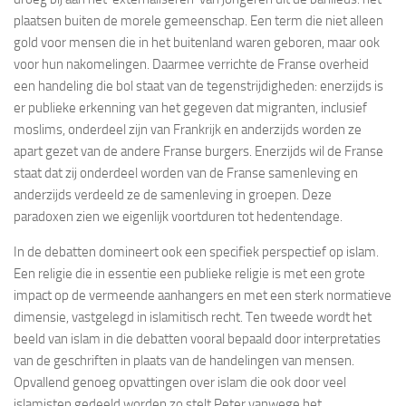
plaatsen buiten de morele gemeenschap. Een term die niet alleen
gold voor mensen die in het buitenland waren geboren, maar ook
voor hun nakomelingen. Daarmee verrichte de Franse overheid
een handeling die bol staat van de tegenstrijdigheden: enerzijds is
er publieke erkenning van het gegeven dat migranten, inclusief
moslims, onderdeel zijn van Frankrijk en anderzijds worden ze
apart gezet van de andere Franse burgers. Enerzijds wil de Franse
staat dat zij onderdeel worden van de Franse samenleving en
anderzijds verdeeld ze de samenleving in groepen. Deze
paradoxen zien we eigenlijk voortduren tot hedentendage.
In de debatten domineert ook een specifiek perspectief op islam.
Een religie die in essentie een publieke religie is met een grote
impact op de vermeende aanhangers en met een sterk normatieve
dimensie, vastgelegd in islamitisch recht. Ten tweede wordt het
beeld van islam in die debatten vooral bepaald door interpretaties
van de geschriften in plaats van de handelingen van mensen.
Opvallend genoeg opvattingen over islam die ook door veel
islamisten gedeeld worden zo stelt Peter vanwege het