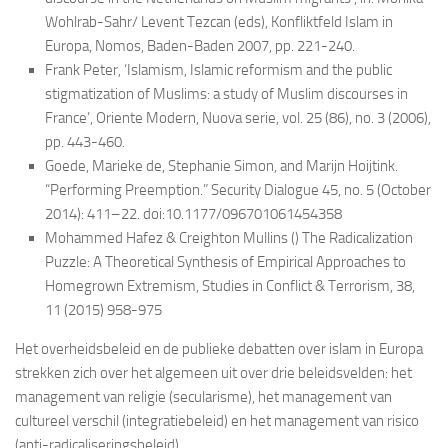
Wohlrab-Sahr/ Levent Tezcan (eds), Konfliktfeld Islam in
Europa, Nomos, Baden-Baden 2007, pp. 221-240.
Frank Peter, ‘Islamism, Islamic reformism and the public
stigmatization of Muslims: a study of Muslim discourses in
France’, Oriente Modern, Nuova serie, vol. 25 (86), no. 3 (2006),
pp. 443-460.
Goede, Marieke de, Stephanie Simon, and Marijn Hoijtink.
“Performing Preemption.” Security Dialogue 45, no. 5 (October
2014): 411–22. doi:10.1177/096701061454358
Mohammed Hafez & Creighton Mullins () The Radicalization
Puzzle: A Theoretical Synthesis of Empirical Approaches to
Homegrown Extremism, Studies in Conflict & Terrorism, 38,
11 (2015) 958-975
Het overheidsbeleid en de publieke debatten over islam in Europa
strekken zich over het algemeen uit over drie beleidsvelden: het
management van religie (secularisme), het management van
cultureel verschil (integratiebeleid) en het management van risico
(anti-radicaliseringsbeleid).