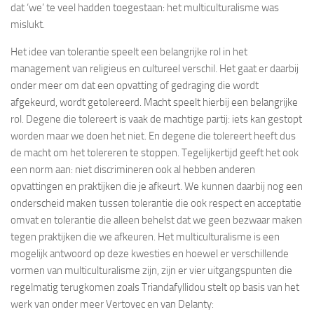
dat ‘we’ te veel hadden toegestaan: het multiculturalisme was
mislukt.
Het idee van tolerantie speelt een belangrijke rol in het
management van religieus en cultureel verschil. Het gaat er daarbij
onder meer om dat een opvatting of gedraging die wordt
afgekeurd, wordt getolereerd. Macht speelt hierbij een belangrijke
rol. Degene die tolereert is vaak de machtige partij: iets kan gestopt
worden maar we doen het niet. En degene die tolereert heeft dus
de macht om het tolereren te stoppen. Tegelijkertijd geeft het ook
een norm aan: niet discrimineren ook al hebben anderen
opvattingen en praktijken die je afkeurt. We kunnen daarbij nog een
onderscheid maken tussen tolerantie die ook respect en acceptatie
omvat en tolerantie die alleen behelst dat we geen bezwaar maken
tegen praktijken die we afkeuren. Het multiculturalisme is een
mogelijk antwoord op deze kwesties en hoewel er verschillende
vormen van multiculturalisme zijn, zijn er vier uitgangspunten die
regelmatig terugkomen zoals Triandafyllidou stelt op basis van het
werk van onder meer Vertovec en van Delanty: