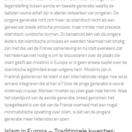
tegenstelling tussen eerste en tweede generatie waarbij de
laatsten vooral actief zijn in allerlei netwerken van jongeren. De
jongere generatie richt zich meer op islamitisch recht als een
geheel van brede ethische principes, maar minder met precieze
islamitisch-juridische normen. Zo benadrukt één van de jongere
leiders dat islamitische principes en waarden helemaal niet strijdig
zijn met die van de Franse samenleving en hij stelt eveneens dat
het helemaal niet nodig is om te discussiëren over de plaats die
islam geeft aan moslims in Europa: er is geen enkele twijfel over de
islamitische legitimiteit ervan volgens hem. Moslims zijn in
Frankrijk geboren en de islam is een internationale religie: hoe wil je
iemand integreren die al hier is? Voor de jonge generatie is vooral
onderwijs cruciaal. Mensen moeten op zoek gaan naar kennis. Waar
het standpunt van de eerste generatie, breed genomen, het
spiegelbeeld is van dat van de Franse overheid met een nogal
minimalistische opvatting over islam, is dat van de jongere
generatie meer heterodox en open.
Islam in Europa – Traditionele kwesties: