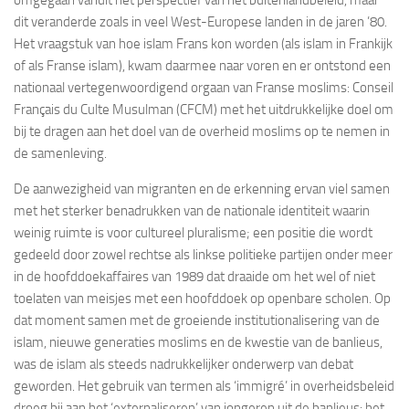
omgegaan vanuit het perspectief van het buitenlandbeleid, maar
dit veranderde zoals in veel West-Europese landen in de jaren ’80.
Het vraagstuk van hoe islam Frans kon worden (als islam in Frankijk
of als Franse islam), kwam daarmee naar voren en er ontstond een
nationaal vertegenwoordigend orgaan van Franse moslims: Conseil
Français du Culte Musulman (CFCM) met het uitdrukkelijke doel om
bij te dragen aan het doel van de overheid moslims op te nemen in
de samenleving.
De aanwezigheid van migranten en de erkenning ervan viel samen
met het sterker benadrukken van de nationale identiteit waarin
weinig ruimte is voor cultureel pluralisme; een positie die wordt
gedeeld door zowel rechtse als linkse politieke partijen onder meer
in de hoofddoekaffaires van 1989 dat draaide om het wel of niet
toelaten van meisjes met een hoofddoek op openbare scholen. Op
dat moment samen met de groeiende institutionalisering van de
islam, nieuwe generaties moslims en de kwestie van de banlieus,
was de islam als steeds nadrukkelijker onderwerp van debat
geworden. Het gebruik van termen als ‘immigré’ in overheidsbeleid
droeg bij aan het ‘externaliseren’ van jongeren uit de banlieus: het