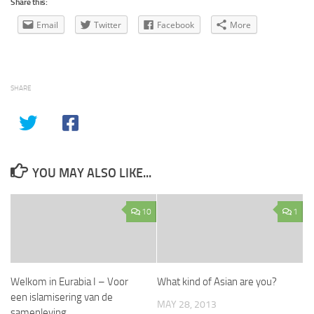
Share this:
Email
Twitter
Facebook
More
SHARE
YOU MAY ALSO LIKE...
10
1
Welkom in Eurabia I – Voor
What kind of Asian are you?
een islamisering van de
MAY 28, 2013
samenleving