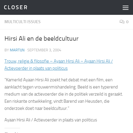
C L O S E R
Skip to content
MULTICULTI ISSUES
0
Hirsi Ali en de beeldcultuur
BY
MARTIJN
·
SEPTEMBER 3, 2004
Trouw, religie & filosofie – Ayaan Hirsi Ali – Ayaan Hirsi Ali /
Actievoerder in plaats van politicus
“Kamerlid Ayaan Hirsi Ali zoekt het debat met een film, een
aanklacht tegen vrouwenmishandeling. Beeld is een typerend
medium van de actievoerder die in de politiek verzeild is geraakt.
Een riskante ontwikkeling, vindt Barend van Heusden, die
onderzoek doet naar beeldcultuur.”
Ayaan Hirsi Ali / Actievoerder in plaats van politicus