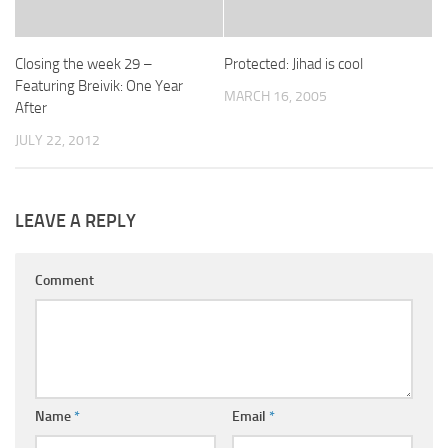
Closing the week 29 –
Protected: Jihad is cool
Featuring Breivik: One Year
MARCH 16, 2005
After
JULY 22, 2012
LEAVE A REPLY
Comment
Name
*
Email
*