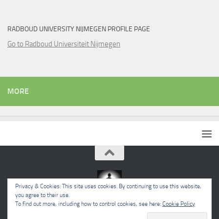
RADBOUD UNIVERSITY NIJMEGEN PROFILE PAGE
Go to Radboud Universiteit Nijmegen
MORE
Privacy & Cookies: This site uses cookies. By continuing to use this website,
you agree to their use.
To find out more, including how to control cookies, see here:
Cookie Policy
Powered by
- Designed with the
Hueman theme