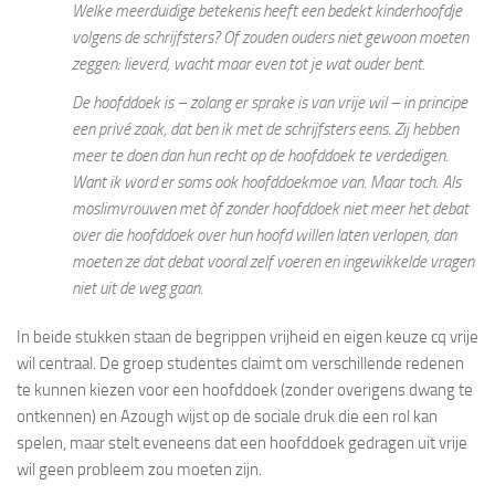
Welke meerduidige betekenis heeft een bedekt kinderhoofdje
volgens de schrijfsters? Of zouden ouders niet gewoon moeten
zeggen: lieverd, wacht maar even tot je wat ouder bent.
De hoofddoek is – zolang er sprake is van vrije wil – in principe
een privé zaak, dat ben ik met de schrijfsters eens. Zij hebben
meer te doen dan hun recht op de hoofddoek te verdedigen.
Want ik word er soms ook hoofddoekmoe van. Maar toch. Als
moslimvrouwen met òf zonder hoofddoek niet meer het debat
over die hoofddoek over hun hoofd willen laten verlopen, dan
moeten ze dat debat vooral zelf voeren en ingewikkelde vragen
niet uit de weg gaan.
In beide stukken staan de begrippen vrijheid en eigen keuze cq vrije
wil centraal. De groep studentes claimt om verschillende redenen
te kunnen kiezen voor een hoofddoek (zonder overigens dwang te
ontkennen) en Azough wijst op de sociale druk die een rol kan
spelen, maar stelt eveneens dat een hoofddoek gedragen uit vrije
wil geen probleem zou moeten zijn.