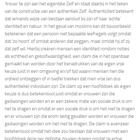
‘trouw’ te zijn aan het eigenlijke Zelf en staat daarbij in het teken
van de constructie van een authentiek Zelf. Authenticiteit betekent
dat iemands wijze van bestaan aansluit bij zijn of haar ‘echte’
identiteit en natuur. In het geval van moslims kan dit bijvoorbeeld
betekenen dat een persoon niet bepaalde leefregels volgt omdat
dat ‘zo hoort’ of omdat anderen dat zeggen, maar omdat hij of zij
dat zelf wil. Hierbij creëren mensen een identiteit rondom noties
als echtheid en geloofwaardigheid. een claim die in het openbaar
gemaakt kan worden door het benadrukken van de eigen vrije
keuze juist in een omgeving en/of tijd waarin mensen hen die
vrijheid ontzeggen of in twijfel trekken dat men vrije (en dus
authentieke) individuen zijn. De claim op een hoofddoek als eigen
keuze is dus betekenisvol juist omdat er vrouwen zijn die
gedwongen worden en er een zekere mate van sociale druk is om
het te dragen en omdat er een sociale druk is om het niet te dragen
en er vrouwen zijn die erom lastig gevallen worden en vrouwen die
gedwongen worden om het niet te dragen. De claim is evenzeer
betekenisvol omdat het idee zou bestaan dat vrouwen met een
hoofddoek deze per definitie zouden dragen omdat ze ertoe