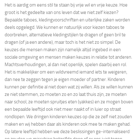
Het is aardig om eens stil te staan bij vrije wil en vrije keuze. Hoe
groot is het gedeelte van ons leven dat we niet zelf kiezen?
Bepaalde taboes, kledingvoorschriften en uiterlijke zaken worden
deels opgelegd. We kunnen er natuurlijk voor kiezen taboes te
doorbreken, alternatieve kledingstijlen te dragen of geen bril te
dragen (of ja een andere), maar toch is het niet zo simpel. De
keuzes die mensen maken zijn namelijk altijd ingebed in een
sociale omgeving en mensen maken keuzes in relatie tot anderen.
Machtsverhoudingen, al dan niet openlijk, spelen daarbij een rol.
Het is makkelijker om een wildvreemd iemand iets te weigeren,
dan nee te zeggen tegen je eigen moeder of partner. Kinderen
kunnen per definitie al niet doen wat zij willen. Als ze willen kunnen
ze niet stemmen, zo moeten zo en zo laat thuis zijn, ze moeten
naar school, ze moeten spruitjes eten (yakkes) en ze mogen boven
een bepaalde leeftijd ook niet meer naakt of in luier op straat
rondlopen. We dringen kinderen keuzes op die ze zelf niet zouden
maken en wij hebben daar als kinderen ook mee te maken gehad.
Op latere leeftijd hebben we deze beslissingen ge-internaliseerd