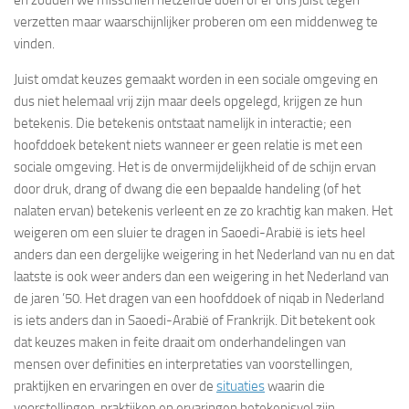
en zouden we misschien hetzelfde doen of er ons juist tegen
verzetten maar waarschijnlijker proberen om een middenweg te
vinden.
Juist omdat keuzes gemaakt worden in een sociale omgeving en
dus niet helemaal vrij zijn maar deels opgelegd, krijgen ze hun
betekenis. Die betekenis ontstaat namelijk in interactie; een
hoofddoek betekent niets wanneer er geen relatie is met een
sociale omgeving. Het is de onvermijdelijkheid of de schijn ervan
door druk, drang of dwang die een bepaalde handeling (of het
nalaten ervan) betekenis verleent en ze zo krachtig kan maken. Het
weigeren om een sluier te dragen in Saoedi-Arabië is iets heel
anders dan een dergelijke weigering in het Nederland van nu en dat
laatste is ook weer anders dan een weigering in het Nederland van
de jaren ’50. Het dragen van een hoofddoek of niqab in Nederland
is iets anders dan in Saoedi-Arabië of Frankrijk. Dit betekent ook
dat keuzes maken in feite draait om onderhandelingen van
mensen over definities en interpretaties van voorstellingen,
praktijken en ervaringen en over de
situaties
waarin die
voorstellingen, praktijken en ervaringen betekenisvol zijn.