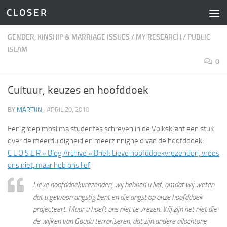
C L O S E R
Skip to content
GENDER, KINSHIP & MARRIAGE ISSUES
/
MY RESEARCH
/
PUBLIC
ISLAM
0
Cultuur, keuzes en hoofddoek
BY
MARTIJN
·
APRIL 20, 2010
Een groep moslima studentes schreven in de Volkskrant een stuk
over de meerduidigheid en meerzinnigheid van de hoofddoek:
C L O S E R » Blog Archive » Brief: Lieve hoofddoekvrezenden, vrees
ons niet, maar heb ons lief
Lieve hoofddoekvrezenden, wij hebben u lief, omdat wij weten
dat u gewoon angstig bent en die angst op onze hoofddoek
projecteert. Maar u hoeft ons niet te vrezen. Wij zijn het niet die
de wijken van Gouda terroriseren, dat zijn andere allochtone