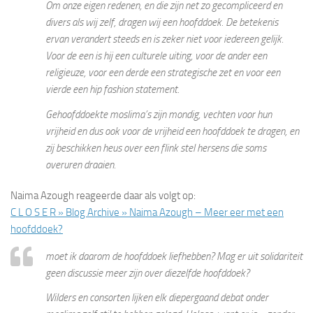
Om onze eigen redenen, en die zijn net zo gecompliceerd en
divers als wij zelf, dragen wij een hoofddoek. De betekenis
ervan verandert steeds en is zeker niet voor iedereen gelijk.
Voor de een is hij een culturele uiting, voor de ander een
religieuze, voor een derde een strategische zet en voor een
vierde een hip fashion statement.
Gehoofddoekte moslima’s zijn mondig, vechten voor hun
vrijheid en dus ook voor de vrijheid een hoofddoek te dragen, en
zij beschikken heus over een flink stel hersens die soms
overuren draaien.
Naima Azough reageerde daar als volgt op:
C L O S E R » Blog Archive » Naima Azough – Meer eer met een
hoofddoek?
moet ik daarom de hoofddoek liefhebben? Mag er uit solidariteit
geen discussie meer zijn over diezelfde hoofddoek?
Wilders en consorten lijken elk diepergaand debat onder