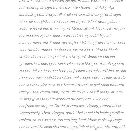
moslims zelf stil te hebben gelegd. Helaas, want er is – zonder
het recht op dragen ter discussie te stellen – wel degelijk
aanleiding voor vragen. Niet alleen over de dwang tot dragen
waar de schrijfsters kort naar verwijzen. Want dwang daar is
ieder weldenkend mens tegen. Makkelijk zat. Maar ook vragen
als waarom zij heur haar moet bedekken, zodat hij niet
overrompeld wordt door zijn driften? Wat zegt het over respect
voor meiden zonder hoofddoek, als meiden mét hoofddoek
stellen daarmee ‘respect af te dwingen’. Waarom kan een
gesluierde vrouw geen seksuele voorlichting op Youtube geven,
zonder dat ze daarmee haar hoofddoek zou onteren? Heb je dan
meer eer met hoofddoek? Allemaal vragen over sociale druk die
een serieuze discussie verdienen. En zoals ik niet snap waarom
meisjes van zeven voorgevormde bikini’s wordt aangesmeerd,
zo begrijp ik evenmin waarom meisjes van zeven een
hoofddoekje dragen. Omdat mama hem draagt, omdat al hun
vriendinnetjes hem dragen, omdat het moet? In beide gevallen
maken we een vrouw van een jong kind. Maak je als vijfjarige
een bewust fashion statement, politiek of religieus statement?