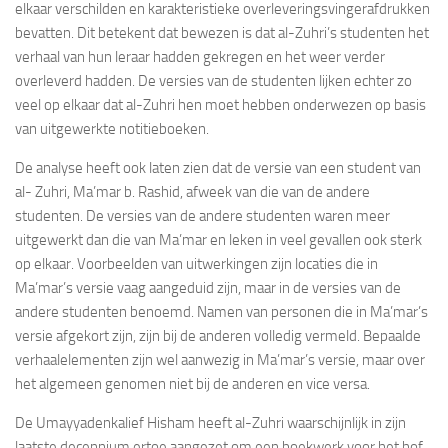
elkaar verschilden en karakteristieke overleveringsvingerafdrukken
bevatten. Dit betekent dat bewezen is dat al-Zuhri’s studenten het
verhaal van hun leraar hadden gekregen en het weer verder
overleverd hadden. De versies van de studenten lijken echter zo
veel op elkaar dat al-Zuhri hen moet hebben onderwezen op basis
van uitgewerkte notitieboeken.
De analyse heeft ook laten zien dat de versie van een student van
al- Zuhri, Ma’mar b. Rashid, afweek van die van de andere
studenten. De versies van de andere studenten waren meer
uitgewerkt dan die van Ma’mar en leken in veel gevallen ook sterk
op elkaar. Voorbeelden van uitwerkingen zijn locaties die in
Ma’mar’s versie vaag aangeduid zijn, maar in de versies van de
andere studenten benoemd. Namen van personen die in Ma’mar’s
versie afgekort zijn, zijn bij de anderen volledig vermeld. Bepaalde
verhaalelementen zijn wel aanwezig in Ma’mar’s versie, maar over
het algemeen genomen niet bij de anderen en vice versa.
De Umayyadenkalief Hisham heeft al-Zuhri waarschijnlijk in zijn
laatste decennium ertoe aangezet om een boekwerk voor het hof