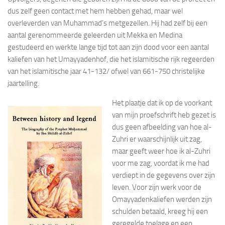
dus zelf geen contact met hem hebben gehad, maar wel
overleverden van Muhammad’s metgezellen. Hij had zelf bij een
aantal gerenommeerde geleerden uit Mekka en Medina
gestudeerd en werkte lange tijd tot aan zijn dood voor een aantal
kaliefen van het Umayyadenhof, die het islamitische rijk regeerden
van het islamitische jaar 41-132/ ofwel van 661-750 christelijke
jaartelling.
Het plaatje dat ik op de voorkant
van mijn proefschrift heb gezet is
dus geen afbeelding van hoe al-
Zuhri er waarschijnlijk uit zag,
maar geeft weer hoe ik al-Zuhri
voor me zag, voordat ik me had
verdiept in de gegevens over zijn
leven. Voor zijn werk voor de
Omayyadenkaliefen werden zijn
schulden betaald, kreeg hij een
geregelde toelage en een