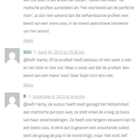
mytische profeet aanbidden als “het voorbeeld van de perfecte
man”, al dan niet wetend dat die zelfverklaarde profeet een
beest van een mens was, in de meest pejoratieve betekenis
van het woord.
Reply
Wim
April 16, 2012 at 10:36 pm
@Kafir Harby: Of de profeet heeft bestaan of niet weet u niet
en het doet er niet toe. Maar u weet wel dat de profeet ‘een
beest van een mens’ was? Daar klopt toch iets niet.
Reply
B
November 6, 2012 at 8:44 pm
@kafir harby: de auteur heeft nooit gezegd dat Mohammed
een mythische persoon was, ze stelt enkel de vraag op basis
van haar onderzoekingen. Ze heeft ook nergens beweerd dat hij
een beest was. Ik denk dat jij gewoon een onwetende sukkel
bent die graag de pap in de mond krijgt, maar niet echt zelf