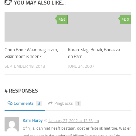
YOU MAY ALSO LIKE...
6
0
Open Brief: Waar mag ik zijn,
Koran-slag: Bouali, Bouazza
waar moet ik heen?
en Pam
SEPTEMBER 18, 2013
JUNE 24, 2007
4 RESPONSES
Comments
3
Pingbacks
1
Kafir Harby
January 27, 2012 at 12:53 pm
Of hij al dan niet heeft bestaan, doet er feitelijk niet toe. Wat er
wel toe doet is dat anderhalf biljoen “slaven van allah” de