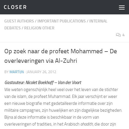
C L O S E R
Skip to content
GUEST AUTHORS
/
IMPORTANT PUBLICATIONS
/
INTERNAL
DEBATES
/
RELIGION OTHER
4
Op zoek naar de profeet Mohammed – De
overleveringen via Al-Zuhri
BY
MARTIJN
·
JANUARY 26, 2012
Gastauteur: Nicolet Boekhoff – Van der Voort
We weten ogenschijnlijk heel veel over het leven van de stichter
van de islam, de profeet Muhammad. Elk jaar verschijnt er weer
een nieuwe biografie met gedetailleerde informatie over zijn
militaire campagnes, zijn huwelijken en zijn dagelijkse bezigheden.
Bijna al deze informatie is beschikbaar in de vorm van
overleveringen of tradities, in het Arabisch
ahadith
, die door zijn