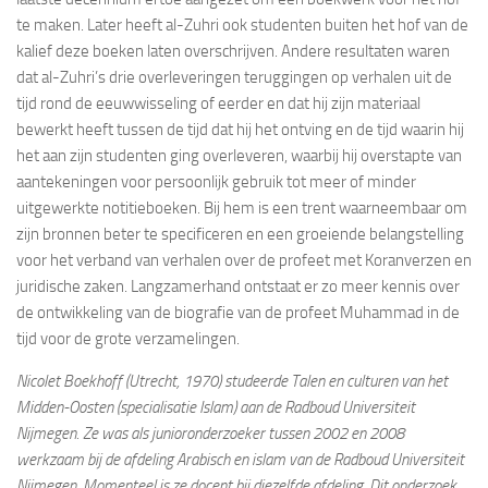
te maken. Later heeft al-Zuhri ook studenten buiten het hof van de
kalief deze boeken laten overschrijven. Andere resultaten waren
dat al-Zuhri’s drie overleveringen teruggingen op verhalen uit de
tijd rond de eeuwwisseling of eerder en dat hij zijn materiaal
bewerkt heeft tussen de tijd dat hij het ontving en de tijd waarin hij
het aan zijn studenten ging overleveren, waarbij hij overstapte van
aantekeningen voor persoonlijk gebruik tot meer of minder
uitgewerkte notitieboeken. Bij hem is een trent waarneembaar om
zijn bronnen beter te specificeren en een groeiende belangstelling
voor het verband van verhalen over de profeet met Koranverzen en
juridische zaken. Langzamerhand ontstaat er zo meer kennis over
de ontwikkeling van de biografie van de profeet Muhammad in de
tijd voor de grote verzamelingen.
Nicolet Boekhoff (Utrecht, 1970) studeerde Talen en culturen van het
Midden-Oosten (specialisatie Islam) aan de Radboud Universiteit
Nijmegen. Ze was als junioronderzoeker tussen 2002 en 2008
werkzaam bij de afdeling Arabisch en islam van de Radboud Universiteit
Nijmegen. Momenteel is ze docent bij diezelfde afdeling. Dit onderzoek