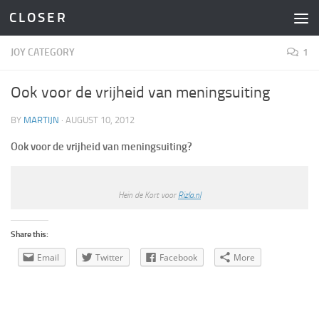
C L O S E R
Skip to content
JOY CATEGORY
1
Ook voor de vrijheid van meningsuiting
BY
MARTIJN
·
AUGUST 10, 2012
Ook voor de vrijheid van meningsuiting?
Hein de Kort voor
Rizla.nl
Share this:
Email
Twitter
Facebook
More