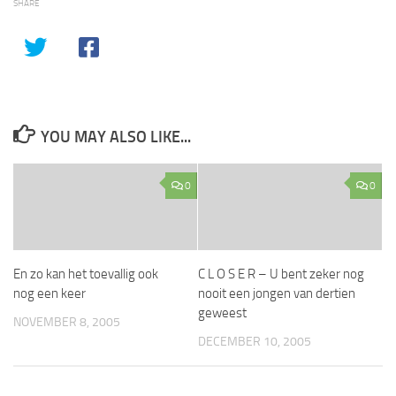
SHARE
YOU MAY ALSO LIKE...
0
0
En zo kan het toevallig ook
C L O S E R – U bent zeker nog
nog een keer
nooit een jongen van dertien
geweest
NOVEMBER 8, 2005
DECEMBER 10, 2005