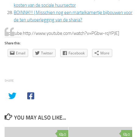
kosten van de sociale huursector
BOINNK!!! | Misschien nog een martelkamertje bijbouwen voor
de ten uitvoerlegging van de sharia?
[youtube:http://www.youtube.com/watch?v=PGbw-rqYPJE]
Share this:
Email
Twitter
Facebook
More
SHARE
YOU MAY ALSO LIKE...
0
0