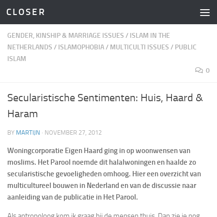
C L O S E R
Skip to content
GENDER, KINSHIP & MARRIAGE ISSUES
/
ISLAM IN THE
NETHERLANDS
/
ISLAMOPHOBIA
/
MULTICULTI ISSUES
/
PUBLIC
ISLAM
0
Secularistische Sentimenten: Huis, Haard &
Haram
BY
MARTIJN
·
NOVEMBER 27, 2012
Woningcorporatie Eigen Haard ging in op woonwensen van
moslims. Het Parool noemde dit halalwoningen en haalde zo
secularistische gevoeligheden omhoog. Hier een overzicht van
multicultureel bouwen in Nederland en van de discussie naar
aanleiding van de publicatie in Het Parool.
Als antropoloog kom ik graag bij de mensen thuis. Dan zie je nog