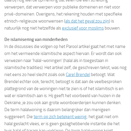
daarbij nog wel de opmerking dat velen die een scheiding
verwerpen, dat verwerpen voor publieke domeinen en niet voor
privé-domeinen. Overigens, het rekening houden met specifieke
etnisch-religieuze woonwensen (
als dat het geval zou zijn
) is
natuurlijk nog niet hetzelfde als
exclusief voor moslims
bouwen.
De islamisering van minderheden
In de discussies die volgen op het Parool artikel gaat het met name
om het vermeende islamitische aspect hiervan. Er wordt dan ook
verwezen naar ‘halal-woningen’ (halal als in toegestaan in
islamitische tradities). Het artikel zelf, de geschreven tekst, was nog
niet eens zo heel slecht zoals ook
Carel Brendel
betoogt. Wat
Brendel echter ook, terecht, betoogt is dat aan de veelbesproken
plattegrond van de woningen niet te zien is of het islamitisch is en
wat er islamitisch aan is. Hij geeft het voorbeeld van huizen in de
Oekraïne, je zou ook aan grote woonboerderijen kunnen denken.
De term halalwoning is daarom belangrijker dan menigeen
suggereert. Die
term op zich betekent weinig
; het gaat niet om
halal geslacht vlees, er is geen gezaghebbende instantie die het
huis halal of haram kan verklaren. De term halalwoning krijgt