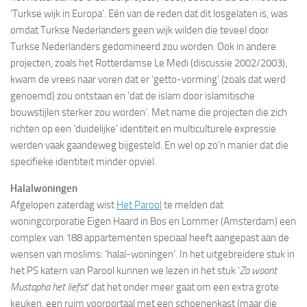
‘Turkse wijk in Europa’. Eén van de reden dat dit losgelaten is, was
omdat Turkse Nederlanders geen wijk wilden die teveel door
Turkse Nederlanders gedomineerd zou worden. Ook in andere
projecten, zoals het Rotterdamse Le Medi (discussie 2002/2003),
kwam de vrees naar voren dat er ‘getto-vorming’ (zoals dat werd
genoemd) zou ontstaan en ‘dat de islam door islamitische
bouwstijlen sterker zou worden’. Met name die projecten die zich
richten op een ‘duidelijke’ identiteit en multiculturele expressie
werden vaak gaandeweg bijgesteld. En wel op zo’n manier dat die
specifieke identiteit minder opviel.
Halalwoningen
Afgelopen zaterdag wist
Het Parool
te melden dat
woningcorporatie Eigen Haard in Bos en Lommer (Amsterdam) een
complex van 188 appartementen speciaal heeft aangepast aan de
wensen van moslims: ‘halal-woningen’. In het uitgebreidere stuk in
het PS katern van Parool kunnen we lezen in het stuk ‘
Zo woont
Mustapha het liefst
‘ dat het onder meer gaat om een extra grote
keuken, een ruim voorportaal met een schoenenkast (maar die