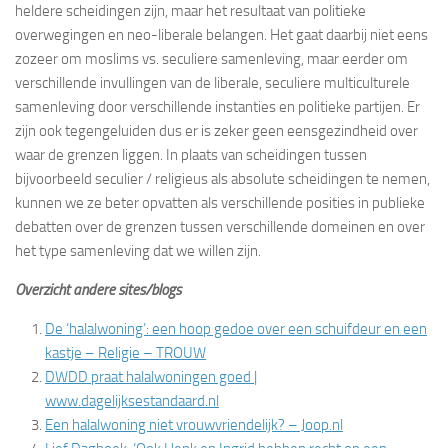
heldere scheidingen zijn, maar het resultaat van politieke
overwegingen en neo-liberale belangen. Het gaat daarbij niet eens
zozeer om moslims vs. seculiere samenleving, maar eerder om
verschillende invullingen van de liberale, seculiere multiculturele
samenleving door verschillende instanties en politieke partijen. Er
zijn ook tegengeluiden dus er is zeker geen eensgezindheid over
waar de grenzen liggen. In plaats van scheidingen tussen
bijvoorbeeld seculier / religieus als absolute scheidingen te nemen,
kunnen we ze beter opvatten als verschillende posities in publieke
debatten over de grenzen tussen verschillende domeinen en over
het type samenleving dat we willen zijn.
Overzicht andere sites/blogs
De ‘halalwoning’: een hoop gedoe over een schuifdeur en een
kastje – Religie – TROUW
DWDD praat halalwoningen goed |
www.dagelijksestandaard.nl
Een halalwoning niet vrouwvriendelijk? – Joop.nl