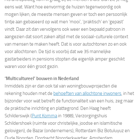
eens wat. Want hoe eenvormig de huizen tegenwoordig ook
mogen lijken, de meeste mensen geven er toch een persoonlijk
tintje aan gebaseerd op wat men ‘mooi’, ‘praktisch’ en ‘gepast’
vindt. Daar zit dan vervolgens ook weer een bepaald patroon in
aangezien dat soort zaken altijd met de sociaal-culturele context
van mensen te maken heeft. Dat is voor autochtonen zo en ook
voor allochtonen. De tijd is voorbij dat we 35 mannelijke
gastarbeiders in pensions stopten die eigenlijk amper geschikt
waren voor één groot gezin.
‘Multicultureel’ bouwen in Nederland
Inmiddels zijn er dan ook tal van woningbouwprojecten die
rekening houden met de
behoeften van allochtone inwoners
, in het
bijzonder voor wat betreft de functionaliteit van een huis; zeg maar
de praktische inrichting en plattegrond. Den Haag heeft
Schilderswijk (
Punt Komma
in 1988), Verzorgingshuis
Schildershoek (ruimte voor christelijke, joodse en islamitische
gelovigen), de Bazar (ondernemers), Rotterdam Biz Botuluyuz en
Oude Noorden, Dordrecht Noorderkwartier, Amsterdam