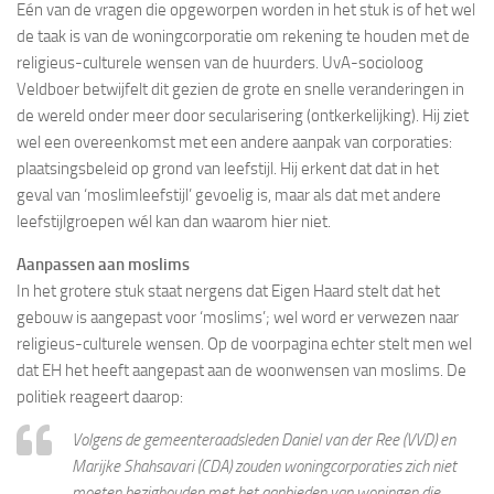
Eén van de vragen die opgeworpen worden in het stuk is of het wel
de taak is van de woningcorporatie om rekening te houden met de
religieus-culturele wensen van de huurders. UvA-socioloog
Veldboer betwijfelt dit gezien de grote en snelle veranderingen in
de wereld onder meer door secularisering (ontkerkelijking). Hij ziet
wel een overeenkomst met een andere aanpak van corporaties:
plaatsingsbeleid op grond van leefstijl. Hij erkent dat dat in het
geval van ‘moslimleefstijl’ gevoelig is, maar als dat met andere
leefstijlgroepen wél kan dan waarom hier niet.
Aanpassen aan moslims
In het grotere stuk staat nergens dat Eigen Haard stelt dat het
gebouw is aangepast voor ‘moslims’; wel word er verwezen naar
religieus-culturele wensen. Op de voorpagina echter stelt men wel
dat EH het heeft aangepast aan de woonwensen van moslims. De
politiek reageert daarop:
Volgens de gemeenteraadsleden Daniel van der Ree (VVD) en
Marijke Shahsavari (CDA) zouden woningcorporaties zich niet
moeten bezighouden met het aanbieden van woningen die