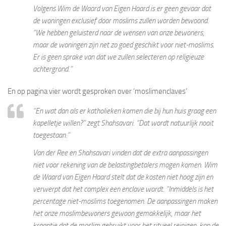
Volgens Wim de Waard van Eigen Haard is er geen gevaar dat
de woningen exclusief door moslims zullen worden bewoond.
“We hebben geluisterd naar de wensen van onze bewoners,
maar de woningen zijn net zo goed geschikt voor niet-moslims.
Er is geen sprake van dat we zullen selecteren op religieuze
achtergrond.”
En op pagina vier wordt gesproken over ‘moslimenclaves’
“En wat dan als er katholieken komen die bij hun huis graag een
kapelletje willen?” zegt Shahsavari. “Dat wordt natuurlijk nooit
toegestaan.”
Van der Ree en Shahsavari vinden dat de extra aanpassingen
niet voor rekening van de belastingbetalers mogen komen. Wim
de Waard van Eigen Haard stelt dat de kosten niet hoog zijn en
verwerpt dat het complex een enclave wordt. “Inmiddels is het
percentage niet-moslims toegenomen. De aanpassingen maken
het onze moslimbewoners gewoon gemakkelijk, maar het
kraantje dat de moslim gebruikt voor het ritueel reinigen, kan de