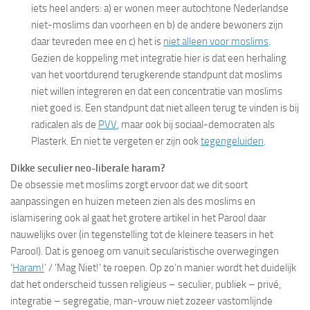
iets heel anders: a) er wonen meer autochtone Nederlandse
niet-moslims dan voorheen en b) de andere bewoners zijn
daar tevreden mee en c) het is
niet alleen voor moslims
.
Gezien de koppeling met integratie hier is dat een herhaling
van het voortdurend terugkerende standpunt dat moslims
niet willen integreren en dat een concentratie van moslims
niet goed is. Een standpunt dat niet alleen terug te vinden is bij
radicalen als de
PVV
, maar ook bij sociaal-democraten als
Plasterk. En niet te vergeten er zijn ook
tegengeluiden
.
Dikke seculier neo-liberale haram?
De obsessie met moslims zorgt ervoor dat we dit soort
aanpassingen en huizen meteen zien als des moslims en
islamisering ook al gaat het grotere artikel in het Parool daar
nauwelijks over (in tegenstelling tot de kleinere teasers in het
Parool). Dat is genoeg om vanuit secularistische overwegingen
‘
Haram!
‘ / ‘Mag Niet!’ te roepen. Op zo’n manier wordt het duidelijk
dat het onderscheid tussen religieus – seculier, publiek – privé,
integratie – segregatie, man-vrouw niet zozeer vastomlijnde