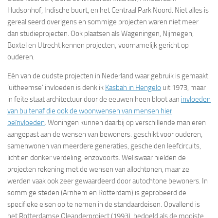
Hudsonhof, Indische buurt, en het Centraal Park Noord. Niet alles is
gerealiseerd overigens en sommige projecten waren niet meer
dan studieprojecten. Ook plaatsen als Wageningen, Nijmegen,
Boxtel en Utrecht kennen projecten; voornamelijk gericht op
ouderen.
Eén van de oudste projecten in Nederland waar gebruik is gemaakt
‘uitheemse’ invloeden is denk ik
Kasbah in Hengelo
uit 1973, maar
in feite staat architectuur door de eeuwen heen bloot aan
invloeden
van buitenaf die ook de woonwensen van mensen hier
beïnvloeden
. Woningen kunnen daarbij op verschillende manieren
aangepast aan de wensen van bewoners: geschikt voor ouderen,
samenwonen van meerdere generaties, gescheiden leefcircuits,
licht en donker verdeling, enzovoorts. Weliswaar hielden de
projecten rekening met de wensen van allochtonen, maar ze
werden vaak ook zeer gewaardeerd door autochtone bewoners. In
sommige steden (Arnhem en Rotterdam) is geprobeerd de
specifieke eisen op te nemen in de standaardeisen. Opvallend is
het Rotterdamse Oleanderproject (1993), bedoeld als de mooiste