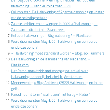
Lief Dagboek: ‘Ook Henk en Ingrid hebben recht op een
halalwoning’ – Katinka Polderman – VK
Columnisten: De Halalwoning of Apartheidswoning op kosten
van de belastingbetaler
Zaanse architecten ontwierpen in 2009 al ‘Halalwoning’ –
Zaandam – dichtbij.nl – Zaanstreek
Rel over halalwoningen. Stigmatisering? – Plazilla.com
Wereldjournalisten Mag ik één halalwoning en een portie
eindeloze ophef?
» ‘Halalwoning’ moet standaard worden « Blog Jack Tummers
De Halalwoning en de islamisering van Nederland. –
Plazilla.com
Het Parool maakt zich met voorpagina-artikel over
Halalwoning behoorlijk belachelijk | Amsterdam
Menneweblog » Blog Archive » (2522) Halalwoning en In the
getto
Parool neemt term ‘halalhuizen’ niet terug – Radio 1
Wereldjournalisten Mag ik één halalwoning en een portie
eindeloze ophef?