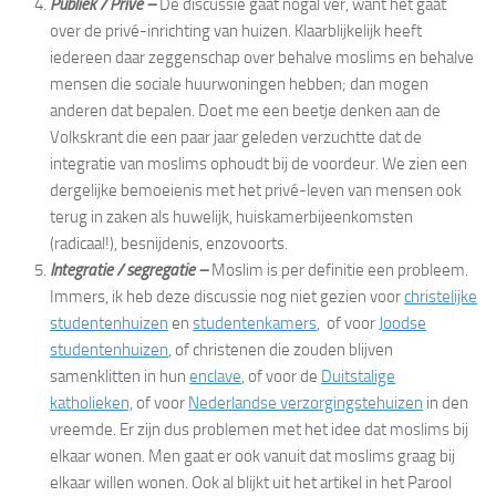
Publiek / Privé –
De discussie gaat nogal ver, want het gaat
over de privé-inrichting van huizen. Klaarblijkelijk heeft
iedereen daar zeggenschap over behalve moslims en behalve
mensen die sociale huurwoningen hebben; dan mogen
anderen dat bepalen. Doet me een beetje denken aan de
Volkskrant die een paar jaar geleden verzuchtte dat de
integratie van moslims ophoudt bij de voordeur. We zien een
dergelijke bemoeienis met het privé-leven van mensen ook
terug in zaken als huwelijk, huiskamerbijeenkomsten
(radicaal!), besnijdenis, enzovoorts.
Integratie / segregatie –
Moslim is per definitie een probleem.
Immers, ik heb deze discussie nog niet gezien voor
christelijke
studentenhuizen
en
studentenkamers
, of voor
Joodse
studentenhuizen
, of christenen die zouden blijven
samenklitten in hun
enclave
, of voor de
Duitstalige
katholieken,
of voor
Nederlandse verzorgingstehuizen
in den
vreemde. Er zijn dus problemen met het idee dat moslims bij
elkaar wonen. Men gaat er ook vanuit dat moslims graag bij
elkaar willen wonen. Ook al blijkt uit het artikel in het Parool