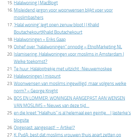
Halalwoning | MacBlogt
Misleidend jargon voor woonwensen blijkt voer voor
moslimbashers
‘Halal woning’ legt open zenuw bloot | | Khalid
BoutachekourtKhalid Boutachekourt
Halalwoningen « Eriks Gaap
Ophef over “halalwoningen” onnodig « EtnoMarketing.NL
Islamisering: Halalwoningen voor moslims in Amsterdam |
Welke toekomst?
Te huur: Halaloptrekje met uitzicht : Nieuwemoskee
Halalwoningen | mispunt
Woonwensen van moslims ingewilligd, maar volgens welke
norm? « George Knight
BOS EN LOMMER: WONINGEN AANGEPAST AAN WENSEN
VAN MOSLIMS « Nieuws van deze tijd…
en die kreet “Halalhuis” is al helemaal een geintje… | Jasterke’s
blogsite
Opgepast: aangepast! – Artikel7
K: PvdA: best dat moslims vrouwen thuis apart zetten op