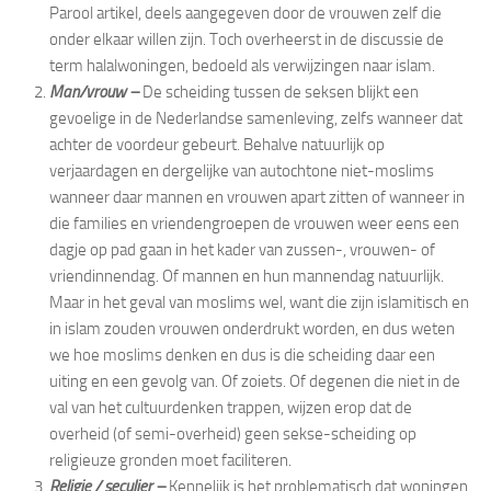
Parool artikel, deels aangegeven door de vrouwen zelf die
onder elkaar willen zijn. Toch overheerst in de discussie de
term halalwoningen, bedoeld als verwijzingen naar islam.
Man/vrouw –
De scheiding tussen de seksen blijkt een
gevoelige in de Nederlandse samenleving, zelfs wanneer dat
achter de voordeur gebeurt. Behalve natuurlijk op
verjaardagen en dergelijke van autochtone niet-moslims
wanneer daar mannen en vrouwen apart zitten of wanneer in
die families en vriendengroepen de vrouwen weer eens een
dagje op pad gaan in het kader van zussen-, vrouwen- of
vriendinnendag. Of mannen en hun mannendag natuurlijk.
Maar in het geval van moslims wel, want die zijn islamitisch en
in islam zouden vrouwen onderdrukt worden, en dus weten
we hoe moslims denken en dus is die scheiding daar een
uiting en een gevolg van. Of zoiets. Of degenen die niet in de
val van het cultuurdenken trappen, wijzen erop dat de
overheid (of semi-overheid) geen sekse-scheiding op
religieuze gronden moet faciliteren.
Religie / seculier –
Kennelijk is het problematisch dat woningen