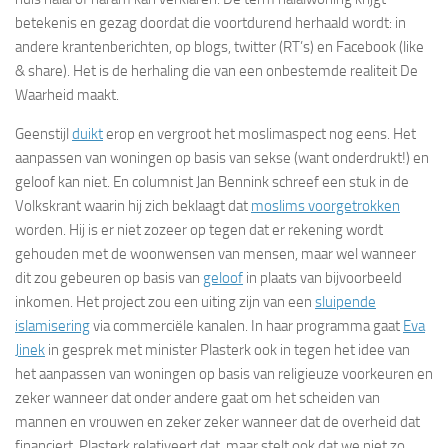
betekenis en gezag doordat die voortdurend herhaald wordt: in
andere krantenberichten, op blogs, twitter (RT’s) en Facebook (like
& share). Het is de herhaling die van een onbestemde realiteit De
Waarheid maakt.
Geenstijl
duikt
erop en vergroot het moslimaspect nog eens. Het
aanpassen van woningen op basis van sekse (want onderdrukt!) en
geloof kan niet. En columnist Jan Bennink schreef een stuk in de
Volkskrant waarin hij zich beklaagt dat
moslims voorgetrokken
worden. Hij is er niet zozeer op tegen dat er rekening wordt
gehouden met de woonwensen van mensen, maar wel wanneer
dit zou gebeuren op basis van
geloof
in plaats van bijvoorbeeld
inkomen. Het project zou een uiting zijn van een
sluipende
islamisering
via commerciële kanalen. In haar programma gaat
Eva
Jinek
in gesprek met minister Plasterk ook in tegen het idee van
het aanpassen van woningen op basis van religieuze voorkeuren en
zeker wanneer dat onder andere gaat om het scheiden van
mannen en vrouwen en zeker zeker wanneer dat de overheid dat
financiert. Plasterk relativeert dat, maar stelt ook dat we niet zo