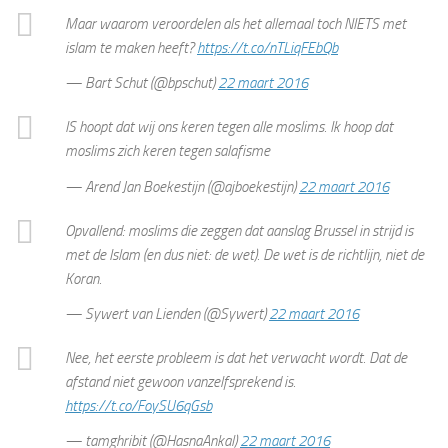
Maar waarom veroordelen als het allemaal toch NIETS met
islam te maken heeft?
https://t.co/nTLiqFEbQb
— Bart Schut (@bpschut)
22 maart 2016
IS hoopt dat wij ons keren tegen alle moslims. Ik hoop dat
moslims zich keren tegen salafisme
— Arend Jan Boekestijn (@ajboekestijn)
22 maart 2016
Opvallend: moslims die zeggen dat aanslag Brussel in strijd is
met de Islam (en dus niet: de wet). De wet is de richtlijn, niet de
Koran.
— Sywert van Lienden (@Sywert)
22 maart 2016
Nee, het eerste probleem is dat het verwacht wordt. Dat de
afstand niet gewoon vanzelfsprekend is.
https://t.co/FoySU6qGsb
— tamghribit (@HasnaAnkal)
22 maart 2016