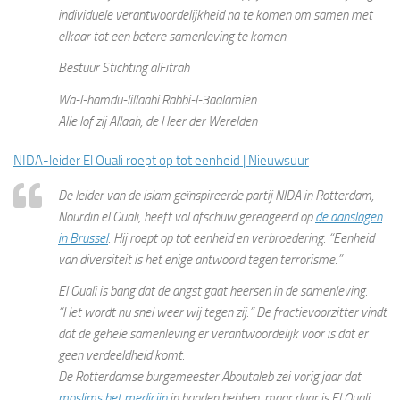
individuele verantwoordelijkheid na te komen om samen met
elkaar tot een betere samenleving te komen.
Bestuur Stichting alFitrah
Wa-l-hamdu-lillaahi Rabbi-l-3aalamien.
Alle lof zij Allaah, de Heer der Werelden
NIDA-leider El Ouali roept op tot eenheid | Nieuwsuur
De leider van de islam geïnspireerde partij NIDA in Rotterdam,
Nourdin el Ouali, heeft vol afschuw gereageerd op
de aanslagen
in Brussel
. Hij roept op tot eenheid en verbroedering. “Eenheid
van diversiteit is het enige antwoord tegen terrorisme.”
El Ouali is bang dat de angst gaat heersen in de samenleving.
“Het wordt nu snel weer wij tegen zij.” De fractievoorzitter vindt
dat de gehele samenleving er verantwoordelijk voor is dat er
geen verdeeldheid komt.
De Rotterdamse burgemeester Aboutaleb zei vorig jaar dat
moslims het medicijn
in handen hebben, maar daar is El Ouali