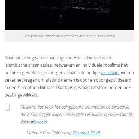
veel gebruikte afbeelding in reactie op #brussel op social media
Naar aanleiding van de aanslagen in Brussel veroordelen
islamitische organisaties, netwerken en individuele moslims het
politieke geweld tegen burgers. Daar is de nodige
discussie
over en
zeker het vragen om afstand nemen is door en door gepolitiseerd
in een islamofoob klimaat. Daarbij is gevraagd afstand nemen ook
best ingewikkeld:
Moslims, hoe vaak het ook gebeurt, we moeten de barbaarse
terreuraanslagen blijven veroordelen en elkaar oproepen dat te
doen!
#Brussel
— Mehmet Cerit (@Ceritm)
22 maart 2016