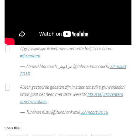
Afgrijselijkelijk! Ik leef mee met onze Belgische buren
#Zaventem
— Ahmed Marcouch مركوش (@ahmedmarcouch)
22 maart
2016
Alleen gestoorde geesten zijn in staat tot zulke gruweldaden!
Waar gaat het heen met deze wereld?
#brussel
#zaventem
#metrostations
— Tunahan Kuzu (@tunahankuzu)
22 maart 2016
Share this: