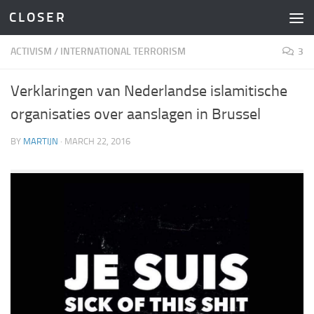
C L O S E R
Skip to content
ACTIVISM
/
INTERNATIONAL TERRORISM
3
Verklaringen van Nederlandse islamitische
organisaties over aanslagen in Brussel
BY
MARTIJN
·
MARCH 22, 2016