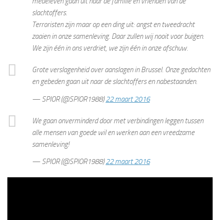
medeleven gaan uit naar de familie en vrienden van de
slachtoffers.
Terroristen zijn maar op een ding uit: angst en tweedracht
zaaien in onze samenleving. Daar zullen wij nooit voor buigen.
We zijn één in ons verdriet, we zijn één in onze afschuw.
Grote verslagenheid over aanslagen in Brussel. Onze gedachten
en gebeden gaan uit naar de slachtoffers en nabestaanden.
— SPIOR (@SPIOR1988)
22 maart 2016
We gaan onverminderd door met verbindingen leggen tussen
alle mensen van goede wil en werken aan een vreedzame
samenleving!
— SPIOR (@SPIOR1988)
22 maart 2016