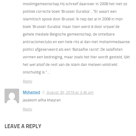
moslimgemeenschap.Hij schreef daarover in 2008 het niet zo
politiek correcte boek ‘Brussel: Eurabia’…“Er waart een
islamitisch spook door Brussel. Ik riep dat al in 2008 in mijn
boek ‘Brussel: Eurabia’ maar toen werd ik door vrijwel de
gehele mediale Belgische gemeenschap, de ontelbare
antiracismeclubs en een hele rits al dan niet mohammedaanse
politici afgeserveerd als een ‘Bataafse racist’.De salafisten
vormen een bedreiging, maar zoals het hier wordt gesteld, lijkt
het wel alsof de rest van de islam dan meteen volstrekt
onschuldig is.”…
Reply
Mohamed
August 30, 2019 at 3:36 am
jazakom allha khayran
Reply
LEAVE A REPLY