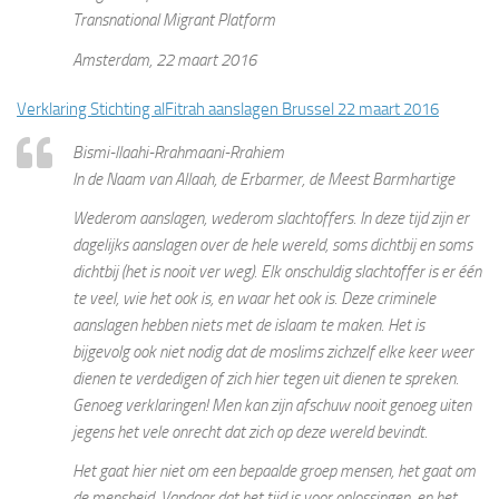
Transnational Migrant Platform
Amsterdam, 22 maart 2016
Verklaring Stichting alFitrah aanslagen Brussel 22 maart 2016
Bismi-llaahi-Rrahmaani-Rrahiem
In de Naam van Allaah, de Erbarmer, de Meest Barmhartige
Wederom aanslagen, wederom slachtoffers. In deze tijd zijn er
dagelijks aanslagen over de hele wereld, soms dichtbij en soms
dichtbij (het is nooit ver weg). Elk onschuldig slachtoffer is er één
te veel, wie het ook is, en waar het ook is. Deze criminele
aanslagen hebben niets met de islaam te maken. Het is
bijgevolg ook niet nodig dat de moslims zichzelf elke keer weer
dienen te verdedigen of zich hier tegen uit dienen te spreken.
Genoeg verklaringen! Men kan zijn afschuw nooit genoeg uiten
jegens het vele onrecht dat zich op deze wereld bevindt.
Het gaat hier niet om een bepaalde groep mensen, het gaat om
de mensheid. Vandaar dat het tijd is voor oplossingen, en het