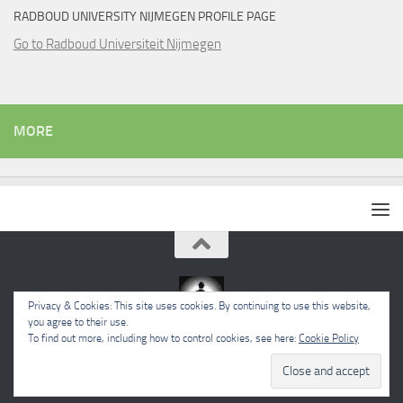
RADBOUD UNIVERSITY NIJMEGEN PROFILE PAGE
Go to Radboud Universiteit Nijmegen
MORE
Privacy & Cookies: This site uses cookies. By continuing to use this website,
you agree to their use.
To find out more, including how to control cookies, see here:
Cookie Policy
Powered by
- Designed with the
Hueman theme