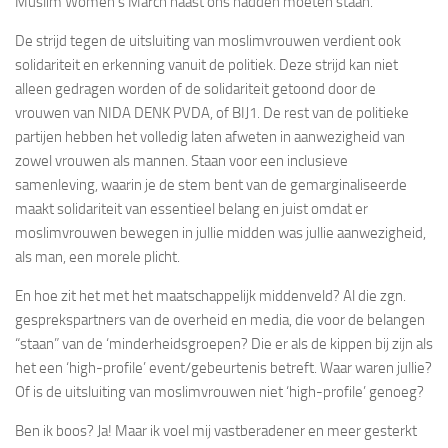
Muslim Women’s March naast ons hadden moeten staan.
De strijd tegen de uitsluiting van moslimvrouwen verdient ook
solidariteit en erkenning vanuit de politiek. Deze strijd kan niet
alleen gedragen worden of de solidariteit getoond door de
vrouwen van NIDA DENK PVDA, of BIJ1. De rest van de politieke
partijen hebben het volledig laten afweten in aanwezigheid van
zowel vrouwen als mannen. Staan voor een inclusieve
samenleving, waarin je de stem bent van de gemarginaliseerde
maakt solidariteit van essentieel belang en juist omdat er
moslimvrouwen bewegen in jullie midden was jullie aanwezigheid,
als man, een morele plicht.
En hoe zit het met het maatschappelijk middenveld? Al die zgn.
gesprekspartners van de overheid en media, die voor de belangen
“staan” van de ‘minderheidsgroepen? Die er als de kippen bij zijn als
het een ‘high-profile’ event/gebeurtenis betreft. Waar waren jullie?
Of is de uitsluiting van moslimvrouwen niet ‘high-profile’ genoeg?
Ben ik boos? Ja! Maar ik voel mij vastberadener en meer gesterkt