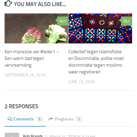
YOU MAY ALSO LIKE...
0
0
Een impressie van #Ieder1 –
Collectief tegen Islamofobie
Een warm bad tegen
en Discriminatie: politie moet
vervreemding
discriminatie tegen moslims
weer registreren
SEPTEMBER 25, 2016
JUNE 25, 2020
2 RESPONSES
Comments
1
Pingbacks
1
Rob Brands
March 14, 2019 at 3:13 pm