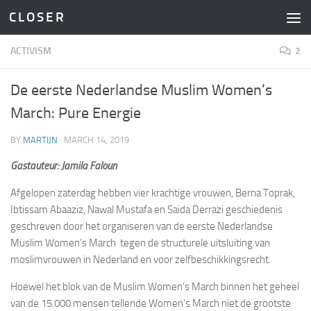
C L O S E R
Skip to content
ACTIVISM
2
De eerste Nederlandse Muslim Women’s
March: Pure Energie
BY
MARTIJN
·
MARCH 14, 2019
Gastauteur: Jamila Faloun
Afgelopen zaterdag hebben vier krachtige vrouwen, Berna Toprak,
Ibtissam Abaaziz, Nawal Mustafa en Saida Derrazi geschiedenis
geschreven door het organiseren van de eerste Nederlandse
Muslim Women’s March tegen de structurele uitsluiting van
moslimvrouwen in Nederland en voor zelfbeschikkingsrecht.
Hoewel het blok van de Muslim Women’s March binnen het geheel
van de 15.000 mensen tellende Women’s March niet de grootste