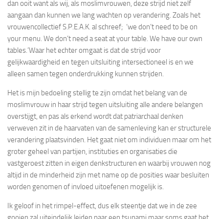
dan ooit want als wij, als moslimvrouwen, deze strijd niet zelf
aangaan dan kunnen we lang wachten op verandering. Zoals het
vrouwencollectief S.P.E.A.K. al schreef; ‘we don’t need to be on
your menu. We don’t need a seat at your table. We have our own
tables.’Waar het echter omgaat is dat de strijd voor
gelijkwaardigheid en tegen uitsluiting intersectioneel is en we
alleen samen tegen onderdrukking kunnen strijden.
Het is mijn bedoeling stellig te zijn omdat het belang van de
moslimvrouw in haar strijd tegen uitsluiting alle andere belangen
overstijgt, en pas als erkend wordt dat patriarchaal denken
verweven zit in de haarvaten van de samenleving kan er structurele
verandering plaatsvinden. Het gaat niet om individuen maar om het
groter geheel van partijen, instituties en organisaties die
vastgeroest zitten in eigen denkstructuren en waarbij vrouwen nog
altijd in de minderheid zijn met name op de posities waar besluiten
worden genomen of invloed uitoefenen mogelijk is.
Ik geloof in het rimpel-effect, dus elk steentje dat we in de zee
gooien zal uiteindelijk leiden naar een tsunami maar soms gaat het