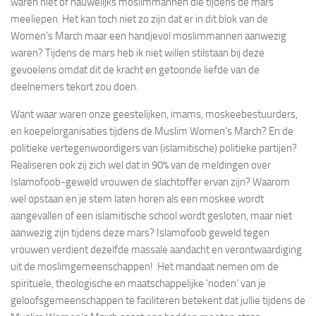
waren niet of nauwelijks moslimmannen die tijdens de mars
meeliepen. Het kan toch niet zo zijn dat er in dit blok van de
Women’s March maar een handjevol moslimmannen aanwezig
waren? Tijdens de mars heb ik niet willen stilstaan bij deze
gevoelens omdat dit de kracht en getoonde liefde van de
deelnemers tekort zou doen.
Want waar waren onze geestelijken, imams, moskeebestuurders,
en koepelorganisaties tijdens de Muslim Women’s March? En de
politieke vertegenwoordigers van (islamitische) politieke partijen?
Realiseren ook zij zich wel dat in 90% van de meldingen over
Islamofoob-geweld vrouwen de slachtoffer ervan zijn? Waarom
wel opstaan en je stem laten horen als een moskee wordt
aangevallen of een islamitische school wordt gesloten, maar niet
aanwezig zijn tijdens deze mars? Islamofoob geweld tegen
vrouwen verdient dezelfde massale aandacht en verontwaardiging
uit de moslimgemeenschappen! Het mandaat nemen om de
spirituele, theologische en maatschappelijke ‘noden’ van je
geloofsgemeenschappen te faciliteren betekent dat jullie tijdens de