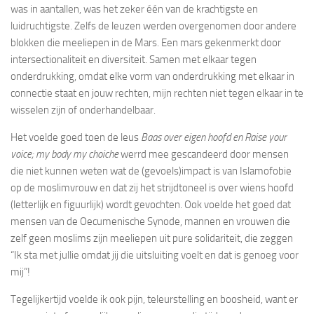
was in aantallen, was het zeker één van de krachtigste en
luidruchtigste. Zelfs de leuzen werden overgenomen door andere
blokken die meeliepen in de Mars. Een mars gekenmerkt door
intersectionaliteit en diversiteit. Samen met elkaar tegen
onderdrukking, omdat elke vorm van onderdrukking met elkaar in
connectie staat en jouw rechten, mijn rechten niet tegen elkaar in te
wisselen zijn of onderhandelbaar.
Het voelde goed toen de leus
Baas over eigen hoofd en Raise your
voice; my body my choiche
werrd mee gescandeerd door mensen
die niet kunnen weten wat de (gevoels)impact is van Islamofobie
op de moslimvrouw en dat zij het strijdtoneel is over wiens hoofd
(letterlijk en figuurlijk) wordt gevochten. Ook voelde het goed dat
mensen van de Oecumenische Synode, mannen en vrouwen die
zelf geen moslims zijn meeliepen uit pure solidariteit, die zeggen
“Ik sta met jullie omdat jij die uitsluiting voelt en dat is genoeg voor
mij”!
Tegelijkertijd voelde ik ook pijn, teleurstelling en boosheid, want er