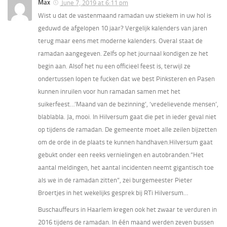
Max
June 7, 2019 at 6:11 pm
Wist u dat de vastenmaand ramadan uw stiekem in uw hol is
geduwd de afgelopen 10 jaar? Vergelijk kalenders van jaren
terug maar eens met moderne kalenders. Overal staat de
ramadan aangegeven. Zelfs op het journaal kondigen ze het
begin aan. Alsof het nu een officieel feest is, terwijl ze
ondertussen lopen te fucken dat we best Pinksteren en Pasen
kunnen inruilen voor hun ramadan samen met het
suikerfeest…’Maand van de bezinning’, ‘vredelievende mensen’,
blablabla. Ja, mooi. In Hilversum gaat die pet in ieder geval niet
op tijdens de ramadan. De gemeente moet alle zeilen bijzetten
om de orde in de plaats te kunnen handhaven.Hilversum gaat
gebukt onder een reeks vernielingen en autobranden.”Het
aantal meldingen, het aantal incidenten neemt gigantisch toe
als we in de ramadan zitten”, zei burgemeester Pieter
Broertjes in het wekelijks gesprek bij RTi Hilversum…
Buschauffeurs in Haarlem kregen ook het zwaar te verduren in
2016 tijdens de ramadan. In één maand werden zeven bussen