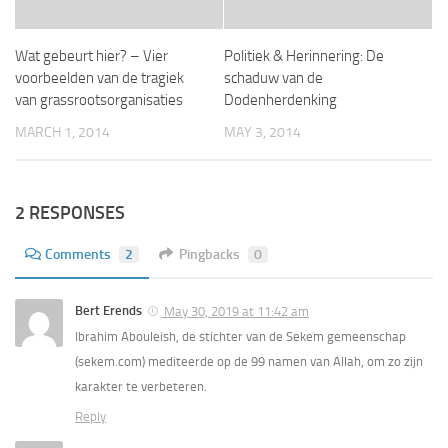
Wat gebeurt hier? – Vier
Politiek & Herinnering: De
voorbeelden van de tragiek
schaduw van de
van grassrootsorganisaties
Dodenherdenking
MARCH 1, 2014
MAY 3, 2014
2 RESPONSES
Comments
2
Pingbacks
0
Bert Erends
May 30, 2019 at 11:42 am
Ibrahim Abouleish, de stichter van de Sekem gemeenschap
(sekem.com) mediteerde op de 99 namen van Allah, om zo zijn
karakter te verbeteren.
Reply