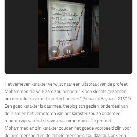
Het verheven karakter verwijst naar een uitspraak van de profeet
Mohammed die verklaard zou hebben: “Ik ben slechts gezonden
om een edel karakter te perfectioneren.” (Sunan al Bayhaqi: 21301).
Een goed karakter is daarmee, theologisch gezien, onderdeel van
de islam en het verbeteren van het karakter zou zo onderdeel
moeten zijn van het streven naar vroomheid. De profeet
Mohammed en zijn karakter zouden het goede voorbeeld zijn voor
de hele mensheid en de gehele mensheid zou daar dus ook een