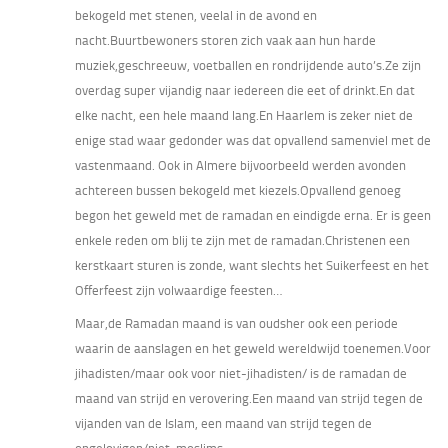
bekogeld met stenen, veelal in de avond en
nacht.Buurtbewoners storen zich vaak aan hun harde
muziek,geschreeuw, voetballen en rondrijdende auto’s.Ze zijn
overdag super vijandig naar iedereen die eet of drinkt.En dat
elke nacht, een hele maand lang.En Haarlem is zeker niet de
enige stad waar gedonder was dat opvallend samenviel met de
vastenmaand. Ook in Almere bijvoorbeeld werden avonden
achtereen bussen bekogeld met kiezels.Opvallend genoeg
begon het geweld met de ramadan en eindigde erna. Er is geen
enkele reden om blij te zijn met de ramadan.Christenen een
kerstkaart sturen is zonde, want slechts het Suikerfeest en het
Offerfeest zijn volwaardige feesten…
Maar,de Ramadan maand is van oudsher ook een periode
waarin de aanslagen en het geweld wereldwijd toenemen.Voor
jihadisten/maar ook voor niet-jihadisten/ is de ramadan de
maand van strijd en verovering.Een maand van strijd tegen de
vijanden van de Islam, een maand van strijd tegen de