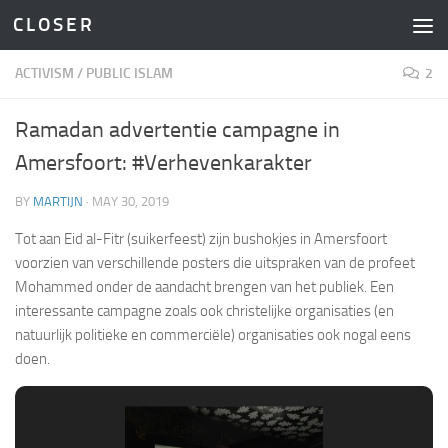
C L O S E R
Skip to content
ACTIVISM
/
PUBLIC ISLAM
2
Ramadan advertentie campagne in
Amersfoort: #Verhevenkarakter
BY
MARTIJN
·
MAY 30, 2019
Tot aan Eid al-Fitr (suikerfeest) zijn bushokjes in Amersfoort
voorzien van verschillende posters die uitspraken van de profeet
Mohammed onder de aandacht brengen van het publiek. Een
interessante campagne zoals ook christelijke organisaties (en
natuurlijk politieke en commerciële) organisaties ook nogal eens
doen.