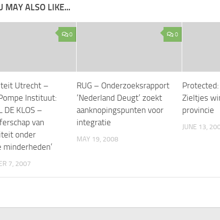
 MAY ALSO LIKE...
0
0
teit Utrecht –
RUG – Onderzoeksrapport
Protected
Pompe Instituut:
‘Nederland Deugt’ zoekt
Zieltjes w
L DE KLOS –
aanknopingspunten voor
provincie
fferschap van
integratie
JUNE 13, 20
iteit onder
MAY 19, 2008
e minderheden’
R 7, 2007