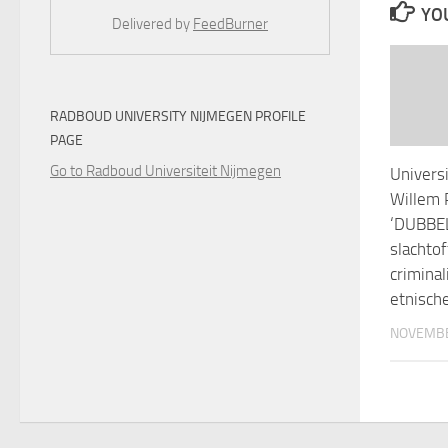
YOU
Delivered by
FeedBurner
RADBOUD UNIVERSITY NIJMEGEN PROFILE
PAGE
Go to Radboud Universiteit Nijmegen
Universi
Willem 
‘DUBBE
slachto
criminal
etnisch
NOVEMBE