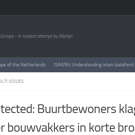
 Europe - A modest attempt by Martijn
ape of the Netherlands
ISIM/RU Understanding Islam (salafism)
LTI ISSUES
tected: Buurtbewoners kl
r bouwvakkers in korte br