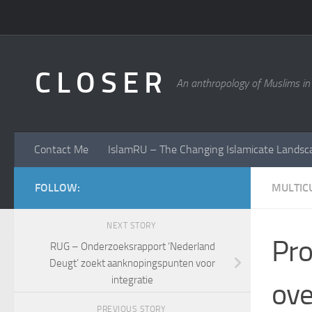
Skip to content
C L O S E R
An anthropology of Muslims in
Contact Me
IslamRU – The Changing Islamicate Landsc
FOLLOW:
MULTICU
NEXT STORY
Pro
RUG – Onderzoeksrapport ‘Nederland
Deugt’ zoekt aanknopingspunten voor
integratie
ove
PREVIOUS STORY