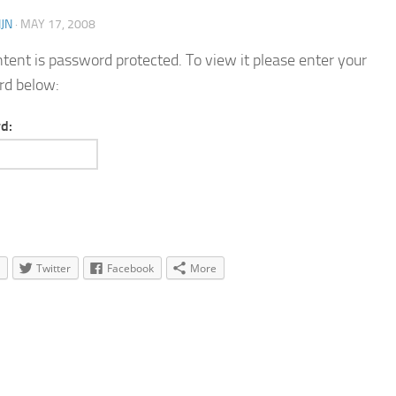
JN
·
MAY 17, 2008
ntent is password protected. To view it please enter your
rd below:
d:
Twitter
Facebook
More