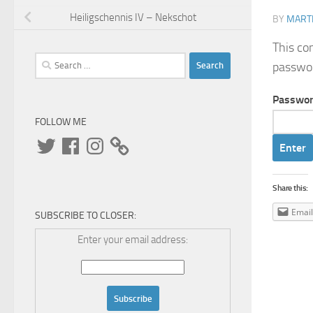
Heiligschennis IV – Nekschot
BY
MARTI
This co
Search
passwo
for:
Passwor
FOLLOW ME
Twitter
Facebook
Instagram
Share this:
Email
SUBSCRIBE TO CLOSER:
Enter your email address: