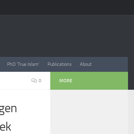
PhD 'True Islam'
Publications
About
0
MORE
agen
oek