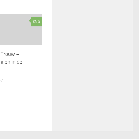
0
: Trouw –
innen in de
07