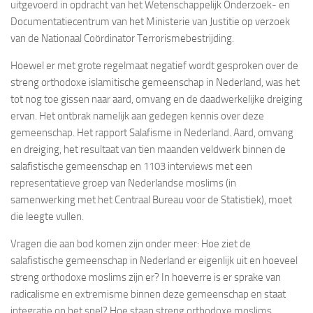
uitgevoerd in opdracht van het Wetenschappelijk Onderzoek- en
Documentatiecentrum van het Ministerie van Justitie op verzoek
van de Nationaal Coördinator Terrorismebestrijding.
Hoewel er met grote regelmaat negatief wordt gesproken over de
streng orthodoxe islamitische gemeenschap in Nederland, was het
tot nog toe gissen naar aard, omvang en de daadwerkelijke dreiging
ervan. Het ontbrak namelijk aan gedegen kennis over deze
gemeenschap. Het rapport Salafisme in Nederland. Aard, omvang
en dreiging, het resultaat van tien maanden veldwerk binnen de
salafistische gemeenschap en 1103 interviews met een
representatieve groep van Nederlandse moslims (in
samenwerking met het Centraal Bureau voor de Statistiek), moet
die leegte vullen.
Vragen die aan bod komen zijn onder meer: Hoe ziet de
salafistische gemeenschap in Nederland er eigenlijk uit en hoeveel
streng orthodoxe moslims zijn er? In hoeverre is er sprake van
radicalisme en extremisme binnen deze gemeenschap en staat
integratie op het spel? Hoe staan streng orthodoxe moslims