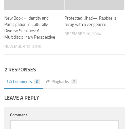
New Book – Identity and
Protected: Jihad++: Rabbae is
Participation in Culturally
terug with a vengeance
Diverse Societies: A
DECEMBER 18, 2004
Multidisciplinary Perspective
NOVEMBER 15, 2010
2 RESPONSES
Comments
0
Pingbacks
2
LEAVE A REPLY
Comment