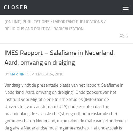
C L O S E R
Skip to content
[ONLINE] PUBLICATIONS
/
IMPORTANT PUBLICATIONS
/
RELIGIOUS AND POLITICAL RADICALIZATION
2
IMES Rapport – Salafisme in Nederland.
Aard, omvang en dreiging
BY
MARTIJN
·
SEPTEMBER 24, 2010
Vandaag vindt de presentatie plaats van het rapport ‘Salafisme in
Nederland. Aard, omvang en dreiging’. Onderzoekers van het
Instituut voor Migratie en Etnische Studies (IMES) aan de
Universiteit van Amsterdam (UvA) onderzochten daartoe
maandenlang de salafistische (streng orthodoxe islamitische)
gemeenschap in Nederland, en bekeken de mate van orthodoxie in
de gehele Nederlandse moslimgemeenschap. Het onderzoek is