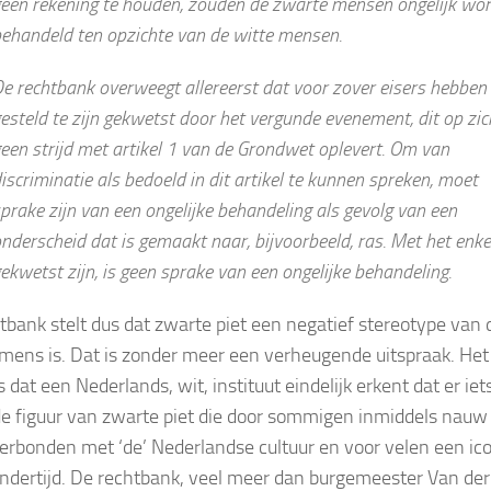
een rekening te houden, zouden de zwarte mensen ongelijk wo
ehandeld ten opzichte van de witte mensen.
e rechtbank overweegt allereerst dat voor zover eisers hebben
esteld te zijn gekwetst door het vergunde evenement, dit op zic
een strijd met artikel 1 van de Grondwet oplevert. Om van
iscriminatie als bedoeld in dit artikel te kunnen spreken, moet
prake zijn van een ongelijke behandeling als gevolg van een
nderscheid dat is gemaakt naar, bijvoorbeeld, ras. Met het enke
ekwetst zijn, is geen sprake van een ongelijke behandeling.
tbank stelt dus dat zwarte piet een negatief stereotype van 
mens is. Dat is zonder meer een verheugende uitspraak. Het 
s dat een Nederlands, wit, instituut eindelijk erkent dat er iet
de figuur van zwarte piet die door sommigen inmiddels nauw
erbonden met ‘de’ Nederlandse cultuur en voor velen een ico
kindertijd. De rechtbank, veel meer dan burgemeester Van der