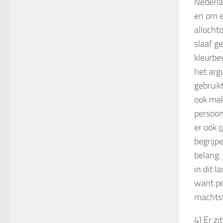
Nederla
en om e
allocht
slaaf g
kleurbe
het arg
gebruik
ook mak
persoon
er ook
o
begrijp
belang.
in dit 
want pe
machts
4) Er z