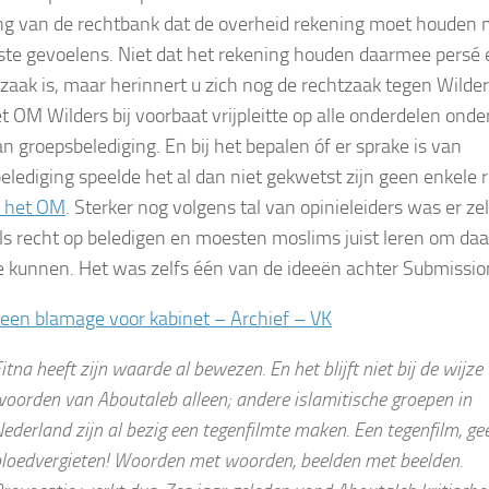
ng van de rechtbank dat de overheid rekening moet houden 
te gevoelens. Niet dat het rekening houden daarmee persé
 zaak is, maar herinnert u zich nog de rechtzaak tegen Wilde
t OM Wilders bij voorbaat vrijpleitte op alle onderdelen onde
n groepsbelediging. En bij het bepalen óf er sprake is van
elediging speelde het al dan niet gekwetst zijn geen enkele r
s het OM
. Sterker nog volgens tal van opinieleiders was er zel
als recht op beledigen en moesten moslims juist leren om daa
e kunnen. Het was zelfs één van de ideeën achter Submissio
s een blamage voor kabinet – Archief – VK
itna heeft zijn waarde al bewezen. En het blijft niet bij de wijze
oorden van Aboutaleb alleen; andere islamitische groepen in
ederland zijn al bezig een tegenfilmte maken. Een tegenfilm, ge
loedvergieten! Woorden met woorden, beelden met beelden.