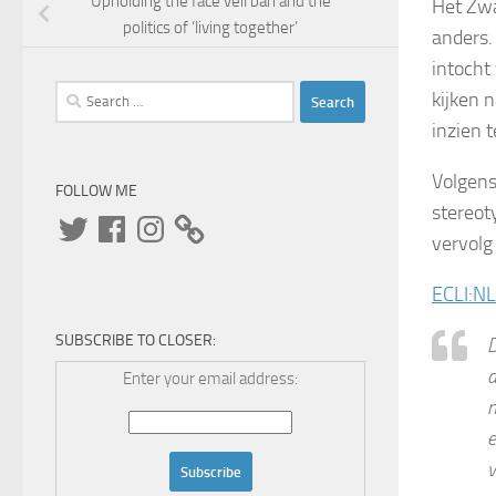
Upholding the face veil ban and the
Het Zwa
politics of ‘living together’
anders.
intocht
Search
kijken n
for:
inzien 
Volgens
FOLLOW ME
stereot
Twitter
Facebook
Instagram
vervolg
ECLI:N
SUBSCRIBE TO CLOSER:
D
d
Enter your email address:
n
e
v