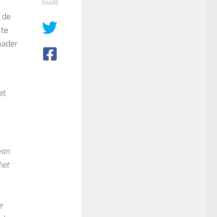
SHARE
 de
 te
nader
et
van
het
e