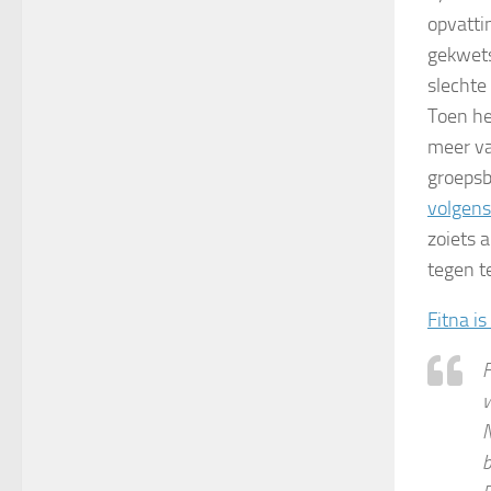
opvatti
gekwets
slechte
Toen he
meer va
groepsb
volgen
zoiets 
tegen t
Fitna i
F
w
N
b