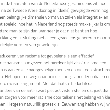
 in de haarvaten van de Nederlandse geschiedenis zit, hoe
 na de Tweede Wereldoorlog in (deels) gewijzigde vorm nog
een belangrijke dimensie vormt van zaken als integratie- en
tiebeleid, hoe het in Nederland nog steeds makkelijker is o
etero man te zijn dan wanneer je dat niet bent en hoe
ukking en uitsluiting niet alleen gevoelens genereren maar 
kelijke vormen van geweld zijn.
reduceren van racisme tot gevoelens is een effectief
echanisme aangezien het hierdoor lijkt alsof racisme een
m is van enkele overgevoelige mensen en niet een structure
m. Het opent de weg naar ridiculisering, schouder ophalen e
rd racisme argument. Met dat laatste bedoel ik dat
nders van de anti-zwart piet activisten stellen dat juist die
ten zorgen voor meer racisme door telkens het belang van kle
n. Hetgeen natuurlijk grotesk is. Eeuwenlang hebben wij w