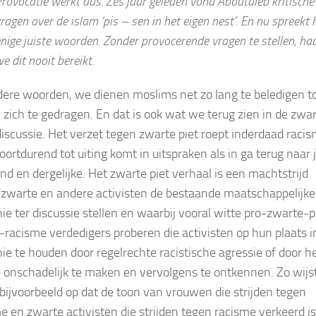
rovocatie werkt dus. Zes jaar geleden vond Aboutaleb kritische
ragen over de islam ‘pis – sen in het eigen nest’. En nu spreekt h
nige juiste woorden. Zonder provocerende vragen te stellen, h
e dit nooit bereikt.
ere woorden, we dienen moslims net zo lang te beledigen t
n zich te gedragen. En dat is ook wat we terug zien in de zwa
discussie. Het verzet tegen zwarte piet roept inderdaad raci
oortdurend tot uiting komt in uitspraken als in ga terug naar 
and en dergelijke. Het zwarte piet verhaal is een machtstrijd
 zwarte en andere activisten de bestaande maatschappelijke
hie ter discussie stellen en waarbij vooral witte pro-zwarte-p
-racisme verdedigers proberen die activisten op hun plaats i
hie te houden door regelrechte racistische agressie of door h
 onschadelijk te maken en vervolgens te ontkennen. Zo wijs
bijvoorbeeld op dat de toon van vrouwen die strijden tegen
e en zwarte activisten die strijden tegen racisme verkeerd is