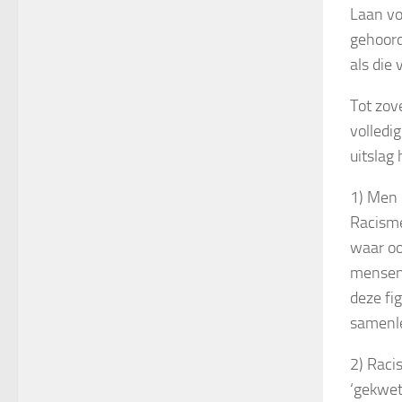
Laan vo
gehoord
als die
Tot zov
volledig
uitslag 
1) Men 
Racisme
waar oo
mensen,
deze fi
samenle
2) Raci
‘gekwet