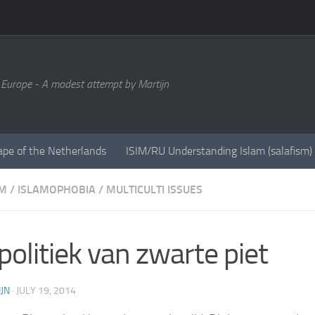
 Europe - A modest attempt by Martijn
ape of the Netherlands
ISIM/RU Understanding Islam (salafism)
SM
/
ISLAMOPHOBIA
/
MULTICULTI ISSUES
politiek van zwarte piet
JN
·
JULY 19, 2014