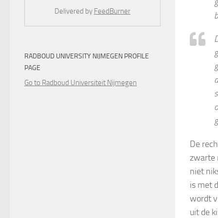
g
Delivered by
FeedBurner
b
D
g
RADBOUD UNIVERSITY NIJMEGEN PROFILE
g
PAGE
d
Go to Radboud Universiteit Nijmegen
s
o
g
De rech
zwarte 
niet nik
is met 
wordt v
uit de 