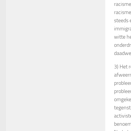
racisme
racisme
steeds 
immigra
witte h
onderdr
daadwer
3) Het 
afweerm
problee
problee
omgekee
tegensta
activis
benoeme