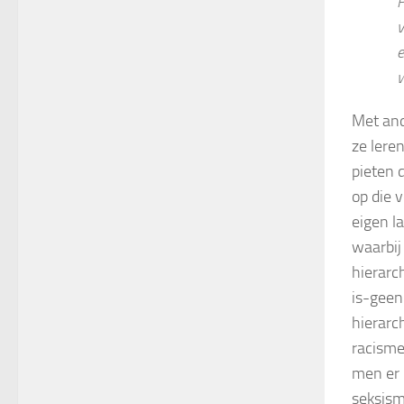
P
v
e
w
Met and
ze lere
pieten 
op die v
eigen l
waarbij
hierarc
is-geen
hierarc
racisme
men er 
seksism