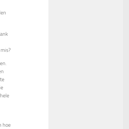
len
bank
k mis?
en.
en
tte
ie
 hele
n hoe