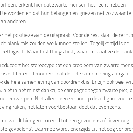
orheen, erkent hier dat zwarte mensen het recht hebben
 te worden en dat hun belangen en grieven net zo zwaar tel
 van anderen.
er het positieve aan de uitspraak. Voor de rest slaat de recht
 de plank mis zouden we kunnen stellen. Tegelijkertijd is de
heel logisch. Maar first things first, waarom slaat ze de plan
reduceert het stereotype tot een probleem van zwarte mens
 is echter een fenomeen dat de hele samenleving aangaat 
k de hele samenleving van doordrenkt is. Er zijn ook veel wi
 niet in het minst dankzij de campagne tegen zwarte piet, d
guur verwerpen. Niet alleen een verbod op deze figuur zou de
ving raken; het laten voortbestaan doet dat eveneens.
sme wordt hier gereduceerd tot een gevoelens of liever nog
ste gevoelens’. Daarmee wordt enerzijds uit het oog verlore