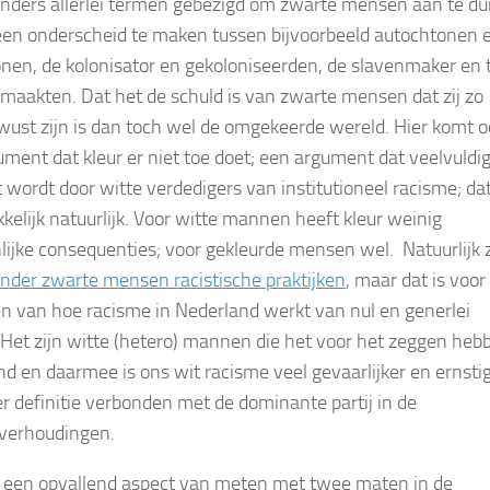
nders allerlei termen gebezigd om zwarte mensen aan te du
en onderscheid te maken tussen bijvoorbeeld autochtonen 
onen, de kolonisator en gekoloniseerden, de slavenmaker en 
emaakten. Dat het de schuld is van zwarte mensen dat zij zo
wust zijn is dan toch wel de omgekeerde wereld. Hier komt o
ument dat kleur er niet toe doet; een argument dat veelvuldi
t wordt door witte verdedigers van institutioneel racisme; dat
kelijk natuurlijk. Voor witte mannen heeft kleur weinig
lijke consequenties; voor gekleurde mensen wel. Natuurlijk z
nder zwarte mensen racistische praktijken
, maar dat is voor
en van hoe racisme in Nederland werkt van nul en generlei
 Het zijn witte (hetero) mannen die het voor het zeggen heb
land en daarmee is ons wit racisme veel gevaarlijker en ernsti
r definitie verbonden met de dominante partij in de
verhoudingen.
it een opvallend aspect van meten met twee maten in de