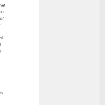
met
 een
rs?
r
ol
f
r
n
en