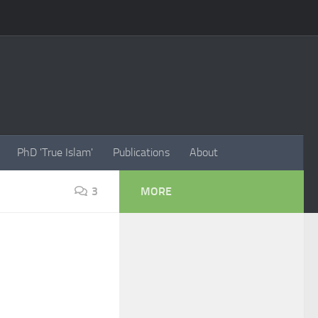
PhD 'True Islam'
Publications
About
3
MORE