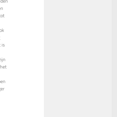
iden
en
tot
ok
g
 is
ijn
 het
ben
ger