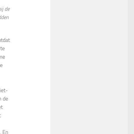
ij de
adden
otdat
rte
sme
je
iet-
n de
et
t
. En