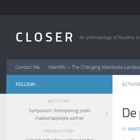
Skip to content
C L O S E R
An anthropology of Muslims in
Contact Me
IslamRU – The Changing Islamicate Landsc
FOLLOW:
ACTIVI
NEXT STORY
De 
Symposium: Antropoloog zoekt
maatschappelijke partner
BY
MARTI
PREVIOUS STORY