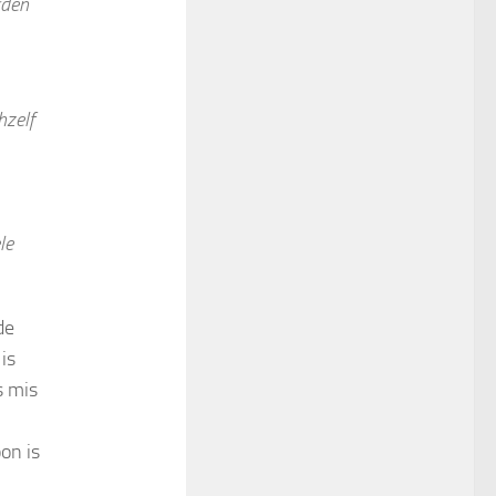
rden
hzelf
le
de
is
s mis
on is