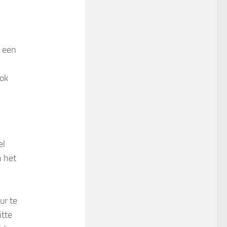
m een
ook
el
n het
ur te
itte