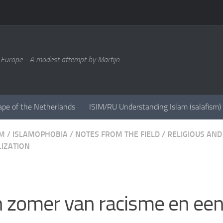
 Europe - A modest attempt by Martijn
ape of the Netherlands
ISIM/RU Understanding Islam (salafism)
SM
/
ISLAMOPHOBIA
/
NOTES FROM THE FIELD
/
RELIGIOUS AND
LIZATION
 zomer van racisme en ee