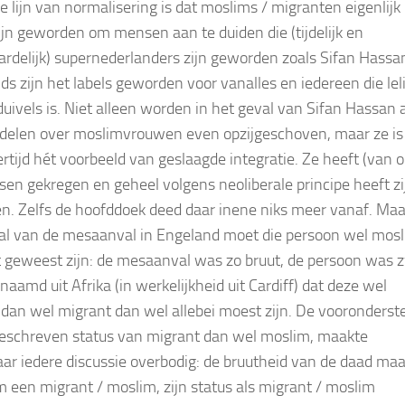
e lijn van normalisering is dat moslims / migranten eigenlijk
zijn geworden om mensen aan te duiden die (tijdelijk en
rdelijk) supernederlanders zijn geworden zoals Sifan Hassa
ds zijn het labels geworden voor vanalles en iedereen die leli
duivels is. Niet alleen worden in het geval van Sifan Hassan a
delen over moslimvrouwen even opzijgeschoven, maar ze is
ertijd hét voorbeeld van geslaagde integratie. Ze heeft (van o
nsen gekregen en geheel volgens neoliberale principe heeft zij
n. Zelfs de hoofddoek deed daar inene niks meer vanaf. Maa
al van de mesaanval in Engeland moet die persoon wel mosl
 geweest zijn: de mesaanval was zo bruut, de persoon was 
naamd uit Afrika (in werkelijkheid uit Cardiff) dat deze wel
dan wel migrant dan wel allebei moest zijn. De vooronderst
eschreven status van migrant dan wel moslim, maakte
aar iedere discussie overbodig: de bruutheid van de daad ma
 een migrant / moslim, zijn status als migrant / moslim