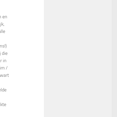
n en
jk,
lle
ns!)
 die
r in
im /
zwart
elde
akte