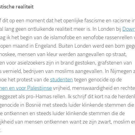
tische realiteit
ijf dit op een moment dat het openlijke fascisme en racisme i
l lang geen ontluikende realiteit meer is. In Londen bij
Down
ag ik het begin van de islamofobe en xenofobe rassenrellen
lopen maand in Engeland. Buiten Londen werd een bom geg
moskee, mensen van kleur werden aangevallen op straat,
n voor asielzoekers zijn in brand gestoken, grafstenen van
 vernield, bedrijven van moslims aangevallen. In Nijmegen z
hoe het protest van de
studenten
tegen genocide op de
jnen en voor Palestijnse
vrijheid, menswaardigheid en rechte
ggezet als pro-Hamas rellen. Ik schrijf dit kort na de herden
genocide in Bosnië met steeds luider klinkende stemmen die 
e ontkennen en steeds luider klinkende stemmen die de
jkheid van mensen ontkennen want ze zijn zwart, moslim e
.