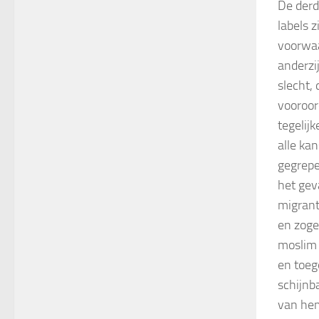
De derd
labels 
voorwaa
anderzij
slecht, 
vooroor
tegelijk
alle ka
gegrepe
het gev
migrant
en zoge
moslim 
en toeg
schijnb
van hem