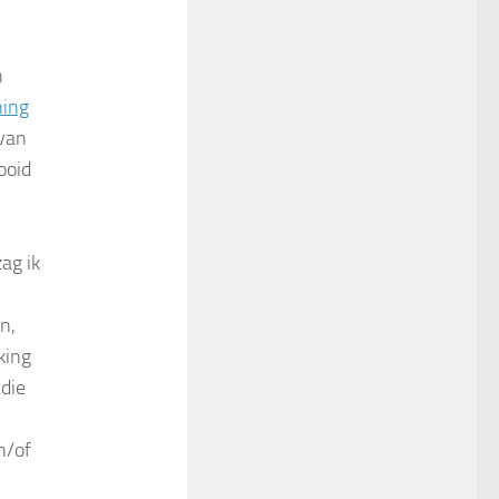
n
ing
 van
ooid
ag ik
n,
king
die
n/of