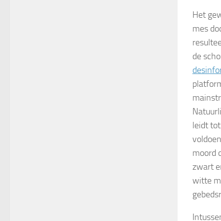
Het gew
mes doo
resulte
de sch
desinfo
platfor
mainstr
Natuurli
leidt t
voldoen
moord 
zwart e
witte m
gebedsr
Intusse