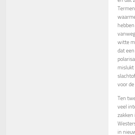
en dat 
Termen 
waarmee
hebben 
vanwege
witte m
dat een
polaris
mislukt
slachto
voor de
Ten twe
veel in
zakken 
Westers
in nieu