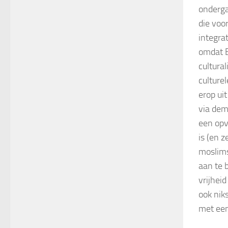
onderga
die voo
integra
omdat E
cultura
culturel
erop uit
via dem
een opv
is (en 
moslims
aan te 
vrijhei
ook nik
met een