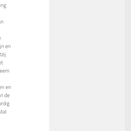
ing
an
e
ijn en
zij
et
bleem
en en
an de
ordig
tal