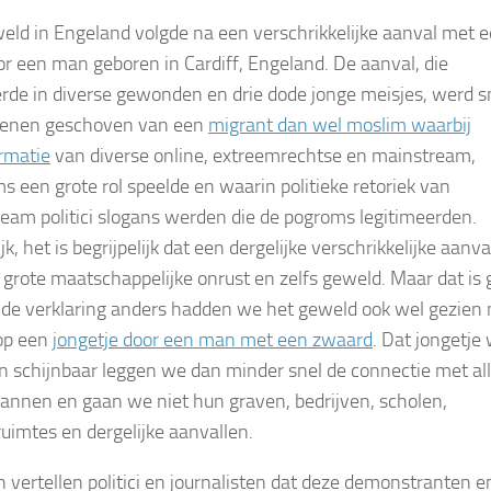
eld in Engeland volgde na een verschrikkelijke aanval met 
r een man geboren in Cardiff, Engeland. De aanval, die
erde in diverse gewonden en drie dode jonge meisjes, werd sn
oenen geschoven van een
migrant dan wel moslim waarbij
rmatie
van diverse online, extreemrechtse en mainstream,
ms een grote rol speelde en waarin politieke retoriek van
eam politici slogans werden die de pogroms legitimeerden.
jk, het is begrijpelijk dat een dergelijke verschrikkelijke aanva
ot grote maatschappelijke onrust en zelfs geweld. Maar dat is
de verklaring anders hadden we het geweld ook wel gezien 
op een
jongetje door een man met een zwaard
. Dat jongetje
n schijnbaar leggen we dan minder snel de connectie met al
annen en gaan we niet hun graven, bedrijven, scholen,
uimtes en dergelijke aanvallen.
n vertellen politici en journalisten dat deze demonstranten e