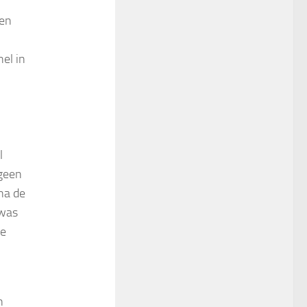
een
el in
l
 geen
na de
 was
le
n