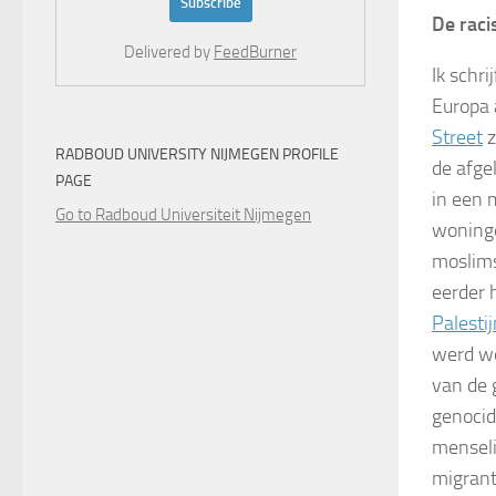
De racis
Delivered by
FeedBurner
Ik schr
Europa a
Street
z
RADBOUD UNIVERSITY NIJMEGEN PROFILE
de afge
PAGE
in een 
Go to Radboud Universiteit Nijmegen
woninge
moslims
eerder 
Palesti
werd we
van de 
genocid
menseli
migrant