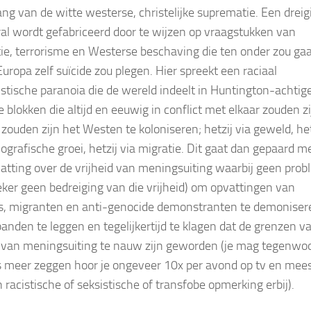
ng van de witte westerse, christelijke suprematie. Een dreig
ral wordt gefabriceerd door te wijzen op vraagstukken van
tie, terrorisme en Westerse beschaving die ten onder zou ga
uropa zelf suïcide zou plegen. Hier spreekt een raciaal
listische paranoia die de wereld indeelt in Huntington-achtig
e blokken die altijd en eeuwig in conflict met elkaar zouden z
 zouden zijn het Westen te koloniseren; hetzij via geweld, het
ografische groei, hetzij via migratie. Dit gaat dan gepaard m
atting over de vrijheid van meningsuiting waarbij geen pro
zeker geen bedreiging van die vrijheid) om opvattingen van
, migranten en anti-genocide demonstranten te demoniser
banden te leggen en tegelijkertijd te klagen dat de grenzen v
d van meningsuiting te nauw zijn geworden (je mag tegenwo
s meer zeggen hoor je ongeveer 10x per avond op tv en mees
 racistische of seksistische of transfobe opmerking erbij).