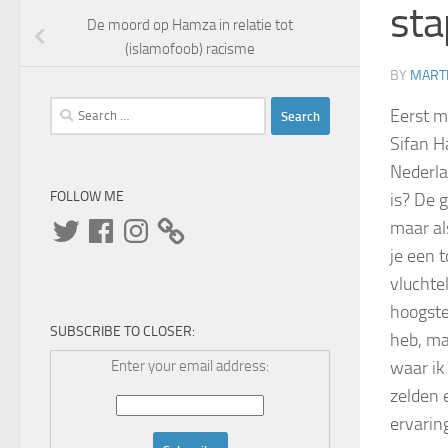
sta
De moord op Hamza in relatie tot
(islamofoob) racisme
BY
MARTI
Search
Eerst m
for:
Sifan H
Nederlan
FOLLOW ME
is? De 
Twitter
Facebook
Instagram
maar al
je een t
vluchte
hoogste 
SUBSCRIBE TO CLOSER:
heb, ma
Enter your email address:
waar ik
zelden 
ervarin