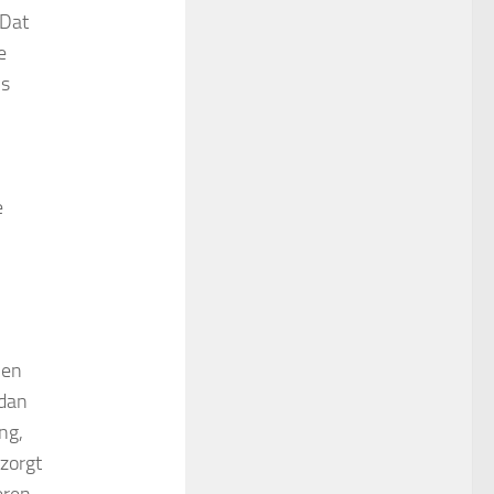
 Dat
e
is
e
 en
 dan
ng,
zorgt