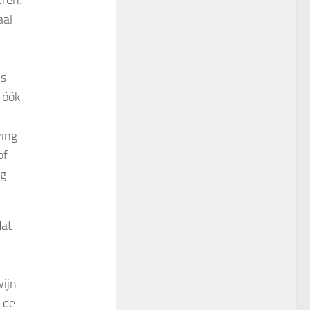
eren.
aal
ls
 óók
ving
of
ng
dat
wijn
 de