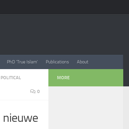
PhD 'True Islam'
Publications
About
 POLITICAL
MORE
0
n nieuwe