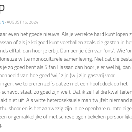
p
JN
·
AUGUST 15, 2024
aar even het goede nieuws. Als je verrekte hard kunt lopen z
assan of als je keigoed kunt voetballen zoals die gasten in he
ds elftal, dan hoor je erbij. Dan ben je één van ‘ons’. Wie ‘o
glorieuze witte monoculturele samenleving. Niet dat die besta
s je zo goed bent als Sifan Hassan dan hoor je er wel bij; dan
oonbeeld van hoe goed ‘wij’ zijn (wij zijn gastvrij voor
lingen, we tolereren zelfs dat ze met een hoofddoek op het
schavot staat, zo goed zijn we.). Dat ik zelf al die kwaliteiten
akt niet uit. Als witte heteroseksuele man twijfelt niemand 
 thuishoor en is het aanwezig zijn in de openbare ruimte eigen
een ongemakkelijke of met scheve ogen bekeken persoonlijk
g.