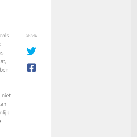
oals
SHARE
t
ns’
at,
 ben
 niet
aan
lijk
e