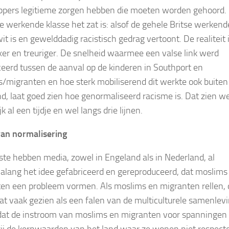
ppers legitieme zorgen hebben die moeten worden gehoord.
se werkende klasse het zat is: alsof de gehele Britse werkend
it is en gewelddadig racistisch gedrag vertoont. De realiteit 
er en treuriger. De snelheid waarmee een valse link werd
ceerd tussen de aanval op de kinderen in Southport en
/migranten en hoe sterk mobiliserend dit werkte ook buiten
d, laat goed zien hoe genormaliseerd racisme is. Dat zien w
jk al een tijdje en wel langs drie lijnen.
van normalisering
ste hebben media, zowel in Engeland als in Nederland, al
alang het idee gefabriceerd en gereproduceerd, dat moslims
en een probleem vormen. Als moslims en migranten rellen,
at vaak gezien als een falen van de multiculturele samenlevi
dat de instroom van moslims en migranten voor spanningen 