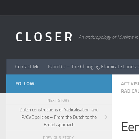
Skip to content
C L O S E R
An anthropology of Muslims in
Contact Me
IslamRU – The Changing Islamicate Landsc
FOLLOW:
ACTIVI
RADICA
NEXT STORY
Dutch constructions of ‘radicalisation’ and
P/CVE policies – From the Dutch to the
Een
Broad Approach
PREVIOUS STORY