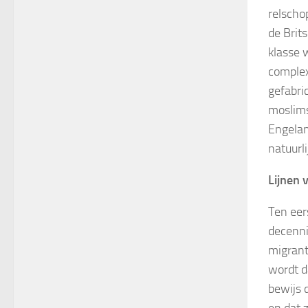
relscho
de Brit
klasse w
complex
gefabri
moslims
Engelan
natuurli
Lijnen 
Ten eer
decenni
migrant
wordt d
bewijs 