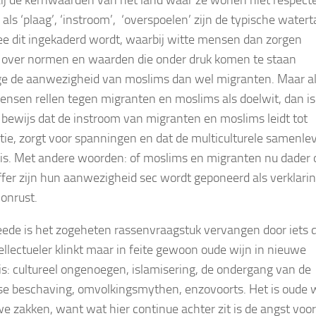
zij de kernwaarden van het land waar ze wonen niet respect
als ‘plaag’, ‘instroom’, ‘overspoelen’ zijn de typische watert
 dit ingekaderd wordt, waarbij witte mensen dan zorgen
over normen en waarden die onder druk komen te staan
 de aanwezigheid van moslims dan wel migranten. Maar a
ensen rellen tegen migranten en moslims als doelwit, dan is
 bewijs dat de instroom van migranten en moslims leidt tot
atie, zorgt voor spanningen en dat de multiculturele samenle
 is. Met andere woorden: of moslims en migranten nu dader 
ffer zijn hun aanwezigheid sec wordt geponeerd als verklari
 onrust.
ede is het zogeheten rassenvraagstuk vervangen door iets 
tellectueler klinkt maar in feite gewoon oude wijn in nieuwe
is: cultureel ongenoegen, islamisering, de ondergang van de
e beschaving, omvolkingsmythen, enzovoorts. Het is oude 
we zakken, want wat hier continue achter zit is de angst voor