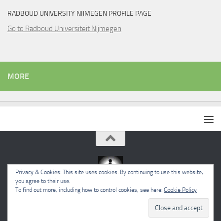
RADBOUD UNIVERSITY NIJMEGEN PROFILE PAGE
Go to Radboud Universiteit Nijmegen
MORE
Privacy & Cookies: This site uses cookies. By continuing to use this website,
you agree to their use.
To find out more, including how to control cookies, see here:
Cookie Policy
Powered by
- Designed with the
Hueman theme