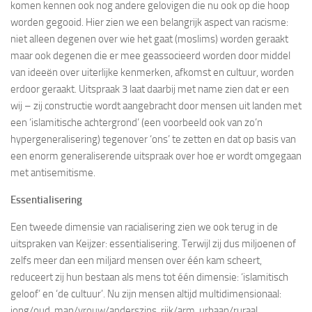
komen kennen ook nog andere gelovigen die nu ook op die hoop
worden gegooid. Hier zien we een belangrijk aspect van racisme:
niet alleen degenen over wie het gaat (moslims) worden geraakt
maar ook degenen die er mee geassocieerd worden door middel
van ideeën over uiterlijke kenmerken, afkomst en cultuur, worden
erdoor geraakt. Uitspraak 3 laat daarbij met name zien dat er een
wij – zij constructie wordt aangebracht door mensen uit landen met
een ‘islamitische achtergrond’ (een voorbeeld ook van zo’n
hypergeneralisering) tegenover ‘ons’ te zetten en dat op basis van
een enorm generaliserende uitspraak over hoe er wordt omgegaan
met antisemitisme.
Essentialisering
Een tweede dimensie van racialisering zien we ook terug in de
uitspraken van Keijzer: essentialisering. Terwijl zij dus miljoenen of
zelfs meer dan een miljard mensen over één kam scheert,
reduceert zij hun bestaan als mens tot één dimensie: ‘islamitisch
geloof’ en ‘de cultuur’. Nu zijn mensen altijd multidimensionaal:
jong/oud, man/vrouw/anderszins, rijk/arm, urbaan/ruraal,