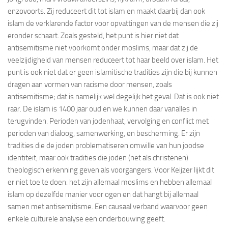
enzovoorts. Zij reduceert dit tot islam en maakt daarbij dan ook
islam de verklarende factor voor opvattingen van de mensen die zij
eronder schaart. Zoals gesteld, het punt is hier niet dat
antisemitisme niet voorkomt onder moslims, maar dat zij de
veelzijdigheid van mensen reduceert tot haar beeld over islam. Het
punt is ook niet dat er geen islamitische tradities zijn die bij kunnen
dragen aan vormen van racisme door mensen, zoals
antisemitisme; dat is namelijk wel degelijk het geval. Dat is ook niet
raar. De islam is 1400 jaar oud en we kunnen daar vanalles in
terugvinden. Perioden van jodenhaat, vervolging en conflict met
perioden van dialoog, samenwerking, en bescherming. Er zijn
tradities die de joden problematiseren omwille van hun joodse
identiteit, maar ook tradities die joden (net als christenen)
theologisch erkenning geven als voorgangers. Voor Keijzer lijkt dit
er niet toe te doen: het zijn allemaal moslims en hebben allemaal
islam op dezelfde manier voor ogen en dat hangt bij allemaal
samen met antisemitisme. Een causaal verband waarvoor geen
enkele culturele analyse een onderbouwing geeft.