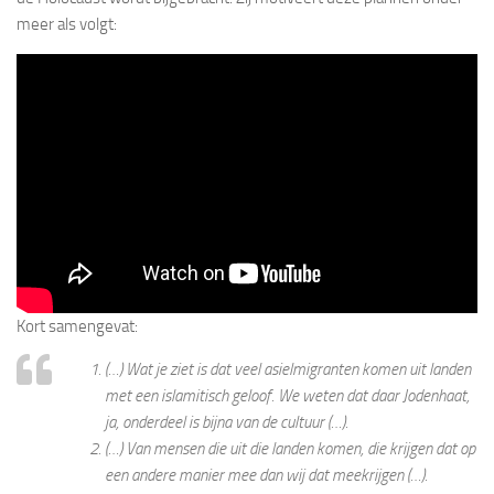
meer als volgt:
Kort samengevat:
(…) Wat je ziet is dat veel asielmigranten komen uit landen
met een islamitisch geloof. We weten dat daar Jodenhaat,
ja, onderdeel is bijna van de cultuur (…).
(…) Van mensen die uit die landen komen, die krijgen dat op
een andere manier mee dan wij dat meekrijgen (…).