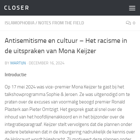
C L O S E R
Skip to content
ISLAMOPHOBIA
/
NOTES FROM THE FIELD
0
Antisemitisme en cultuur – Het racisme in
de uitspraken van Mona Keijzer
BY
MARTIJN
·
DECEMBER 16, 2024
Introductie
Op 17 mei 2024 was vice-premier Mona Keijzer te gast bij het
talkshowprogramma Sophie & Jeroen. Ze was uitgenodigd om te
praten over de excuses van voormalig beoogd premier Ronald
Plasterk aan Pieter Omtzigt. Het gesprek gaat al snel over de
inhoud van het hoofdlijnenakkoord en in het bijzonder over de
integratieparagraaf. Keijzer stelt vervolgens dat die plannen onder
andere betekenen dat in de inburgering nadrukkelijk de kennis over
de Holocaust wordt bijgebracht. Zij motiveert deze plannen onder