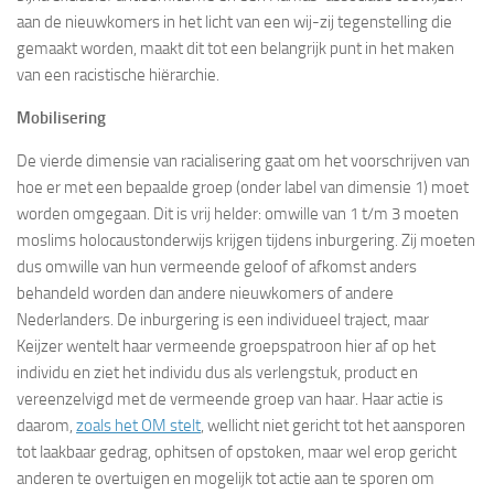
aan de nieuwkomers in het licht van een wij-zij tegenstelling die
gemaakt worden, maakt dit tot een belangrijk punt in het maken
van een racistische hiërarchie.
Mobilisering
De vierde dimensie van racialisering gaat om het voorschrijven van
hoe er met een bepaalde groep (onder label van dimensie 1) moet
worden omgegaan. Dit is vrij helder: omwille van 1 t/m 3 moeten
moslims holocaustonderwijs krijgen tijdens inburgering. Zij moeten
dus omwille van hun vermeende geloof of afkomst anders
behandeld worden dan andere nieuwkomers of andere
Nederlanders. De inburgering is een individueel traject, maar
Keijzer wentelt haar vermeende groepspatroon hier af op het
individu en ziet het individu dus als verlengstuk, product en
vereenzelvigd met de vermeende groep van haar. Haar actie is
daarom,
zoals het OM stelt
, wellicht niet gericht tot het aansporen
tot laakbaar gedrag, ophitsen of opstoken, maar wel erop gericht
anderen te overtuigen en mogelijk tot actie aan te sporen om