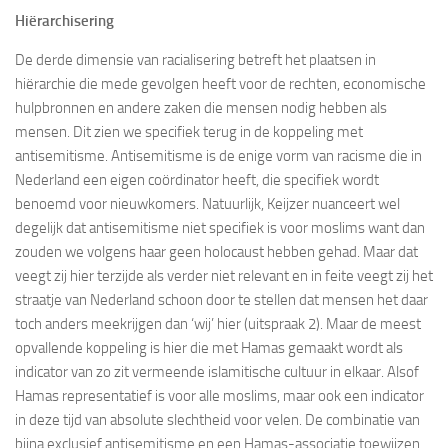
Hiërarchisering
De derde dimensie van racialisering betreft het plaatsen in
hiërarchie die mede gevolgen heeft voor de rechten, economische
hulpbronnen en andere zaken die mensen nodig hebben als
mensen. Dit zien we specifiek terug in de koppeling met
antisemitisme. Antisemitisme is de enige vorm van racisme die in
Nederland een eigen coördinator heeft, die specifiek wordt
benoemd voor nieuwkomers. Natuurlijk, Keijzer nuanceert wel
degelijk dat antisemitisme niet specifiek is voor moslims want dan
zouden we volgens haar geen holocaust hebben gehad. Maar dat
veegt zij hier terzijde als verder niet relevant en in feite veegt zij het
straatje van Nederland schoon door te stellen dat mensen het daar
toch anders meekrijgen dan ‘wij’ hier (uitspraak 2). Maar de meest
opvallende koppeling is hier die met Hamas gemaakt wordt als
indicator van zo zit vermeende islamitische cultuur in elkaar. Alsof
Hamas representatief is voor alle moslims, maar ook een indicator
in deze tijd van absolute slechtheid voor velen. De combinatie van
bijna exclusief antisemitisme en een Hamas-associatie toewijzen