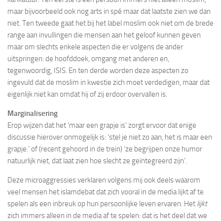
maar bijvoorbeeld ook nog arts in spé maar dat laatste zien we dan
niet. Ten tweede gaat het bij het label moslim ook niet om de brede
range aan invullingen die mensen aan het geloof kunnen geven
maar om slechts enkele aspecten die er volgens de ander
uitspringen: de hoofddoek, omgang met anderen en,
tegenwoordig, ISIS. En ten derde worden deze aspecten zo
ingevuld dat de moslim in kwestie zich moet verdedigen, maar dat
eigenlijk niet kan omdat hij of zij erdoor overvallen is.
Marginalisering
Erop wijzen dat het ‘maar een grapje is’ zorgt ervoor dat enige
discussie hierover onmogelijk is: ‘stel je niet zo aan, het is maar een
grapje.’ of (recent gehoord in de trein) ‘ze begrijpen onze humor
natuurlijk niet, dat laat zien hoe slecht ze geïntegreerd zijn’.
Deze microaggressies verklaren volgens mij ook deels waarom
veel mensen het islamdebat dat zich vooral in de media lijkt af te
spelen als een inbreuk op hun persoonlijke leven ervaren. Het
lijkt
zich immers alleen in de media af te spelen: dat is het deel dat we