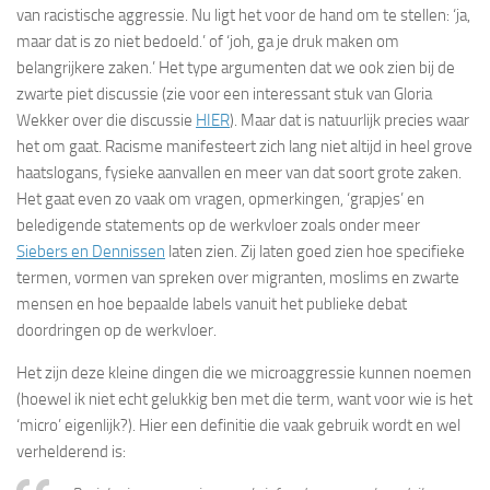
van racistische aggressie. Nu ligt het voor de hand om te stellen: ‘ja,
maar dat is zo niet bedoeld.’ of ‘joh, ga je druk maken om
belangrijkere zaken.’ Het type argumenten dat we ook zien bij de
zwarte piet discussie (zie voor een interessant stuk van Gloria
Wekker over die discussie
HIER
). Maar dat is natuurlijk precies waar
het om gaat. Racisme manifesteert zich lang niet altijd in heel grove
haatslogans, fysieke aanvallen en meer van dat soort grote zaken.
Het gaat even zo vaak om vragen, opmerkingen, ‘grapjes’ en
beledigende statements op de werkvloer zoals onder meer
Siebers en Dennissen
laten zien. Zij laten goed zien hoe specifieke
termen, vormen van spreken over migranten, moslims en zwarte
mensen en hoe bepaalde labels vanuit het publieke debat
doordringen op de werkvloer.
Het zijn deze kleine dingen die we microaggressie kunnen noemen
(hoewel ik niet echt gelukkig ben met die term, want voor wie is het
‘micro’ eigenlijk?). Hier een definitie die vaak gebruik wordt en wel
verhelderend is: