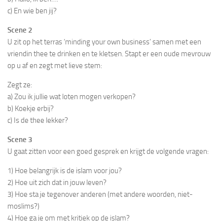
c) En wie ben jij?
Scene 2
U zit op het terras ‘minding your own business’ samen met een
vriendin thee te drinken en te kletsen. Stapt er een oude mevrouw
op u af en zegt met lieve stem:
Zegt ze:
a) Zou ik jullie wat loten mogen verkopen?
b) Koekje erbij?
c) Is de thee lekker?
Scene 3
U gaat zitten voor een goed gesprek en krijgt de volgende vragen:
1) Hoe belangrijk is de islam voor jou?
2) Hoe uit zich dat in jouw leven?
3) Hoe sta je tegenover anderen (met andere woorden, niet-
moslims?)
4) Hoe ga je om met kritiek op de islam?