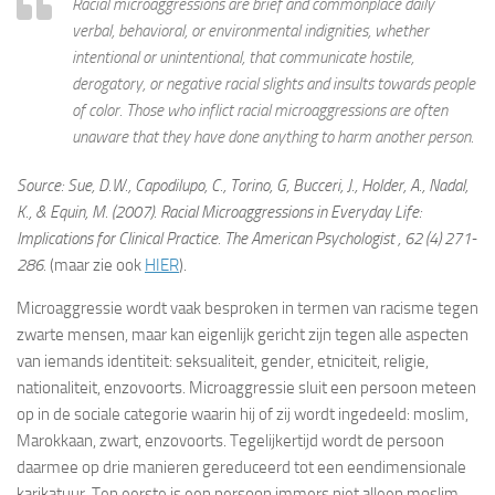
Racial microaggressions are brief and commonplace daily
verbal, behavioral, or environmental indignities, whether
intentional or unintentional, that communicate hostile,
derogatory, or negative racial slights and insults towards people
of color. Those who inflict racial microaggressions are often
unaware that they have done anything to harm another person.
Source: Sue, D.W., Capodilupo, C., Torino, G, Bucceri, J., Holder, A., Nadal,
K., & Equin, M. (2007). Racial Microaggressions in Everyday Life:
Implications for Clinical Practice.
The American Psychologist
, 62 (4) 271-
286.
(maar zie ook
HIER
).
Microaggressie wordt vaak besproken in termen van racisme tegen
zwarte mensen, maar kan eigenlijk gericht zijn tegen alle aspecten
van iemands identiteit: seksualiteit, gender, etniciteit, religie,
nationaliteit, enzovoorts. Microaggressie sluit een persoon meteen
op in de sociale categorie waarin hij of zij wordt ingedeeld: moslim,
Marokkaan, zwart, enzovoorts. Tegelijkertijd wordt de persoon
daarmee op drie manieren gereduceerd tot een eendimensionale
karikatuur. Ten eerste is een persoon immers niet alleen moslim,