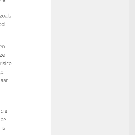
zoals
ool
len
 ze
risico
ge.
maar
 die
nde.
 is