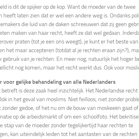
ld is dit de spijker op de kop. Want de moeder van de twee
n heeft laten zien dat er wel een andere weg is. Ondanks poli
iemakers die luid van de daken schreeuwen dat zij geen gebr
ten maken van haar recht, heeft ze dat wel gedaan. Inderd
erover praten (tot je een ons weegt), je kunt er het beste van
n het maar accepteren (totdat al je rechten eraan zijn?), ma
k gebruik van je rechten. En meer nog, natuurlijk het hoger b
llicht nog komen, maar het recht werkt dus. Ook voor mosl
er voor gelijke behandeling van alle Nederlanders
 betreft is deze zaak heel inzichtelijk. Het Nederlandse recht
Ook in het geval van moslims. Niet feilloos, niet zonder prob
t zonder gedoe, of het nu om de bouw van moskeeën gaat o
inatie op de arbeidsmarkt of om een schoolfoto. Het bekritis
e stap van de moeder zonder tegelijkertijd haar rechten te
gen, kan uiteindelijk leiden tot het aantasten van de rechten