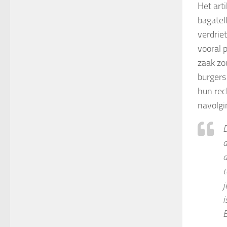
Het art
bagatell
verdriet
vooral 
zaak zo
burgers
hun rec
navolgi
D
d
a
t
j
i
E