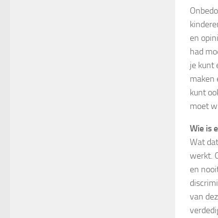
Onbedoe
kindere
en opin
had moe
je kunt 
maken e
kunt oo
moet we
Wie is 
Wat dat
werkt. 
en nooi
discrim
van dez
verdedi