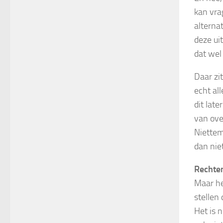
kan vra
alterna
deze uit
dat wel
Daar zi
echt al
dit lat
van over
Niettem
dan nie
Rechte
Maar he
stellen 
Het is 