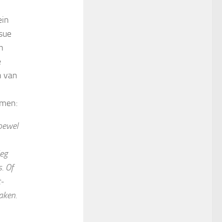
ein
ssue
n
e
n van
omen:
oewel
leg
. Of
-
aken.