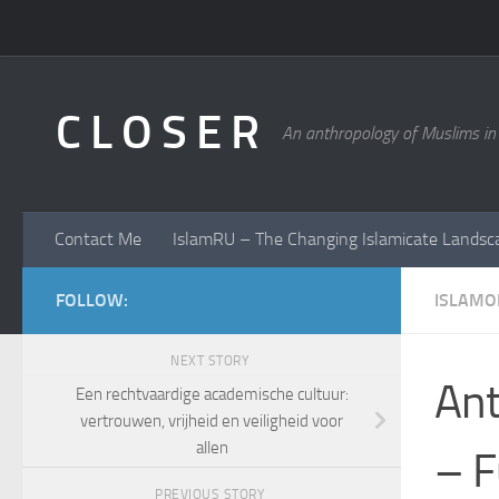
Skip to content
C L O S E R
An anthropology of Muslims in
Contact Me
IslamRU – The Changing Islamicate Landsc
FOLLOW:
ISLAMO
NEXT STORY
Ant
Een rechtvaardige academische cultuur:
vertrouwen, vrijheid en veiligheid voor
allen
– F
PREVIOUS STORY