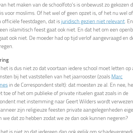
an het maken van de schoolfoto’s is onbewust zo gekozen da
is voor moslims. Of het wel of geen opzet is, of het nu wel of
 officiële feestdagen, dat is
juridisch gezien niet relevant
. En
een islamitisch feest gaat ook niet. En dat het om een open
gaat ook niet. De moeder had op tijd verlof aangevraagd en 
regen.
ring
het is dus niet zo dat voortaan iedere school moet letten op 
nsten bij het vaststellen van het jaarrooster (zoals
Marc
nes
in de Correspondent stelt): dat moesten ze al. En nee, he
t toe of het om publieke of private rituelen gaat zoals in de
ondent met instemming naar Geert Wilders wordt verwezen
anneer zijn religieuze feesten private aangelegenheden eigen
en we dat zo hebben zodat we ze dan ook kunnen negeren?
 het is niet zo dat iedereen dan ook gelijk om schadevergoed