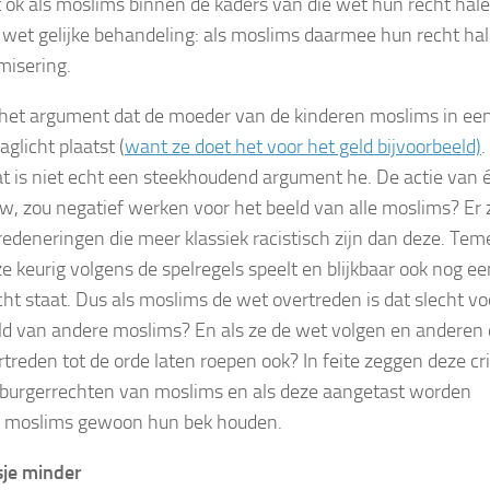
t ok als moslims binnen de kaders van die wet hun recht hale
 wet gelijke behandeling: als moslims daarmee hun recht hal
misering.
het argument dat de moeder van de kinderen moslims in ee
aglicht plaatst (
want ze doet het voor het geld bijvoorbeeld)
.
t is niet echt een steekhoudend argument he. De actie van 
, zou negatief werken voor het beeld van alle moslims? Er z
redeneringen die meer klassiek racistisch zijn dan deze. Tem
e keurig volgens de spelregels speelt en blijkbaar ook nog ee
cht staat. Dus als moslims de wet overtreden is dat slecht vo
ld van andere moslims? En als ze de wet volgen en anderen 
treden tot de orde laten roepen ook? In feite zeggen deze crit
 burgerrechten van moslims en als deze aangetast worden
 moslims gewoon hun bek houden.
sje minder