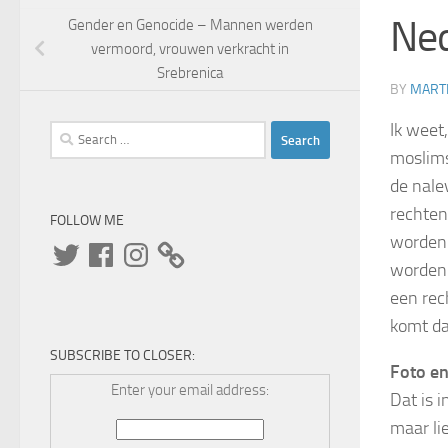
Ned
Gender en Genocide – Mannen werden
vermoord, vrouwen verkracht in
Srebrenica
BY
MARTI
Ik weet
Search
moslims
for:
de nale
rechten
FOLLOW ME
worden!
Twitter
Facebook
Instagram
worden.
een rec
komt da
SUBSCRIBE TO CLOSER:
Foto en
Enter your email address:
Dat is 
maar li