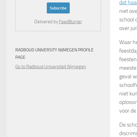
dat haa
niet ov
school 
Delivered by
FeedBurner
over jur
Waar he
RADBOUD UNIVERSITY NIJMEGEN PROFILE
feestda
PAGE
feesten
Go to Radboud Universiteit Nijmegen
meeste 
geval w
schoolf
niet ku
oplossi
voor de 
De scho
discrim