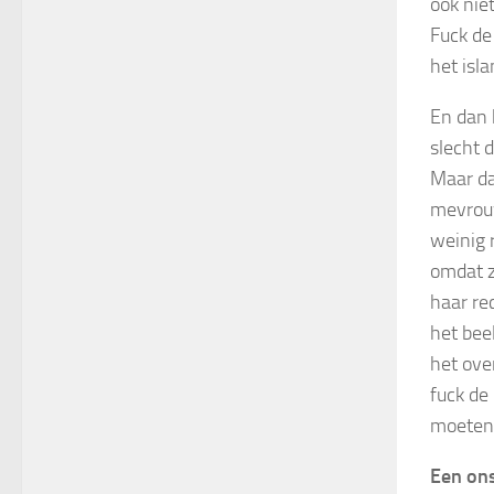
ook nie
Fuck de
het isla
En dan 
slecht d
Maar da
mevrouw
weinig 
omdat z
haar re
het bee
het over
fuck de
moeten
Een on