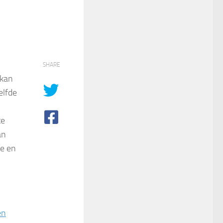
SHARE
 kan
elfde
te
an
ie en
en