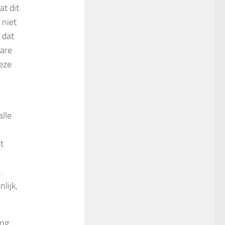
t dit
 niet
 dat
bare
deze
alle
t
.
lijk,
ing