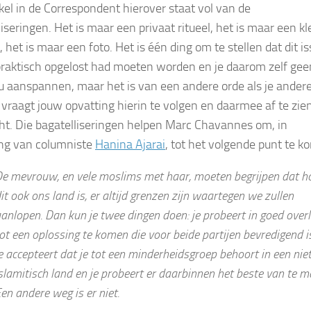
ikel in de Correspondent hierover staat vol van de
iseringen. Het is maar een privaat ritueel, het is maar een kl
, het is maar een foto. Het is één ding om te stellen dat dit i
praktisch opgelost had moeten worden en je daarom zelf gee
u aanspannen, maar het is van een andere orde als je ander
 vraagt jouw opvatting hierin te volgen en daarmee af te zie
ht. Die bagatelliseringen helpen Marc Chavannes om, in
ng van columniste
Hanina Ajarai
, tot het volgende punt te k
e mevrouw, en vele moslims met haar, moeten begrijpen dat h
it ook ons land is, er altijd grenzen zijn waartegen we zullen
anlopen. Dan kun je twee dingen doen: je probeert in goed over
ot een oplossing te komen die voor beide partijen bevredigend is
e accepteert dat je tot een minderheidsgroep behoort in een niet
slamitisch land en je probeert er daarbinnen het beste van te m
en andere weg is er niet.