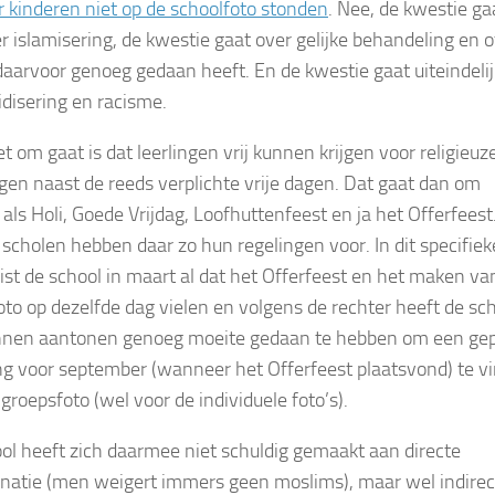
r kinderen niet op de schoolfoto stonden
. Nee, de kwestie ga
er islamisering, de kwestie gaat over gelijke behandeling en o
daarvoor genoeg gedaan heeft. En de kwestie gaat uiteindelij
idisering en racisme.
t om gaat is dat leerlingen vrij kunnen krijgen voor religieuz
gen naast de reeds verplichte vrije dagen. Dat gaat dan om
 als Holi, Goede Vrijdag, Loofhuttenfeest en ja het Offerfeest
scholen hebben daar zo hun regelingen voor. In dit specifiek
ist de school in maart al dat het Offerfeest en het maken va
oto op dezelfde dag vielen en volgens de rechter heeft de sc
nnen aantonen genoeg moeite gedaan te hebben om een ge
ng voor september (wanneer het Offerfeest plaatsvond) te v
groepsfoto (wel voor de individuele foto’s).
ol heeft zich daarmee niet schuldig gemaakt aan directe
inatie (men weigert immers geen moslims), maar wel indirec