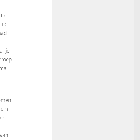
tici
uik
aad,
ar je
eroep
ims.
lemen
f om
eren
 van