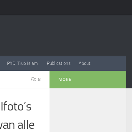
PhD 'True Islam'
Publications
About
8
MORE
lfoto’s
van alle