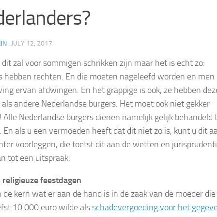
erlanders?
JN
·
JULY 12, 2017
, dit zal voor sommigen schrikken zijn maar het is echt zo:
 hebben rechten. En die moeten nageleefd worden en men
ving ervan afdwingen. En het grappige is ook, ze hebben dez
 als andere Nederlandse burgers. Het moet ook niet gekker
 Alle Nederlandse burgers dienen namelijk gelijk behandeld 
 En als u een vermoeden heeft dat dit niet zo is, kunt u dit a
hter voorleggen, die toetst dit aan de wetten en jurisprudent
n tot een uitspraak.
 religieuze feestdagen
in de kern wat er aan de hand is in de zaak van de moeder die
efst 10.000 euro wilde als
schadevergoeding voor het gegev