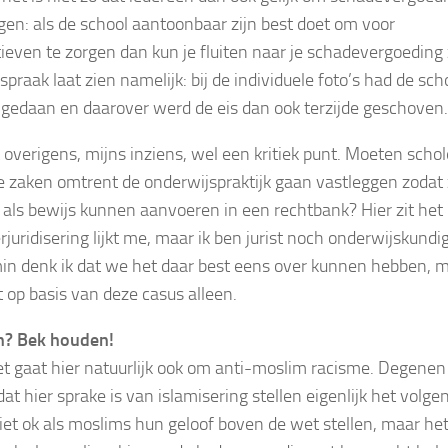
gen: als de school aantoonbaar zijn best doet om voor
tieven te zorgen dan kun je fluiten naar je schadevergoeding 
spraak laat zien namelijk: bij de individuele foto’s had de sch
 gedaan en daarover werd de eis dan ook terzijde geschoven.
t overigens, mijns inziens, wel een kritiek punt. Moeten scho
le zaken omtrent de onderwijspraktijk gaan vastleggen zodat
er als bewijs kunnen aanvoeren in een rechtbank? Hier zit het 
juridisering lijkt me, maar ik ben jurist noch onderwijskundi
in denk ik dat we het daar best eens over kunnen hebben, 
t op basis van deze casus alleen.
n? Bek houden!
t gaat hier natuurlijk ook om anti-moslim racisme. Degenen
dat hier sprake is van islamisering stellen eigenlijk het volge
niet ok als moslims hun geloof boven de wet stellen, maar het