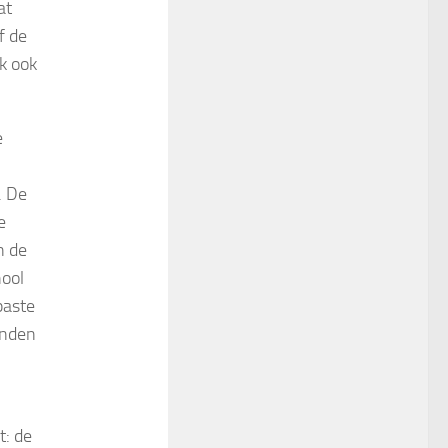
at
f de
k ook
e
. De
e
n de
hool
paste
inden
t: de