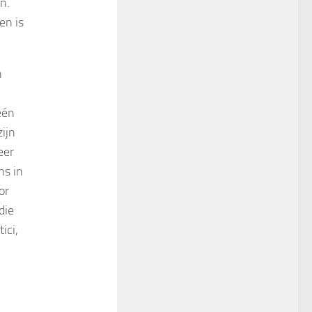
n.
en is
n
één
ijn
eer
ns in
or
die
ici,