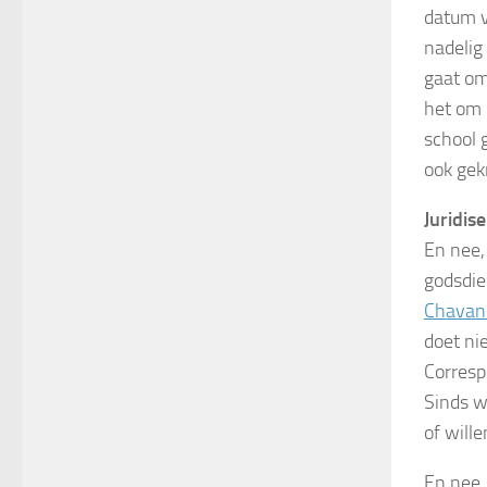
datum v
nadelig 
gaat om
het om 
school 
ook gek
Juridise
En nee, 
godsdie
Chavan
doet nie
Corresp
Sinds w
of will
En nee,