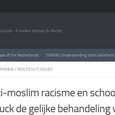
 Europe - A modest attempt by Martijn
ape of the Netherlands
ISIM/RU Understanding Islam (salafism)
PHOBIA
/
MULTICULTI ISSUES
i-moslim racisme en schoo
uck de gelijke behandeling 