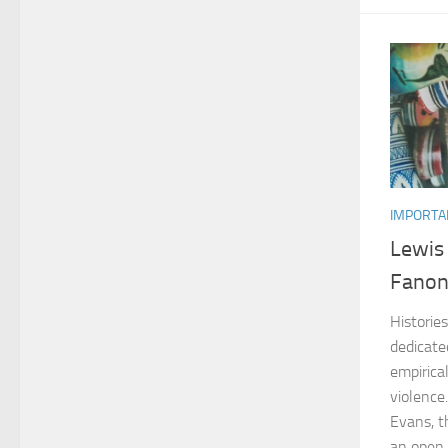
IMPORTA
Lewis
Fano
Historie
dedicate
empirica
violence
Evans, th
an open 