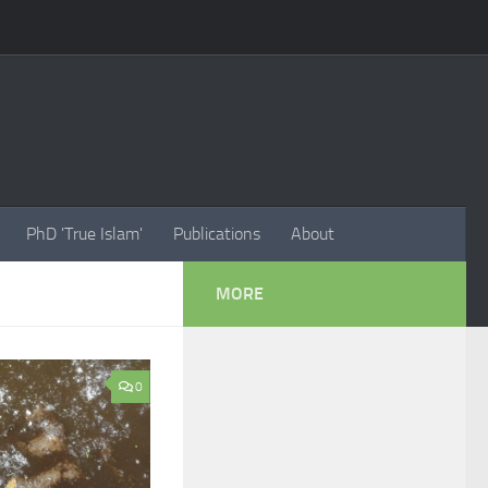
PhD 'True Islam'
Publications
About
MORE
0