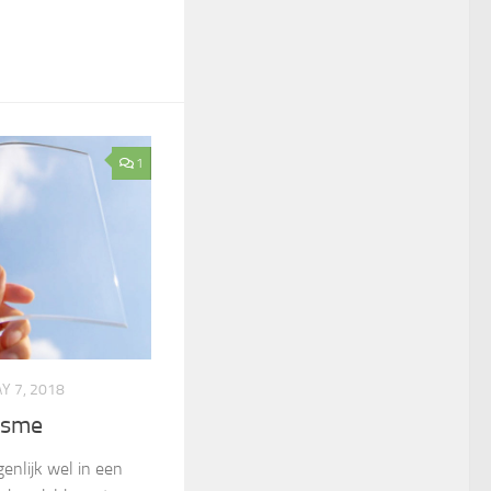
1
Y 7, 2018
isme
genlijk wel in een