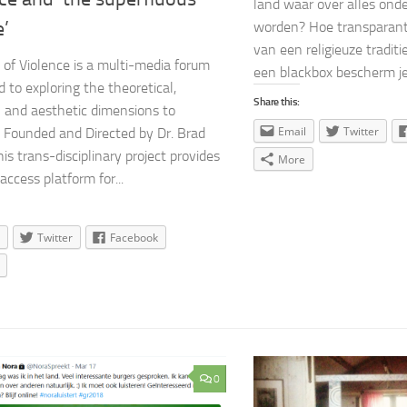
land waar over alles on
e’
worden? Hoe transparant 
van een religieuze traditie
s of Violence is a multi-media forum
een blackbox bescherm je p
d to exploring the theoretical,
Share this:
l and aesthetic dimensions to
Email
Twitter
. Founded and Directed by Dr. Brad
is trans-disciplinary project provides
More
access platform for...
Twitter
Facebook
0