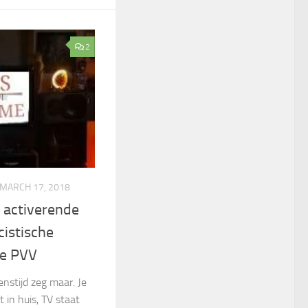
2
MARCH 17, 2018
 activerende
cistische
de PVV
enstijd zeg maar. Je
 in huis, TV staat