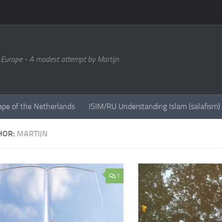
 Europe - A modest attempt by Martijn
ape of the Netherlands
ISIM/RU Understanding Islam (salafism)
HOR:
MARTIJN
1