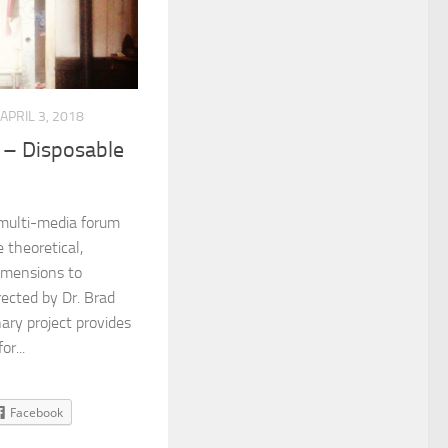
APRIL 3, 2018
– Disposable
a multi-media forum
 theoretical,
dimensions to
rected by Dr. Brad
nary project provides
r...
Facebook