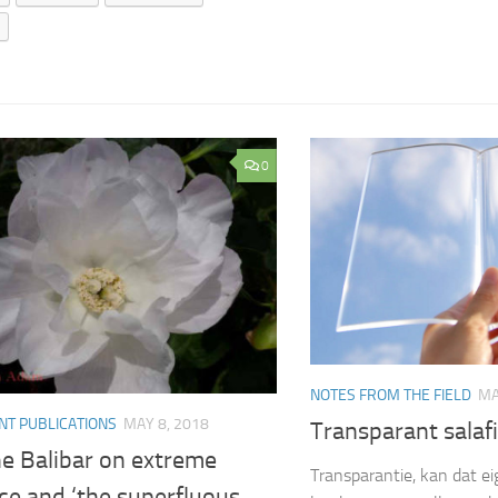
0
NOTES FROM THE FIELD
MA
NT PUBLICATIONS
MAY 8, 2018
Transparant salaf
ne Balibar on extreme
Transparantie, kan dat ei
ce and ‘the superfluous