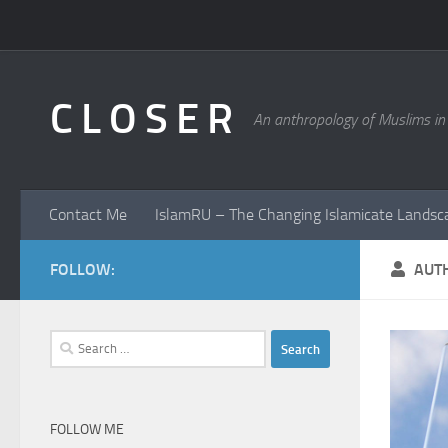
Skip to content
C L O S E R
An anthropology of Muslims in
Contact Me
IslamRU – The Changing Islamicate Landsc
FOLLOW:
AUT
Search
for:
FOLLOW ME