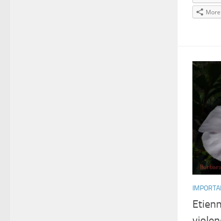
More
IMPORTA
Etien
violen