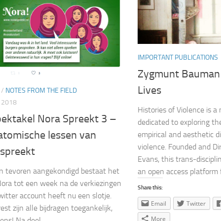
IMPORTANT PUBLICATIONS
Zygmunt Bauman 
Lives
/
NOTES FROM THE FIELD
, 2018
Histories of Violence is 
pektakel Nora Spreekt 3 –
dedicated to exploring the
atomische lessen van
empirical and aesthetic 
violence. Founded and Di
spreekt
Evans, this trans-discipli
n tevoren aangekondigd bestaat het
an open access platform fo
Nora tot een week na de verkiezingen
Share this:
witter account heeft nu een slotje.
Email
Twitter
est zijn alle bijdragen toegankelijk,
More
ens! Na deel...