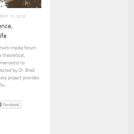
MAY 15, 2018
ence,
ife
a multi-media forum
 theoretical,
dimensions to
rected by Dr. Brad
nary project provides
r...
Facebook