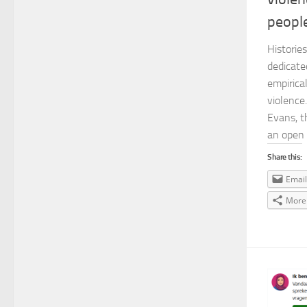
peopl
Historie
dedicate
empirica
violence
Evans, th
an open 
Share this:
Email
More