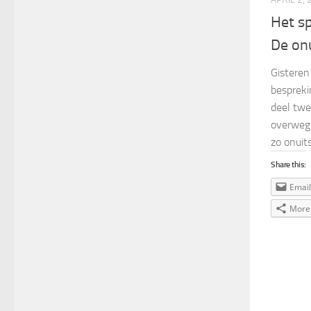
Het s
De on
Gisteren
bespreki
deel twe
overweg
zo onuits
Share this:
Email
More