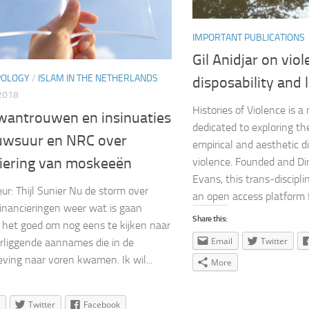
IMPORTANT PUBLICATIONS
Gil Anidjar on viol
POLOGY
/
ISLAM IN THE NETHERLANDS
disposability and l
2018
Histories of Violence is 
 wantrouwen en insinuaties
dedicated to exploring the
uwsuur en NRC over
empirical and aesthetic 
ciering van moskeeën
violence. Founded and Di
Evans, this trans-discipli
ur: Thijl Sunier Nu de storm over
an open access platform fo
nancieringen weer wat is gaan
Share this:
is het goed om nog eens te kijken naar
Email
Twitter
rliggende aannames die in de
eving naar voren kwamen. Ik wil...
More
Twitter
Facebook