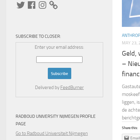
Twitter
Facebook
Instagram
ANTHRO
SUBSCRIBE TO CLOSER:
MAY 23, 
Enter your email address:
Geld,
– Nie
finan
Gastaute
Delivered by
FeedBurner
moskeefi
liggen, 
de achte
RADBOUD UNIVERSITY NIJMEGEN PROFILE
berichtg
PAGE
Share this:
Go to Radboud Universiteit Nijmegen
Email