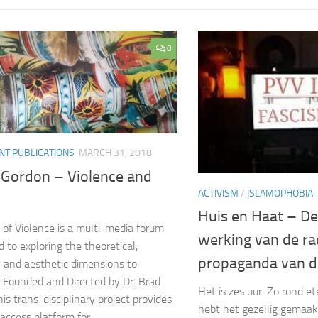
0
NT PUBLICATIONS
MARCH 31, 2018
 Gordon – Violence and
ACTIVISM
/
ISLAMOPHOBIA
n
Huis en Haat – De
s of Violence is a multi-media forum
werking van de ra
d to exploring the theoretical,
propaganda van 
l and aesthetic dimensions to
. Founded and Directed by Dr. Brad
Het is zes uur. Zo rond et
is trans-disciplinary project provides
hebt het gezellig gemaakt
access platform for...