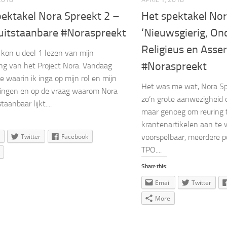
pektakel Nora Spreekt 2 –
Het spektakel Nor
uitstaanbare #Noraspreekt
‘Nieuwsgierig, On
Religieus en Asser
 kon u deel 1 lezen van mijn
#Noraspreekt
ng van het Project Nora. Vandaag
e waarin ik inga op mijn rol en mijn
Het was me wat, Nora Sp
ingen en op de vraag waarom Nora
zo’n grote aanwezigheid o
taanbaar lijkt....
maar genoeg om reuring 
krantenartikelen aan te w
Twitter
Facebook
voorspelbaar, meerdere p
TPO....
Share this:
Email
Twitter
More