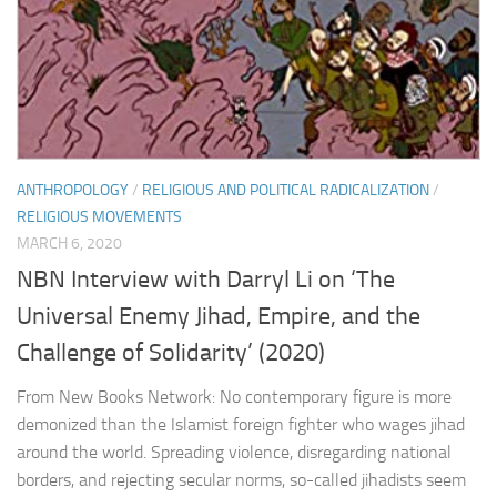
ANTHROPOLOGY
/
RELIGIOUS AND POLITICAL RADICALIZATION
/
RELIGIOUS MOVEMENTS
MARCH 6, 2020
NBN Interview with Darryl Li on ‘The
Universal Enemy Jihad, Empire, and the
Challenge of Solidarity’ (2020)
From New Books Network: No contemporary figure is more
demonized than the Islamist foreign fighter who wages jihad
around the world. Spreading violence, disregarding national
borders, and rejecting secular norms, so-called jihadists seem