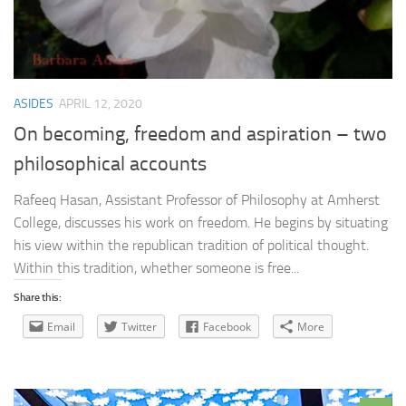
ASIDES
APRIL 12, 2020
On becoming, freedom and aspiration – two
philosophical accounts
Rafeeq Hasan, Assistant Professor of Philosophy at Amherst
College, discusses his work on freedom. He begins by situating
his view within the republican tradition of political thought.
Within this tradition, whether someone is free...
Share this:
Email
Twitter
Facebook
More