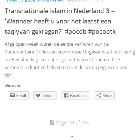
TRANSNATIONAL ISLAM SERIES
FEBRUARY 17, 2020
Transnationale islam in Nederland 3 –
‘Wanneer heeft u voor het laatst een
taqiyyah gekregen?’ #pocob #pocobtk
Afgelopen week waren de eerste verhoren van de
Parlementaire Onderzoekscommissie Ongewenste financiering
en Beïnvloeding (pocob). Ik ga niet woordelijk in op deze
verhoren. U kunt ze beluisteren via de pocob pagina en ook
zijn...
Share this:
Email
Twitter
Facebook
More
Page 18 of 382
«