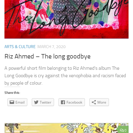
ARTS & CULTURE
MARCH 7, 2020
Riz Ahmed – The long goodbye
A powerful short film belonging to Riz Ahmed’s album The
Long Goodbye is cry against the xenophobia and racism faced
by people of colour.
Share this:
Email
Twitter
Facebook
More
0