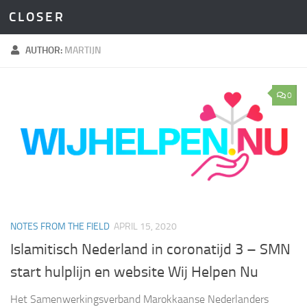
C L O S E R
Skip to content
AUTHOR:
MARTIJN
0
NOTES FROM THE FIELD
APRIL 15, 2020
Islamitisch Nederland in coronatijd 3 – SMN
start hulplijn en website Wij Helpen Nu
Het Samenwerkingsverband Marokkaanse Nederlanders