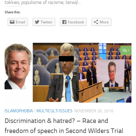
tokkies, populisme of racisme, terwijl...
Share this:
Email
Twitter
Facebook
More
1
ISLAMOPHOBIA
/
MULTICULTI ISSUES
NOVEMBER 26, 2016
Discrimination & hatred? – Race and
freedom of speech in Second Wilders Trial