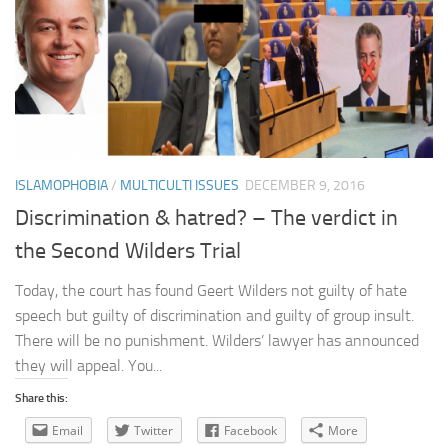
ISLAMOPHOBIA
/
MULTICULTI ISSUES
DECEMBER 9, 2016
Discrimination & hatred? – The verdict in
the Second Wilders Trial
Today, the court has found Geert Wilders not guilty of hate
speech but guilty of discrimination and guilty of group insult.
There will be no punishment. Wilders’ lawyer has announced
they will appeal. You...
Share this:
Email
Twitter
Facebook
More