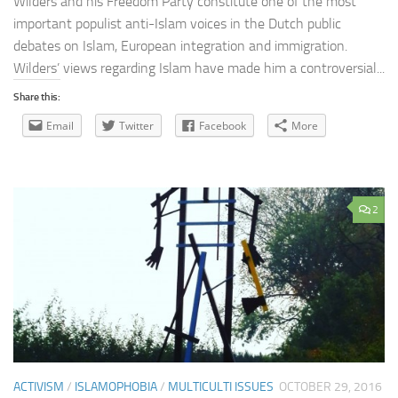
Wilders and his Freedom Party constitute one of the most
important populist anti-Islam voices in the Dutch public
debates on Islam, European integration and immigration.
Wilders’ views regarding Islam have made him a controversial...
Share this:
Email
Twitter
Facebook
More
2
ACTIVISM
/
ISLAMOPHOBIA
/
MULTICULTI ISSUES
OCTOBER 29, 2016