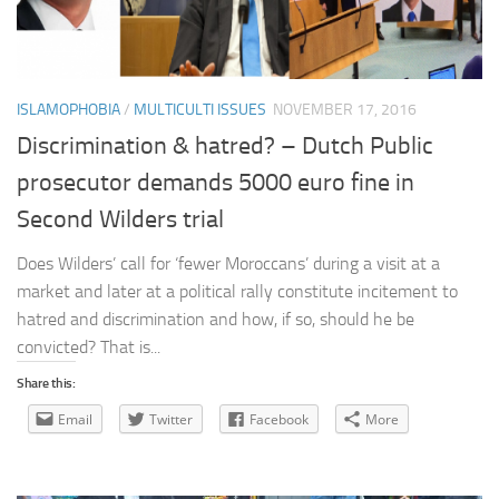
ISLAMOPHOBIA
/
MULTICULTI ISSUES
NOVEMBER 17, 2016
Discrimination & hatred? – Dutch Public
prosecutor demands 5000 euro fine in
Second Wilders trial
Does Wilders’ call for ‘fewer Moroccans’ during a visit at a
market and later at a political rally constitute incitement to
hatred and discrimination and how, if so, should he be
convicted? That is...
Share this:
Email
Twitter
Facebook
More