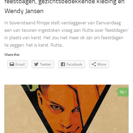
feestdagen, gezichtsbedekkende kleding en
Wendy Jansen
In bovenstaand filmpje stelt verslaggever van Eenvandaag
een van tevoren ingestoken vraag aan Rutte over ‘feestdagen’
in plaats van kerst. Het zou niet meer ok zijn om feestdagen
te zeggen: het is kerst. Rutte...
Share this:
Email
Twitter
Facebook
More
1