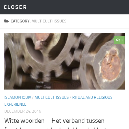
C L O S E R
Skip to content
CATEGORY:
MULTICULTI ISSUES
0
ISLAMOPHOBIA
/
MULTICULTI ISSUES
/
RITUAL AND RELIGIOUS
EXPERIENCE
DECEMBER 24, 2016
Witte woorden – Het verband tussen