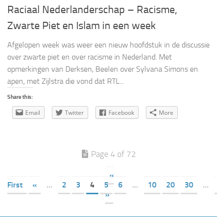
Raciaal Nederlanderschap – Racisme,
Zwarte Piet en Islam in een week
Afgelopen week was weer een nieuw hoofdstuk in de discussie
over zwarte piet en over racisme in Nederland. Met
opmerkingen van Derksen, Beelen over Sylvana Simons en
apen, met Zijlstra die vond dat RTL...
Share this:
Email
Twitter
Facebook
More
Page 4 of 72
«
First
«
...
2
3
4
5
6
...
10
20
30
...
»