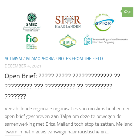
0
ACTIVISM
/
ISLAMOPHOBIA
/
NOTES FROM THE FIELD
DECEMBER 4, 2021
Open Brief: ????? ????? ????????????? ??
????????? ??? ?????????? ?? ?????????
???????
Verschillende regionale organisaties van moslims hebben een
open brief geschreven aan Talpa om deze te bewegen de
samenwerking met Erica Meiland toch stop te zetten. Meiland
kwam in het nieuws vanwege haar racistische en...