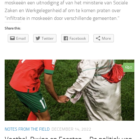
moskeeën een uitnodiging af van het ministerie van Sociale
Zaken en Werkgelegenheid af om te komen praten over
“infiltratie in moskeeën door verschillende gemeenten.”
Share this:
Email
Twitter
Facebook
More
0
NOTES FROM THE FIELD
DECEMBER 14, 2022