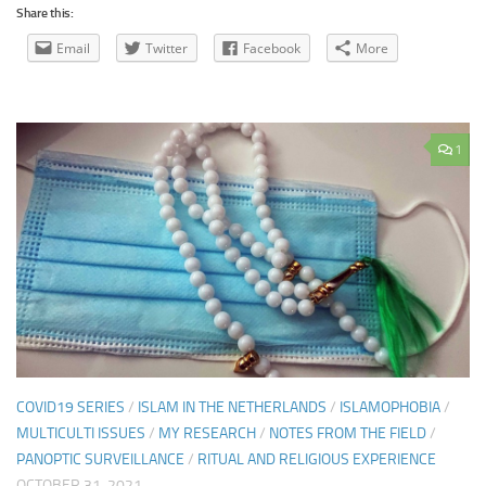
Share this:
Email
Twitter
Facebook
More
1
COVID19 SERIES
/
ISLAM IN THE NETHERLANDS
/
ISLAMOPHOBIA
/
MULTICULTI ISSUES
/
MY RESEARCH
/
NOTES FROM THE FIELD
/
PANOPTIC SURVEILLANCE
/
RITUAL AND RELIGIOUS EXPERIENCE
OCTOBER 31, 2021