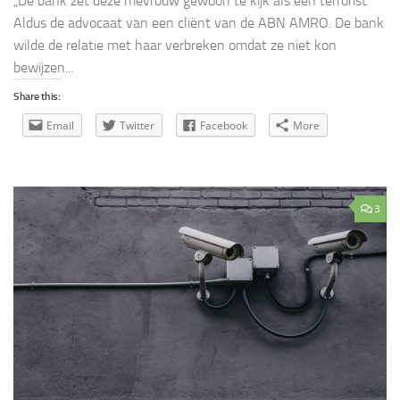
„De bank zet deze mevrouw gewoon te kijk als een terrorist”
Aldus de advocaat van een cliënt van de ABN AMRO. De bank
wilde de relatie met haar verbreken omdat ze niet kon
bewijzen...
Share this:
Email
Twitter
Facebook
More
3