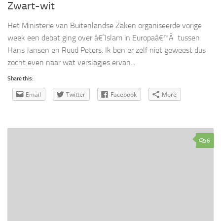
Zwart-wit
Het Ministerie van Buitenlandse Zaken organiseerde vorige
week een debat ging over â€˜Islam in Europaâ€™Â tussen
Hans Jansen en Ruud Peters. Ik ben er zelf niet geweest dus
zocht even naar wat verslagjes ervan...
Share this:
Email
Twitter
Facebook
More
6