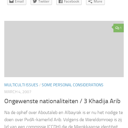
Email
Twitter
Facebook
More
1
MULTICULTI ISSUES
/
SOME PERSONAL CONSIDERATIONS
MARCH 4, 2007
Ongewenste nationaliteiten / 3 Khadija Arib
Na de ophef over Aboutaleb en Albayrak is er nu het nodige te
doen over PvdA-kamerlid Arib. Volgens de Wereldomroep is zij
lid van een commissie (CCDH) die de Marokkaanse identiteit