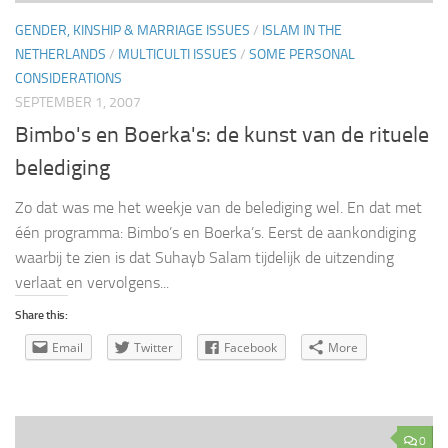
GENDER, KINSHIP & MARRIAGE ISSUES
/
ISLAM IN THE
NETHERLANDS
/
MULTICULTI ISSUES
/
SOME PERSONAL
CONSIDERATIONS
SEPTEMBER 1, 2007
Bimbo's en Boerka's: de kunst van de rituele
belediging
Zo dat was me het weekje van de belediging wel. En dat met
één programma: Bimbo’s en Boerka’s. Eerst de aankondiging
waarbij te zien is dat Suhayb Salam tijdelijk de uitzending
verlaat en vervolgens...
Share this:
Email
Twitter
Facebook
More
0