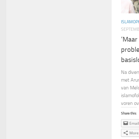
ISLAMOP
SEPTEMB
‘Maar 
probl
basisl
Na diver
met Arun
van Meld
islamofo
voren ove
Share this:
Email
More