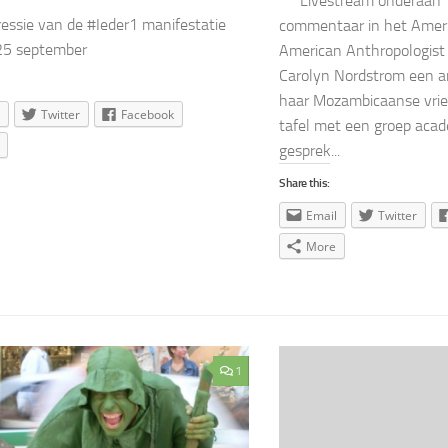
***Livestream onderaan*
essie van de #Ieder1 manifestatie
commentaar in het Amerik
25 september
American Anthropologist 
Carolyn Nordstrom een a
haar Mozambicaanse vri
Twitter
Facebook
tafel met een groep acad
gesprek...
Share this:
Email
Twitter
More
1