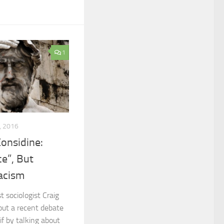
1
, 2016
Considine:
ce”, But
acism
t sociologist Craig
bout a recent debate
if by talking about