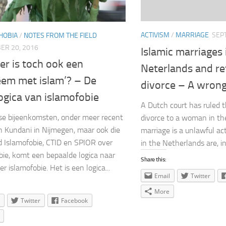
ACTIVISM
/
MARRIAGE
SEP
HOBIA
/
NOTES FROM THE FIELD
ER 20, 2016
Islamic marriages 
er is toch ook een
Neterlands and re
eem met islam’? – De
divorce – A wrong
ogica van islamofobie
A Dutch court has ruled t
se bijeenkomsten, onder meer recent
divorce to a woman in the
 Kundani in Nijmegen, maar ook die
marriage is a unlawful ac
 Islamofobie, CTID en SPIOR over
in the Netherlands are, in 
bie, komt een bepaalde logica naar
Share this:
r islamofobie. Het is een logica...
Email
Twitter
More
Twitter
Facebook