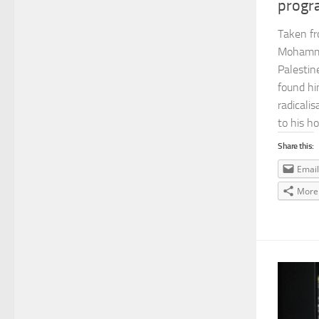
progr
Taken f
Mohammad
Palestin
found hi
radicali
to his ho
Share this:
Email
More