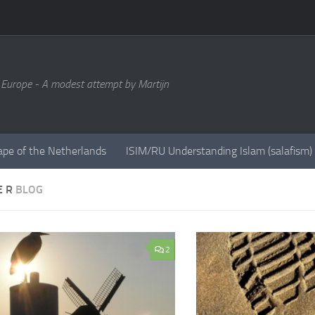
 Europe - A modest attempt by Martijn
ape of the Netherlands
ISIM/RU Understanding Islam (salafism)
 E R
BLOG
2