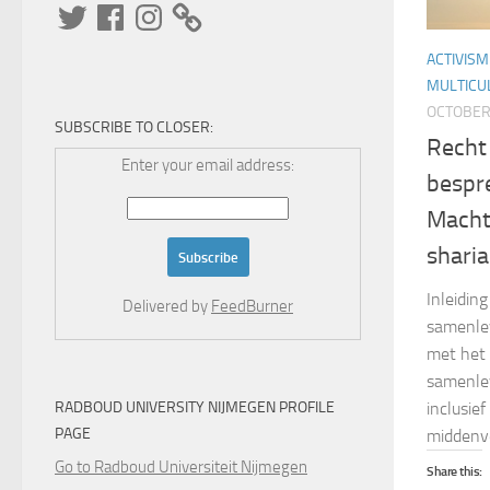
Twitter
Facebook
Instagram
ACTIVISM
MULTICUL
OCTOBER 
SUBSCRIBE TO CLOSER:
Recht
Enter your email address:
bespr
Macht
shari
Inleidin
Delivered by
FeedBurner
samenle
met het 
samenlev
RADBOUD UNIVERSITY NIJMEGEN PROFILE
inclusief
PAGE
middenvel
Go to Radboud Universiteit Nijmegen
Share this: