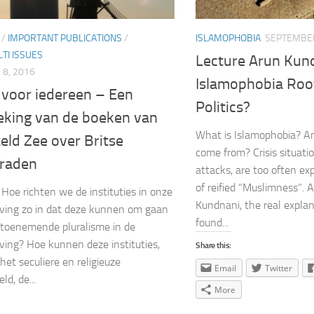
/
IMPORTANT PUBLICATIONS
/
ISLAMOPHOBIA
SEPTEMBER
TI ISSUES
Lecture Arun Kun
8, 2016
Islamophobia Roo
 voor iedereen – Een
Politics?
eking van de boeken van
What is Islamophobia? A
eld Zee over Britse
come from? Crisis situatio
araden
attacks, are too often ex
of reified “Muslimness”. 
g Hoe richten we de instituties in onze
Kundnani, the real expla
ving zo in dat deze kunnen om gaan
found...
toenemende pluralisme in de
ing? Hoe kunnen deze instituties,
Share this:
 het seculiere en religieuze
Email
Twitter
d, de...
More