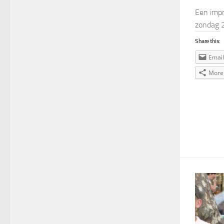
Een impr
zondag 
Share this:
Email
More