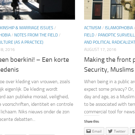
KINSHIP & MARRIAGE ISSUES
/
ACTIVISM
/
ISLAMOPHOBIA
HOBIA
/
NOTES FROM THE FIELD
/
FIELD
/
PANOPTIC SURVEIL
LTURE (AS A PRACTICE)
AND POLITICAL RADICALIZA
8, 2016
AUGUST 17, 2016
een boerkini! – Een korte
Making the front 
iedenis
Security, Muslims
oe over kleding van vrouwen, zoals
When being in a public are
jk eigenlijk. De kleding wordt
expect some privacy? Or, 
erd aan publieke moraal, veiligheid,
day and age, as a Muslim
e voorschriften, identiteit en controle
to be associated with ter
 lichaam. Niks nieuws onder de zon
commercial tool for new
recente debatten...
Share this:
Email
Twitter