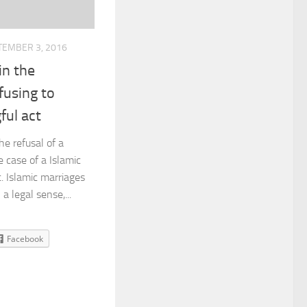
TEMBER 3, 2016
in the
fusing to
ful act
he refusal of a
 case of a Islamic
t. Islamic marriages
a legal sense,...
Facebook