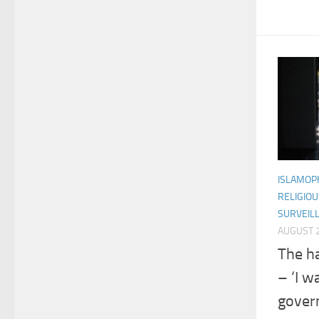
ISLAMOP
RELIGIOU
SURVEIL
AUGUST 2
The ha
– ‘I w
govern