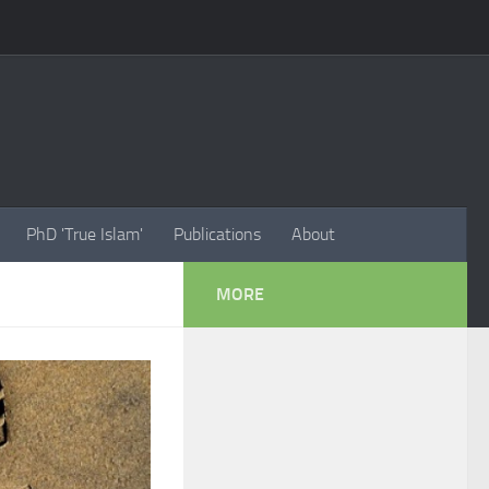
PhD 'True Islam'
Publications
About
MORE