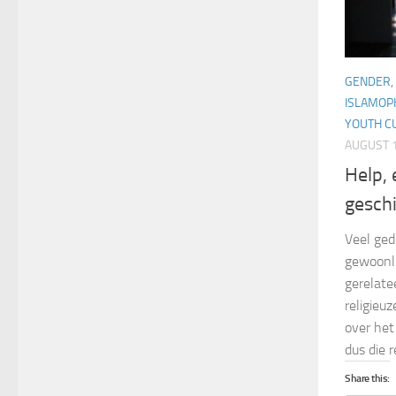
GENDER, 
ISLAMOP
YOUTH CU
AUGUST 1
Help, 
gesch
Veel ged
gewoonli
gerelate
religieuz
over het
dus die 
Share this: