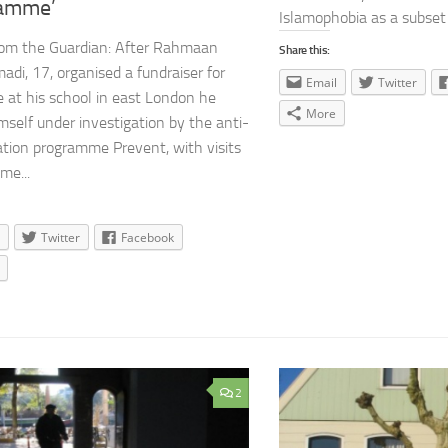
amme’
Islamophobia as a subset 
rom the Guardian: After Rahmaan
Share this:
i, 17, organised a fundraiser for
Email
Twitter
e at his school in east London he
More
mself under investigation by the anti-
sation programme Prevent, with visits
me...
Twitter
Facebook
2