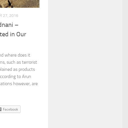
 27, 2016
dnani –
ted in Our
nd where does it
ns, such as terrorist
plained as products
According to Arun
nations however, are
Facebook