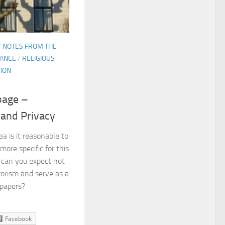
/
NOTES FROM THE
LANCE
/
RELIGIOUS
TION
page –
 and Privacy
a is it reasonable to
more specific for this
 can you expect not
rorism and serve as a
spapers?
Facebook