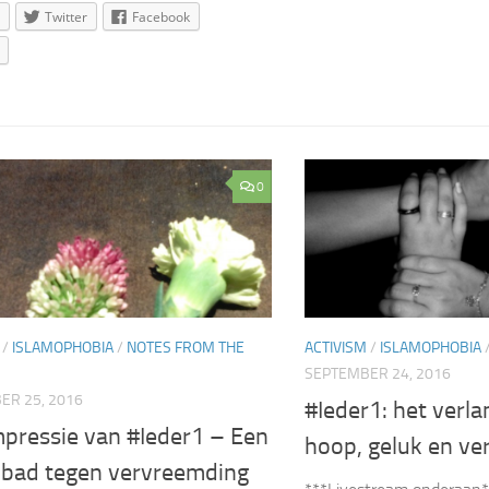
Twitter
Facebook
0
/
ISLAMOPHOBIA
/
NOTES FROM THE
ACTIVISM
/
ISLAMOPHOBIA
SEPTEMBER 24, 2016
ER 25, 2016
#Ieder1: het verl
mpressie van #Ieder1 – Een
hoop, geluk en ve
bad tegen vervreemding