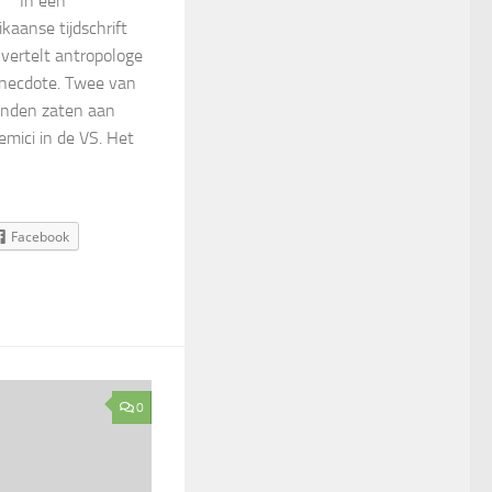
** In een
aanse tijdschrift
vertelt antropologe
necdote. Twee van
enden zaten aan
emici in de VS. Het
Facebook
0