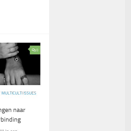
0
/
MULTICULTI ISSUES
angen naar
rbinding