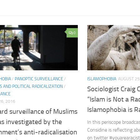
0
HOBIA
/
PANOPTIC SURVEILLANCE
/
ISLAMOPHOBIA
AUGUST 25
S AND POLITICAL RADICALIZATION
/
Sociologist Craig 
LANCE
“Islam is Not a Ra
6, 2016
Islamophobia is R
rd surveillance of Muslims
as investigated by the
In this periscope broadcas
Considine is reflecting a
ment’s anti-radicalisation
on twitter #youarearacist