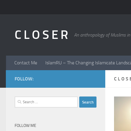
Skip to content
C L O S E R
An anthropology of Muslims in
Contact Me
IslamRU – The Changing Islamicate Landsc
FOLLOW:
C L O S
Search
for:
FOLLOW ME