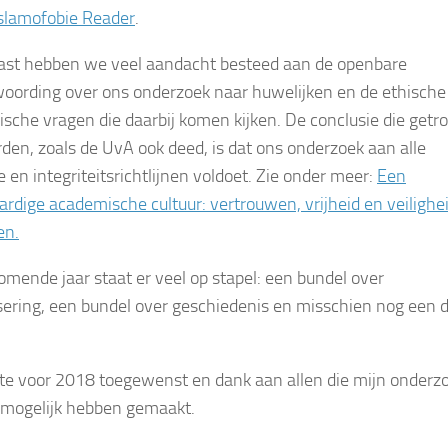
Islamofobie Reader
.
st hebben we veel aandacht besteed aan de openbare
oording over ons onderzoek naar huwelijken en de ethische
sche vragen die daarbij komen kijken. De conclusie die getr
den, zoals de UvA ook deed, is dat ons onderzoek aan alle
 en integriteitsrichtlijnen voldoet. Zie onder meer:
Een
ardige academische cultuur: vertrouwen, vrijheid en veilighe
en.
komende jaar staat er veel op stapel: een bundel over
isering, een bundel over geschiedenis en misschien nog een 
te voor 2018 toegewenst en dank aan allen die mijn onderz
 mogelijk hebben gemaakt.