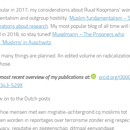
pular in 2017, my considerations about Ruud Koopmans’ wor
ntalism and outgroup hostility:
Muslim fundamentalism –
rations about research
. My most popular blog of all time will
 in 2018, so stay tuned!
Muselmann – The Prisoners who
‘Muslims’ in Auschwitz
.
 many things are planned. An edited volume on radicalization
those.
most recent overview of my publications at:
orcid.org/000
7343-529X
 on to the Dutch posts
 hoe mensen met een migratie-achtergrond cq moslims tot
ten worden in reportages over terrorisme zonder enig respec
ivacy, reputatie en zeggenschap. ditmaal eenvandaag: