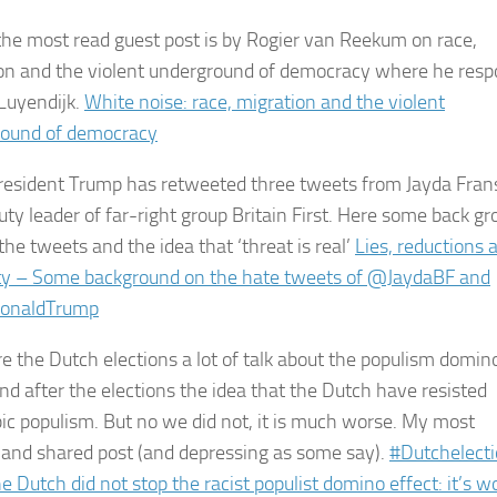
the most read guest post is by Rogier van Reekum on race,
on and the violent underground of democracy where he res
 Luyendijk.
White noise: race, migration and the violent
round of democracy
president Trump has retweeted three tweets from Jayda Fran
uty leader of far-right group Britain First. Here some back g
the tweets and the idea that ‘threat is real’
Lies, reductions 
ty – Some background on the hate tweets of @JaydaBF and
onaldTrump
re the Dutch elections a lot of talk about the populism domin
and after the elections the idea that the Dutch have resisted
ic populism. But no we did not, it is much worse. My most
 and shared post (and depressing as some say).
#Dutchelect
e Dutch did not stop the racist populist domino effect: it’s w