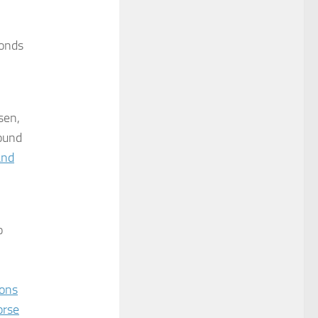
ponds
sen,
round
and
o
ions
orse