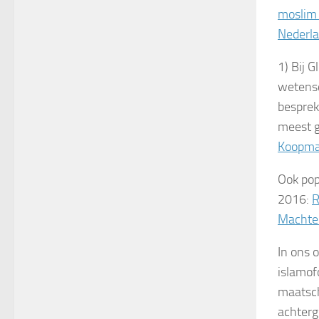
moslim 
Nederl
1) Bij 
wetensc
besprek
meest g
Koopman
Ook pop
2016:
R
Machtel
In ons 
islamof
maatsch
achterg