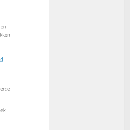
 en
okken
id
derde
oek