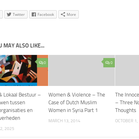
Twitter
Facebook
More
 MAY ALSO LIKE...
0
0
 & Lokaal Bestuur –
Women & Violence – The
The Innoc
wen tussen
Case of Dutch Muslim
– Three N
rganisaties en
Women in Syria Part 1
Thoughts
overheden
MARCH 13, 2014
OCTOBER 1,
2, 2025