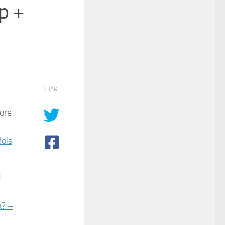
p +
SHARE
ore
Bois
d
a? –