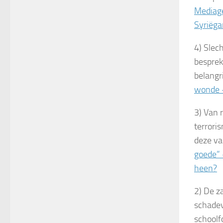
Mediag
Syriëg
4) Slech
besprek
belangr
wonde –
3) Van 
terroris
deze va
goede” 
heen?
2) De z
schadev
schoolfo