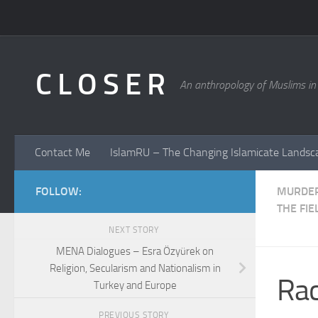
Skip to content
C L O S E R
An anthropology of Muslims in
Contact Me
IslamRU – The Changing Islamicate Landsc
FOLLOW:
MURDER
THE FIE
NEXT STORY
MENA Dialogues – Esra Özyürek on
Religion, Secularism and Nationalism in
Rac
Turkey and Europe
PREVIOUS STORY