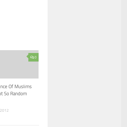
0
ence Of Muslims
ot So Random
 2012