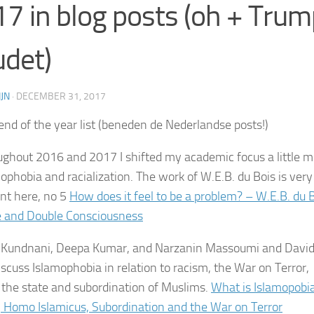
7 in blog posts (oh + Trum
det)
JN
·
DECEMBER 31, 2017
end of the year list (beneden de Nederlandse posts!)
ughout 2016 and 2017 I shifted my academic focus a little m
mophobia and racialization. The work of W.E.B. du Bois is very
nt here, no 5
How does it feel to be a problem? – W.E.B. du 
 and Double Consciousness
 Kundnani, Deepa Kumar, and Narzanin Massoumi and Davi
iscuss Islamophobia in relation to racism, the War on Terror,
 the state and subordination of Muslims.
What is Islamopobi
 Homo Islamicus, Subordination and the War on Terror