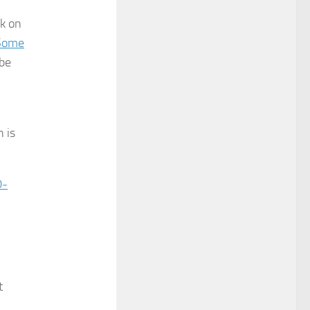
k on
 Some
 be
 is
0-
t