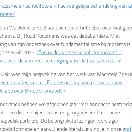
racisme en schoolfoto’s – Fuck de gelijke behandeling van al
anders?
Gloria Wekker is er veel aandacht voor het debat over wat goe
hap is. Bij Ruud Koopmans was dat debat anders. Mijn
ing van zijn onderzoek over fundamentalisme bij moslims is
elezen uit 2017.
‘Een ouderwetse sociaal-democraat’ –
s over de vermeende dreiging van ‘de (radicale) islam’
ulair was mijn bespreking van het werk van Machteld Zee ui
echt voor iedereen – Een bespreking van de boeken van
d Zee over Britse shariaraden
.
onderzoek hebben we afgelopen jaar veel aandacht besteed 
obie en diverse bijeenkomsten georganiseerd met onze
appelijk partners. De belangrijkste lezingen, verslagen,
rondinformatie en aanvullende literatuur vind je in onze
grati