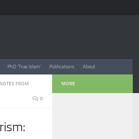
PhD 'True Islam'
Publications
About
NOTES FROM
MORE
0
rism: