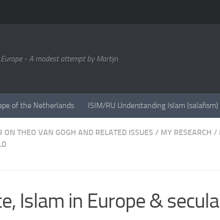
 Europe - A modest attempt by Martijn
ape of the Netherlands
ISIM/RU Understanding Islam (salafism)
 ON THEO VAN GOGH AND RELATED ISSUES
/
MY RESEARCH
/
LD
e, Islam in Europe & secula