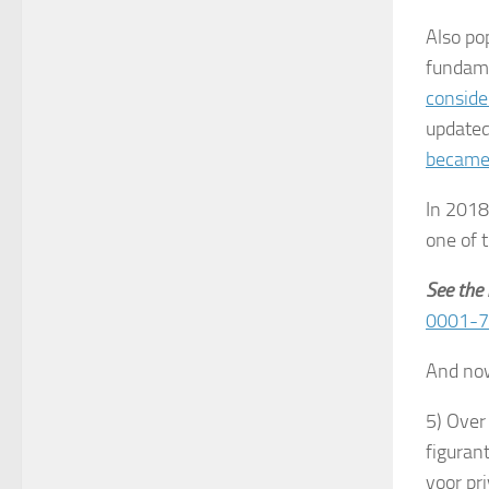
Also po
fundame
conside
updated
became 
In 2018
one of 
See the 
0001-
And now
5) Over
figuran
voor pr