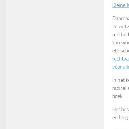
Kleine 
Daarnaa
verantw
methodi
kan wor
ethische
rechtva
voor all
In het 
radical
boek!
Het bes
en blog