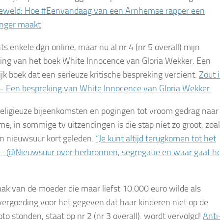
eweld: Hoe #Eenvandaag van een Arnhemse rapper een
anger maakt
ts enkele dgn online, maar nu al nr 4 (nr 5 overall) mijn
ing van het boek White Innocence van Gloria Wekker. Een
ijk boek dat een serieuze kritische bespreking verdient.
Zout 
 Een bespreking van White Innocence van Gloria Wekker
religieuze bijeenkomsten en pogingen tot vroom gedrag naar
me, in sommige tv uitzendingen is die stap niet zo groot, zoa
n nieuwsuur kort geleden.
“Je kunt altijd terugkomen tot het
– @Nieuwsuur over herbronnen, segregatie en waar gaat h
aak van de moeder die maar liefst 10.000 euro wilde als
ergoeding voor het gegeven dat haar kinderen niet op de
to stonden, staat op nr 2 (nr 3 overall). wordt vervolgd!
Anti