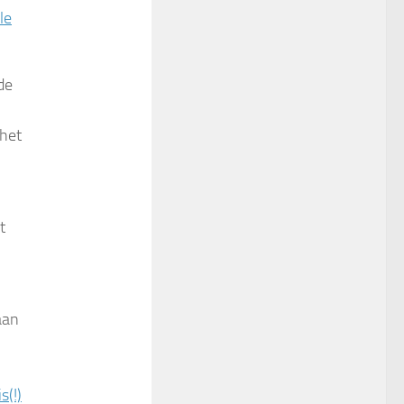
le
de
 het
t
aan
s(!)