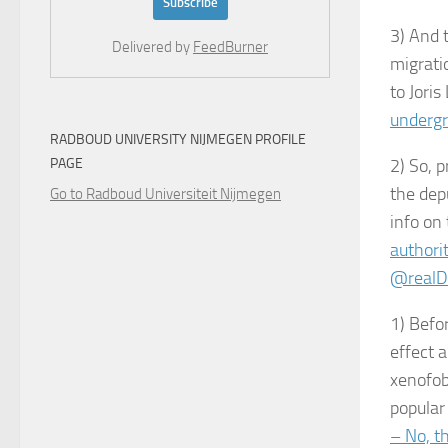
3) And 
Delivered by
FeedBurner
migrati
to Joris
underg
RADBOUD UNIVERSITY NIJMEGEN PROFILE
PAGE
2) So, 
the dep
Go to Radboud Universiteit Nijmegen
info on 
authori
@realD
1) Befo
effect 
xenofob
popular
– No, th