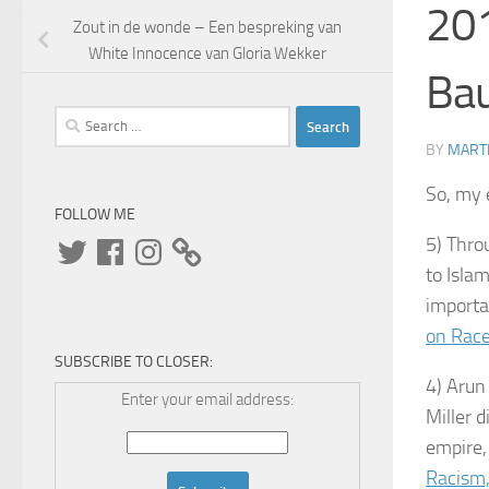
201
Zout in de wonde – Een bespreking van
White Innocence van Gloria Wekker
Bau
Search
for:
BY
MARTI
So, my 
FOLLOW ME
Twitter
Facebook
Instagram
5) Thro
to Isla
importa
on Race
SUBSCRIBE TO CLOSER:
4) Arun
Enter your email address:
Miller d
empire,
Racism,