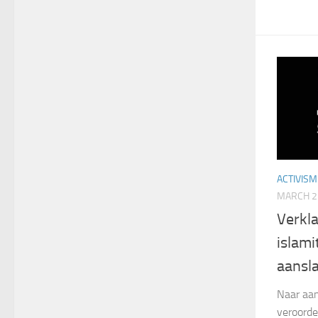
ACTIVISM
MARCH 2
Verkl
islami
aansla
Naar aan
veroorde