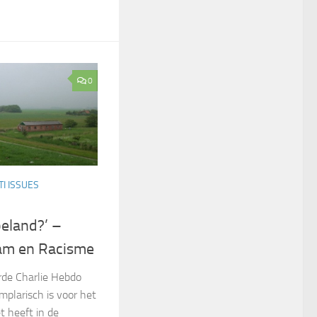
0
I ISSUES
beland?’ –
lam en Racisme
rde Charlie Hebdo
plarisch is voor het
 heeft in de