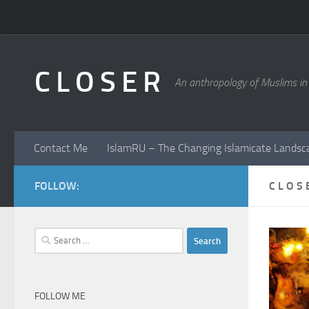
Skip to content
C L O S E R
An anthropology of Muslims in
Contact Me
IslamRU – The Changing Islamicate Landsc
FOLLOW:
C L O S
Search
for:
FOLLOW ME