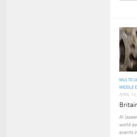
MULTICUL
MIDDLE 
APRIL 12
Britai
Al Jazeer
world aw
events i