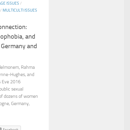
AGE ISSUES
/
/
MULTICULTI ISSUES
onnection:
mophobia, and
n Germany and
bdelmonem, Rahma
Wynne-Hughes, and
s Eve 2016
public sexual
of dozens of women
ologne, Germany,
Facebook