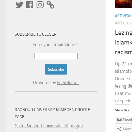
Twitter
Facebook
Instagram
ACTIVISM
APRIL 16
Lezin
SUBSCRIBE TO CLOSER:
Islamk
Enter your email address:
racis
Op 21 ma
Islamofo
Ondersta
Delivered by
FeedBurner
lezing d
Laat me 
uitspreke
RADBOUD UNIVERSITY NIJMEGEN PROFILE
Share this:
PAGE
Email
Go to Radboud Universiteit Nijmegen
More