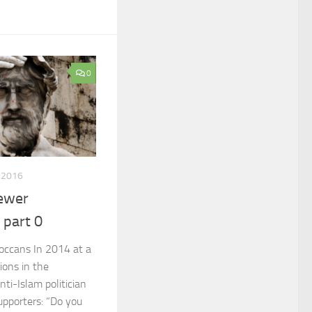
0
 2016
fewer
 part 0
occans In 2014 at a
tions in the
nti-Islam politician
upporters: “Do you