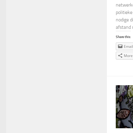
netwerke
politiek
nodige d
afstand 
Share this:
Email
More