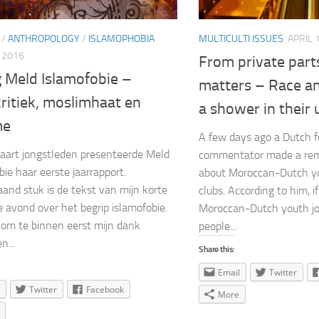
/
ANTHROPOLOGY
/
ISLAMOPHOBIA
MULTICULTI ISSUES
APRIL 
, 2016
From private parts
g Meld Islamofobie –
matters – Race an
ritiek, moslimhaat en
a shower in their
me
A few days ago a Dutch f
art jongstleden presenteerde Meld
commentator made a rem
bie haar eerste jaarrapport.
about Moroccan-Dutch yo
and stuk is de tekst van mijn korte
clubs. According to him, 
ie avond over het begrip islamofobie.
Moroccan-Dutch youth joi
om te binnen eerst mijn dank
people...
n...
Share this:
Email
Twitter
Twitter
Facebook
More