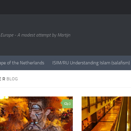
 Europe - A modest attempt by Martijn
ape of the Netherlands
ISIM/RU Understanding Islam (salafism)
 E R
BLOG
0