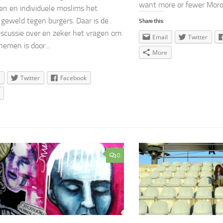
want more or fewer Morocc
n en individuele moslims het
e geweld tegen burgers. Daar is de
Share this:
iscussie over en zeker het vragen om
Email
Twitter
nemen is door...
More
Twitter
Facebook
0