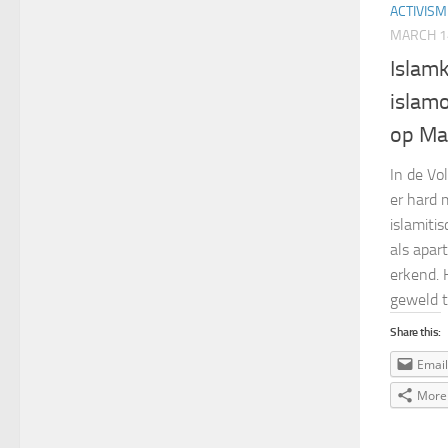
ACTIVISM
MARCH 1
Islamk
islamo
op Ma
In de Vo
er hard 
islamiti
als apar
erkend. 
geweld t
Share this:
Email
More