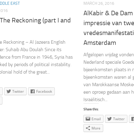
IDDLE EAST
MARCH 26, 2016
 2016
AlKabir & De Dam
 The Reckoning (part I and
impressie van tw
vredesmanifestati
Amsterdam
he Reckoning – Al Jazeera English
r: Suhaib Abu Doulah Since its
Afgelopen vrijdag vonden 
ence from France in 1946, Syria has
Nederland speciale Goede
ed by periods of political instability.
bijeenkomsten plaats in
lonial hold of the great...
bijeenkomsten waren al 
van Marokkaanse Moske
Twitter
Facebook
een oproep gedaan aan h
Israëlitisch...
Share this:
Email
Twitter
More