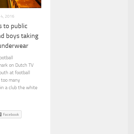
14, 2016
 to public
d boys taking
 underwear
ootball
ark on Dutch TV
uth at football
if too many
n a club the white
Facebook