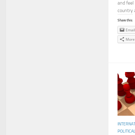
and feel 
country a
Share this:
Email
More
INTERNA
POLITICA