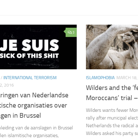
3
/
INTERNATIONAL TERRORISM
ISLAMOPHOBIA
MARCH 18,
2, 2016
Wilders and the ‘
aringen van Nederlandse
Moroccans’ trial –
tische organisaties over
Wilders wants fewer Mor
gen in Brussel
rally after municipal elec
Netherlands the radical a
leiding van de aanslagen in Brussel
Wilders asked his party s
len islamitische organisaties,