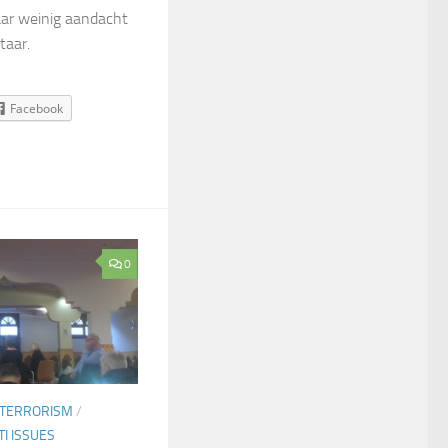
ar weinig aandacht
taar.
Facebook
0
 TERRORISM
/
I ISSUES