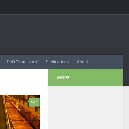
PhD 'True Islam'
Publications
About
MORE
1