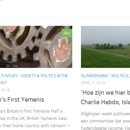
0
TI ISSUES
/
SOCIETY & POLITICS IN THE
ISLAMOPHOBIA
/
MULTICULT
EAST
APRIL 7, 2016
, 2016
‘Hoe zijn we hier 
n’s First Yemenis
Charlie Hebdo, Is
a’s Britain’s First Yemenis Half a
Afgelopen week publicee
ay in the UK, British Yemenis view
een commentaar dat exem
n their home country with concern –
hedendaagse racisme. Het