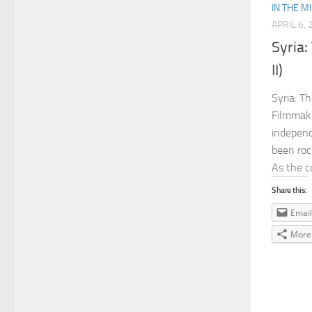
IN THE M
APRIL 6,
Syria:
II)
Syria: T
Filmmake
independ
been rock
As the co
Share this:
Email
More