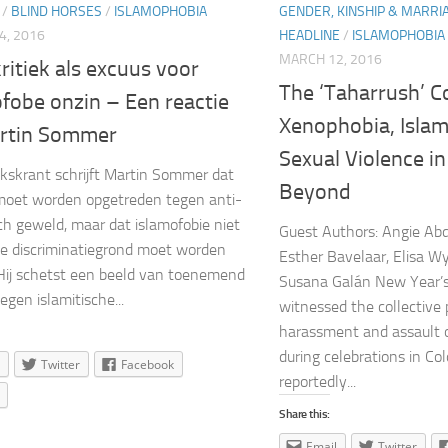
/
BLIND HORSES
/
ISLAMOPHOBIA
GENDER, KINSHIP & MARRI
4, 2016
HEADLINE
/
ISLAMOPHOBIA
MARCH 12, 2016
ritiek als excuus voor
The ‘Taharrush’ C
fobe onzin – Een reactie
Xenophobia, Isla
rtin Sommer
Sexual Violence i
lkskrant schrijft Martin Sommer dat
Beyond
moet worden opgetreden tegen anti-
sch geweld, maar dat islamofobie niet
Guest Authors: Angie A
te discriminatiegrond moet worden
Esther Bavelaar, Elisa 
Hij schetst een beeld van toenemend
Susana Galán New Year’
egen islamitische...
witnessed the collective 
harassment and assault 
during celebrations in C
Twitter
Facebook
reportedly...
Share this:
Email
Twitter