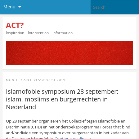
Menu
ACT?
Inspiration – Intervention – Information
MONTHLY ARCHIVES:
AUGUST 2019
Islamofobie symposium 28 september:
islam, moslims en burgerrechten in
Nederland
Op 28 september organiseren het Collectief tegen Islamofobie en
Discriminatie (CTID) en het onderzoeksprogramma Forces that bind
and/or divide een symposium over burgerrechten in het kader van
de Dag tegen Islamofobie.
Continue reading
→