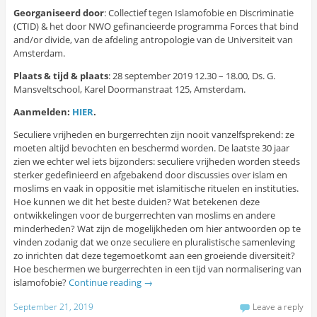
Georganiseerd door
: Collectief tegen Islamofobie en Discriminatie
(CTID) & het door NWO gefinancieerde programma Forces that bind
and/or divide, van de afdeling antropologie van de Universiteit van
Amsterdam.
Plaats & tijd & plaats
: 28 september 2019 12.30 – 18.00, Ds. G.
Mansveltschool, Karel Doormanstraat 125, Amsterdam.
Aanmelden:
HIER
.
Seculiere vrijheden en burgerrechten zijn nooit vanzelfsprekend: ze
moeten altijd bevochten en beschermd worden. De laatste 30 jaar
zien we echter wel iets bijzonders: seculiere vrijheden worden steeds
sterker gedefinieerd en afgebakend door discussies over islam en
moslims en vaak in oppositie met islamitische rituelen en instituties.
Hoe kunnen we dit het beste duiden? Wat betekenen deze
ontwikkelingen voor de burgerrechten van moslims en andere
minderheden? Wat zijn de mogelijkheden om hier antwoorden op te
vinden zodanig dat we onze seculiere en pluralistische samenleving
zo inrichten dat deze tegemoetkomt aan een groeiende diversiteit?
Hoe beschermen we burgerrechten in een tijd van normalisering van
islamofobie?
Continue reading
→
September 21, 2019
Leave a reply