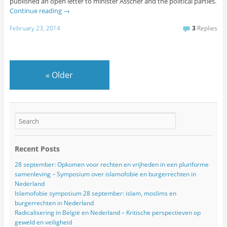
published an open letter to minister Asscher and the political parties.
Continue reading
→
February 23, 2014
3
Replies
«
Older
Recent Posts
28 september: Opkomen voor rechten en vrijheden in een pluriforme
samenleving – Symposium over islamofobie en burgerrechten in
Nederland
Islamofobie symposium 28 september: islam, moslims en
burgerrechten in Nederland
Radicalisering in België en Nederland – Kritische perspectieven op
geweld en veiligheid