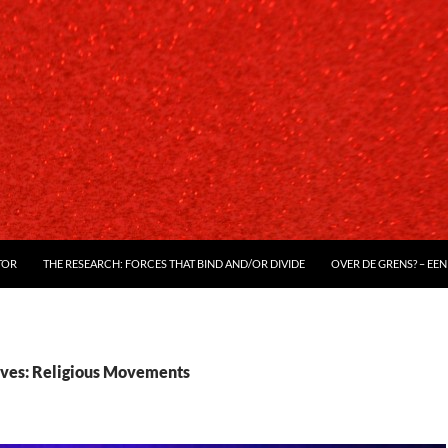
TOR
THE RESEARCH: FORCES THAT BIND AND/OR DIVIDE
OVER DE GRENS? – EEN
ves: Religious Movements