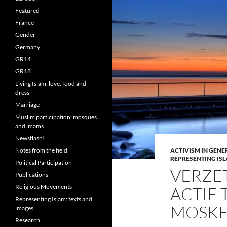
Featured
France
Gender
Germany
GR14
GR18
Living Islam: love, food and
dress
Marriage
Muslim participation: mosques
and imams.
Newsflash!
Notes from the field
ACTIVISM IN GENE
REPRESENTING ISL
Political Participation
VERZE
Publications
Religious Movements
ACTIE
Representing Islam: texts and
MOSK
images
Research