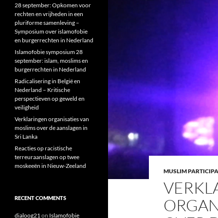
28 september: Opkomen voor
rechten en vrijheden in een
pluriforme samenleving –
Symposium over islamofobie
en burgerrechten in Nederland
Islamofobie symposium 28
september: islam, moslims en
burgerrechten in Nederland
Radicalisering in België en
Nederland – Kritische
perspectieven op geweld en
veiligheid
Verklaringen organisaties van
moslims over de aanslagen in
Sri Lanka
Reacties op racistische
terreuraanslagen op twee
moskeeën in Nieuw-Zeeland
MUSLIM PARTICIP
VERKL
RECENT COMMENTS
ORGAN
dialoog21
on
Islamofobie