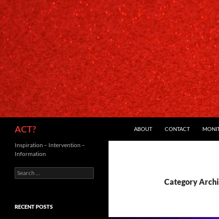
SKIP TO CONTENT
Search
ACT?
ABOUT
CONTACT
MONI
Inspiration – Intervention –
Information
Search
for:
Category Archi
RECENT POSTS