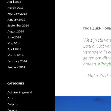
April 2015
March 2015
February 2015
January 2015
September 2014
Nida Zuid-Holl
August 2014
June 2014
We zijn stil va
May 2014
Lanka. Wat van
April 2014
veranderd in ee
March 2014
geven om dit v
February 2014
ameen!
#Prayf
January 2014
— NIDA Zuid-H
CATEGORIES
Activism in general
Arts
Belgium
Europe