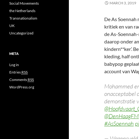
MARCH 3, 2019
Social Movements
the Netherlands
Transnationalism
De As Soennah m
UK
kritiek en van r
Uncategorized
de As-Soennah-
daarop onder an
kindern**ker’. 
META
kleding, half on
babypop geplaats
Log in
account van Wag
Entries
RSS
Comments
RSS
Mohammed en 
WordPress.org
onacceptabel 
demonstratie v
@Hoofdvaart_C
@DenHaagFM
#AsSoennah
p
— Wagensveld