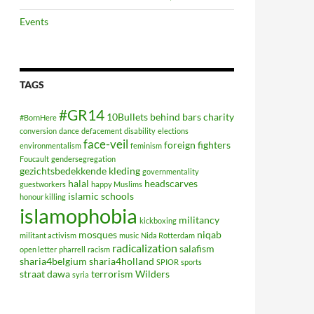
Events
TAGS
#GR14
10Bullets
behind bars
charity
#BornHere
conversion
dance
defacement
disability
elections
face-veil
foreign fighters
environmentalism
feminism
Foucault
gendersegregation
gezichtsbedekkende kleding
governmentality
halal
headscarves
guestworkers
happy Muslims
islamic schools
honour killing
islamophobia
militancy
kickboxing
mosques
niqab
militant activism
music
Nida Rotterdam
radicalization
salafism
open letter
pharrell
racism
sharia4belgium
sharia4holland
SPIOR
sports
straat dawa
terrorism
Wilders
syria