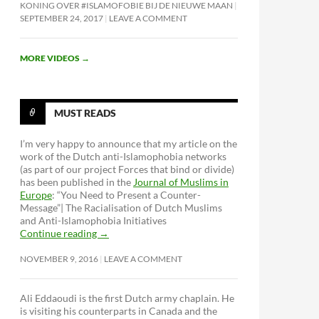
KONING OVER #ISLAMOFOBIE BIJ DE NIEUWE MAAN
SEPTEMBER 24, 2017
LEAVE A COMMENT
MORE VIDEOS
→
MUST READS
I’m very happy to announce that my article on the
work of the Dutch anti-Islamophobia networks
(as part of our project Forces that bind or divide)
has been published in the
Journal of Muslims in
Europe
: “You Need to Present a Counter-
Message”| The Racialisation of Dutch Muslims
and Anti-Islamophobia Initiatives
Continue reading
→
NOVEMBER 9, 2016
LEAVE A COMMENT
Ali Eddaoudi is the first Dutch army chaplain. He
is visiting his counterparts in Canada and the