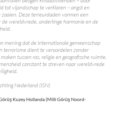
 aanvallen beogen kwaadwillenden – door
d tot vijandschap te verklaren – angst en
 zaaien. Deze terreurdaden vormen een
r de wereldvrede, onderlinge harmonie en de
heid.
 van mening dat de internationale gemeenschap
n terrorisme dient te veroordelen zonder
maken tussen ras, religie en geografische ruimte.
mensheid constant te streven naar wereldvrede
iligheid.
ichting Nederland (ISN)
i Görüş Kuzey Hollanda (Milli Görüş Noord-