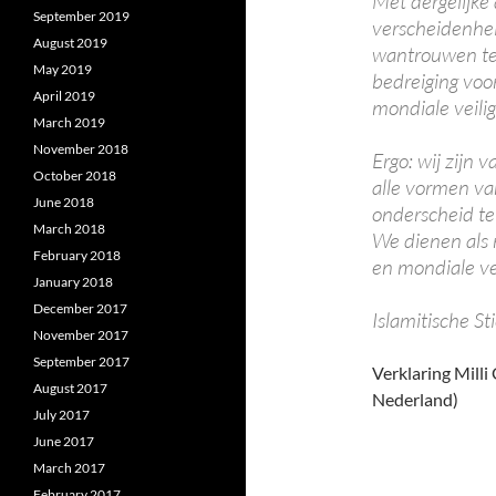
Met dergelijke
September 2019
verscheidenhei
August 2019
wantrouwen te
May 2019
bedreiging voo
April 2019
mondiale veilig
March 2019
November 2018
Ergo: wij zijn
October 2018
alle vormen va
June 2018
onderscheid te 
March 2018
We dienen als 
February 2018
en mondiale ve
January 2018
December 2017
Islamitische St
November 2017
September 2017
Verklaring Mill
August 2017
Nederland)
July 2017
June 2017
March 2017
February 2017