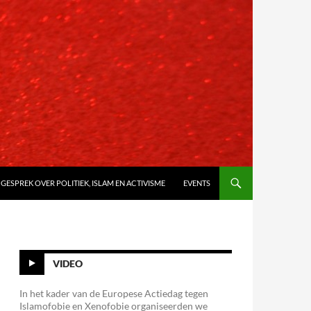
 GESPREK OVER POLITIEK, ISLAM EN ACTIVISME
EVENTS
VIDEO
In het kader van de Europese Actiedag tegen
Islamofobie en Xenofobie organiseerden we