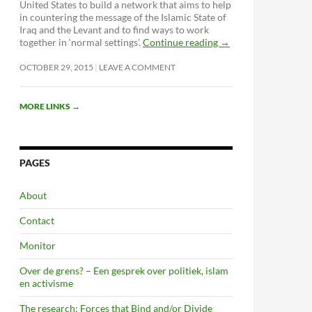
United States to build a network that aims to help
in countering the message of the Islamic State of
Iraq and the Levant and to find ways to work
together in ‘normal settings’.
Continue reading
→
OCTOBER 29, 2015
LEAVE A COMMENT
MORE LINKS
→
PAGES
About
Contact
Monitor
Over de grens? – Een gesprek over politiek, islam
en activisme
The research: Forces that Bind and/or Divide