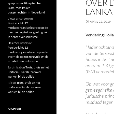
OVER D
symposium 28 september:
islam, moslims en
LANKA
burgerrechten in Nederland
pieter ancorson
on
APRIL 22, 2019
Persbericht: 12
moskeeorganisaties roepen de
overheid op tot zorgvuldigheid
Verklaring Holla
in debat over salafisme
Desiree Custers
on
Hedenochtend 
Persbericht: 12
moskeeorganisaties roepen de
van de terrori
overheid op tot zorgvuldigheid
hotels in Sri L
in debat over salafisme
en ruim 450 ge
Sarah Izat
on
Trots, thuis en het
(ISN) veroorde
uniform – Sarah Izat over
werken bij de politie
Rik
on
Trots, thuis en het
Op wat voor gr
uniform – Sarah Izat over
gepleegd; elke 
werken bij de politie
juridische prin
misdaad tegen 
ARCHIVES