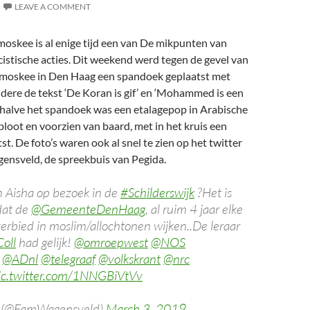
LEAVE A COMMENT
oskee is al enige tijd een van De mikpunten van
acistische acties. Dit weekend werd tegen de gevel van
moskee in Den Haag een spandoek geplaatst met
dere de tekst ‘De Koran is gif’ en ‘Mohammed is een
Behalve het spandoek was een etalagepop in Arabische
tbloot en voorzien van baard, met in het kruis een
t. De foto’s waren ook al snel te zien op het twitter
ensveld, de spreekbuis van Pegida.
Aisha op bezoek in de
#Schilderswijk
?Het is
dat de
@GemeenteDenHaag
, al ruim 4 jaar elke
erbied in moslim/allochtonen wijken..De leraar
oll
had gelijk!
@omroepwest
@NOS
@ADnl
@telegraaf
@volkskrant
@nrc
ic.twitter.com/1NNGBiVtVv
 (@FamWagensveld)
March 3, 2019