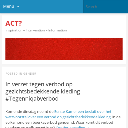
Menu
ACT?
Inspiration – Intervention – Information
POSTED IN
GENDER
In verzet tegen verbod op
gezichtsbedekkende kleding –
#Tegenniqabverbod
Komende dinsdag neemt de
Eerste Kamer een besluit over het
wetsvoorstel over een verbod op gezichtsbedekkende kleding
, in de
volksmond een boerkaverbod genoemd. Waar komt dit verbod
vandaan en welk verzet is er?
Continue reading
→