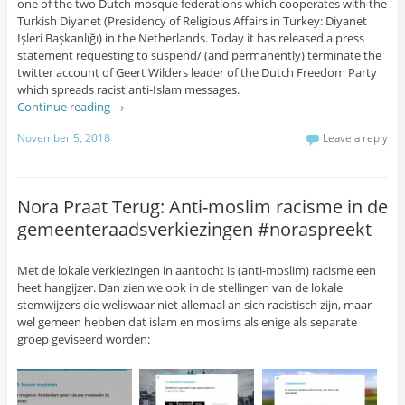
one of the two Dutch mosque federations which cooperates with the
Turkish Diyanet (Presidency of Religious Affairs in Turkey: Diyanet
İşleri Başkanlığı) in the Netherlands. Today it has released a press
statement requesting to suspend/ (and permanently) terminate the
twitter account of Geert Wilders leader of the Dutch Freedom Party
which spreads racist anti-Islam messages.
Continue reading
→
November 5, 2018
Leave a reply
Nora Praat Terug: Anti-moslim racisme in de
gemeenteraadsverkiezingen #noraspreekt
Met de lokale verkiezingen in aantocht is (anti-moslim) racisme een
heet hangijzer. Dan zien we ook in de stellingen van de lokale
stemwijzers die weliswaar niet allemaal an sich racistisch zijn, maar
wel gemeen hebben dat islam en moslims als enige als separate
groep geviseerd worden: