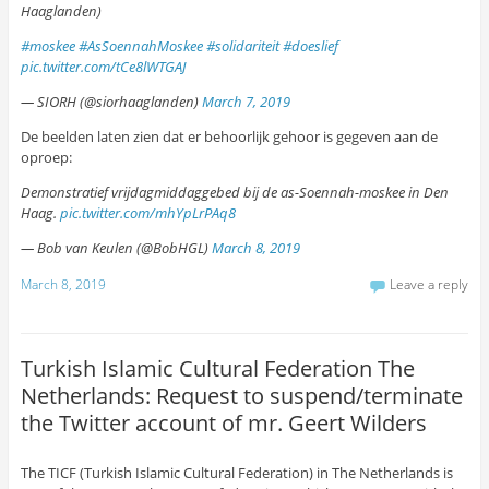
Haaglanden)
#moskee
#AsSoennahMoskee
#solidariteit
#doeslief
pic.twitter.com/tCe8lWTGAJ
— SIORH (@siorhaaglanden)
March 7, 2019
De beelden laten zien dat er behoorlijk gehoor is gegeven aan de
oproep:
Demonstratief vrijdagmiddaggebed bij de as-Soennah-moskee in Den
Haag.
pic.twitter.com/mhYpLrPAq8
— Bob van Keulen (@BobHGL)
March 8, 2019
March 8, 2019
Leave a reply
Turkish Islamic Cultural Federation The
Netherlands: Request to suspend/terminate
the Twitter account of mr. Geert Wilders
The TICF (Turkish Islamic Cultural Federation) in The Netherlands is