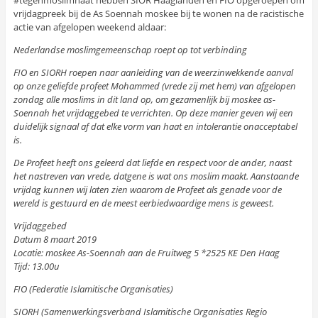
vrijdagpreek bij de As Soennah moskee bij te wonen na de racistische
actie van afgelopen weekend aldaar:
Nederlandse moslimgemeenschap roept op tot verbinding
FIO en SIORH roepen naar aanleiding van de weerzinwekkende aanval
op onze geliefde profeet Mohammed (vrede zij met hem) van afgelopen
zondag alle moslims in dit land op, om gezamenlijk bij moskee as-
Soennah het vrijdaggebed te verrichten. Op deze manier geven wij een
duidelijk signaal af dat elke vorm van haat en intolerantie onacceptabel
is.
De Profeet heeft ons geleerd dat liefde en respect voor de ander, naast
het nastreven van vrede, datgene is wat ons moslim maakt. Aanstaande
vrijdag kunnen wij laten zien waarom de Profeet als genade voor de
wereld is gestuurd en de meest eerbiedwaardige mens is geweest.
Vrijdaggebed
Datum 8 maart 2019
Locatie: moskee As-Soennah aan de Fruitweg 5 *2525 KE Den Haag
Tijd: 13.00u
FIO (Federatie Islamitische Organisaties)
SIORH (Samenwerkingsverband Islamitische Organisaties Regio