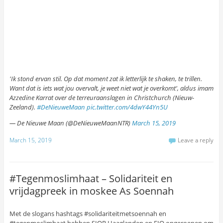
'Ik stond ervan stil. Op dat moment zat ik letterlijk te shaken, te trillen.
Want dat is iets wat jou overvalt, je weet niet wat je overkomt', aldus imam
Azzedine Karrat over de terreuraanslagen in Christchurch (Nieuw-
Zeeland).
#DeNieuweMaan
pic.twitter.com/4dwY44Yn5U
— De Nieuwe Maan (@DeNieuweMaanNTR)
March 15, 2019
March 15, 2019
Leave a reply
#Tegenmoslimhaat – Solidariteit en
vrijdagpreek in moskee As Soennah
Met de slogans hashtags #solidariteitmetsoennah en
#tegenmoslimhaat hebben SIOR Haaglanden en FIO opgeroepen om