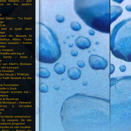
ative Religion – Just
cts on the world\’s
.
h
Start Siden – The Salafi
age
ah.tk
 Abd al Qadir Jilani
age
hmed Ibn Mustafa Al
Radhiya Allahu T’aala
Islam, tasawuf – Sufism
sme)
ng Vangnet
fmalika.web-log.nl
t Sanity – Israel /
ne
 van Allah\’s Bestaan
n ons Lichaam
sm Unveiled
fee House | TPMCafe
er Faith Network for the
ma Foundation
veller’s Souk
fstad\’ terrorism trial –
pments
ts & Readings
rij Momtazah | Helmond
led.net || Un-veiled
ions
l
bij Islamic webservices
 bij vangnet. De site
amitische jongeren!
moslim en niet moslims
i Maroc – Portail des