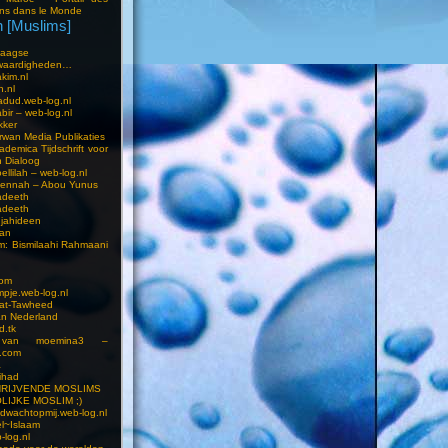
ns dans le Monde
 [Muslims]
s
aagse
waardigheden…
kim.nl
h.nl
dud.web-log.nl
bir – web-log.nl
kker
wan Media Publikaties
ademica Tijdschrift voor
n Dialoog
llilah – web-log.nl
oennah – Abou Yunus
adeeth
adeeth
jahideen
aan
am: Bismilaahi Rahmaani
com
pje.web-log.nl
 at-Tawheed
an Nederland
d.tk
 van moemina3 –
.com
a
ihad
HRIJVENDE MOSLIMS
LIJKE MOSLIM ;)
dwachtopmij.web-log.nl
l~Islaam
-log.nl