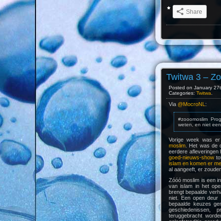
Share
Twitwa 3 – Z
Posted on January 27th
Categories:
Twitwa
.
Via
@MocroNL
:
#zooomoslim Pro
weten, en niet ee
Vorige week was er
moslim
. Het was de 
eerdere afleveringen
goed-nieuws-show
to
islam en komen er me
al aangeeft, er zoud
Zóóó moslim is een in
van islam in het ope
brengt bepaalde verha
niet. Een open deur
bepaalde keuzes gema
geschiedenissen, p
teruggebracht worden