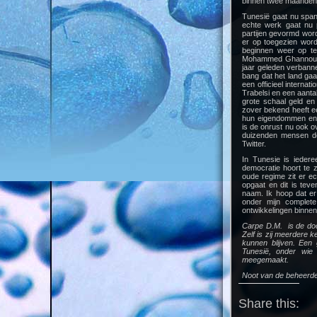
binnen twee maanden 
Tunesië gaat nu span
echte werk gaat nu 
partijen gevormd wor
er op toegezien worde
beginnen weer op te
Mohammed Ghannouchi) 
jaar geleden verbanne
bang dat het land gaa
een officieel internat
Trabelsi en een aanta
grote schaal geld en
zover bekend heeft een
hun eigendommen en 
is de onrust nu ook 
duizenden mensen de
Twitter.
In Tunesie is ieder
democratie hoort te z
oude regime zit er ec
opgaat en dit is teve
naam. Ik hoop dat er
onder mijn complete
ontwikkelingen binnen
Carpe D.M. is de do
Zelf is zij meerdere 
kunnen blijven. Een 
Tunesië, onder wie 
meegemaakt.
Noot van de beheerder
Share this: