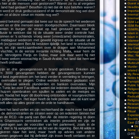
hier al die mensen voor gestorven? Waren ze nu al vergeten
Guest a
 land had gedaan? Beseften zij niet dat dit loze beloftes waren?
Headlin
n werd er druk gediscussieerd of de demonstratie nog wel door
Importa
en ze al deze steun en moeite nog wel?
Interna
Internat
 werd bekend gemaakt dat twee uur na de speech het wederom
ISIM Le
pen en er drie mensen waren doodgeschoten. Daarnaast bleek
ISIM Re
eagenten in burger de straat op had gestuurd om naar de
ISIM/R
llusie te wekken dat hij de situatie weer onder controle had.
Islam i
egonnen er ’s ochtends vroeg weer (vreedzame) demonstraties,
Islam i
et middaguur wederom met geweld ingreep en de situatie uit de
Islamn
ft (ex)president Ben Ali besloten tijdelijk het land te ontvluchten
islamop
uw, en zijn werkzaamheden over te dragen aan Mohammed
Joy Cat
vluchtte, in de eerste instantie richting Malta, waar hem de
Marriag
d. Vervolgens Parijs en Dubai, maar ook daar werd hij niet
Misc. N
al twee weken woonachtig in Saudi-Arabië, het land dat hem wel
Morocc
g heeft onthaald.
Multicul
Murder
zijn er drie gevangenissen in brand gestoken. Enkelen zijn
related 
o’n 3000 gevangenen hebben de gevangenissen kunnen
My Res
het land ingetrokken om het land verder in vernieling te brengen,
Notes f
 overvallen te plegen. Online werden beelden geplaatst van
Panopti
ook massaal winkels plunderden en banken overvielen. Mijn
Public I
in Tunis liet over FaceBook weten dat iedereen doodsbang was,
Religio
n huizen openbraken om spullen te stelen en de meisjes en
Relig
en. Nadat het leger dit doorkreeg ontstonden er vuurgevechten
Radicali
 politietroepen. Het leger heeft de hele periode aan de kant van
Religio
eeft alles op alles gezet om de orde te handhaven.
Researc
Researc
dent het land verliet en zijn rechterhand de macht over het land
Ritua
 de demonstranten de straten weer op om iedereen binnen het
Experie
an de RCD –de partij van Ben Ali- de interim regering te doen
Society 
jk is Ghannouchi vertrokken als interim president en zijn de
East
(1
edragen aan de voorzitter van het parlement, zoals in de
De 
. Wel is hij aangebleven als lid van de regering. Ben Ali wilde in
Some pe
rugkeren naar het land, maar heeft op advies van andere
(146)
ennen gegeven dat hij definitief zijn troon heeft verlaten en er
De