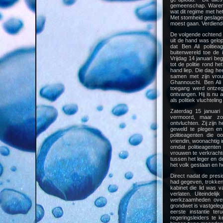
gemeenschap. Waren 
wat dit regime met het
Met stomheid geslage
moest gaan. Verdiend
De volgende ochtend
uit de hand was gelo
dat Ben Ali politi
buitenwereld toe de i
Vrijdag 14 januari b
tot de politie rond h
hand liep. Die dag hee
samen met zijn vro
Ghannouchi. Ben Ali 
toegang werd ontzeg
ontvangen. Hij is nu 
als politiek vluchtelin
Zaterdag 15 januari 
vermoord, maar z
ontvluchten. Zij zijn 
geweld te plegen en
politieagenten die 
vriendin, woonachtig 
omdat politieagente
vrouwen te verkracht
tussen het leger en de
het volk gestaan en h
Direct nadat de presi
had gegeven, trokken
kabinet die lid was v
verlaten. Uiteindeli
werkzaamheden overg
grondwet is vastgelegd
eerste instantie te
regeringsleiders te k