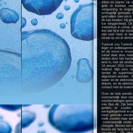
zitten en startte zij
geld te kunnen ver
vergunning te krijg
onmogelijk gemaakt. 
geld willen zien om i
dit kan betalen. Hij g
kar weggesleept. Uit
ziekenhuis in coma, 
iets dat hij in zijn s
niet voor niets te l
straat op om te demo
Tunesië zou Tunesië n
leger en politieagen
en de mond te snoere
vanaf daar door naar
doden door het harde 
land in, met als ein
16 januari 2011 kreeg
huilend. Mijn oom, t
omdat de supermark
afgesloten worden. K
water en de elektrici
drijven, en de elektric
contact met de buite
Over de hele wereld b
voornamelijk door mi
voorbereidingen getr
van Ben Ali. Zijn bel
gelden, er zoude
werkgelegenheid te s
meer gebruikt worden
melk zouden naar bene
(voornamelijk onder 
vreugde. Binnen een uu
leuzen als ‘lang leve
ge-upload. Dit alle