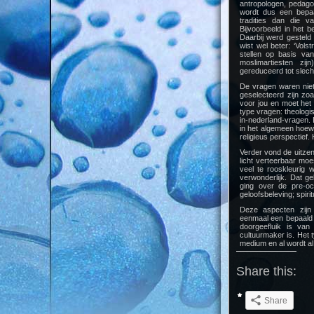
antropologen, pedag
wordt dus een bepaa
tradities dan die 
Bijvoorbeeld in het b
Daarbij werd gesteld
wist wel beter: ‘Vol
stellen op basis van
moslimartiesten zij
gereduceerd tot slech
De vragen waren niet
geselecteerd zijn zoa
voor jou en moet het 
type vragen: theologi
in-nederland-vragen. D
in het algemeen hoew
religieus perspectief.
Verder vond de uitzen
licht verteerbaar moes
veel te rooskleurig 
verwonderlijk. Dat ge
ging over de pre-occ
geloofsbeleving; spirit
Deze aspecten zijn 
eenmaal een bepaald p
doorgeefluik is van
cultuurmaker is. Het t
medium en al wordt al
Share this:
Share