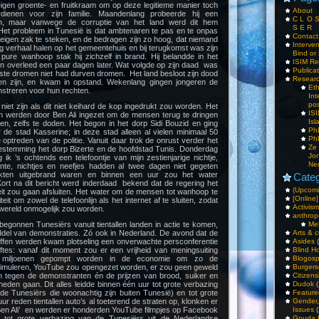
n eigen groente- en fruitkraam om op deze legitieme manier toch
About
dienen voor zijn familie. Maandenlang probeerde hij een
C L O 
en, maar vanwege de corruptie van het land werd dit hem
S E R
Het probleem in Tunesië is dat ambtenaren te pas en te onpas
Contac
n eigen zak te steken, en de bedragen zijn zo hoog, dat niemand
Interv
ing verhaal halen op het gemeentehuis en bij terugkomst was zijn
Bind or 
 pure wanhoop stak hij zichzelf in brand. Hij belandde in het
ISIM Re
en overleed een paar dagen later. Wat volgde op zijn daad was
Publica
toutste dromen niet had durven dromen. Het land besloot zijn dood
Resear
aten zijn, en kwam in opstand. Wekenlang gingen jongeren de
Et
nstreren voor hun rechten.
Int
pos
iet zijn als dit niet keihard de kop ingedrukt zou worden. Het
IS
ten werden door Ben Ali ingezet om de mensen terug te dringen
Isl
n, zelfs te doden. Het begon in het dorp Sidi Bouzid en ging
PhD
 de stad Kasserine; in deze stad alleen al vielen minimaal 50
PhD
optreden van de politie. Vanuit daar trok de onrust verder het
Ze
dbestemming het dorp Bizerte en de hoofdstad Tunis. Donderdag
Jo
 ik ’s ochtends een telefoontje van mijn zestienjarige nichtje,
Ne
ante, nichtjes en neefjes hadden al twee dagen niet gegeten
ten uitgebrand waren en binnen een uur zou het water
Categ
ort na dit bericht werd inderdaad bekend dat de regering het
(Upcomi
teit zou gaan afsluiten. Het water om de mensen tot wanhoop te
[Online]
iteit om zowel de telefoonlijn als het internet af te sluiten, zodat
Activism
nwereld onmogelijk zou worden.
anthrop
egonnen Tunesiërs vanuit tientallen landen in actie te komen,
Me
ddel van demonstraties. Zó ook in Nederland. De avond dat de
Arts & c
offen werden kwam plotseling een onverwachte persconferentie
Asides
(
oftes: vanaf dit moment zou er een vrijheid van meningsuiting
Blind H
n miljoenen gepompt worden in de economie om zo de
Blogos
timuleren, YouTube zou opengezet worden, er zou geen geweld
Burgers
 tegen de demonstranten én de prijzen van brood, suiker en
Citizens
den gaan. Dit alles leidde binnen één uur tot grote verbazing
Dudok
(
de Tunesiërs die woonachtig zijn buiten Tunesië) en tot grote
Feature
r reden tientallen auto’s al toeterend de straten op, klonken er
Gender
 Ben Ali’ en werden er honderden YouTube filmpjes op Facebook
Issues
(
s tot grote verbazing van de Tunesiërs uit de Nederlandse
Gouda 