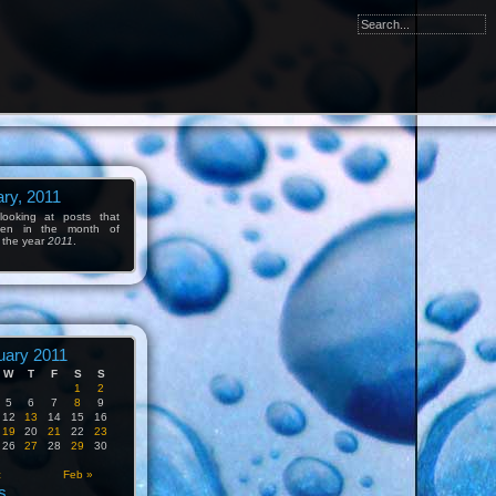
ry, 2011
ooking at posts that
tten in the month of
 the year
2011
.
uary 2011
W
T
F
S
S
1
2
5
6
7
8
9
12
13
14
15
16
19
20
21
22
23
26
27
28
29
30
c
Feb »
s