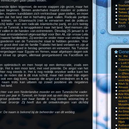
verkiezingen gaan plaats vinden.
(18
Stadsde
nende tijden tegemoet, de eerste stappen zijn gezet, maar het
State o
pas beginnen. Binnen anderhalve maand moeten er politieke
Twitwa
(
den, moeten kandidaten zich verkiesbaar gaan stellen, en moet
Uncateg
n dat het land niet in herhaling gaat vallen. Radicale partijen
Young 
 komen, en Ghannouchi (niet te verwarren met de politicus
Youth c
leider van een radicale islamistische partij, en zo’n twintig
(157)
n uit Tunesië, is teruggekeerd naar het land. Veel mensen zijn
t vallen in de handen van extremisten. Dinsdag 25 januari is er
ionaal arrestatiebevel uitgevaardigd voor Ben Ali, zijn vrouw Leila
l naaste familieleden. Zij worden er onder meer van verdacht op
 goederen van de Tunesische staat te hebben gestolen. Voor
 groot deel van de familie Trabelsi het land verlaten en zijn al
onroerend goed in beslag genomen en verwoest. Na Tunesië
Gene
overgeslagen naar Egypte en Yemen, waar afgelopen dagen ook
 straat op gingen, allemaal georganiseerd via FaceBook en
‘In th
Gracious
– Lotfi 
een optimistisch en men hoopt op een democratie, zoals een
…Kela
ijn. Het is een mooi land, met veel potentie. De angst van het
Ouarch
hter nog steeds in. Het is nog redelijk onzeker welke kant het
::–}{Nou
ns de reden dat ik dit stuk schrijf, maar niet onder mijn eigen
Al-isla
 ooit een dag komt, waarop die angst zal verdwijnen en ik mij
voor All
 naam trots kan uitlaten op zowel positieve als negatieve
Allah I
 het land.
Almaas
amanull
chter van een Nederlandse moeder en een Tunesische vader.
Amr Kha
keren per jaar in Tunesië, en hoopt ooit op een dag permanent te
An Isla
groot gedeelte van haar familie is nog steeds woonachtig in
sea
haar broertje Zij heeft dus de ontwikkelingen van dichtbij
Musalm
arabesq
As-Siraa
: De naam is bekend bij de beheerder van dit weblog.
assadaa
Assembl
Hijab
Authent
Azay