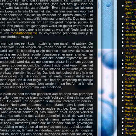
uceerd tot een ‘ding’ dat in beeld gebracht kan worden. U zult
Quran I
uur lang een koran in beeld zien (toch niet zo’n gek idee als
Islam I
am) want dat is niet aantrekkelijk. Evenmin gaan we luisteren
Religio
en Egyptische sheikh en het slachten van een lam voor het
Quran I
oral schokkende televisie op waardoor de kijkers afhaken. De
Islam W
n gebraden lam is natuurlijk helemaal onmogelijk. Dus gaan we
Studies,
ere manier verbeelden om een zo groot mogelijk publiek te
Islamfo
ken. Een publiek dat geschapen wordt en gelokt wordt met de
Islamic
ht gaat leren hoe datgene in elkaar zit waar half Nederland zich
Islamic
kt: van
moslimhobbyisme
tot voyeurisme (vandaag kom je te
islamica
 nooit durfde te vragen).
Islamop
Islamse
 men dat met een kwis, muziek en een panel met publiek. De
Islamwe
pische wist u dat vragen en vragen naar de mening van een
de Isla
arbij leek de bedoeling te zijn mensen meer over de islam te
Jihad:
 de islam ook beter zouden begrijpen en er meer affiniteit mee
Peace i
klinkt een beetje als de klassieke contacthypothese uit de
JPilot 
erondersteld werd dat als mensen met elkaar in contact zouden
Madrid1
k meer zouden mogen. Dat gebeurt inderdaad vaak, maar het
Maro
eel goed zijn dat als je iets of iemand beter kent je tot de
marokka
 elkaar eigenlijk niet zo ligt. Dat leek ook gebeurd te zijn in de
Maryam
et einde van de uitzending was het aantal mensen dat affiniteit
and thei
ben lager dan in het begin. Het had de uitzending de nodige
Michel
ls daar juist op ingegaan kon worden; maar het format is heilig
Modern
g meer dus het programma was afgelopen.
Moslimj
Moslimj
de islam zal echt moeten gebeuren aan de hand van personen
Muslim 
rtellen over wat de islam nu toch ‘echt zegt’ (het zijn natuurlijk
Muslim
n). De keuze van de gasten is dan ook interessant: een ex-
Umma
kaans-Nederlandse acteur, een Marokkaans-Nederlandse
Muslima
atheïstische autochtoon-Nederlandse actrice. Een heel goed
Muslim
 want waarom zouden zij niks kunnen en/of mogen vertellen
(MAT)
daarmee schep je dus wel een specifiek beeld: die van leken.
Mutma’
ers waren afwezig in dat panel: imams, geleerden, predikers
namira
le hoek (‘salafisten’) maar ook uit de hoek van de gevestigde
Otowi!
e duiding te geven, en af en toe als een soort scheidsrechter
Ramada
Maurits Berger. Iemand die inderdaad zeer goed op de hoogte is
Religi
radities, maar ook een andere invalshoek heeft dan sociologen,