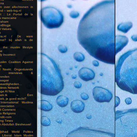
una
en over allochtonen in
nd – web-log.nl
et : Le Portail de la
a marocaine
vraham
esBlogje
l Values
m
ima.nl / De ware
enst? bij allah is de
 the muslim lifestyle
ne
ly Incorrect
slim Coalition Against
m
l Naakt. Ongesluierde
es, interviews &
ronden
aagse
waardigheden…
 News Network
ge Al Nisa
ddoek.tk – Een
ek, je goed recht?
International Muslima
Association
ed Comment
to Religions
ndit.com
ting Times
an Abdullah Biesheuvel
jtihad World Politics
n Liberal Islam Muslim