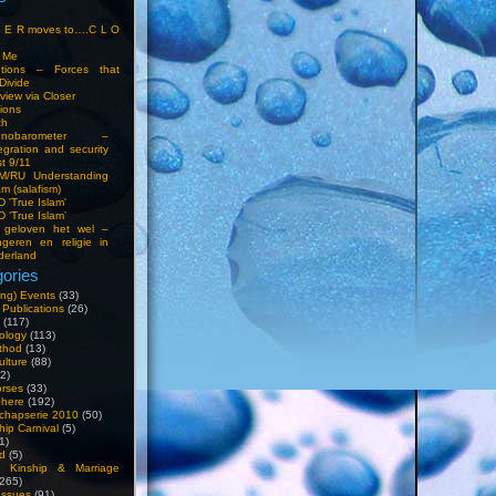
S E R moves to….C L O
t Me
entions – Forces that
Divide
view via Closer
tions
ch
hnobarometer –
egration and security
t 9/11
IM/RU Understanding
am (salafism)
 'True Islam'
 ‘True Islam’
 geloven het wel –
ngeren en religie in
derland
ories
ng) Events
(33)
 Publications
(26)
(117)
ology
(113)
thod
(13)
ulture
(88)
2)
orses
(33)
phere
(192)
chapserie 2010
(50)
hip Carnival
(5)
1)
d
(5)
, Kinship & Marriage
265)
Issues
(91)