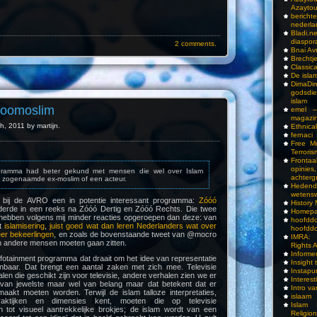
Azayto
bericht
nederla
Bladi.n
diaspor
2 comments.
Bnai A
Brechtj
Classica
De isla
DimaD
godsdi
islam
ooomoslim
emel –
magazi
, 2011 by martijn.
Ethnical
fernaci
Free Mu
Terroris
Frontaa
opini
gramma had beter gekund met mensen die wel over Islam
achterg
n zogenaamde ex-moslim of een acteur.
Hedend
wetens
 bij de AVRO een in potentie interessant programma:
Zóóó
History
derde in een reeks na Zóóó Dertig en Zóóó Rechts. Die twee
Homepa
 hebben volgens mij minder reacties opgeroepen dan deze: van
hoof
t
islamisering
,
juist goed wat dan leren Nederlanders wat over
hoofddo
er bekeerlingen
, en zoals de bovenstaande tweet van @mocro
IMRA: 
en andere mensen moeten gaan zitten.
Rights 
Inform
fotainment programma dat draait om het idee van representatie
Insight 
nbaar. Dat brengt een aantal zaken met zich mee. Televisie
Instapu
len die geschikt zijn voor televisie, andere verhalen zien we er
Interes
 van jewelste maar wel van belang maar dat betekent dat er
Intro v
akt moeten worden. Terwijl de islam talloze interpretaties,
islaam
raktijken en dimensies kent, moeten die op televisie
Islam I
 tot visueel aantrekkelijke brokjes; de islam wordt van een
Religio