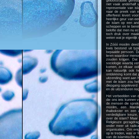
geloofstraditie gered
niet vaak anderhalf 
representatie van isl
naar de preek van e
offerfeest levert vo
heerlijke geur van ee
de islam op een and
scheppen en te berei
belofte dat men nu ec
toch druk over maa
weten wat je eigenlijk
In Zóóó moslim deed
kwis bestond uit ty
bepaalde persoon. Da
leren waardoor mensen
zouden krijgen. Dat 
sociologie waarbij v
komen, ze elkaar oo
kan natuurlijk ook h
ontdekking komt dat je
uitzending want aan h
met de islam zou heb
diepgang opgeleverd a
en de uitzenduren no
Het verbeelden van 
die ons iets kunnen ve
de mensen die spreke
moslim, een Marok
thaibokster en een 
verdedigbare keuze,
over de islam? Maar 
Religieuze gezagdrag
onder meer uit radica
organisaties. Om enig
op te treden, was er 
van de islamitische t