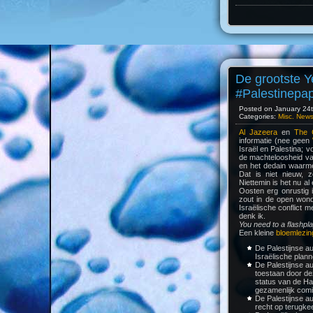
De grootste Y
#Palestinepa
Posted on January 24th
Categories:
Misc. New
Al Jazeera
en
The 
informatie (nee geen
Israël en Palestina; 
de machteloosheid van
en het dedain waarme
Dat is niet nieuw, z
Niettemin is het nu a
Oosten erg onrustig 
zout in de open wond
Israëlische conflict m
denk ik.
You need to a flashpl
Een kleine
bloemlezin
De Palestijnse au
Israëlische plan
De Palestijnse au
toestaan door dez
status van de H
gezamenlijk comit
De Palestijnse au
recht op terugke