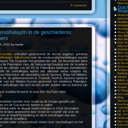
Marocai
0 comments.
Dutch
Blog
Hedend
wetens
Abdelha
Abdella
Abdulwa
erushalayim in de geschiedenis:
Abou Ja
Abu Ba
pers
Abu Mar
Acta Ac
, 2011 by martijn.
Islam e
s
.
Ahamdoe
Ahlu S
Guardian
onthulden gisteravond de eerste pagina’s geheime
Ahlul H
Wikileaks Volkskrant
) over de vredesonderhandelingen tussen
Ahlul H
volgens The Guardian het grootste lek ooit. De documenten laten
Al Moud
 de Palestijnen zien, de halsstarrige houding van de Israëliers
Al-Adz
e de officials van de VS de Palestijnse belangen benaderden.
Al-Isla
elfs de onthullingen waren niet allemaal nieuw volgens mij.
Rahiem
l een klassieker die uitzending van Al Jazeera. Waar het Midden-
Alesha
is na de gebeurtenissen in Tunesië, heeft Al Jazeera opnieuw
Alfeth.
e van het Midden-Oosten gestrooid: het eindeloze Palestijns-
Anoniem
et onthullingen die toch bij een groter publiek niet zo bekend zijn
Ansaar
At-Tiby
ayer enabled browser to view this YouTube video
beni-sai
g
:
Blog
Skyrock
toriteiten werden door Israël op de hoogte gesteld van
bouchr
nen om de Gazastrook binnen te vallen;
CyberDj
toriteit wilde de illegale nederzettingen in Oost-Jeruzalem
DE SC
e te laten annexeren door Israël en ‘creatief’ zijn over de
DE VRO
aram al-Sharif/Tempelberg en deze overdragen aan een
Dewerel
é met de Israëliërs;
Dien~oe
toriteit wilde compromissen sluiten over vluchtelingen en het
Eali.web
er;