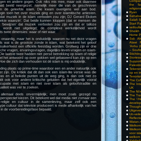
Compar
ogen en andere gogen. Ook niks mis mee, maar ook daarmee
the fa
ld beeld neergezet: namelijk meer die van de geschreven
religions
van de geleefde islam. Die kwam overigens wel aan bod.
Ryan
egin toen het over muziek ging en over islamitische artiesten.
Sahaba
 dat muziek in de islam verboden zou zijn; DJ Gerard Ekdom
Salafi 
strekte waanzin’. Dat beide kunnen kloppen (dat er mensen die
Start P
 ‘bewijzen’ dat muziek verboden zou zijn en dat er talloze
seifoull
n) wordt niet uitgelegd; de complexe werkelijkheid wordt
Sheikh
ts twee dimensies: waar of niet waar.
Home P
 onaardig, maar het is onduidelijk waarom nu net deze vragen
Sidi A
ls wat is de grootste zonde in islam, wat betekent het geloof
Alawi 
suikerfeest een officiële feestdag worden. Grofweg zijn er drie
‘Anhu (
sche vragen, ervaringsvragen, dagelijks-leven-vragen en islam-
– Soufi
ie laatste twee hadden niet persé betrekking op islam of religie
Stichti
el het antwoord op over gokken wel gebaseerd kan zijn op een
Storieso
 Hoe die zich dan verhouden tot dé islam is mij onduidelijk.
Suppor
Palesti
ding plaats op prime-time waardoor een en ander natuurlijk ook
Tekenen
t zijn. De kritiek dat dit dan ook een islam-lite versie was die
op en i
was en al heikele punten uit de weg ging, is dan ook niet zo
Terrori
ldt ook voor andere kritische geluiden dat het eigenlijk vooral
The Cof
upatie met islam en niet over islam als geloofstraditie en
The Int
ualiteit was ver te zoeken.
UK
The Ni’
allemaal deels onvermijdelijk; men moet zoals gezegd nu
The Tra
erspectief kiezen. Dit betekent wel dat media niet zomaar een
The \’Ho
 religie en cultuur in de samenleving, maar zelf ook een
develo
ype cultuur dat televisie produceert is mede afhankelijk van het
Though
 in de voorbereidingsfase bepaald.
Uitgeve
Un-vei
Reflect
Watan.n
Welkom 
Welkom
voor isl
welkom 
Yabilad