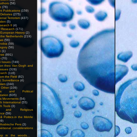
uthors
(58)
e
(76)
nt Publications
(159)
l Debates
(275)
ional Terrorism
(437)
iden
(5)
search II
(4)
U Research
(171)
n European History
(2)
n the Netherlands
(219)
ews
(56)
hobia
(59)
egory
(56)
e
(1)
ews
(891)
o
(70)
ti Issues
(749)
 on theo Van Gogh and
issues
(326)
earch
(118)
rom the Field
(82)
c Surveillance
(4)
slam
(244)
n Other
(109)
ious and Political
zation
(635)
us Movements
(54)
h International
(55)
h Tools
(3)
l and Religious
nce
(58)
& Politics in the Middle
59)
Arabische Pers
(3)
rsonal considerations
ep in the woods…