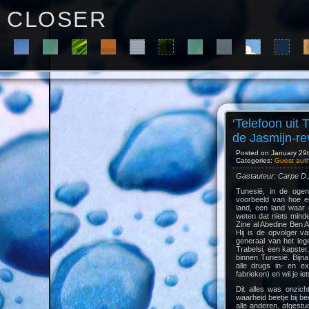
C L O S E R
‘Telefoon uit 
de Jasmijn-re
Posted on January 29th
Categories:
Guest aut
Gastauteur: Carpe D
Tunesië, in de oge
voorbeeld van hoe ee
land, een land waar 
weten dat niets minde
Zine al Abedine Ben A
Hij is de opvolger v
generaal van het leg
Trabelsi, een kapster
binnen Tunesië. Bijna 
alle drugs in- en ex
fabrieken) en wil je i
Dit alles was onzic
waarheid beetje bij 
alle anderen, afgestud