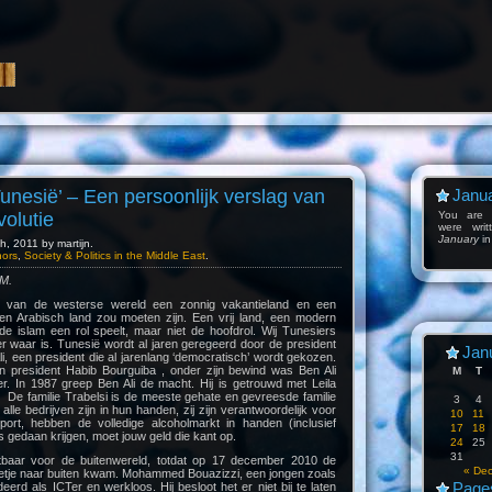
Tunesië’ – Een persoonlijk verslag van
Janua
volutie
You are l
were wri
January
in
, 2011 by martijn.
hors
,
Society & Politics in the Middle East
.
.M.
n van de westerse wereld een zonnig vakantieland en een
n Arabisch land zou moeten zijn. Een vrij land, een modern
de islam een rol speelt, maar niet de hoofdrol. Wij Tunesiers
r waar is. Tunesië wordt al jaren geregeerd door de president
Jan
li, een president die al jarenlang ‘democratisch’ wordt gekozen.
an president Habib Bourguiba , onder zijn bewind was Ben Ali
M
T
er. In 1987 greep Ben Ali de macht. Hij is getrouwd met Leila
. De familie Trabelsi is de meeste gehate en gevreesde familie
3
4
alle bedrijven zijn in hun handen, zij zijn verantwoordelijk voor
10
11
port, hebben de volledige alcoholmarkt in handen (inclusief
17
18
ets gedaan krijgen, moet jouw geld die kant op.
24
25
31
htbaar voor de buitenwereld, totdat op 17 december 2010 de
« De
beetje naar buiten kwam. Mohammed Bouazizzi, een jongen zoals
Page
eerd als ICTer en werkloos. Hij besloot het er niet bij te laten