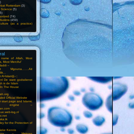
)
bat Rotterdam
(3)
f Science
(5)
5)
orized
(74)
Muslims
(459)
ulture (as a practice)
ral
e name of Allah, Most
, Most Merciful’
Haddi –
at Mgouna…….Ait
dik…
r Al-Islam}{–::
m.nl De ware godsdienst
ah is de Islam
s In The House
ah.org
led Official Website
m start page and Islamic
rch engine –
an.com
ue.web-log.nl
t.net
ka.tk
ey for the Protection of
ieke Kennis
touna – Meknes