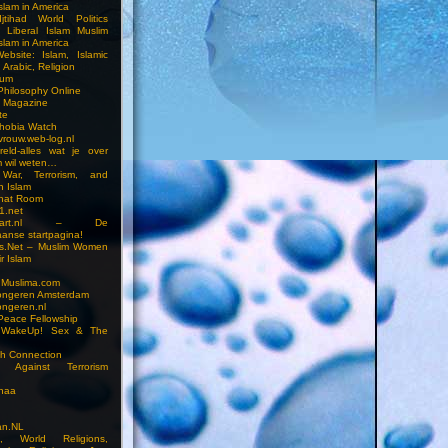
slam in America
jtihad World Politics
n Liberal Islam Muslim
slam in America
ebsite: Islam, Islamic
 Arabic, Religion
rum
 Philosophy Online
a Magazine
te
hobia Watch
vrouw.web-log.nl
reld-alles wat je over
m wil weten…
 War, Terrorism, and
n Islam
Chat Room
1.net
cstart.nl – De
anse startpagina!
s.Net – Muslim Women
r Islam
 Muslima.com
ongeren Amsterdam
ongeren.nl
Peace Fellowship
 WakeUp! Sex & The
h Connection
s Against Terrorism
inaa
n.NL
on, World Religions,