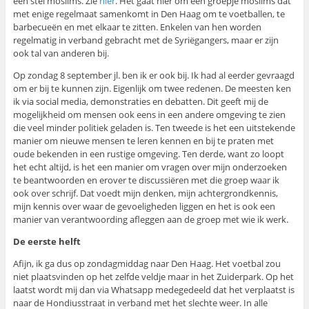
een stel moslims. Zie
hier
. Het gaat hier om een groepje moslims dat
met enige regelmaat samenkomt in Den Haag om te voetballen, te
barbecueën en met elkaar te zitten. Enkelen van hen worden
regelmatig in verband gebracht met de Syriëgangers, maar er zijn
ook tal van anderen bij.
Op zondag 8 september jl. ben ik er ook bij. Ik had al eerder gevraagd
om er bij te kunnen zijn. Eigenlijk om twee redenen. De meesten ken
ik via social media, demonstraties en debatten. Dit geeft mij de
mogelijkheid om mensen ook eens in een andere omgeving te zien
die veel minder politiek geladen is. Ten tweede is het een uitstekende
manier om nieuwe mensen te leren kennen en bij te praten met
oude bekenden in een rustige omgeving. Ten derde, want zo loopt
het echt altijd, is het een manier om vragen over mijn onderzoeken
te beantwoorden en erover te discussiëren met die groep waar ik
ook over schrijf. Dat voedt mijn denken, mijn achtergrondkennis,
mijn kennis over waar de gevoeligheden liggen en het is ook een
manier van verantwoording afleggen aan de groep met wie ik werk.
De eerste helft
Afijn, ik ga dus op zondagmiddag naar Den Haag. Het voetbal zou
niet plaatsvinden op het zelfde veldje maar in het Zuiderpark. Op het
laatst wordt mij dan via Whatsapp medegedeeld dat het verplaatst is
naar de Hondiusstraat in verband met het slechte weer. In alle