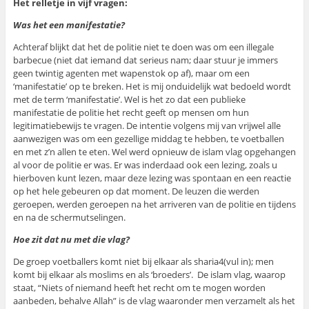
Het relletje in vijf vragen:
Was het een manifestatie?
Achteraf blijkt dat het de politie niet te doen was om een illegale
barbecue (niet dat iemand dat serieus nam; daar stuur je immers
geen twintig agenten met wapenstok op af), maar om een
‘manifestatie’ op te breken. Het is mij onduidelijk wat bedoeld wordt
met de term ‘manifestatie’. Wel is het zo dat een publieke
manifestatie de politie het recht geeft op mensen om hun
legitimatiebewijs te vragen. De intentie volgens mij van vrijwel alle
aanwezigen was om een gezellige middag te hebben, te voetballen
en met z’n allen te eten. Wel werd opnieuw de islam vlag opgehangen
al voor de politie er was. Er was inderdaad ook een lezing, zoals u
hierboven kunt lezen, maar deze lezing was spontaan en een reactie
op het hele gebeuren op dat moment. De leuzen die werden
geroepen, werden geroepen na het arriveren van de politie en tijdens
en na de schermutselingen.
Hoe zit dat nu met die vlag?
De groep voetballers komt niet bij elkaar als sharia4(vul in); men
komt bij elkaar als moslims en als ‘broeders’. De islam vlag, waarop
staat, “Niets of niemand heeft het recht om te mogen worden
aanbeden, behalve Allah” is de vlag waaronder men verzamelt als het