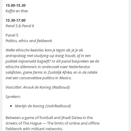
15.00-15.30
Koffie en thee
15.30-17.00
Panel 5 & Panel 6
Panel 5
Politics, ethics and fieldwork.
Welke ethische kwesties kom je tegen als je je als
antropoloog met studying-up bezig houdt, of in een
politiek mijnenveld begeeft? In dit panel bespreken we de
ethische dilemma’s in onderzoek naar Nederlandse
salafisten, game farms in Zuidelijk Afrika, en in de relatie
met een conservatieve politica in Mexico.
Voorzitter: Anouk de Koning (Radboud)
Sprekers:
Martijn de Koning (UvA/Radboud)
Between a game of football and Jihadi Da’wa in the
streets of The Hague — The limits of online and offline
fieldwork with militant networks.