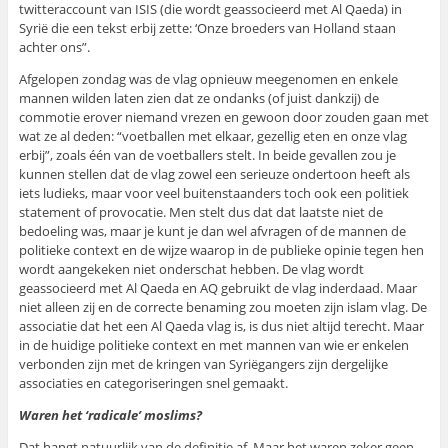
twitteraccount van ISIS (die wordt geassocieerd met Al Qaeda) in
Syrië die een tekst erbij zette: ‘Onze broeders van Holland staan
achter ons”.
Afgelopen zondag was de vlag opnieuw meegenomen en enkele
mannen wilden laten zien dat ze ondanks (of juist dankzij) de
commotie erover niemand vrezen en gewoon door zouden gaan met
wat ze al deden: “voetballen met elkaar, gezellig eten en onze vlag
erbij”, zoals één van de voetballers stelt. In beide gevallen zou je
kunnen stellen dat de vlag zowel een serieuze ondertoon heeft als
iets ludieks, maar voor veel buitenstaanders toch ook een politiek
statement of provocatie. Men stelt dus dat dat laatste niet de
bedoeling was, maar je kunt je dan wel afvragen of de mannen de
politieke context en de wijze waarop in de publieke opinie tegen hen
wordt aangekeken niet onderschat hebben. De vlag wordt
geassocieerd met Al Qaeda en AQ gebruikt de vlag inderdaad. Maar
niet alleen zij en de correcte benaming zou moeten zijn islam vlag. De
associatie dat het een Al Qaeda vlag is, is dus niet altijd terecht. Maar
in de huidige politieke context en met mannen van wie er enkelen
verbonden zijn met de kringen van Syriëgangers zijn dergelijke
associaties en categoriseringen snel gemaakt.
Waren het ‘radicale’ moslims?
Dat hangt natuurlijk van de definitie af. Maar het waren zeker geen