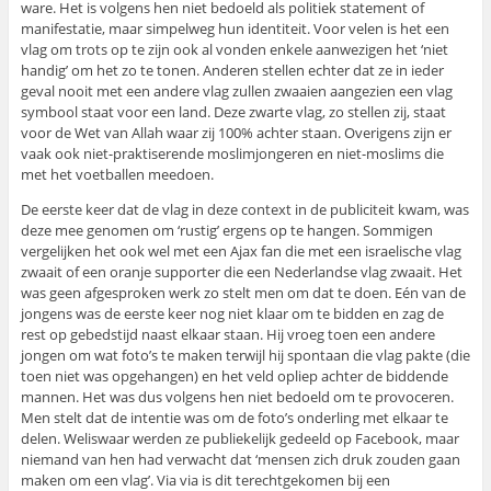
ware. Het is volgens hen niet bedoeld als politiek statement of
manifestatie, maar simpelweg hun identiteit. Voor velen is het een
vlag om trots op te zijn ook al vonden enkele aanwezigen het ‘niet
handig’ om het zo te tonen. Anderen stellen echter dat ze in ieder
geval nooit met een andere vlag zullen zwaaien aangezien een vlag
symbool staat voor een land. Deze zwarte vlag, zo stellen zij, staat
voor de Wet van Allah waar zij 100% achter staan. Overigens zijn er
vaak ook niet-praktiserende moslimjongeren en niet-moslims die
met het voetballen meedoen.
De eerste keer dat de vlag in deze context in de publiciteit kwam, was
deze mee genomen om ‘rustig’ ergens op te hangen. Sommigen
vergelijken het ook wel met een Ajax fan die met een israelische vlag
zwaait of een oranje supporter die een Nederlandse vlag zwaait. Het
was geen afgesproken werk zo stelt men om dat te doen. Eén van de
jongens was de eerste keer nog niet klaar om te bidden en zag de
rest op gebedstijd naast elkaar staan. Hij vroeg toen een andere
jongen om wat foto’s te maken terwijl hij spontaan die vlag pakte (die
toen niet was opgehangen) en het veld opliep achter de biddende
mannen. Het was dus volgens hen niet bedoeld om te provoceren.
Men stelt dat de intentie was om de foto’s onderling met elkaar te
delen. Weliswaar werden ze publiekelijk gedeeld op Facebook, maar
niemand van hen had verwacht dat ‘mensen zich druk zouden gaan
maken om een vlag’. Via via is dit terechtgekomen bij een