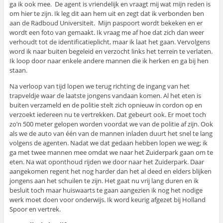
ga ik ook mee. De agent is vriendelijk en vraagt mij wat mijn reden is
om hier te zijn. Ik leg dit aan hem uit en zegt dat ik verbonden ben
aan de Radboud Universiteit. Mijn paspoort wordt bekeken en er
wordt een foto van gemaakt. Ik vraag me af hoe dat zich dan weer
verhoudt tot de identificatieplicht, maar ik laat het gaan. Vervolgens
word ik naar buiten begeleid en verzocht links het terrein te verlaten.
Ik loop door naar enkele andere mannen die ik herken en ga bij hen
staan.
Na verloop van tijd lopen we terug richting de ingang van het
trapveldje waar de laatste jongens vandaan komen. Al het eten is
buiten verzameld en de politie stelt zich opnieuw in cordon op en
verzoekt iedereen nu te vertrekken. Dat gebeurt ook. Er moet toch
zo’n 500 meter gelopen worden voordat we van de politie af zijn. Ook
als we de auto van één van de mannen inladen duurt het snel te lang
volgens de agenten. Nadat we dat gedaan hebben lopen we weg; ik
ga met twee mannen mee omdat we naar het Zuiderpark gaan om te
eten. Na wat oponthoud rijden we door naar het Zuiderpark. Daar
aangekomen regent het nog harder dan het al deed en elders blijken
jongens aan het schuilen te zijn. Het gaat nu vrij lang duren en ik
besluit toch maar huiswaarts te gaan aangezien ik nog het nodige
werk moet doen voor onderwijs. Ik word keurig afgezet bij Holland
Spoor en vertrek.