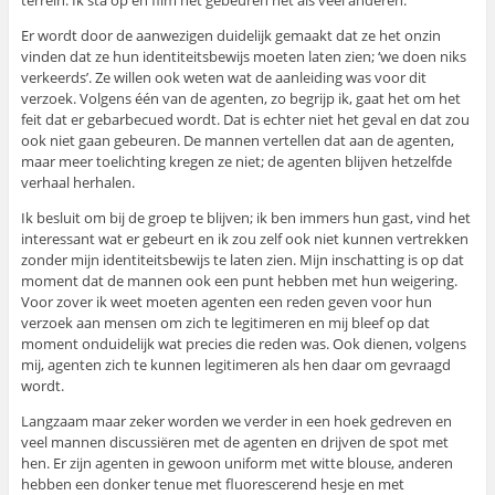
Er wordt door de aanwezigen duidelijk gemaakt dat ze het onzin
vinden dat ze hun identiteitsbewijs moeten laten zien; ‘we doen niks
verkeerds’. Ze willen ook weten wat de aanleiding was voor dit
verzoek. Volgens één van de agenten, zo begrijp ik, gaat het om het
feit dat er gebarbecued wordt. Dat is echter niet het geval en dat zou
ook niet gaan gebeuren. De mannen vertellen dat aan de agenten,
maar meer toelichting kregen ze niet; de agenten blijven hetzelfde
verhaal herhalen.
Ik besluit om bij de groep te blijven; ik ben immers hun gast, vind het
interessant wat er gebeurt en ik zou zelf ook niet kunnen vertrekken
zonder mijn identiteitsbewijs te laten zien. Mijn inschatting is op dat
moment dat de mannen ook een punt hebben met hun weigering.
Voor zover ik weet moeten agenten een reden geven voor hun
verzoek aan mensen om zich te legitimeren en mij bleef op dat
moment onduidelijk wat precies die reden was. Ook dienen, volgens
mij, agenten zich te kunnen legitimeren als hen daar om gevraagd
wordt.
Langzaam maar zeker worden we verder in een hoek gedreven en
veel mannen discussiëren met de agenten en drijven de spot met
hen. Er zijn agenten in gewoon uniform met witte blouse, anderen
hebben een donker tenue met fluorescerend hesje en met