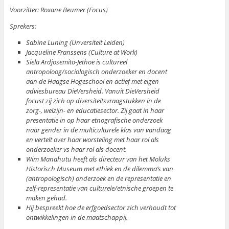
Voorzitter: Roxane Beumer (Focus)
Sprekers:
Sabine Luning (Unversiteit Leiden)
Jacqueline Franssens (Culture at Work)
Siela Ardjosemito-Jethoe is cultureel
antropoloog/sociologisch onderzoeker en docent
aan de Haagse Hogeschool en actief met eigen
adviesbureau DieVersheid. Vanuit DieVersheid
focust zij zich op diversiteitsvraagstukken in de
zorg-, welzijn- en educatiesector. Zij gaat in haar
presentatie in op haar etnografische onderzoek
naar gender in de multiculturele klas van vandaag
en vertelt over haar worsteling met haar rol als
onderzoeker vs haar rol als docent.
Wim Manahutu heeft als directeur van het Moluks
Historisch Museum met ethiek en de dilemma’s van
(antropologisch) onderzoek en de representatie en
zelf-representatie van culturele/etnische groepen te
maken gehad.
Hij bespreekt hoe de erfgoedsector zich verhoudt tot
ontwikkelingen in de maatschappij.