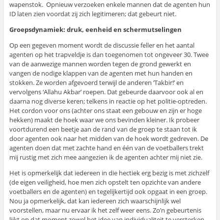
wapenstok. Opnieuw verzoeken enkele mannen dat de agenten hun
ID laten zien voordat zij zich legitimeren; dat gebeurt niet.
Groepsdynamiek: druk, eenheid en schermutselingen
Op een gegeven moment wordt de discussie feller en het aantal
agenten op het trapveldje is dan toegenomen tot ongeveer 30. Twee
van de aanwezige mannen worden tegen de grond gewerkt en
vangen de nodige klappen van de agenten met hun handen en
stokken. Ze worden afgevoerd terwijl de anderen ‘Takbir!’ en
vervolgens ‘Allahu Akbar’ roepen. Dat gebeurde daarvoor ook al en
daarna nog diverse keren; telkens in reactie op het politie-optreden.
Het cordon voor ons (achter ons staat een gebouw en zijn er hoge
hekken) maakt de hoek waar we ons bevinden kleiner. Ik probeer
voortdurend een beetje aan de rand van de groep te staan tot ik
door agenten ook naar het midden van de hoek wordt gedreven. De
agenten doen dat met zachte hand en één van de voetballers trekt
mij rustig met zich mee aangezien ik de agenten achter mij niet zie.
Het is opmerkelijk dat iedereen in die hectiek erg bezig is met zichzelf
(de eigen veiligheid, hoe men zich opstelt ten opzichte van andere
voetballers en de agenten) en tegelijkertijd ook opgaat in een groep.
Nou ja opmerkelijk, dat kan iedereen zich waarschijnlijk wel
voorstellen, maar nu ervaar ik het zelf weer eens. Zo’n gebeurtenis
lijkt op dat moment zowel het idee van individualiteit te versterken