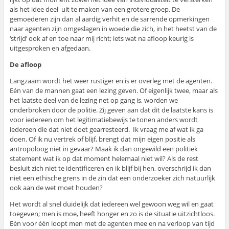
als het idee deel uit te maken van een grotere groep. De
gemoederen zijn dan al aardig verhit en de sarrende opmerkingen
naar agenten zijn omgeslagen in woede die zich, in het heetst van de
‘strijd’ ook af en toe naar mij richt; iets wat na afloop keurig is
uitgesproken en afgedaan.
De afloop
Langzaam wordt het weer rustiger en is er overleg met de agenten.
Eén van de mannen gaat een lezing geven. Of eigenlijk twee, maar als
het laatste deel van de lezing net op gang is, worden we
onderbroken door de politie. Zij geven aan dat dit de laatste kans is
voor iedereen om het legitimatiebewijs te tonen anders wordt
iedereen die dat niet doet gearresteerd. Ik vraag me af wat ik ga
doen. Of ik nu vertrek of blijf, brengt dat mijn eigen positie als
antropoloog niet in gevaar? Maak ik dan ongewild een politiek
statement wat ik op dat moment helemaal niet wil? Als de rest
besluit zich niet te identificeren en ik blijf bij hen, overschrijd ik dan
niet een ethische grens in de zin dat een onderzoeker zich natuurlijk
ook aan de wet moet houden?
Het wordt al snel duidelijk dat iedereen wel gewoon weg wil en gaat
toegeven; men is moe, heeft honger en zo is de situatie uitzichtloos.
Eén voor één loopt men met de agenten mee en na verloop van tijd