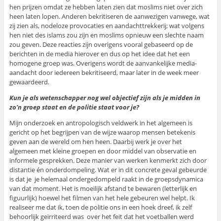
hen prijzen omdat ze hebben laten zien dat moslims niet over zich
heen laten lopen. Anderen bekritiseren de aanwezigen vanwege, wat
zij zien als, nodeloze provocaties en aandachttrekkerij; wat volgens
hen niet des islams zou zijn en moslims opnieuw een slechte naam
zou geven. Deze reacties zijn overigens vooral gebaseerd op de
berichten in de media hierover en dus op het idee dat het een
homogene groep was. Overigens wordt de aanvankelijke media-
aandacht door iedereen bekritiseerd, maar later in de week meer
gewaardeerd.
Kun je als wetenschapper nog wel objectief zijn als je midden in
zo’n groep staat en de politie staat voor je?
Mijn onderzoek en antropologisch veldwerk in het algemeen is
gericht op het begrijpen van de wijze waarop mensen betekenis
geven aan de wereld om hen heen. Daarbij werk je over het
algemeen met kleine groepen en door middel van observatie en
informele gesprekken. Deze manier van werken kenmerkt zich door
distantie én onderdompeling. Wat er in dit concrete geval gebeurde
is dat je je helemaal ondergedompeld raakt in de groepsdynamica
van dat moment. Het is moeilijk afstand te bewaren (letterlijk en
figuurlijk) hoewel het filmen van het hele gebeuren wel helpt. Ik
realiseer me dat ik, toen de politie ons in een hoek dreef, ik zelf
behoorlijk geïrriteerd was over het feit dat het voetballen werd