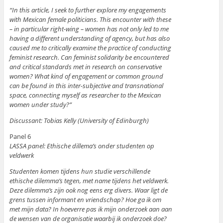
“In this article, I seek to further explore my engagements
with Mexican female politicians. This encounter with these
– in particular right-wing – women has not only led to me
having a different understanding of agency, but has also
caused me to critically examine the practice of conducting
feminist research. Can feminist solidarity be encountered
and critical standards met in research on conservative
women? What kind of engagement or common ground
can be found in this inter-subjective and transnational
space, connecting myself as researcher to the Mexican
women under study?”
Discussant: Tobias Kelly (University of Edinburgh)
Panel 6
LASSA panel: Ethische dillema’s onder studenten op
veldwerk
Studenten komen tijdens hun studie verschillende
ethische dilemma’s tegen, met name tijdens het veldwerk.
Deze dilemma’s zijn ook nog eens erg divers. Waar ligt de
grens tussen informant en vriendschap? Hoe ga ik om
met mijn data? In hoeverre pas ik mijn onderzoek aan aan
de wensen van de organisatie waarbij ik onderzoek doe?