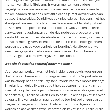
mensen van Sharia4Belgium. Er waren mensen van andere
vergelijkbare netwerken, maar ook mensen die daar niets mee te
maken hadden en het ook niet altijd eens zijn met de werkwijze van
dat soort netwerkjes. Daarbij was ook niet iedereen het eens met het
standpunt om geen ID te laten zien. Sommigen wilden dat juist wel
en spraken dat tijdens en na afloop ook uit. Ook vonden enkelen
aanwezigen het ophangen van de vlag nodeloos provocerend en
aandachttrekkend. Toen de situatie echter hectisch werd, verdwenen
dat soort meningsverschillen: door de politie in een hoek gedreven
worden is erg goed voor eenheid en ‘bonding’. Na afloop is er wel
weer over gesproken. Alle aanwezigen over één kam scheren is
derhalve geen accurate weergave van de situatie.
Wat zijn de reacties achteraf onder moslims?
Voor veel aanwezigen was het hele incident een bewijs voor en een
illustratie van hoe er wordt omgegaan met moslims. Vrijwel iedereen
was na afloop boos en teleurgesteld: ‘zonde van zo’n mooie middag!’.
Enkelen laten duidelijk zien dat dit hele gebeuren hen sterkt in het
idee dat ze op het juiste pad zitten en vooral moeten doorgaan met
ze doen: “als jullie dit zo willen zien so be it”. Enkelen zijn kritisch over
de opstelling van anderen naar de politie toe, het ophangen van de
vlag en het weigeren om hun ID te laten zien. In de dagen erna
worden de aanwezigen zowel geprezen als bekritiseerd. Er zijn er die