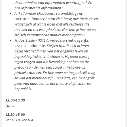
de anonimiteit van informanten waarborgen? En
hoe informeer je informanten?
Anke Tonnaer (Radboud):
reisweblobgs en
toerisme.
Tonnaer houdt zich bezig met toerisme en
vraagt zich af wat te doen met alle reisblogs die
mensen op het web plaatsen. Hoe kun je hier op een
ethisch verantwoorde manier mee omgaan?
Fridus Steijlen (KITLV):
video’s en het dagelijks
leven in Indonesië.
Steijlen houdt zich al jaren
bezig met het filmen van het dagelijks leven op
bepaalde plekken in Indonesie. Hij loopt hierbij
tegen vragen aan die betrekking hebben op de
privacy van de mensen, zowel in het privé als
publieke domein. En hoe open en toegankelijk mag
en kan het materiaal zijn? Tenslotte, een belangrijk
punt van aandacht is dat privacy altijd cultureel
bepaald is.
12.30-13.30
Lunch
13.30-15.00
Panel 3 & Panel 4