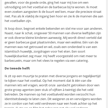
gevallen, voor de goede orde, ging het naar mij toe om een
uitnodiging om het voetbal en de barbecue bij te wonen. Ik moet
even zoeken aangezien ik de buurt wel ken, maar die precieze straat
niet. Pas als ik vlakbij de ingang ben hoor en zie ik de mannen die aan
het voetballen zijn.
Ik loop door, begroet enkele bekenden en stel me voor aan anderen.
Naast, naar ik schat, ongeveer 50 mannen van diverse leeftijden zijn
er ook diverse kleine kinderen aanwezig. Mij wordt direct verteld dat
er geen barbecue gaat plaatsvinden, maar een
walima
. Eén van de
mannen was net getrouwd en wil, zoals een onderdeel is van een
islamitisch huwelijk, zorgdragen voor het eten. Een soort
huwelijksbanket zeg maar. Hij heeft voorgesteld om niet meer te
barbecueën, maar om het vlees te regelen via een catering.
De tweede helft
Ik zit op een muurtje te praten met diverse jongens en tegelijkertijd
te kijken naar het voetbal. Op het moment dat ik één van die
mannen iets wil vragen, wordt onze aandacht getrokken door een
grote groep agenten (een stuk of vijftien à twintig) die het veld
betreden. De mannen op het voetbalveld worden verzocht hun
identiteitsbewijs te laten zien. Dit weigeren ze en vervolgens worden
ze in cordon van het veld verdreven naar een hoek achter op het
terrein. Ik sta op en film het gebeuren net als veel anderen.