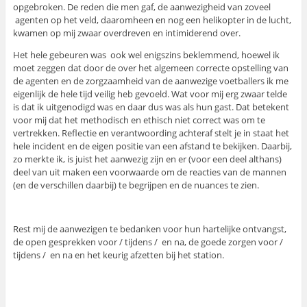
opgebroken. De reden die men gaf, de aanwezigheid van zoveel
agenten op het veld, daaromheen en nog een helikopter in de lucht,
kwamen op mij zwaar overdreven en intimiderend over.
Het hele gebeuren was ook wel enigszins beklemmend, hoewel ik
moet zeggen dat door de over het algemeen correcte opstelling van
de agenten en de zorgzaamheid van de aanwezige voetballers ik me
eigenlijk de hele tijd veilig heb gevoeld. Wat voor mij erg zwaar telde
is dat ik uitgenodigd was en daar dus was als hun gast. Dat betekent
voor mij dat het methodisch en ethisch niet correct was om te
vertrekken. Reflectie en verantwoording achteraf stelt je in staat het
hele incident en de eigen positie van een afstand te bekijken. Daarbij,
zo merkte ik, is juist het aanwezig zijn en er (voor een deel althans)
deel van uit maken een voorwaarde om de reacties van de mannen
(en de verschillen daarbij) te begrijpen en de nuances te zien.
Rest mij de aanwezigen te bedanken voor hun hartelijke ontvangst,
de open gesprekken voor / tijdens / en na, de goede zorgen voor /
tijdens / en na en het keurig afzetten bij het station.