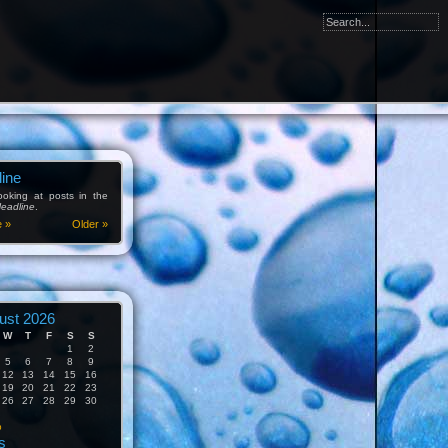
ine
ooking at posts in the
eadline
.
e »
Older »
ust 2026
W
T
F
S
S
1
2
5
6
7
8
9
12
13
14
15
16
19
20
21
22
23
26
27
28
29
30
p
s