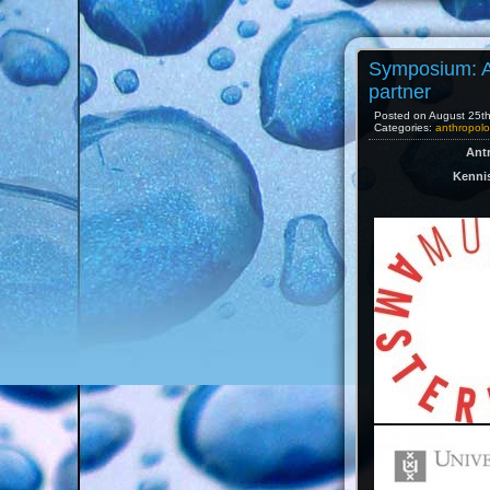
Symposium: A
partner
Posted on August 25th,
Categories:
anthropolo
Antr
Kennis