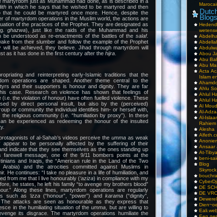
re martyrdom just as Muhammad had done, as is described in a
Marocai
dith
in which he says that he wished to be martyred and then
Dutch
o that he could be martyred once more. Hence, despite the
Blog
er of martyrdom operations in the Muslim world, the actions are
uation of the practices of the Prophet. They are designated as
Hedend
sg.
ghazwa
), just like the raids of the Muhammad and his
wetens
be understood as re-enactments of the battles of the
salaf
.
Abdelha
ake from their slumber and follow the example of the Prophet
Abdella
ory will be achieved, they believe. Jihad through martyrdom will
Abdulwa
st as it has done in the first century after the
hijra
.
Abou Ja
Abu Ba
Abu Mar
Acta Ac
ropriating and reinterpreting early-Islamic traditions that the
Islam e
dom operations are shaped. Another theme central to the
Ahamdoe
tyrs and their supporters is honour and dignity. They are far
Ahlu S
this case. Research on violence has shown that feelings of
Ahlul H
(i.e. the violation of honour) have often fuelled violence. These
Ahlul H
sed by direct personal insult, but also by the (perceived)
Al Moud
oup or community the individual identifies him- or herself with,
Al-Adz
 the religious community (i.e. “humiliation by proxy”). In these
Al-Isla
can be experienced as redeeming the honour of the insulted
Rahiem
y.
Alesha
Alfeth.
protagonists of al-Sahab’s videos perceive the
umma
as weak
Anoniem
 appear to be personally affected by the suffering of their
Ansaar
and indicate that they see themselves as the ones standing up
At-Tiby
is farewell message, one of the 9/11 bombers points at the
beni-sai
stinians and Iraqis, the “American rule in the Land of the Two
Blog
 Arabia) and the atrocities committed against Muslims in
Skyrock
 He continues: “I take no pleasure in a life of humiliation, and
bouchr
 from me that I live honourably (
‘aziza
) in compliance with my
CyberDj
efore, he states, he left his family “to avenge my brothers blood”
DE SC
our.” Along these lines, martyrdom operations are regularly
DE VRO
rms such as
‘izza
(“honour”, “power”) and
karama
(“dignity”,
Dewerel
). The attacks are seen as honourable as they express that
Dien~oe
esce in the humiliating situation of the
umma
, but are willing to
Eali.web
evenge its disgrace. The martyrdom operations humiliate the
Een gen