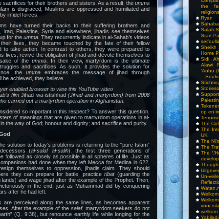
Compar
 sacrifices for their brothers and sisters. As a result, the
umma
the fa
lam is disgraced, Muslims are oppressed and humiliated and
religions
by infidel forces.
Ryan
Sahaba
s have turned their backs to their suffering brothers and
Salafi 
n, Iraq, Palestine, Syria and elsewhere, jihadis see themselves
Start P
up for the
umma
. They recurrently indicate in al-Sahab’s videos
seifoull
 their lives, they became touched by the fate of their fellow
Sheikh
 to take action. In contrast to others, they were prepared to
Home P
s lives, revive the obligation of jihad and devote themselves to
Sidi A
e sake of the
umma
. In their view, martyrdom is the ultimate
Alawi 
truggles and sacrifices. As such, it provides the solution for
‘Anhu (
Once, the
umma
embraces the message of jihad through
– Soufi
l be achieved, they believe.
Stichti
Storieso
ayer enabled browser to view this YouTube video
Suppor
hab’s film
Jihad wa-istishhad
(Jihad and martyrdom) from 2008
Palesti
o carried out a martyrdom operation in Afghanistan.
Tekenen
idered so important in this respect? To answer this question,
op en i
lusters of meanings that are given to martyrdom operations in al-
Terrori
in the way of God; honour and dignity; and sacrifice and purity.
The Cof
The Int
 God
UK
The Ni’
the solution to today’s problems is returning to the “pure Islam”
The Tra
edecessors (
al-salaf al-salih
): the first three generations of
The \’Ho
 followed as closely as possible in all spheres of life. Just as
develo
mpanions had done when they left Mecca for Medina in 622,
Though
esign themselves to oppression, jihadis claim. They should
Uitgeve
ere they can prepare for battle, practice
ribat
(guarding the
Un-vei
 lands) and wage jihad after the example of the Prophet. Then,
Reflect
n victoriously in the end, just as Muhammad did by conquering
Watan.n
s after he had left.
Welkom 
Welkom
s are perceived along the same lines, as becomes apparent
voor isl
ses. After the example of the
salaf
, martyrdom seekers do not
welkom 
earth” (Q. 9:38), but renounce earthly life while longing for the
Yabilad