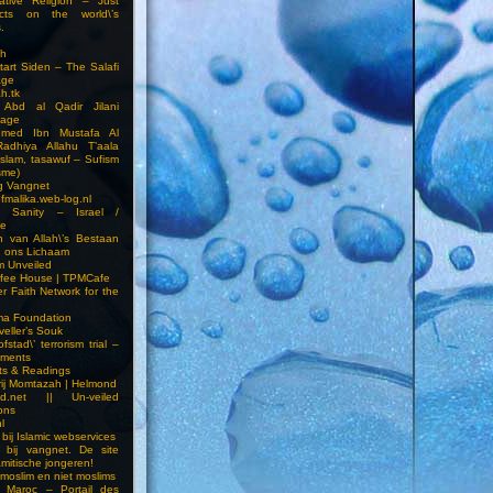
ative Religion – Just
cts on the world\’s
.
h
Start Siden – The Salafi
age
ah.tk
 Abd al Qadir Jilani
age
hmed Ibn Mustafa Al
Radhiya Allahu T’aala
Islam, tasawuf – Sufism
sme)
ng Vangnet
fmalika.web-log.nl
t Sanity – Israel /
ne
 van Allah\’s Bestaan
n ons Lichaam
sm Unveiled
fee House | TPMCafe
er Faith Network for the
ma Foundation
veller’s Souk
fstad\’ terrorism trial –
pments
ts & Readings
rij Momtazah | Helmond
led.net || Un-veiled
ions
l
bij Islamic webservices
 bij vangnet. De site
amitische jongeren!
moslim en niet moslims
i Maroc – Portail des