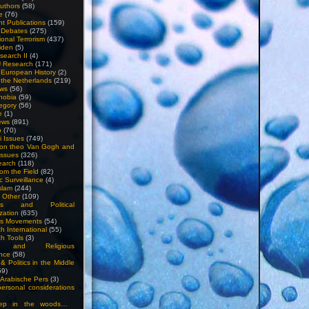
uthors
(58)
e
(76)
nt Publications
(159)
l Debates
(275)
ional Terrorism
(437)
iden
(5)
search II
(4)
U Research
(171)
n European History
(2)
n the Netherlands
(219)
ews
(56)
hobia
(59)
egory
(56)
e
(1)
ews
(891)
o
(70)
ti Issues
(749)
 on theo Van Gogh and
issues
(326)
earch
(118)
rom the Field
(82)
c Surveillance
(4)
slam
(244)
n Other
(109)
ious and Political
zation
(635)
us Movements
(54)
h International
(55)
h Tools
(3)
l and Religious
nce
(58)
& Politics in the Middle
59)
Arabische Pers
(3)
rsonal considerations
ep in the woods…