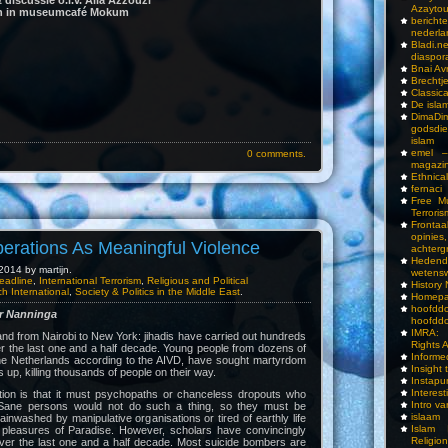
Azayto
en in museumcafé Mokum
bericht
nederla
Bladi.n
diaspor
Bnai A
Brechtj
Classica
De isla
DimaD
godsdi
islam
emel –
0 comments.
magazi
Ethnical
fernaci
Free Mu
Terroris
Frontaa
opini
erations As Meaningful Violence
achterg
Hedend
014 by martijn.
wetens
eadline
,
International Terrorism
,
Religious and Political
History
h International
,
Society & Politics in the Middle East
.
Homepa
hoof
er Nanninga
hoofddo
IMRA: 
nd from Nairobi to New York: jihadis have carried out hundreds
Rights 
er the last one and a half decade. Young people from dozens of
Inform
 the Netherlands according to the AIVD, have sought martyrdom
Insight 
up, killing thousands of people on their way.
Instapu
Interes
on is that it must psychopaths or chanceless dropouts who
Intro v
Sane persons would not do such a thing, so they must be
islaam
ainwashed by manipulative organisations or tired of earthly life
Islam I
 pleasures of Paradise. However, scholars have convincingly
Religio
over the last one and a half decade. Most suicide bombers are