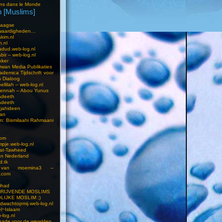
ns dans le Monde
 [Muslims]
s
aagse
waardigheden…
kim.nl
h.nl
dud.web-log.nl
bir – web-log.nl
kker
wan Media Publikaties
ademica Tijdschrift voor
n Dialoog
llilah – web-log.nl
oennah – Abou Yunus
adeeth
adeeth
jahideen
aan
am: Bismilaahi Rahmaani
com
pje.web-log.nl
 at-Tawheed
an Nederland
d.tk
 van moemina3 –
.com
a
ihad
HRIJVENDE MOSLIMS
LIJKE MOSLIM ;)
dwachtopmij.web-log.nl
l~Islaam
-log.nl
ade voor de werelden