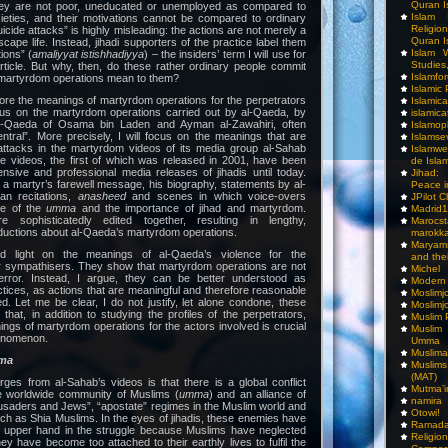
Quran I
ey are not poor, uneducated or unemployed as compared to
Islam I
cieties, and their motivations cannot be compared to ordinary
Religio
uicide attacks” is highly misleading: the actions are not merely a
Quran I
cape life. Instead, jihadi supporters of the practice label them
Islam W
ions” (
amaliyyat istishhadiyya
) – the insiders’ term I will use for
Studies,
rticle. But why, then, do these rather ordinary people commit
Islamfo
martyrdom operations mean to them?
Islamic
xplore the meanings of martyrdom operations for the perpetrators
Islamic
ocus on the martyrdom operations carried out by al-Qaeda, by
islamica
l-Qaeda of Osama bin Laden and Ayman al-Zawahiri, often
Islamop
tral”. More precisely, I will focus on the meanings that are
Islamse
attacks in the martyrdom videos of its media group al-Sahab
Islamwe
e videos, the first of which was released in 2001, have been
de Isla
sive and professional media releases of jihadis until today.
Jihad:
e a martyr’s farewell message, his biography, statements by al-
Peace i
an recitations,
anasheed
and scenes in which voice-overs
JPilot 
te of the
umma
and the importance of jihad and martyrdom.
Madrid1
 sophisticatedly edited together, resulting in lengthy,
Maro
ductions about al-Qaeda’s martyrdom operations.
marokka
Maryam
 light on the meanings of al-Qaeda’s violence for the
and thei
ir sympathisers. They show that martyrdom operations are not
Michel
error. Instead, I argue, they can be better understood as
Modern
ctices, as actions that are meaningful and therefore reasonable
Moslimj
ed. Let me be clear, I do not justify, let alone condone, these
Moslimj
 that, in addition to studying the profiles of the perpetrators,
Muslim 
nings of martyrdom operations for the actors involved is crucial
Muslim
henomenon.
Umma
Muslima
ma
Muslim
(MAT)
ges from al-Sahab’s videos is that there is a global conflict
Mutma’
e worldwide community of Muslims (
umma
) and an alliance of
namira
usaders and Jews”, “apostate” regimes in the Muslim world and
Otowi!
h as Shia Muslims. In the eyes of jihadis, these enemies have
Ramada
e upper hand in the struggle because Muslims have neglected
Religi
have become too attached to their earthly lives to fulfil the