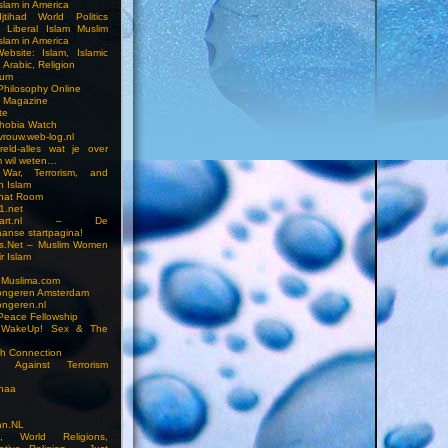
slam in America
jtihad World Politics
n Liberal Islam Muslim
slam in America
ebsite: Islam, Islamic
 Arabic, Religion
rum
 Philosophy Online
a Magazine
te
hobia Watch
vrouw.web-log.nl
reld-alles wat je over
m wil weten…
 War, Terrorism, and
n Islam
Chat Room
1.net
cstart.nl – De
anse startpagina!
s.Net – Muslim Women
r Islam
 Muslima.com
ongeren Amsterdam
ongeren.nl
Peace Fellowship
 WakeUp! Sex & The
h Connection
s Against Terrorism
inaa
n.NL
on, World Religions,