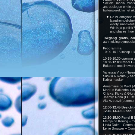
Sociale media zoal
antropologen om in co
buitenwereld in het a
De vluchtigheid va
laagdrempeligheid
weetjes/anekdotis
Wie is je publiek
and shares: hoe
Toegang gratis, aa
aanmelding symposiu
Programma
10.00-10.15 inloop + k
10.15-10.30 opening
10.30-12.00 Panel I 
Bekeerd, moslim word
Vanessa Vroon-Naje
Saskia Aukema (Zazqu
Kabra masker
Annemarie de Wildt 
Markus Balkenhol (Mee
Chicks, Kicks & Glor
Jasmijn Rana (FU-Ber
Alia Azzouzi (communi
12.00-12.45 Bezicht
12.45-13.30 Lunch
13.30-15.00 Panel II
Martijn de Koning – 
Linda Duits – Commun
Lenie Brouwer – Comm
15.00-16.00 Vragen &