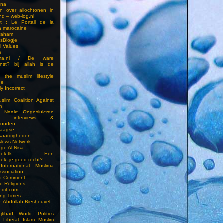
una
en over allochtonen in
nd – web-log.nl
et : Le Portail de la
a marocaine
vraham
esBlogje
l Values
m
ima.nl / De ware
enst? bij allah is de
 the muslim lifestyle
ne
ly Incorrect
slim Coalition Against
m
l Naakt. Ongesluierde
es, interviews &
ronden
aagse
waardigheden…
 News Network
ge Al Nisa
ddoek.tk – Een
ek, je goed recht?
International Muslima
Association
ed Comment
to Religions
ndit.com
ting Times
an Abdullah Biesheuvel
jtihad World Politics
n Liberal Islam Muslim