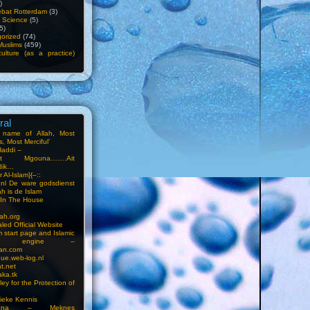
)
bat Rotterdam
(3)
f Science
(5)
5)
orized
(74)
Muslims
(459)
ulture (as a practice)
ral
e name of Allah, Most
, Most Merciful’
Haddi –
at Mgouna…….Ait
dik…
r Al-Islam}{–::
m.nl De ware godsdienst
ah is de Islam
s In The House
ah.org
led Official Website
m start page and Islamic
rch engine –
an.com
ue.web-log.nl
t.net
ka.tk
ey for the Protection of
ieke Kennis
touna – Meknes