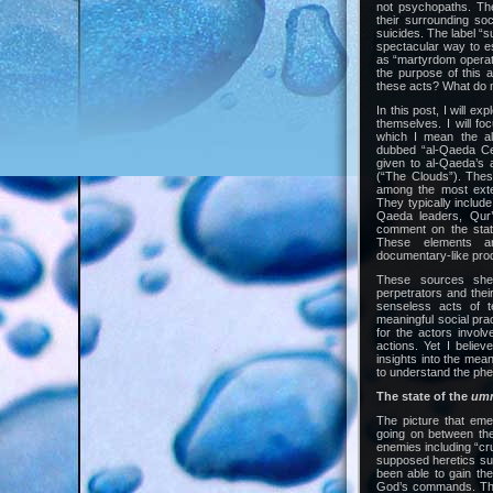
not psychopaths. Th
their surrounding so
suicides. The label “s
spectacular way to es
as “martyrdom operat
the purpose of this a
these acts? What do 
In this post, I will e
themselves. I will f
which I mean the a
dubbed “al-Qaeda Cen
given to al-Qaeda’s 
(“The Clouds”). Thes
among the most exten
They typically includ
Qaeda leaders, Qur’
comment on the sta
These elements are
documentary-like pro
These sources shed
perpetrators and the
senseless acts of t
meaningful social pra
for the actors involv
actions. Yet I believe
insights into the mea
to understand the p
The state of the
um
The picture that emer
going on between th
enemies including “cr
supposed heretics suc
been able to gain th
God’s commands. They 