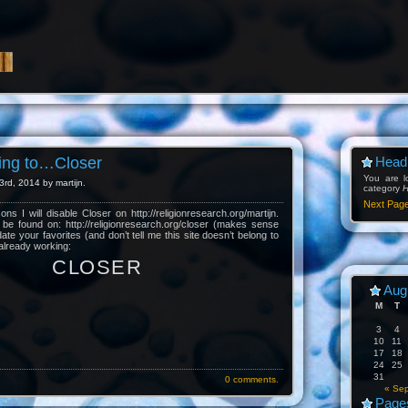
ving to…Closer
Headl
You are l
rd, 2014 by martijn.
category
H
Next Pag
ns I will disable Closer on http://religionresearch.org/martijn.
e found on: http://religionresearch.org/closer (makes sense
ate your favorites (and don’t tell me this site doesn’t belong to
 already working:
C L O S E R
Aug
M
T
3
4
10
11
17
18
24
25
31
0 comments.
« Se
Page