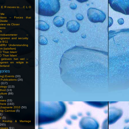
S E R moves to….C L O
t Me
entions – Forces that
Divide
view via Closer
tions
ch
hnobarometer –
egration and security
t 9/11
IM/RU Understanding
am (salafism)
 'True Islam'
 ‘True Islam’
 geloven het wel –
ngeren en religie in
derland
ories
ng) Events
(33)
 Publications
(26)
(117)
ology
(113)
thod
(13)
ulture
(88)
2)
orses
(33)
phere
(192)
chapserie 2010
(50)
hip Carnival
(5)
1)
d
(5)
, Kinship & Marriage
265)
Issues
(91)