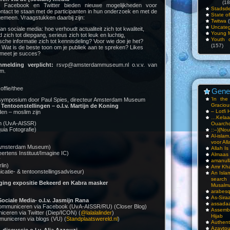
(18
s Facebook en Twitter bieden nieuwe mogelijkheden voor
Stadsde
ntact te staan met de participanten in hun onderzoek en met de
State o
lgemeen. Vraagstukken daarbij zijn:
Twitwa
(
Uncateg
n sociale media: hoe verhoudt actualiteit zich tot kwaliteit,
Young 
 zich tot diepgang, serieus zich tot leuk en luchtig,
Youth c
che informatie zich tot kennisdeling? Voor wie doe je het?
(157)
? Wat is de beste toon om je publiek aan te spreken? Likes
 meet je succes?
nmelding verplicht:
rsvp@amsterdammuseum.nl o.v.v. van
m.
offie/thee
Gene
‘In th
 symposium door Paul Spies, directeur Amsterdam Museum
Gracious
– Tentoonstellingen – o.l.v. Martijn de Koning
– Lotfi 
en – moslim zijn
…Kela
m (UvA-AISSR)
Ouarch
ia Fotografie)
::–}{Nou
Al-isla
voor All
(Amsterdam Museum)
Allah I
rtens Instituut/Imagine IC)
Almaas
y
amanull
lin)
Amr Kha
catie- & tentoonstellingsadviseur)
An Isla
sea
iging expositie Bekeerd en Kabra masker
Musalm
arabesq
As-Siraa
 Sociale Media- o.l.v. Jasmijn Rana
assadaa
Communiceren via Facebook (UvA-AISSR/RU) (Closer Blog)
Assembl
iceren via Twitter (Diep/ICON) (
@lalalalinder
)
Hijab
uniceren via blogs (VU) (
Standplaatswereld.nl
)
Authent
Azay
 discussie o.l.v. Alia Azzouzi