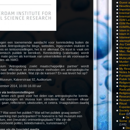
Guest a
Headlin
Importa
Interna
Internat
ISIM Le
ISIM Re
ISIM/R
Islam i
Islam i
Islamn
islamop
logen een toenemende aandacht voor kennisdeling buiten de
Joy Cat
iteit. Antropologische blogs, websites, ingezonden stukken in
Marriag
es en tentoonstellingen, het is er allemaal. De inzet is vaak om
Misc. N
demisch publiek te bereiken. Kennisdeling (valorisatie) wordt
Morocc
 mate gezien als kerntaak van universiteiten en als voorwaarde
Multicul
aties als NWO.
Murder
related 
ium ‘Antropoloog zoekt maatschappelijke partner’ wordt
My Res
naar effectieve en innovatieve methoden om antropologische
Notes f
t een breder publiek. Wat zijn de kansen? En wat levert het op?
Panopti
Public I
useum, Kalverstraat 92, Auditorium
Religio
ptember 2014, 10.00-16.00 uur
Relig
Radicali
n via tentoonstellingen
Religio
 lenen zich goed voor het delen van antropologische kennis.
Researc
ntropologen en musea kan stimuleren dat mensen elkaar
Researc
 gaan, reflecteren, uitwisselen, et cetera. Vraagstukken daarbij
Ritua
Experie
Society 
k? Wat weet het publiek? Wat wil het publiek graag weten?
East
(1
erking met participanten? In hoeverre is het museum een
De 
ium, een (neutrale) ontmoetingsplaats? Wie zijn de
Some pe
voorbeeld politici, beleidsmakers, kunstenaars)?
(146)
De
ren via de (sociale) media