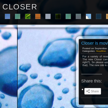
C L O S E R
Closer is mo
Posted on September 3
Categories:
Headline
.
For a variety of reaso
The new Closer can b
right?). So please upd
that). The new site is
Share this:
Share