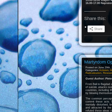
16.00-17.00 Naprat
Share this:
Share
Martyrdom Op
Posted on June 29th, 2
Categories:
Activism
,
H
Radicalization
,
Researc
Guest Author: Piet
From Bali to Bagdad a
of suicide attacks ov
countries, including
by blowing themselves 
The common percepti
commit these acts. 
mentally disturbed, br
and attracted by the
refuted these ideas 