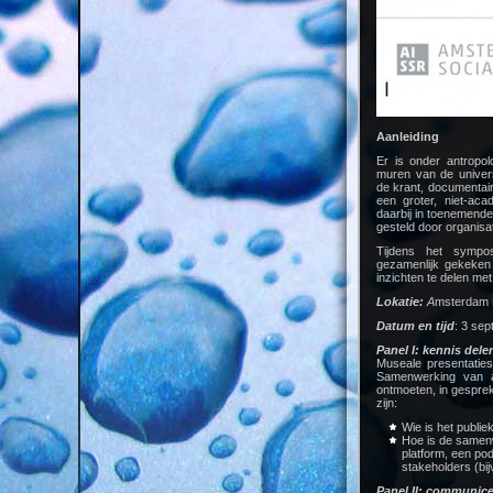
Aanleiding
Er is onder antropo
muren van de univers
de krant, documentair
een groter, niet-aca
daarbij in toenemende
gesteld door organis
Tijdens het sympos
gezamenlijk gekeken 
inzichten te delen me
Lokatie:
A
msterdam M
Datum en tijd
: 3 se
Panel I: kennis dele
Museale presentaties
Samenwerking van a
ontmoeten, in gesprek
zijn:
Wie is het publie
Hoe is de samenw
platform, een pod
stakeholders (bij
Panel II: communice