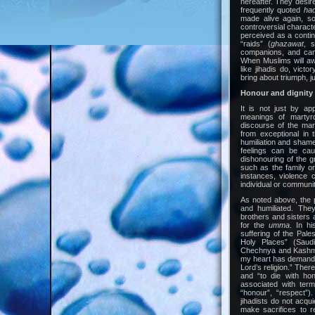
hereafter. They desi
frequently quoted
ha
made alive again, s
controversial charact
perceived as a contin
“raids” (
ghazawat
, 
companions, and can 
When Muslims will aw
like jihadis do, vict
bring about triumph, ju
Honour and dignity
It is not just by app
meanings of martyr
discourse of the mar
from exceptional in 
humiliation and shame 
feelings can be cau
dishonouring of the gr
such as the family or
instances, violence 
individual or communit
As noted above, the 
and humiliated. They
brothers and sisters 
for the
umma
. In h
suffering of the Pale
Holy Places” (Saudi
Chechnya and Kashmir.
my heart has demanded
Lord’s religion.” Ther
and “to die with hon
associated with te
“honour”, “respect”
jihadists do not acqui
make sacrifices to r