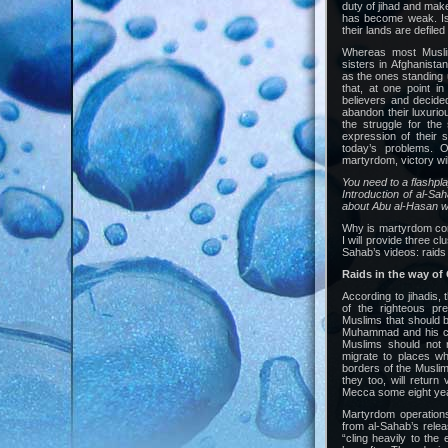
duty of jihad and make
has become weak. Is
their lands are defiled 
Whereas most Muslim
sisters in Afghanista
as the ones standing 
that, at one point in
believers and decided
abandon their luxuriou
the struggle for th
expression of their s
today’s problems. 
martyrdom, victory wil
You need to a flashpl
Introduction of al-Sa
about Abu al-Hasan wh
Why is martyrdom cons
I will provide three c
Sahab’s videos: raids 
Raids in the way of
According to jihadis, 
of the righteous pr
Muslims that should be
Muhammad and his co
Muslims should not r
migrate to places wh
borders of the Muslim
they too, will retur
Mecca some eight year
Martyrdom operation
from al-Sahab’s relea
“cling heavily to the 