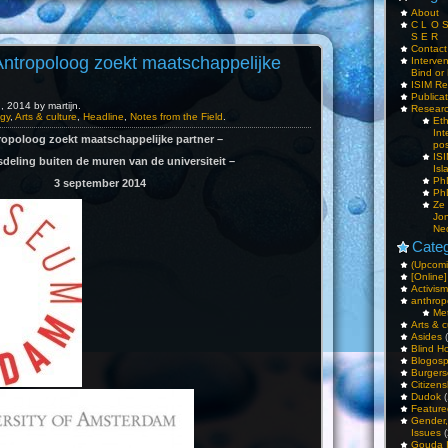
About
C L O 
S E R
Contac
ntropoloog zoekt maatschappelijke
Interv
Bind or 
ISIM Re
Publica
 2014 by martijn.
Resear
gy
,
Arts & culture
,
Headline
,
Notes from the Field
.
Et
Int
opoloog zoekt maatschappelijke partner –
pos
IS
deling buiten de muren van de universiteit –
Isl
PhD
3 september 2014
PhD
Ze
Jo
Ne
Categ
(Upcomi
[Online]
Activism
anthrop
Me
Arts & c
Asides
(
Blind H
Blogos
Burgers
Citizens
Dudok
(
Feature
Gender
Issues
(
Gouda 