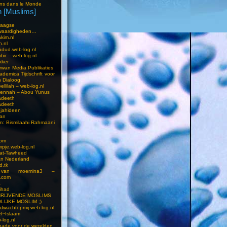
ns dans le Monde
 [Muslims]
s
aagse
waardigheden…
kim.nl
h.nl
dud.web-log.nl
bir – web-log.nl
kker
wan Media Publikaties
ademica Tijdschrift voor
n Dialoog
llilah – web-log.nl
oennah – Abou Yunus
adeeth
adeeth
jahideen
aan
am: Bismilaahi Rahmaani
com
pje.web-log.nl
 at-Tawheed
an Nederland
d.tk
 van moemina3 –
.com
a
ihad
HRIJVENDE MOSLIMS
LIJKE MOSLIM ;)
dwachtopmij.web-log.nl
l~Islaam
-log.nl
ade voor de werelden