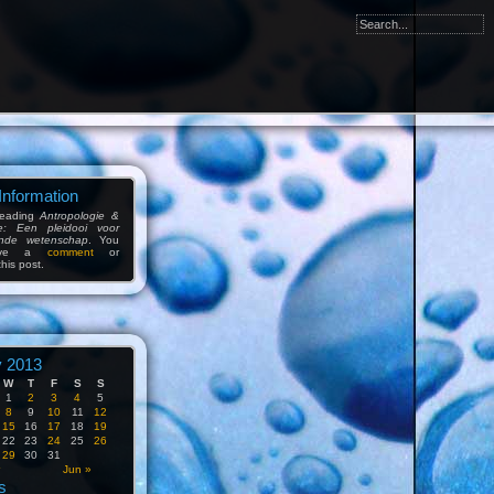
Information
reading
Antropologie &
me: Een pleidooi voor
ende wetenschap
. You
eave a
comment
or
his post.
 2013
W
T
F
S
S
1
2
3
4
5
8
9
10
11
12
15
16
17
18
19
22
23
24
25
26
29
30
31
Jun »
s