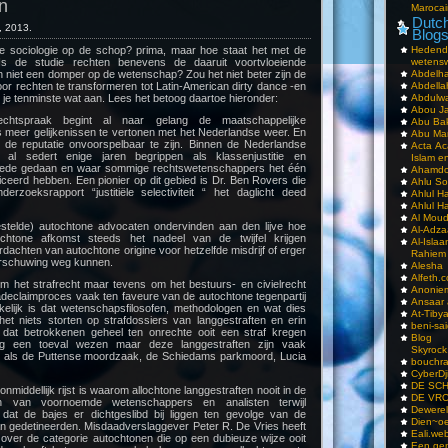
n
Marocai
Dutch
, 2013.
Blog
e sociologie op de schop? prima, maar hoe staat het met de
Hedend
Is de studie rechten benevens de daaruit voortvloeiende
wetens
 niet een domper op de wetenschap? Zou het niet beter zijn de
Abdelha
or rechten te transformeren tot Latin-American dirty dance -en
Abdella
 je tenminste wat aan. Lees het betoog daartoe hieronder:
Abdulwa
Abou Ja
chtspraak begint al naar gelang de maatschappelijke
Abu Ba
s meer gelijkenissen te vertonen met het Nederlandse weer. En
Abu Mar
t de reputatie onvoorspelbaar te zijn. Binnen de Nederlandse
Acta Ac
 al sedert enige jaren begrippen als klassenjustitie en
Islam e
ntrede gedaan en waar sommige rechtswetenschappers het één
Ahamdoe
ceerd hebben. Een pionier op dit gebied is Dr. Ben Rovers die
Ahlu S
erzoeksrapport “justitiële selectiviteit “ het daglicht deed
Ahlul H
Ahlul H
Al Moud
gestelde) autochtone advocaten ondervinden aan den lijve hoe
Al-Adz
chtone afkomst steeds het nadeel van de twijfel krijgen
Al-Isla
rdachten van autochtone origine voor hetzelfde misdrijf of erger
Rahiem
arschuwing weg kunnen.
Alesha
Alfeth.
om het strafrecht maar tevens om het bestuurs- en civielrecht
Anoniem
adeclaimproces vaak ten faveure van de autochtone tegenpartij
Ansaar
kelijk is dat wetenschapsfilosofen, methodologen en wat dies
At-Tiby
het niets storten op strafdossiers van langgestraften en erin
beni-sai
 dat betrokkenen geheel ten onrechte ooit een straf kregen
Blog
 een toeval wezen maar deze langgestraften zijn vaak
Skyrock
n als de Puttense moordzaak, de Schiedams parkmoord, Lucia
bouchr
CyberDj
DE SC
onmiddellijk rijst is waarom allochtone langgestraften nooit in de
DE VRO
en van voornoemde wetenschappers en analisten terwijl
Dewerel
en dat de bajes er dichtgeslibd bij liggen ten gevolge van de
Dien~oe
n gedetineerden. Misdaadverslaggever Peter R. De Vries heeft
Eali.web
over de categorie autochtonen die op een dubieuze wijze ooit
Een gen