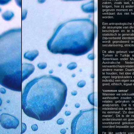
zaken, zoals taal, k
krijgen, hoe zij and
gegeven moment en be
verklaart dus niet h
worden.
Een antropologische s
de assumptie van diver
beschrijven en te b
statistisch te general
(bijvoorbeeld identi
wordt geprobeerd iet
secularisering, etnicit
Dit alles gebeurt va
Turken in Turkije 
Sinterklaas onder M
Australische Neder
verwantschapsrelaties
andere manier. Daarbi
te houden; het idee 
eigen begripskaders 
individu) een eigen w
goed, ethisch, legaal 
‘common sense’
Wanneer we seksualite
aanhouden zouden we
relaties gebruiken
analyseren. Dat is 
misleidend ook al lijk
nu eenmaal’, ‘Zo doe
manier’, ‘Dit is de r
ondersteunen en goed
voortdurend gekeke
voordeel bepaalde opva
Dit lijkt wellicht 