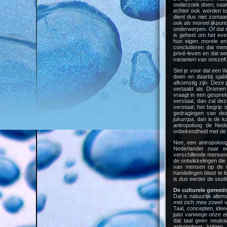
onderzoek doen; naar 
echter ook worden to
dient dus niet zomaar
ook als moreel ijkpun
onderwerpen. Of dat nu
is geheel om het eve
hun eigen morele en 
concluderen dat mens
privé-leven en dat w
varianten van onszelf
Stel je voor dat een W
doen en daarbij sjabl
afkomstig zijn. Deze
vertaald als Dromen
vraagt in een gespre
verstaat, dan zal dez
verstaat; het begrip
gedragingen van dez
jukurrpa
, dan is de k
antropoloog de Nede
onbekendheid met de te
Nee, een antropoloog
Nederlander naar ee
verschillende mensen
de ontwikkelingen die
van mensen op de we
handelingen bloot te 
is dus eerder de stu
De culturele gereed
Dat is natuurlijk all
met zich mee zowel v
Taal, concepten, ide
juist vanwege onze ei
dat taal geen neutra
antropoloog krijge