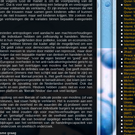
dit volgens God de manier is om de voortplanting van de
Quran I
n’. Dat is voor een antropoloog een belangrijk en veelzeggend
Islam I
omaar voldoende als verklaring. Er zijn immers mensen die niet
Religio
nsen die trouwen maar samen geen kinderen willen of kunnen
Quran I
sen die niet trouwen maar wel kinderen krijgen. We zoeken dus
Islam W
ge verklaringen die de variaties binnen bepaalde categorieën
Studies,
Islamfo
Islamic
Islamic
besteden antropologen veel aandacht aan machtsverhoudingen
islamica
t die individuen hebben om zelfstandig te handelen. Mensen
Islamop
t in hun mogelijkheden door politieke, sociale en economische
Islamse
maar hebben binnen dat kader altijd de mogelijkheid om een
Islamwe
. Dit geldt zeker voor democratische samenlevingen waar de
de Isla
 proberen mensen te sturen door middel van repressie, maar door
Jihad:
tuigen dat een bepaalde manier van denken en handelen in hun
Peace i
r het als ‘normaal’, ‘voor de eigen bestwil’ en ‘goed’ aan te
JPilot 
uropese overheden in het anti-radicaliseringsbeleid gericht op
Madrid1
 energie aan het overtuigen van moslims dat het beter is om
Maro
e zijn (volgens de definities van de overheid). Dat geeft moslims
marokka
 platform (immers met hen schijnt wat aan de hand te zijn) en
Maryam
articuleren wat liberaal precies is. Het geeft moslims echter ook
and thei
ecies het tegenovergestelde te benadrukken; dat islam juist niet
Michel
jn volgens de opvatting van de Nederlandse overheid. Ook dat
Modern
acht en een platform. Hindoes hebben zoiets niet en voor hen
Moslimj
en platform als ‘liberale hindoe’ dan ook veel lastiger.
Moslimj
Muslim 
ropoloog om een liberale of radicale positie van moslims (of van
Muslim
steunen, laat staan heilig te verklaren. Het is evenmin aan een
Umma
sitie van de overheid en de waarden die zij probeert over te
Muslima
en heilig en op basis daarvan individuele burgers te analyseren.
Muslim
dat we blind zouden zijn voor machtsverhoudingen en met
(MAT)
aal’ en ‘gematigd’ reduceren we de veelheid aan posities die
Mutma’
men tot twee die van bovenaf opgelegd worden. Met andere
namira
jdragen aan het verkleinen van de handelingscapaciteit van
Otowi!
t onderzoek en onethisch onderzoek.
Ramada
Religi
visme graag
Compar