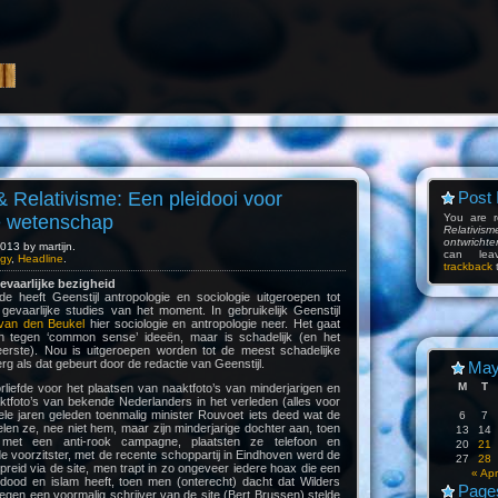
& Relativisme: Een pleidooi voor
Post 
e wetenschap
You are 
Relativis
ontwricht
013 by martijn.
can l
gy
,
Headline
.
trackback
t
evaarlijke bezigheid
de heeft Geenstijl antropologie en sociologie uitgeroepen tot
gevaarlijke studies van het moment. In gebruikelijk Geenstijl
 van den Beukel
hier sociologie en antropologie neer. Het gaat
 in tegen ‘common sense’ ideeën, maar is schadelijk (en het
t eerste). Nou is uitgeroepen worden tot de meest schadelijke
 erg als dat gebeurt door de redactie van Geenstijl.
May
M
T
liefde voor het plaatsen van naaktfoto’s van minderjarigen en
ktfoto’s van bekende Nederlanders in het verleden (alles voor
ele jaren geleden toenmalig minister Rouvoet iets deed wat de
6
7
ielen ze, nee niet hem, maar zijn minderjarige dochter aan, toen
13
14
met een anti-rook campagne, plaatsten ze telefoon en
20
21
 voorzitster, met de recente schoppartij in Eindhoven werd de
27
28
eid via de site, men trapt in zo ongeveer iedere hoax die een
« Apr
dood en islam heeft, toen men (onterecht) dacht dat Wilders
Page
egen een voormalig schrijver van de site (Bert Brussen) stelde