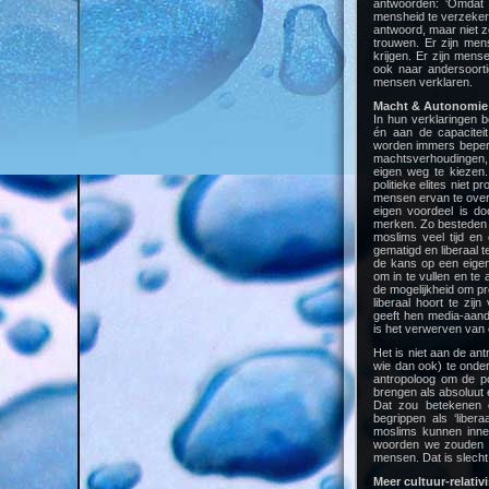
antwoorden: ‘Omdat 
mensheid te verzekere
antwoord, maar niet z
trouwen. Er zijn me
krijgen. Er zijn men
ook naar andersoorti
mensen verklaren.
Macht & Autonomie
In hun verklaringen 
én aan de capacitei
worden immers beperk
machtsverhoudingen, 
eigen weg te kiezen
politieke elites niet
mensen ervan te over
eigen voordeel is doo
merken. Zo besteden E
moslims veel tijd en
gematigd en liberaal t
de kans op een eigen
om in te vullen en te 
de mogelijkheid om pr
liberaal hoort te zi
geeft hen media-aand
is het verwerven van e
Het is niet aan de ant
wie dan ook) te onder
antropoloog om de po
brengen als absoluut 
Dat zou betekenen 
begrippen als ‘liber
moslims kunnen inne
woorden we zouden bi
mensen. Dat is slech
Meer cultuur-relati