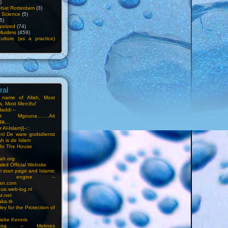
)
bat Rotterdam
(3)
f Science
(5)
5)
orized
(74)
Muslims
(459)
ulture (as a practice)
ral
e name of Allah, Most
, Most Merciful’
Haddi –
at Mgouna…….Ait
dik…
r Al-Islam}{–::
m.nl De ware godsdienst
ah is de Islam
s In The House
ah.org
led Official Website
m start page and Islamic
rch engine –
an.com
ue.web-log.nl
t.net
ka.tk
ey for the Protection of
ieke Kennis
touna – Meknes