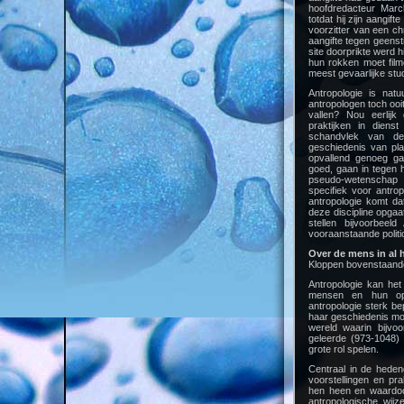
hoofdredacteur Marc
totdat hij zijn aangi
voorzitter van een ch
aangifte tegen geenst
site doorprikte werd 
hun rokken moet film
meest gevaarlijke stud
Antropologie is nat
antropologen toch ooi
vallen? Nou eerlij
praktijken in dienst
schandvlek van de 
geschiedenis van pla
opvallend genoeg ga
goed, gaan in tegen 
pseudo-wetenschap v
specifiek voor antro
antropologie komt da
deze discipline opgaat
stellen bijvoorbeeld
vooraanstaande politi
Over de mens in al h
Kloppen bovenstaande 
Antropologie kan het
mensen en hun opva
antropologie sterk b
haar geschiedenis mog
wereld waarin bijvo
geleerde (973-1048)
grote rol spelen.
Centraal in de heden
voorstellingen en p
hen heen en waardoo
antropologische wij