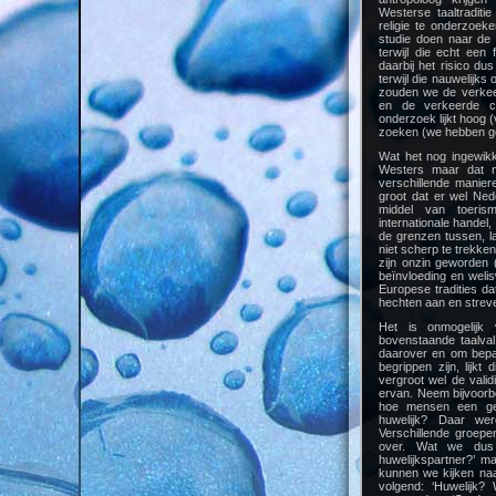
Westerse taaltraditi
religie te onderzoe
studie doen naar de 
terwijl die echt ee
daarbij het risico d
terwijl die nauwelijk
zouden we de verkeer
en de verkeerde co
onderzoek lijkt hoog 
zoeken (we hebben ge
Wat het nog ingewikk
Westers maar dat ni
verschillende maniere
groot dat er wel Ned
middel van toerism
internationale handel,
de grenzen tussen, l
niet scherp te trekken
zijn onzin geworden (
beïnvloeding en welis
Europese tradities d
hechten aan en streve
Het is onmogelijk
bovenstaande taalval
daarover en om bepaa
begrippen zijn, lijkt 
vergroot wel de vali
ervan. Neem bijvoorb
hoe mensen een ges
huwelijk? Daar we
Verschillende groepe
over. Wat we dus
huwelijkspartner?’ ma
kunnen we kijken naar
volgend: ‘Huwelijk?