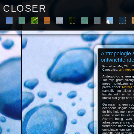
C L O S E R
Antropologie 
ontwrichtend
Posted on May 26th, 2
Categories:
anthropolo
Antropologie: een g
Tot mijn grote vreug
meest nuttelozen en 
proza sabelt
Mathijs
namelijk niet alleen
laatste volgt uit he
studie niet gelijk heel
Ga maar na, een voor
eveneens illegale naa
de hits he), toen enk
redactie niet beviel v
Stivoro bezig was 
adresgegevens van de
verkeerde naam verspr
combinatie van sex, 
aangifte had gedaan t