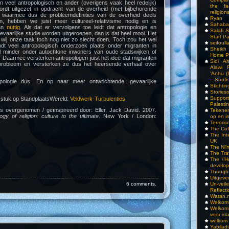
rin veel antropologisch en ander (overigens vaak heel redelijk)
the fa
rdt uitgezet in opdracht van de overheid (met bijbehorende
religions
 waarmee dus de probleemdefinities van de overheid deels
Ryan
 hebben we juist meer cultureel-relativisme nodig en is
Sahaba
dan
nuttig
. Als dat er vervolgens toe leidt dat antropologie en
Salafi 
gevaarlijke studie worden uitgeroepen, dan is dat heel mooi. Het
Start P
 wij onze taak toch nog niet zo slecht doen. Toch zou het wel
seifoull
dt veel antropologisch onderzoek plaats onder migranten in
Sheikh
l minder onder autochtone inwoners van oude stadswijken of
Home P
Daarmee versterken antropologen juist het idee dat migranten
Sidi A
probleem en versterken ze dus het heersende verhaal over
Alawi 
‘Anhu (
– Soufi
pologie dus. En op naar meer ontwrichtende, gevaarlijke
Stichti
Storieso
Suppor
 stuk op StandplaatsWereld:
Veldwerk-Turbulenties
Palesti
ls overgenomen / geïnspireerd door: Eller, Jack David. 2007.
Tekenen
ogy of religion: culture to the ultimate
. New York / London:
op en i
Terrori
The Cof
The Int
UK
The Ni’
The Tra
The \’Ho
develo
Though
Uitgeve
6 comments.
Un-vei
Reflect
Watan.n
Welkom 
Welkom
voor isl
welkom 
Yabilad