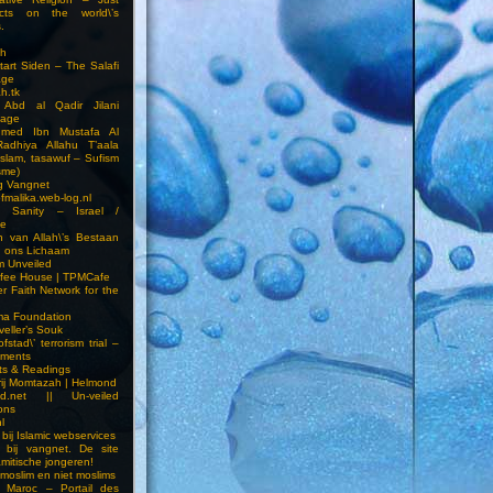
cts on the world\’s
.
h
Start Siden – The Salafi
age
ah.tk
 Abd al Qadir Jilani
age
hmed Ibn Mustafa Al
Radhiya Allahu T’aala
Islam, tasawuf – Sufism
sme)
ng Vangnet
fmalika.web-log.nl
t Sanity – Israel /
ne
 van Allah\’s Bestaan
n ons Lichaam
sm Unveiled
fee House | TPMCafe
er Faith Network for the
ma Foundation
veller’s Souk
fstad\’ terrorism trial –
pments
ts & Readings
rij Momtazah | Helmond
led.net || Un-veiled
ions
l
bij Islamic webservices
 bij vangnet. De site
amitische jongeren!
moslim en niet moslims
i Maroc – Portail des