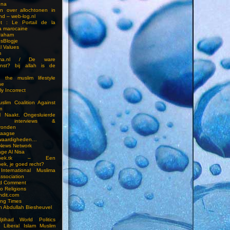
una
en over allochtonen in
nd – web-log.nl
et : Le Portail de la
a marocaine
vraham
esBlogje
l Values
m
ima.nl / De ware
enst? bij allah is de
 the muslim lifestyle
ne
ly Incorrect
slim Coalition Against
m
l Naakt. Ongesluierde
es, interviews &
ronden
aagse
waardigheden…
 News Network
ge Al Nisa
ddoek.tk – Een
ek, je goed recht?
International Muslima
Association
ed Comment
to Religions
ndit.com
ting Times
an Abdullah Biesheuvel
jtihad World Politics
n Liberal Islam Muslim