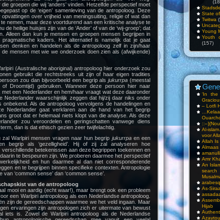
(18
die groepen die wij ‘anders’ vinden. Hetzelfde perspectief moet
Stadsde
egepast op de ‘eigen’ samenleving van de antropoloog. Deze
State o
 opvattingen over vrijheid van meningsuiting, religie of wat dan
Twitwa
(
t te nemen, maar deze voortdurend aan een kritische analyse te
Uncateg
 de heilige huisjes zijn van de ‘Ander’ of van de ‘wij-groep’; dat
Young 
n. Alleen dan kun je mensen en groepen mensen begrijpen in
Youth c
pragmatische kaders. Het alternatief is namelijk dat je gaat
(157)
en denken en handelen als de antropoloog zelf in zijn/haar
e de mensen met wie we onderzoek doen zien als (afwijkende)
.
arlpiri (Australische aboriginal) antropoloog hier onderzoek zou
onen gebruikt die rechtstreeks uit zijn of haar eigen tradities
 persoon zou dan bijvoorbeeld een begrip als
jukurrpa
(meestal
Gene
 of Droomtijd) gebruiken. Wanneer deze persoon hier naar
k met een Nederlander en hem/haar vraagt wat deze daaronder
‘In th
e Nederlander waarschijnlijk zeggen dat hij/zij daar niks onder
Gracious
 is onbekend. Als de antropoloog vervolgens de handelingen en
– Lotfi 
e Nederlander gaat verklaren aan de hand van het begrip
…Kela
ans groot dat er helemaal niets klopt van die analyse. Als deze
Ouarch
rlander zou veroordelen en geringschatten vanwege diens
::–}{Nou
rm, dan is dat ethisch gezien zeer twijfelachtig.
Al-isla
voor All
 zal Warlpiri mensen vragen naar hun begrip
jukurrpa
en een
Allah I
n begrip als ‘gezelligheid’. Hij of zij zal analyseren hoe
Almaas
 verschillende betekenissen aan deze begrippen toekennen en
amanull
 daarin te bespeuren zijn. We proberen daarmee het perspectief
Amr Kha
rkelijkheid en hun daarmee al dan niet corresponderende
An Isla
leggen en te begrijpen binnen specifieke contexten. Antropologie
sea
die van ‘common sense’ dan ‘common sense’.
Musalm
arabesq
schapskist van de antropoloog
As-Siraa
emaal mooi en aardig (echt waar!), maar brengt ook een probleem
assadaa
oor een Warlpiri antropoloog als een Nederlandse antropoloog.
Assembl
eën zijn de gereedschappen waarmee we het veld ingaan. Maar
Hijab
gen ervaringen zijn antropologen zich er uitermate van bewust
Authent
al iets is. Zowel de Warlpiri antropoloog als de Nederlandse
Azay
n hun antropologische gereedschap mee vanuit een veelal