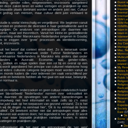
Guest a
leding, gender rollen, eetgewoonten, enzovoorts aangeleerd
Headlin
eren deze zaken leren en welke vertogen en praktijken op een
Importa
paalde plaats dominant worden en andere juist niet. Cultuur
Interna
et gedrag van mensen, maar cultuur dient juist verklaard te
Internat
ISIM Le
tudie is veelal kleinschalig en vergelijkend. We beginnen vanuit
ISIM Re
siteit en proberen die diversiteit in haar gedetailleerde aard te
ISIM/R
egrijpen. De analyses van antropologen zijn daarmee niet
Islam i
iseren, maar wel theoretisch. Vanuit het kleine en gedetailleerde
Islam i
teitsvorming onder Marokkaans-Nederlandse jongeren in Gouda)
Islamn
s te zeggen over ‘grote’ processen als identiteitsvorming,
islamop
eit, enzovoorts.
Joy Cat
Marriag
nuit het besef dat context ertoe doet. Zo is eerwraak onder
Misc. N
iets anders dan eerwraak onder Turkse Nederlanders en
Morocc
arokkaanse Nederlanders in Marokko iets anders dan onder
Multicul
landers in Australië. Economie, taal, gender-rollen,
Murder
, politiek en religie spelen daar een rol bij en overal op een
related 
j wordt geprobeerd het principe van cultureel relativisme hoog
My Res
dat iedere culturele categorie begrepen moet worden vanuit de
Notes f
en morele kaders die voor iedereen (en vaak verschillend per
Panopti
aarde en betekenis hebben als het gaat om wat waar, belangrijk,
Public I
en normaal is.
Religio
Relig
Radicali
it en relaties onderzoeken en geen cultuur-relativistisch kader
Religio
 bijvoorbeeld ‘Nederlandse’ normen over seksualiteit en
Researc
 om daarmee de opvattingen van andere samenlevingen te
Researc
simpelweg niet heel informatief en vaak zelfs op z’n minst
Ritua
t dat juist vaak op het toepassen van gezond verstand. ‘Zo is het
Experie
n wij de dingen nu eenmaal hier’, ‘Dit is nu eenmaal de beste
Society 
ealiteit’. Dit betekent echter niet dat antropologen maar alles
East
(1
keuren wat anderen doen; het tegendeel is het geval. Er wordt
De 
n naar waar bepaalde praktijken vandaan komen, in wiens
Some pe
ttingen en praktijken zijn.
(146)
De
vanzelfsprekend als het gaat om antropologen die ‘ver weg’