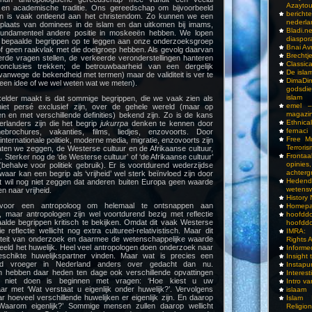
Azayto
e en academische traditie. Ons gereedschap om bijvoorbeeld
bericht
ken is vaak ontleend aan het christendom. Zo kunnen we een
nederla
plaats van dominees in de islam en dan uitkomen bij imams,
Bladi.n
n fundamenteel andere positie in moskeeën hebben. We lopen
diaspor
us bepaalde begrippen op te leggen aan onze onderzoeksgroep
Bnai A
s of geen raakvlak met die doelgroep hebben. Als gevolg daarvan
Brechtj
de vragen stellen, de verkeerde veronderstellingen hanteren
Classica
nclusies trekken; de betrouwbaarheid van een dergelijk
De isla
(vanwege de bekendheid met termen) maar de validiteit is ver te
DimaD
en idee of we wel weten wat we meten).
godsdi
islam
elder maakt is dat sommige begrippen, die we vaak zien als
emel –
et persé exclusief zijn, over de gehele wereld (maar op
magazi
n en met verschillende definities) bekend zijn. Zo is de kans
Ethnical
erlanders zijn die het begrip
jukurrpa
denken te kennen door
fernaci
ebrochures, vakanties, films, liedjes, enzovoorts. Door
Free Mu
 internationale politiek, moderne media, migratie, enzovoorts zijn
Terroris
aten we zeggen, de Westerse cultuur en de Afrikaanse cultuur,
Frontaa
. Sterker nog de ‘de Westerse cultuur’ of ‘de Afrikaanse cultuur’
opini
behalve voor politiek gebruik). Er is voortdurend wederzijdse
achterg
waar kan een begrip als ‘vrijheid’ wel sterk beïnvloed zijn door
Hedend
at wil nog niet zeggen dat anderen buiten Europa geen waarde
wetens
n naar vrijheid.
History
 voor een antropoloog om helemaal te ontsnappen aan
Homepa
, maar antropologen zijn wel voortdurend bezig met reflectie
hoof
lde begrippen kritisch te bekijken. Omdat dit vaak Westerse
hoofddo
die reflectie wellicht nog extra cultureel-relativistisch. Maar dit
IMRA: 
diteit van onderzoek en daarmee de wetenschappelijke waarde
Rights 
eeld het huwelijk. Heel veel antropologen doen onderzoek naar
Inform
chikte huwelijkspartner vinden. Maar wat is precies een
Insight 
rd vroeger in Nederland anders over gedacht dan nu.
Instapu
n hebben daar heden ten dage ook verschillende opvattingen
Interes
 niet doen is beginnen met vragen: ‘Hoe kiest u uw
Intro v
ar met ‘Wat verstaat u eigenlijk onder huwelijk?’. Vervolgens
islaam
 hoeveel verschillende huwelijken er eigenlijk zijn. En daarop
Islam I
 Waarom eigenlijk?’ Sommige mensen zullen daarop wellicht
Religio