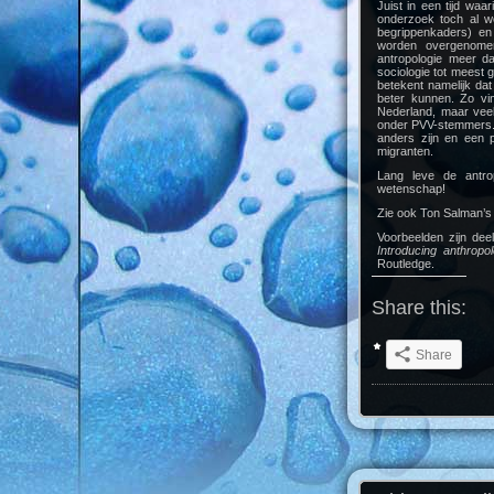
Juist in een tijd waa
onderzoek toch al wo
begrippenkaders) en
worden overgenomen,
antropologie meer 
sociologie tot meest 
betekent namelijk dat
beter kunnen. Zo vin
Nederland, maar vee
onder PVV-stemmers. 
anders zijn en een 
migranten.
Lang leve de antro
wetenschap!
Zie ook Ton Salman’s
Voorbeelden zijn dee
Introducing anthropol
Routledge.
Share this:
Share