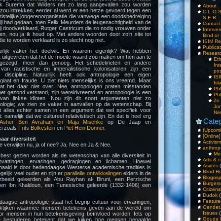
k Burema dat Wilders net zo lang aangevallen zou worden
About
fte zou intrekken, eerder al werd er een hetze gevoerd tegen een
C L O 
ristelijke jongerenorganisatie die vanwege een doodsbedreiging
S E R
ijl had gedaan, toen Felix Meurders de leugenachtigheid van de
Contac
hij doodverklaard, Rutger Castricum die zo nodig vrouwen onder
Interv
en, nou ja ik houd op. Met andere woorden door zo’n site tot
Bind or 
ie te worden verklaard is zo slecht nog niet.
ISIM Re
Publica
uurlijk vaker het doelwit. En waarom eigenlijk? Wat hebben
Resear
t uitgevreten dat het de moeite waard zou maken om hen aan te
Et
k gezegd, meer dan genoeg. Het schedelmeten en andere
Int
 van racistische en imperialistische kolonisatoren zijn een
pos
discipline. Natuurlijk heeft ook antropologie een eigen
IS
giaat en fraude. U ziet niets menselijks is ons vreemd. Maar
Isl
at het daar niet over. Nee, antropologen praten misstanden
PhD
het gezond verstand, zijn wereldvreemd en antropologie is een
PhD
an linkse idioten. Nou zijn dit soort argumenten niet zo
Ze
pologie; we zien ze vaker in aanvallen op de wetenschap. Bij
Jo
t alles echter samen in een argument dat wel specifiek voor
Ne
: namelijk dat we cultureel relativistisch zijn. En dat is heel erg
Categ
Asher Ben Avraham en Maja Mischke
op De Jaap en
ci zoals
Frits Bolkestein
en
Piet Hein Donner
.
(Upcomi
[Online]
aar diversiteit
Activism
verwijten nu, ja of nee? Ja, Nee en Ja & Nee.
anthrop
Me
 best gezien worden als de wetenschap van alle diversiteit in
Arts & c
ttingen, ervaringen, gedragingen en lichamen. Hoewel
Asides
(
epaald is door hedendaagse Westerse academische tradities is
Blind H
elijk veel ouder en zijn er
parallelle ontwikkelingen
elders in de
Blogos
orbeeld geleerden als Abu Rayhan al- Biruni, een Perzische
Burgers
 en Ibn Khaldoun, een Tunesische geleerde (1332-1406) een
Citizens
Dudok
(
Feature
daagse antropologie staat het begrip cultuur voor ervaringen,
Gender
raktijken waarmee mensen betekenis geven aan de wereld om
Issues
(
r mensen in hun betekenisgeving beïnvloed worden. Iets op
Gouda 
ze bestuderen betekent dat we kijken hoe mensen bepaalde