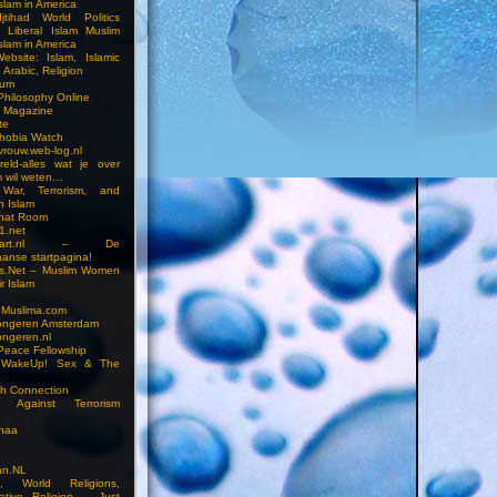
slam in America
jtihad World Politics
n Liberal Islam Muslim
slam in America
ebsite: Islam, Islamic
 Arabic, Religion
rum
 Philosophy Online
a Magazine
te
hobia Watch
vrouw.web-log.nl
reld-alles wat je over
m wil weten…
 War, Terrorism, and
n Islam
Chat Room
1.net
cstart.nl – De
anse startpagina!
s.Net – Muslim Women
r Islam
 Muslima.com
ongeren Amsterdam
ongeren.nl
Peace Fellowship
 WakeUp! Sex & The
h Connection
s Against Terrorism
inaa
n.NL
on, World Religions,
ative Religion – Just