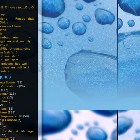
S E R moves to….C L O
t Me
entions – Forces that
Divide
view via Closer
tions
ch
hnobarometer –
egration and security
t 9/11
IM/RU Understanding
am (salafism)
 'True Islam'
 ‘True Islam’
 geloven het wel –
ngeren en religie in
derland
ories
ng) Events
(33)
 Publications
(26)
(117)
ology
(113)
thod
(13)
ulture
(88)
2)
orses
(33)
phere
(192)
chapserie 2010
(50)
hip Carnival
(5)
1)
d
(5)
, Kinship & Marriage
265)
Issues
(91)