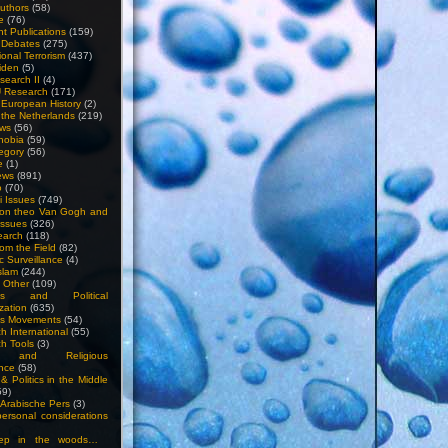
uthors
(58)
e
(76)
nt Publications
(159)
l Debates
(275)
ional Terrorism
(437)
iden
(5)
search II
(4)
U Research
(171)
n European History
(2)
n the Netherlands
(219)
ews
(56)
hobia
(59)
egory
(56)
e
(1)
ews
(891)
o
(70)
ti Issues
(749)
 on theo Van Gogh and
issues
(326)
earch
(118)
rom the Field
(82)
c Surveillance
(4)
slam
(244)
n Other
(109)
ious and Political
zation
(635)
us Movements
(54)
h International
(55)
h Tools
(3)
l and Religious
nce
(58)
& Politics in the Middle
59)
Arabische Pers
(3)
rsonal considerations
ep in the woods…