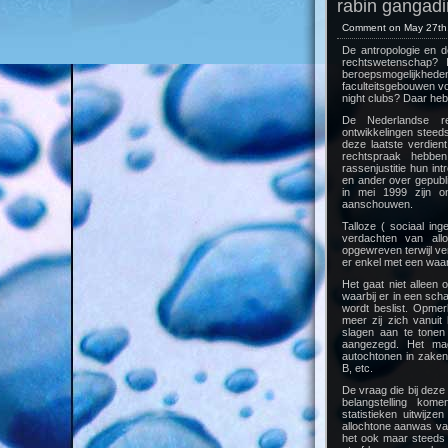
rabin gangadi
Comment on May 27th
De antropologie en d
rechtswetenschap? 
beroepsmogelijkheden
faculteitsgebouwen vo
night clubs? Daar heb
De Nederlandse re
ontwikkelingen steed
deze laatste verdien
rechtspraak hebben
rassenjustitie hun i
en ander over gepubli
in mei 1999 zijn ond
aanschouwen.
Talloze ( sociaal in
verdachten van allo
opgewreven terwijl ve
er enkel met een wa
Het gaat niet alleen 
waarbij er in een sch
wordt beslist. Opmer
meer zij zich vanuit 
slagen aan te tonen
aangezegd. Het mag
autochtonen in zake
B, etc.
De vraag die bij deze 
belangstelling kom
statistieken uitwijz
allochtone aanwas va
het ook maar steeds 