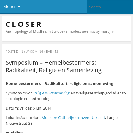
Menu
C L O S E R
Anthropology of Muslims in Europe (a modest attempt by martijn)
POSTED IN
(UPCOMING) EVENTS
Symposium – Hemelbestormers:
Radikaliteit, Religie en Samenleving
Hemelbestormers – Radikaliteit, religie en samenleving
Symposium van
Religie & Samenleving
en Werkgezelschap godsdienst-
sociologie en -antropologie
Datum: Vrijdag 6 juni 2014
Lokatie: Auditorium
Museum Catharijneconvent Utrecht
, Lange
Nieuwstraat 38
Inleiding