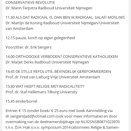
CONSERVATIEVE REVOLUTIE
Dr. Marin Terpstra Radboud Universiteit Nijmegen
11.30 ALS DAT RADICAAL IS, DAN BEN IK RADICAAL. SALAFI MOSLIMS
Dr. Martijn de Koning Radboud Universiteit Nijmegen/Universiteit
van Amsterdam
12.15 pauze, lunch op eigen gelegenheid
Voorzitter: dr. Erik Sengers
14.00 ORTHODOXIE VERBODEN? CONSERVATIEVE KATHOLIEKEN
Dr. Marjet Derks Radboud Universiteit Nijmegen
14.45 DE STILLE REFOLUTIE. BEVINDELIJK GEREFORMEERDEN
Prof. dr. Fred van Lieburg Vrije Universiteit Amsterdam
15.30 WAT HEEFT RELIGIE MET RADICALITEIT?
Prof. dr. Staf Hellemans Tilburg University
15.45 einde/borrel
Entree: € 15 zonder boek/ € 25 euro met boek Aanmelding via
dr.sengers[add]hotmail.com (ook voor meer informatie) en door
overmaking van de deelnemersbijdrage op NL92SNSB0871023970
t.n.v. D.H. Hak o.v.v. symposium 2014 (abonnees Religie & Samen-