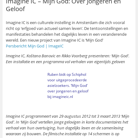
Imagine IC – Mijn God: Over Jongeren en
Geloof
Imagine IC is een culturele instelling in Amsterdam die zich vooral
richt op ‘erfgoed van actueel samen leven’. De tentoonstellingen en
manifestaties behandelen het dagelijks leven in een veranderende
wereld. Een nieuw project van Imagine IC is ‘Mijn God’
Persbericht Mijn God | ImageIC
Imagine IC, Koštana Banovic en Rikko Voorberg presenteren: ‘Mijn God’.
Een installatie en een programma vol verhalen van eigentijds geloven
Ruben bidt op Schiphol
voor uitgeprocedeerde
asielzoekers. ‘Mijn God’
over jongeren en geloof
bij imagineic.nl
Imagine IC programmeert van 29 augustus 2012 tot 3 maart 2013 ‘Mijn
God’. In ‘Mijn God’ vertellen jonge gelovigen in korte documentaires het
verhaal van hun overtuiging, hun dagelijks leven en de samenleving
waaraan zij bouwen. De filmische installatie op 14 schermen is op