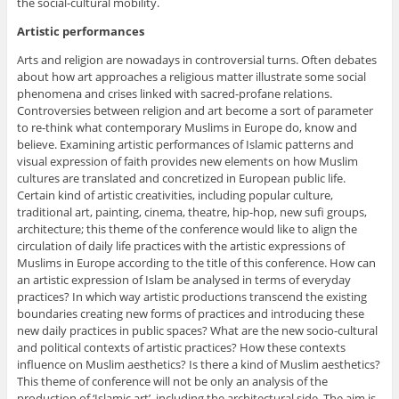
the social-cultural mobility.
Artistic performances
Arts and religion are nowadays in controversial turns. Often debates
about how art approaches a religious matter illustrate some social
phenomena and crises linked with sacred-profane relations.
Controversies between religion and art become a sort of parameter
to re-think what contemporary Muslims in Europe do, know and
believe. Examining artistic performances of Islamic patterns and
visual expression of faith provides new elements on how Muslim
cultures are translated and concretized in European public life.
Certain kind of artistic creativities, including popular culture,
traditional art, painting, cinema, theatre, hip-hop, new sufi groups,
architecture; this theme of the conference would like to align the
circulation of daily life practices with the artistic expressions of
Muslims in Europe according to the title of this conference. How can
an artistic expression of Islam be analysed in terms of everyday
practices? In which way artistic productions transcend the existing
boundaries creating new forms of practices and introducing these
new daily practices in public spaces? What are the new socio-cultural
and political contexts of artistic practices? How these contexts
influence on Muslim aesthetics? Is there a kind of Muslim aesthetics?
This theme of conference will not be only an analysis of the
production of ‘Islamic art’, including the architectural side. The aim is