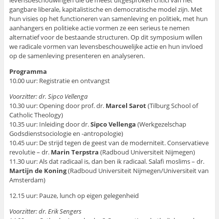
levensbeschouwingen die de meest uitgesproken critici van het
gangbare liberale, kapitalistische en democratische model zijn. Met
hun visies op het functioneren van samenleving en politiek, met hun
aanhangers en politieke actie vormen ze een serieus te nemen
alternatief voor de bestaande structuren. Op dit symposium willen
we radicale vormen van levensbeschouwelijke actie en hun invloed
op de samenleving presenteren en analyseren.
Programma
10.00 uur: Registratie en ontvangst
Voorzitter: dr. Sipco Vellenga
10.30 uur: Opening door prof. dr.
Marcel Sarot
(Tilburg School of
Catholic Theology)
10.35 uur: Inleiding door dr.
Sipco Vellenga
(Werkgezelschap
Godsdienstsociologie en -antropologie)
10.45 uur: De strijd tegen de geest van de moderniteit. Conservatieve
revolutie – dr.
Marin Terpstra
(Radboud Universiteit Nijmegen)
11.30 uur: Als dat radicaal is, dan ben ik radicaal. Salafi moslims – dr.
Martijn de Koning
(Radboud Universiteit Nijmegen/Universiteit van
Amsterdam)
12.15 uur: Pauze, lunch op eigen gelegenheid
Voorzitter: dr. Erik Sengers