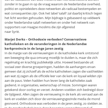
zonder in te gaan in op de vraag waarom de Nederlandse overheid,
politici en opinieleiders deze netwerken als radicaal bestempelen en
wat consequenties zijn. Ook het label ‘salafi’ zal daarbij kritisch tegen
het licht worden gehouden. Mijn bijdrage is gebaseerd op veldwerk
onder Nederlandse salafi netwerken en onder het netwerk van
supporters van Haagse moslims die zijn afgereisd
naar Syrië.
Marjet Derks – Orthodoxie verboden? Conservatieve
katholieken en de veranderingen in de Nederlandse
kerkprovincie in de lange jaren zestig
In de marge van de vernieuwingen in de katholieke kerk ontstond
een beweging die qua omvang moeilijk te duiden is, maar die zich
regelmatig en krachtig publiekelijk uitte. Hoewel bestaande uit
sociaal zeer diverse groeperingen, hadden de aanhangers ervan
gemeen dat zij zichzelf als de echte katholieken zagen die vasthielden
aan wat zij zagen als de officiële leer van de kerk en loyaal wilden zijn
aan de paus. Velen hadden hun leven lang de katholieke zaak
gediend, in organisaties, wetenschap of missie. Sommigen waren
getekend door oorlog en verzet. Anderen voelden zich bedreigd door
de tijdgeest. Allen zagen de vernieuwing in de kerk als verraad aan de
kerk en voelden zich door de vernieuwingsgezinde media de mond
gesnoerd. Orthodoxie was verboden in de jaren zestig, zo stelden ze.