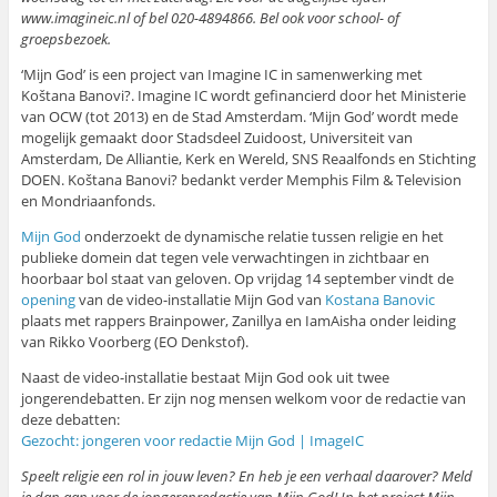
www.imagineic.nl of bel 020-4894866. Bel ook voor school- of
groepsbezoek.
‘Mijn God’ is een project van Imagine IC in samenwerking met
Koštana Banovi?. Imagine IC wordt gefinancierd door het Ministerie
van OCW (tot 2013) en de Stad Amsterdam. ‘Mijn God’ wordt mede
mogelijk gemaakt door Stadsdeel Zuidoost, Universiteit van
Amsterdam, De Alliantie, Kerk en Wereld, SNS Reaalfonds en Stichting
DOEN. Koštana Banovi? bedankt verder Memphis Film & Television
en Mondriaanfonds.
Mijn God
onderzoekt de dynamische relatie tussen religie en het
publieke domein dat tegen vele verwachtingen in zichtbaar en
hoorbaar bol staat van geloven. Op vrijdag 14 september vindt de
opening
van de video-installatie Mijn God van
Kostana Banovic
plaats met rappers Brainpower, Zanillya en IamAisha onder leiding
van Rikko Voorberg (EO Denkstof).
Naast de video-installatie bestaat Mijn God ook uit twee
jongerendebatten. Er zijn nog mensen welkom voor de redactie van
deze debatten:
Gezocht: jongeren voor redactie Mijn God | ImageIC
Speelt religie een rol in jouw leven? En heb je een verhaal daarover? Meld
je dan aan voor de jongerenredactie van Mijn God! In het project Mijn