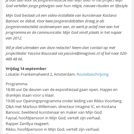
God vertellen jonge gelovigen over hun religie, nieuwe rituelen en lifestyle.
Mijn God bestaat uit een video-installatie van kunstenaar Kostana
Banovic en debat. Voor twee jongerendebatten draag je als
jongerenredactielid onderwerpen aan, en werk je actief mee aan het
programma en de communicatie. Mijn God vindt plaats in het najaar
van 2012.
Wil je deel uitmaken van deze redactie? Neem dan contact op met
projectleider Yassine Boussaid via yassine@imagineic.nl of bel naar 020-
489 48 66.
Vrijdag 14 september
Lokatie: Frankemaheerd 2, Amsterdam.
Routebeschrijving
Programma:
18.00 uur De deuren van de expositiezaal gaan open. Hapjes en
drankjes staan voor u klaar.
19.00 uur Openingsprogramma onder leiding van Rikko Voorberg.
Q&A met Marlous Willemsen, directeur Imagine IC, en Kostana
Banovic, beeldend kunstenaar en maker van Mijn God.
Faysal, hoofdpersoon in Mijn God, vertelt zijn verhaal.
Rapper Zanillya reageert.
Rikko, hoofdpersoon in Mijn God, vertelt zijn verhaal.