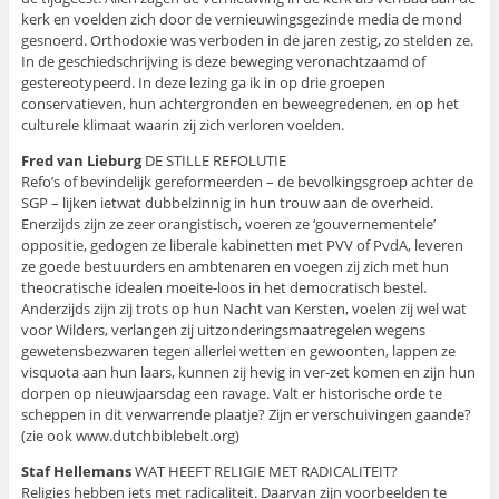
kerk en voelden zich door de vernieuwingsgezinde media de mond
gesnoerd. Orthodoxie was verboden in de jaren zestig, zo stelden ze.
In de geschiedschrijving is deze beweging veronachtzaamd of
gestereotypeerd. In deze lezing ga ik in op drie groepen
conservatieven, hun achtergronden en beweegredenen, en op het
culturele klimaat waarin zij zich verloren voelden.
Fred van Lieburg
DE STILLE REFOLUTIE
Refo’s of bevindelijk gereformeerden – de bevolkingsgroep achter de
SGP – lijken ietwat dubbelzinnig in hun trouw aan de overheid.
Enerzijds zijn ze zeer orangistisch, voeren ze ‘gouvernementele’
oppositie, gedogen ze liberale kabinetten met PVV of PvdA, leveren
ze goede bestuurders en ambtenaren en voegen zij zich met hun
theocratische idealen moeite-loos in het democratisch bestel.
Anderzijds zijn zij trots op hun Nacht van Kersten, voelen zij wel wat
voor Wilders, verlangen zij uitzonderingsmaatregelen wegens
gewetensbezwaren tegen allerlei wetten en gewoonten, lappen ze
visquota aan hun laars, kunnen zij hevig in ver-zet komen en zijn hun
dorpen op nieuwjaarsdag een ravage. Valt er historische orde te
scheppen in dit verwarrende plaatje? Zijn er verschuivingen gaande?
(zie ook www.dutchbiblebelt.org)
Staf Hellemans
WAT HEEFT RELIGIE MET RADICALITEIT?
Religies hebben iets met radicaliteit. Daarvan zijn voorbeelden te