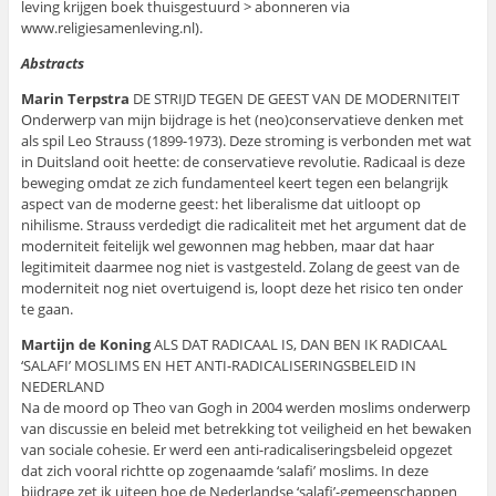
leving krijgen boek thuisgestuurd > abonneren via
www.religiesamenleving.nl).
Abstracts
Marin Terpstra
DE STRIJD TEGEN DE GEEST VAN DE MODERNITEIT
Onderwerp van mijn bijdrage is het (neo)conservatieve denken met
als spil Leo Strauss (1899-1973). Deze stroming is verbonden met wat
in Duitsland ooit heette: de conservatieve revolutie. Radicaal is deze
beweging omdat ze zich fundamenteel keert tegen een belangrijk
aspect van de moderne geest: het liberalisme dat uitloopt op
nihilisme. Strauss verdedigt die radicaliteit met het argument dat de
moderniteit feitelijk wel gewonnen mag hebben, maar dat haar
legitimiteit daarmee nog niet is vastgesteld. Zolang de geest van de
moderniteit nog niet overtuigend is, loopt deze het risico ten onder
te gaan.
Martijn de Koning
ALS DAT RADICAAL IS, DAN BEN IK RADICAAL
‘SALAFI’ MOSLIMS EN HET ANTI-RADICALISERINGSBELEID IN
NEDERLAND
Na de moord op Theo van Gogh in 2004 werden moslims onderwerp
van discussie en beleid met betrekking tot veiligheid en het bewaken
van sociale cohesie. Er werd een anti-radicaliseringsbeleid opgezet
dat zich vooral richtte op zogenaamde ‘salafi’ moslims. In deze
bijdrage zet ik uiteen hoe de Nederlandse ‘salafi’-gemeenschappen