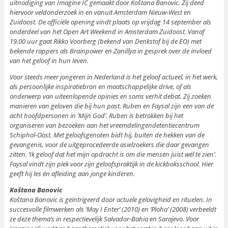
uitnodiging van Imagine IC gemaakt door Koštana Banovic. Zij deed
hiervoor veldonderzoek in en vanuit Amsterdam Nieuw-West en
Zuidoost. De officiële opening vindt plaats op vrijdag 14 september als
onderdeel van het Open Art Weekend in Amsterdam Zuidoost. Vanaf
19.00 uur gaat Rikko Voorberg (bekend van Denkstof bij de EO) met
bekende rappers als Brainpower en Zanillya in gesprek over de invloed
van het geloof in hun leven.
Voor steeds meer jongeren in Nederland is het geloof actueel, in het werk,
als persoonlijke inspiratiebron en maatschappelijke drive, of als
onderwerp van uiteenlopende opinies en soms verhit debat. Zij zoeken
manieren van geloven die bij hun past. Ruben en Faysal zijn een van de
acht hoofdpersonen in ‘Mijn God’. Ruben is betrokken bij het
organiseren van bezoeken aan het vreemdelingendetentiecentrum
Schiphol-Oost. Met geloofsgenoten bidt hij, buiten de hekken van de
gevangenis, voor de uitgeprocedeerde asielzoekers die daar gevangen
zitten. ‘Ik geloof dat het mijn opdracht is om die mensen juist wél te zien’.
Faysal vindt zijn plek voor zijn geloofspraktijk in de kickboksschool. Hier
geeft hij les én afleiding aan jonge kinderen.
Koštana Banovic
Koštana Banovic is geïntrigeerd door actuele gelovigheid en rituelen. In
succesvolle filmwerken als ‘May I Enter’ (2010) en ‘Ploha’ (2008) verbeeldt
ze deze thema’s in respectievelijk Salvador-Bahia en Sarajevo. Voor