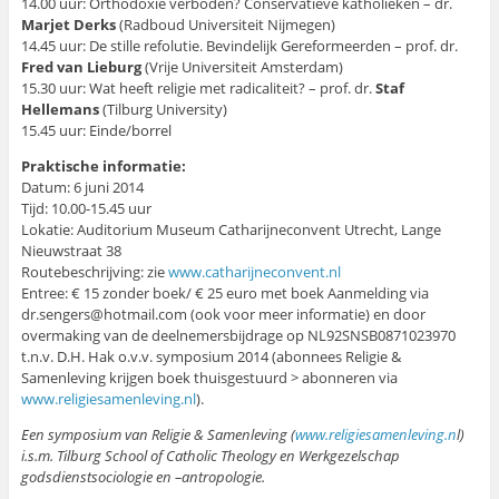
14.00 uur: Orthodoxie verboden? Conservatieve katholieken – dr.
Marjet Derks
(Radboud Universiteit Nijmegen)
14.45 uur: De stille refolutie. Bevindelijk Gereformeerden – prof. dr.
Fred van Lieburg
(Vrije Universiteit Amsterdam)
15.30 uur: Wat heeft religie met radicaliteit? – prof. dr.
Staf
Hellemans
(Tilburg University)
15.45 uur: Einde/borrel
Praktische informatie:
Datum: 6 juni 2014
Tijd: 10.00-15.45 uur
Lokatie: Auditorium Museum Catharijneconvent Utrecht, Lange
Nieuwstraat 38
Routebeschrijving: zie
www.catharijneconvent.nl
Entree: € 15 zonder boek/ € 25 euro met boek Aanmelding via
dr.sengers@hotmail.com (ook voor meer informatie) en door
overmaking van de deelnemersbijdrage op NL92SNSB0871023970
t.n.v. D.H. Hak o.v.v. symposium 2014 (abonnees Religie &
Samenleving krijgen boek thuisgestuurd > abonneren via
www.religiesamenleving.nl
).
Een symposium van Religie & Samenleving (
www.religiesamenleving.n
l)
i.s.m. Tilburg School of Catholic Theology en Werkgezelschap
godsdienstsociologie en –antropologie.