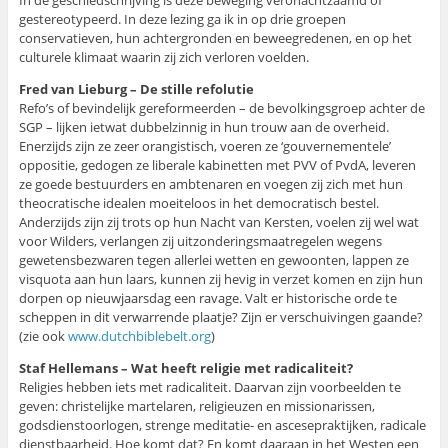
In de geschiedschrijving is deze beweging veronachtzaamd of
gestereotypeerd. In deze lezing ga ik in op drie groepen
conservatieven, hun achtergronden en beweegredenen, en op het
culturele klimaat waarin zij zich verloren voelden.
Fred van Lieburg – De stille refolutie
Refo’s of bevindelijk gereformeerden – de bevolkingsgroep achter de
SGP – lijken ietwat dubbelzinnig in hun trouw aan de overheid.
Enerzijds zijn ze zeer orangistisch, voeren ze ‘gouvernementele’
oppositie, gedogen ze liberale kabinetten met PVV of PvdA, leveren
ze goede bestuurders en ambtenaren en voegen zij zich met hun
theocratische idealen moeiteloos in het democratisch bestel.
Anderzijds zijn zij trots op hun Nacht van Kersten, voelen zij wel wat
voor Wilders, verlangen zij uitzonderingsmaatregelen wegens
gewetensbezwaren tegen allerlei wetten en gewoonten, lappen ze
visquota aan hun laars, kunnen zij hevig in verzet komen en zijn hun
dorpen op nieuwjaarsdag een ravage. Valt er historische orde te
scheppen in dit verwarrende plaatje? Zijn er verschuivingen gaande?
(zie ook
www.dutchbiblebelt.org
)
Staf Hellemans – Wat heeft religie met radicaliteit?
Religies hebben iets met radicaliteit. Daarvan zijn voorbeelden te
geven: christelijke martelaren, religieuzen en missionarissen,
godsdienstoorlogen, strenge meditatie- en ascesepraktijken, radicale
dienstbaarheid. Hoe komt dat? En komt daaraan in het Westen een