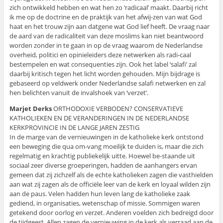
zich ontwikkeld hebben en wat hen zo ‘radicaal’ maakt. Daarbij richt
ik me op de doctrine en de praktijk van het afwij-zen van wat God
haat en het trouw zijn aan datgene wat God lief heeft. De vraag naar
de aard van de radicaliteit van deze moslims kan niet beantwoord
worden zonder in te gaan in op de vraag waarom de Nederlandse
overheid, politici en opinieleiders deze netwerken als radi-caal
bestempelen en wat consequenties zijn. Ook het label ‘salafi’ zal
daarbij kritisch tegen het licht worden gehouden. Mijn bijdrage is
gebaseerd op veldwerk onder Nederlandse salafi netwerken en zal
hen belichten vanuit de invalshoek van ‘verzet’.
Marjet Derks
ORTHODOXIE VERBODEN? CONSERVATIEVE
KATHOLIEKEN EN DE VERANDERINGEN IN DE NEDERLANDSE
KERKPROVINCIE IN DE LANGE JAREN ZESTIG
In de marge van de vernieuwingen in de katholieke kerk ontstond
een beweging die qua om-vang moeilijk te duiden is, maar die zich
regelmatig en krachtig publiekelijk uitte. Hoewel be-staande uit
sociaal zeer diverse groeperingen, hadden de aanhangers ervan
gemeen dat zij zichzelf als de echte katholieken zagen die vasthielden
aan wat zij zagen als de officiële leer van de kerk en loyaal wilden zijn
aan de paus. Velen hadden hun leven lang de katholieke zaak
gediend, in organisaties, wetenschap of missie. Sommigen waren
getekend door oorlog en verzet. Anderen voelden zich bedreigd door
de tijdgeest. Allen zagen de vernieuwing in de kerk als verraad aan de