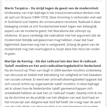
Marin Terpstra – De strijd tegen de geest van de moderniteit
Onderwerp van mijn bijdrage is het (neo)conservatieve denken met
als spil Leo Strauss (1899-1973). Deze stroming is verbonden met wat
in Duitsland ooit heette: de conservatieve revolutie. Radicaal is deze
beweging omdat ze zich fundamenteel keert tegen een belangrijk
aspect van de moderne geest: het liberalisme dat uitloopt op
nihilisme. Strauss verdedigt die radicaliteit met het argument dat de
moderniteit feitelijk wel gewonnen mag hebben, maar dat haar
legitimiteit daarmee nog niet is vastgesteld. Zolang de geest van de
moderniteit nog niet overtuigend is, loopt deze het risico ten onder
te gaan.
Martijn de Koning – Als dat radicaal ism dan ben ik radicaal.
‘Salafi’ moslims en het anti-radicaliseringsbeleid in Nederland
Na de moord op Theo van Gogh in 2004 werden moslims onderwerp
van discussie en beleid met betrekking tot veiligheid en het bewaken
van sociale cohesie. Er werd een antiradicaliseringsbeleid opgezet dat
zich vooral richtte op zogenaamde ‘salafi’ moslims. In deze bijdrage
zet ik uiteen hoe de Nederlandse ‘salafi’-gemeenschappen zich
ontwikkeld hebben en wat hen zo ‘radicaal’ maakt. Daarbij richt ik me
op de doctrine en de praktijk van het afwijzen van wat God haat en
het trouw zijn aan datgene wat God lief heeft. De vraag naar de aard
van de radicaliteit van deze moslims kan niet beantwoord worden