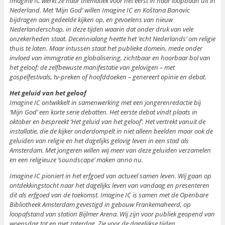
Imagine IC werkt ze haar thematiek voor het eerst in haar loopbaan uit in
Nederland. Met ‘Mijn God’ willen Imagine IC en Koštana Banovic
bijdragen aan gedeelde kijken op, en gevoelens van nieuw
Nederlanderschap, in deze tijden waarin dat onder druk van vele
onzekerheden staat. Decennialang heette het ‘echt Nederlands’ om religie
thuis te laten. Maar intussen staat het publieke domein, mede onder
invloed van immigratie en globalisering, zichtbaar en hoorbaar bol van
het geloof: de zelfbewuste manifestatie van gelovigen – met
gospelfestivals, tv-preken of hoofddoeken – genereert opinie en debat.
Het geluid van het geloof
Imagine IC ontwikkelt in samenwerking met een jongerenredactie bij
‘Mijn God’ een korte serie debatten. Het eerste debat vindt plaats in
oktober en bespreekt ‘Het geluid van het geloof’. Het vertrekt vanuit de
installatie, die de kijker onderdompelt in niet alleen beelden maar ook de
geluiden van religie en het dagelijks gelovig leven in een stad als
Amsterdam. Met jongeren willen wij meer van deze geluiden verzamelen
en een religieuze ‘soundscape’ maken anno nu.
Imagine IC pioniert in het erfgoed van actueel samen leven. Wij gaan op
ontdekkingstocht naar het dagelijks leven van vandaag en presenteren
dit als erfgoed van de toekomst. Imagine IC is samen met de Openbare
Bibliotheek Amsterdam gevestigd in gebouw Frankemaheerd, op
loopafstand van station Bijlmer Arena. Wij zijn voor publiek geopend van
woensdag tot en met zaterdag. Zie voor de dagelijkse tijden