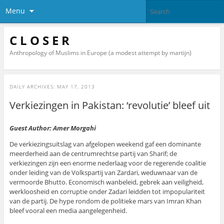
Menu
C L O S E R
Anthropology of Muslims in Europe (a modest attempt by martijn)
DAILY ARCHIVES:
MAY 17, 2013
Verkiezingen in Pakistan: ‘revolutie’ bleef uit
Guest Author: Amer Morgahi
De verkiezingsuitslag van afgelopen weekend gaf een dominante
meerderheid aan de centrumrechtse partij van Sharif; de
verkiezingen zijn een enorme nederlaag voor de regerende coalitie
onder leiding van de Volkspartij van Zardari, weduwnaar van de
vermoorde Bhutto. Economisch wanbeleid, gebrek aan veiligheid,
werkloosheid en corruptie onder Zadari leidden tot impopulariteit
van de partij. De hype rondom de politieke mars van Imran Khan
bleef vooral een media aangelegenheid.