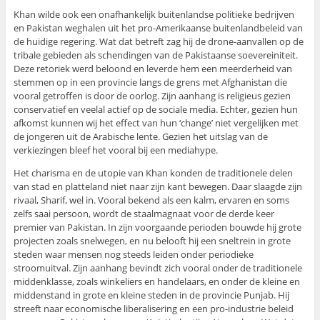
Khan wilde ook een onafhankelijk buitenlandse politieke bedrijven
en Pakistan weghalen uit het pro-Amerikaanse buitenlandbeleid van
de huidige regering. Wat dat betreft zag hij de drone-aanvallen op de
tribale gebieden als schendingen van de Pakistaanse soevereiniteit.
Deze retoriek werd beloond en leverde hem een meerderheid van
stemmen op in een provincie langs de grens met Afghanistan die
vooral getroffen is door de oorlog. Zijn aanhang is religieus gezien
conservatief en veelal actief op de sociale media. Echter, gezien hun
afkomst kunnen wij het effect van hun ‘change’ niet vergelijken met
de jongeren uit de Arabische lente. Gezien het uitslag van de
verkiezingen bleef het vooral bij een mediahype.
Het charisma en de utopie van Khan konden de traditionele delen
van stad en platteland niet naar zijn kant bewegen. Daar slaagde zijn
rivaal, Sharif, wel in. Vooral bekend als een kalm, ervaren en soms
zelfs saai persoon, wordt de staalmagnaat voor de derde keer
premier van Pakistan. In zijn voorgaande perioden bouwde hij grote
projecten zoals snelwegen, en nu belooft hij een sneltrein in grote
steden waar mensen nog steeds leiden onder periodieke
stroomuitval. Zijn aanhang bevindt zich vooral onder de traditionele
middenklasse, zoals winkeliers en handelaars, en onder de kleine en
middenstand in grote en kleine steden in de provincie Punjab. Hij
streeft naar economische liberalisering en een pro-industrie beleid