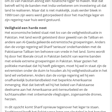
om zo van Pakistan alsnog een ‘Aziatische tijger’ te maken. Wat dat
betreft wil hij de banden met India verbeteren om investering uit dat
land te realiseren. Maar dat is niet makkelijk, zoals eerder bleek in
1999 toen zijn wens werd getorpedeerd door het machtige leger en
zijn regering naar huis werd gestuurd.
Veiligheid een harde noot
Het economische beleid staat niet los van de veiligheidssituatie in
Pakistan. Het land wordt geteisterd door geweld van de Taliban en
andere aan Al-Qaeda gelieerde extremistische groeperingen. Anders
dan de vorige regering wil Sharif ‘serieuze’ onderhandelen met de
Pakistaanse Taliban ten behoeve van vrede in het land. Soms wordt
hij door het liberale circuit in Pakistan beticht van warme banden
met enkele extreme groeperingen in Pakistan. Maar gezien het
politieke mandaat dat hij heeft gekregen, moet hij wel in staat zijn de
extremisten onder de duim te houden als hij veiligheidssituatie in het
land wil verbeteren. Anders dan de vorige regering wil hij een
onafhankelijk buitenlandbeleid met beperkte Amerikaanse
inmenging. Wat dat betreft wil hij het beleid van Pakistaanse
deelname aan het Amerikaanse anti-terreurbeleid en de
luchtaanvallen met onbemande vliegtuigen, zogenaamde drones,
herzien.
In dit opzicht komt Sharif opnieuw tegenover het leger te staan.
Traditioneel heeft het Pakistaanse leger een sleutelrol in het bepalen