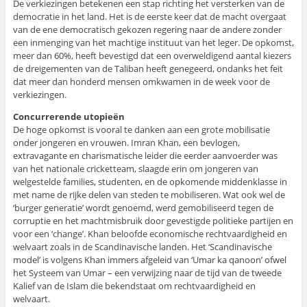
De verkiezingen betekenen een stap richting het versterken van de
democratie in het land. Het is de eerste keer dat de macht overgaat
van de ene democratisch gekozen regering naar de andere zonder
een inmenging van het machtige instituut van het leger. De opkomst,
meer dan 60%, heeft bevestigd dat een overweldigend aantal kiezers
de dreigementen van de Taliban heeft genegeerd, ondanks het feit
dat meer dan honderd mensen omkwamen in de week voor de
verkiezingen.
Concurrerende utopieën
De hoge opkomst is vooral te danken aan een grote mobilisatie
onder jongeren en vrouwen. Imran Khan, een bevlogen,
extravagante en charismatische leider die eerder aanvoerder was
van het nationale cricketteam, slaagde erin om jongeren van
welgestelde families, studenten, en de opkomende middenklasse in
met name de rijke delen van steden te mobiliseren. Wat ook wel de
‘burger generatie’ wordt genoemd, werd gemobiliseerd tegen de
corruptie en het machtmisbruik door gevestigde politieke partijen en
voor een ‘change’. Khan beloofde economische rechtvaardigheid en
welvaart zoals in de Scandinavische landen. Het ‘Scandinavische
model’ is volgens Khan immers afgeleid van ‘Umar ka qanoon’ ofwel
het Systeem van Umar – een verwijzing naar de tijd van de tweede
Kalief van de Islam die bekendstaat om rechtvaardigheid en
welvaart.