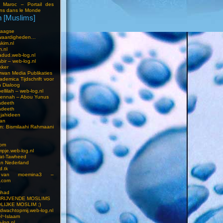
i Maroc – Portail des
ns dans le Monde
 [Muslims]
s
aagse
waardigheden…
kim.nl
h.nl
dud.web-log.nl
bir – web-log.nl
kker
wan Media Publikaties
ademica Tijdschrift voor
n Dialoog
llilah – web-log.nl
oennah – Abou Yunus
adeeth
adeeth
jahideen
aan
am: Bismilaahi Rahmaani
com
pje.web-log.nl
 at-Tawheed
an Nederland
d.tk
 van moemina3 –
.com
a
ihad
HRIJVENDE MOSLIMS
LIJKE MOSLIM ;)
dwachtopmij.web-log.nl
l~Islaam
-log.nl