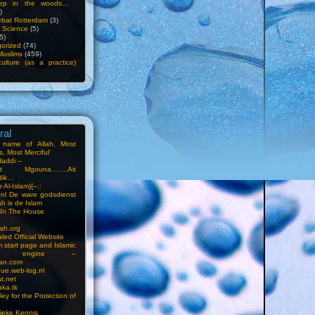
ep in the woods…
)
bat Rotterdam
(3)
f Science
(5)
5)
orized
(74)
Muslims
(459)
ulture (as a practice)
ral
e name of Allah, Most
, Most Merciful’
Haddi –
at Mgouna…….Ait
dik…
r Al-Islam}{–::
m.nl De ware godsdienst
ah is de Islam
s In The House
ah.org
led Official Website
m start page and Islamic
rch engine –
an.com
ue.web-log.nl
t.net
ka.tk
ey for the Protection of
ieke Kennis