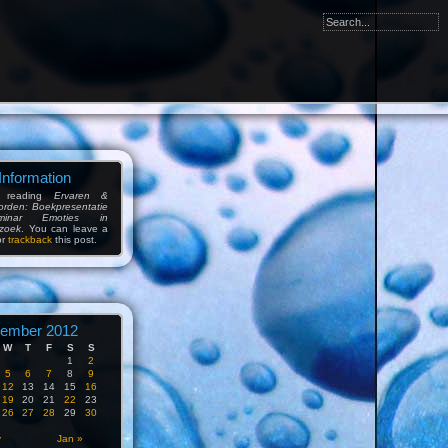
Information
 reading
Ervaren &
orden: Boekpresentatie
inar Emoties in
zoek
. You can leave a
or
trackback
this post.
ember 2012
W
T
F
S
S
1
2
5
6
7
8
9
12
13
14
15
16
19
20
21
22
23
26
27
28
29
30
v
Jan »