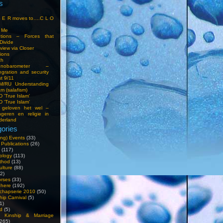
s
S E R moves to….C L O
t Me
entions – Forces that
Divide
view via Closer
tions
ch
hnobarometer –
egration and security
t 9/11
IM/RU Understanding
am (salafism)
 'True Islam'
 ‘True Islam’
 geloven het wel –
ngeren en religie in
derland
ories
ng) Events
(33)
 Publications
(26)
(117)
ology
(113)
thod
(13)
ulture
(88)
2)
orses
(33)
phere
(192)
chapserie 2010
(50)
hip Carnival
(5)
1)
d
(5)
, Kinship & Marriage
265)