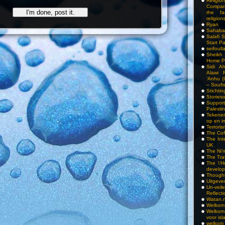
Religi
Compar
the fa
religions
Ryan
Sahaba
Salafi 
Start P
seifoull
Sheikh
Home P
Sidi A
Alawi 
‘Anhu (
– Soufi
Stichti
Storieso
Suppor
Palesti
Tekenen
op en i
Terrori
The Cof
The Int
UK
The Ni’
The Tra
The \’Ho
develo
Though
Uitgeve
Un-vei
Reflect
Watan.n
Welkom 
Welkom
voor isl
welkom 