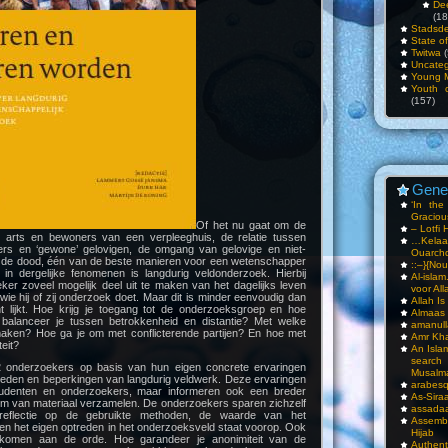
De
(18
Stadsde
State o
Twitwa
(
Uncateg
Young 
Youth c
(157)
Gene
‘In th
Gracious
Of het nu gaat om de
– Lotfi 
n arts en bewoners van een verpleeghuis, de relatie tussen
…Kela
ers en ‘gewone’ gelovigen, de omgang van gelovige en niet-
Ouarch
 de dood, één van de beste manieren voor een wetenschapper
::–}{Nou
n in dergelijke fenomenen is langdurig veldonderzoek. Hierbij
Al-isla
ker zoveel mogelijk deel uit te maken van het dagelijks leven
voor All
e hij of zij onderzoek doet. Maar dit is minder eenvoudig dan
Allah I
t lijkt. Hoe krijg je toegang tot de onderzoeksgroep en hoe
Almaas
balanceer je tussen betrokkenheid en distantie? Met welke
amanull
 maken? Hoe ga je om met conflicterende partijen? En hoe met
Amr Kha
eit?
An Isla
sea
2 onderzoekers op basis van hun eigen concrete ervaringen
Musalm
kheden en beperkingen van langdurig veldwerk. Deze ervaringen
arabesq
studenten en onderzoekers, maar informeren ook een breder
As-Siraa
rm van materiaal verzamelen. De onderzoekers sparen zichzelf
assadaa
e reflectie op de gebruikte methoden, de waarde van het
Assembl
en het eigen optreden in het onderzoeksveld staat voorop. Ook
Hijab
 komen aan de orde. Hoe garandeer je anonimiteit van de
Authent