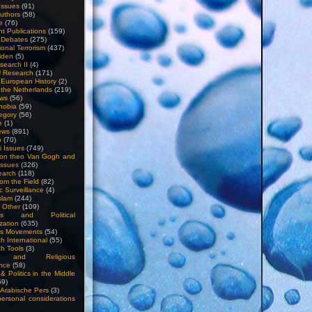
Issues
(91)
uthors
(58)
e
(76)
nt Publications
(159)
l Debates
(275)
ional Terrorism
(437)
iden
(5)
search II
(4)
U Research
(171)
n European History
(2)
n the Netherlands
(219)
ews
(56)
hobia
(59)
egory
(56)
e
(1)
ews
(891)
o
(70)
ti Issues
(749)
 on theo Van Gogh and
issues
(326)
earch
(118)
rom the Field
(82)
c Surveillance
(4)
slam
(244)
n Other
(109)
ious and Political
zation
(635)
us Movements
(54)
h International
(55)
h Tools
(3)
l and Religious
nce
(58)
& Politics in the Middle
59)
Arabische Pers
(3)
rsonal considerations