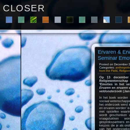
C L O S E R
Ervaren & Er
Seminar Emot
Posted on December 2n
Categories:
anthropolo
from the Field
,
Religio
Op 13 december o
Religiewetenschap 
‘Emoties in het ve
Ervaren en ervaren 
veld­on­der­zoek
(Jans
In het boek worden s
sociaal wetenschappe
het onderzoek werd in
en ervaren worden’ is
met opstellen waari
wordt geschonken a
vraagstukken wo
gesprekspartners en 
keuzes die je als ond
van het onderzoeksv