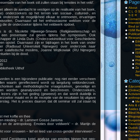
Page
sentatie van het boek stil zullen staan bij ‘emoties in het veld’.
About
et alleen de aandacht te vestigen op de realisatie van het boek,
C L O 
ge) onderzoekers op het terrein van sociaal-, cultureel-, en
S E R
ijk onderzoek de mogelijkheid elkaar te ontmoeten, ervaringen
Contac
 wisselen. Daarnaast wil het enthousiasme wekken voor de
Interv
ng die de onderzoeker tijdens het veldwerk opdoet.
Bind or 
ISIM Re
 is dr. Nicolette Hijweege-Smeets (Religiewetenschap en
Publica
k een presentatie zal geven tijdens het symposium. Ook
Resear
apper dr. Linda Duits (Onderzoekinstituut voor Geschiedenis
Et
een opstel. Daarnaast zijn er bijdragen in het boek van onder
Int
 (Radboud Universiteit Nijmegen) over onderzoek naar
pos
nder salafistische moslims, Joanne Wojtkowiak (RU Nijmegen)
IS
ituelen bij de dood.
Isl
PhD
 2012
PhD
00
Ze
ibliotheek Uithof
Jo
Ne
orden is een bijzondere publicatie: nog niet eerder verscheen
Categ
len waarin gereflecteerd wordt op langdurig veldonderzoek.
chonken aan methodologische vraagstukken, gevoelige en
(Upcomi
ken worden geanalyseerd en beschreven. Onderzoekers,
[Online]
lezers zijn in het geding (geweest) en dat wordt duidelijk in
Activism
erzoeker maakt en in de receptie van de resultaten bij uitgave
anthrop
slag. Het is precies daarom dat dit seminar stil zal staan bij
Me
Arts & c
Asides
(
Blind H
t met koffie en thee
Blogos
n inleiding – dr. Lammert Gosse Jansma
Burgers
 en de antropoloog. Emoties door veldwerk’ – dr. Martijn de
Citizens
Dudok
(
t voor vrouwen – lief en leed van cross-gender interviewen’ –
Feature
Gender
 rond Cerridwens ketel, analyse van emoties binnen het neo-
Issues
(