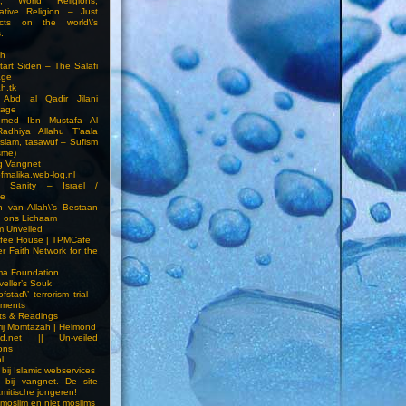
on, World Religions,
ative Religion – Just
cts on the world\’s
.
h
Start Siden – The Salafi
age
ah.tk
 Abd al Qadir Jilani
age
hmed Ibn Mustafa Al
Radhiya Allahu T’aala
Islam, tasawuf – Sufism
sme)
ng Vangnet
fmalika.web-log.nl
t Sanity – Israel /
ne
 van Allah\’s Bestaan
n ons Lichaam
sm Unveiled
fee House | TPMCafe
er Faith Network for the
ma Foundation
veller’s Souk
fstad\’ terrorism trial –
pments
ts & Readings
rij Momtazah | Helmond
led.net || Un-veiled
ions
l
bij Islamic webservices
 bij vangnet. De site
amitische jongeren!
moslim en niet moslims