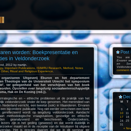
varen worden: Boekpresentatie en
Post 
ies in Veldonderzoek
You are
Ervaren w
en Sem
d, 2012 by martijn.
Veldonder
gy
,
Important Publications
,
ISIM/RU Research
,
Method
,
Notes
comment
n Other
,
Ritual and Religious Experience
.
rganiseren Uitgeverij Eburon en het departement
en Theologie van de Universiteit Utrecht het symposium
ld’, ter gelegenheid van het verschijnen van het boek
worden. Opstellen over langdurig sociaalwetenschappelijk
ma, Hak en De Koning (red.)).
Dec
trategische en – ethische problemen uit de praktijk van het
lijk veldonderzoek onder de loep genomen. Het merendeel van
M
T
 Nederland verricht, een tweetal (ook) in Vlaanderen. Ervaren
 een bijzondere publicatie. Nog niet eerder verscheen een boek
3
4
n gereflecteerd wordt op langdurig veldonderzoek. Aandacht
10
11
an methodologische vraagstukken, gevoelige en ethische
17
18
rden geanalyseerd en beschreven. Onderzoekers,
24
25
lezers zijn in het geding (geweest) en dat wordt duidelijk in
31
erzoeker maakt en in de receptie van de resultaten bij uitgave
« No
erslag. Het is precies daarom dat we in dit seminar ter