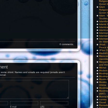
Religio
Quran I
Islam I
Religio
Quran I
Islam W
Studies,
Islamfo
Islamic
Islamic
islamica
Islamop
Islamse
Islamwe
de Isla
0 comments.
Jihad:
Peace i
JPilot 
Madrid1
Maro
marokka
Maryam
and thei
ment
Michel
Modern
some xhtml. Names and emails are required (emails aren't
Moslimj
tional.
Moslimj
Muslim 
Muslim
Umma
Muslima
Muslim
(MAT)
Mutma’
namira
Otowi!
Ramada
E-mail
URI