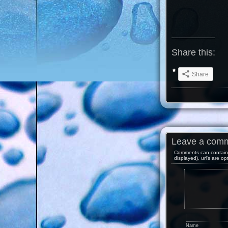
Share this:
Share
Leave a com
Comments can contain 
displayed), url's are op
Name