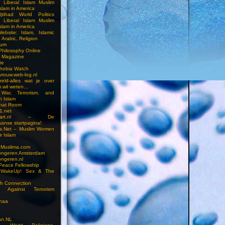
n Liberal Islam Muslim
slam in America
jtihad World Politics
n Liberal Islam Muslim
slam in America
ebsite: Islam, Islamic
 Arabic, Religion
rum
 Philosophy Online
a Magazine
te
hobia Watch
vrouw.web-log.nl
reld-alles wat je over
m wil weten…
 War, Terrorism, and
n Islam
Chat Room
1.net
cstart.nl – De
anse startpagina!
s.Net – Muslim Women
r Islam
 Muslima.com
ongeren Amsterdam
ongeren.nl
Peace Fellowship
 WakeUp! Sex & The
h Connection
s Against Terrorism
inaa
n.NL