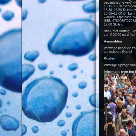
paganistische veld’ 
16.15–16.30 ‘Schroom 
16.30–16.50 Ruimte v
16.55–17.00 Dr Lamm
worden. Opstellen ov
ISBN 9789059727083
17.00 Sluiting
Boek met korting: Tij
van € 20.00 euro (nor
Aanmelden
Vanwege beperkte zaal
a.c.m.boere@uu.nl.
Kosten
Vrijwillige bijdrage vo
Informatie over het