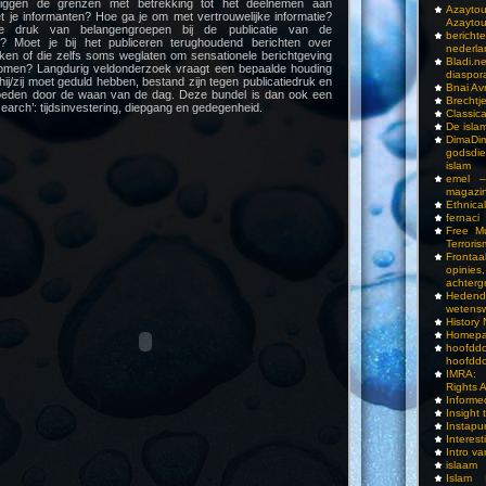
liggen de grenzen met betrekking tot het deelnemen aan
Azay
t je informanten? Hoe ga je om met vertrouwelijke informatie?
Azayto
 druk van belangengroepen bij de publicatie van de
bericht
n? Moet je bij het publiceren terughoudend berichten over
nederla
aken of die zelfs soms weglaten om sensationele berichtgeving
Bladi.n
komen? Langdurig veldonderzoek vraagt een bepaalde houding
diaspor
ij/zij moet geduld hebben, bestand zijn tegen publicatiedruk en
Bnai A
vloeden door de waan van de dag. Deze bundel is dan ook een
Brechtj
search’: tijdsinvestering, diepgang en gedegenheid.
Classica
De isla
DimaD
godsdi
islam
emel –
magazi
Ethnical
fernaci
Free Mu
Terroris
Frontaa
opini
achterg
Hedend
wetens
History
Homepa
hoof
hoofddo
IMRA: 
Rights 
Inform
Insight 
Instapu
Interes
Intro v
islaam
Islam I