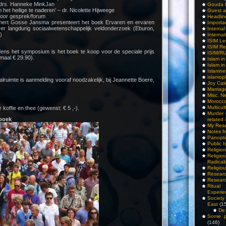
– drs. Hanneke MinkJan
Gouda 
het heilige te naderen’ – dr. Nicolette Hijweege
Guest a
oor gesprek/forum
Headlin
ert Gosse Jansma presenteert het boek Ervaren en ervaren
Importa
er langdurig sociaalwetenschappelijk veldonderzoek (Eburon,
Interna
)
Internat
ISIM Le
ISIM Re
dens het symposium is het boek te koop voor de speciale prijs
ISIM/R
maal € 29.90).
Islam i
Islam i
Islamn
islamop
ruimte is aanmelding vooraf noodzakelijk, bij Jeannette Boere,
Joy Cat
Marriag
Misc. N
Morocc
Multicul
or koffie en thee (gewenst: € 5 ,-).
Murder
 boek
related 
My Res
Notes f
Panopti
Public I
Religio
Relig
Radicali
Religio
Researc
Researc
Ritua
Experie
Society 
East
(1
De 
Some pe
(146)