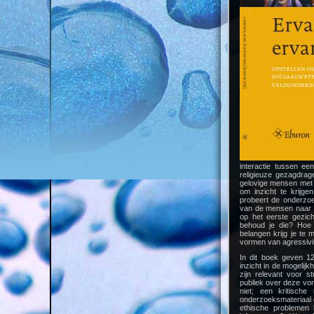
interactie tussen ee
religieuze gezagdrag
gelovige mensen met
om inzicht te krijge
probeert de onderzoe
van de mensen naar wi
op het eerste gezich
behoud je die? Hoe 
belangen krijg je te
vormen van agressivit
In dit boek geven 1
inzicht in de mogelij
zijn relevant voor 
publiek over deze vo
niet; een kritisch
onderzoeksmateriaal 
ethische problemen