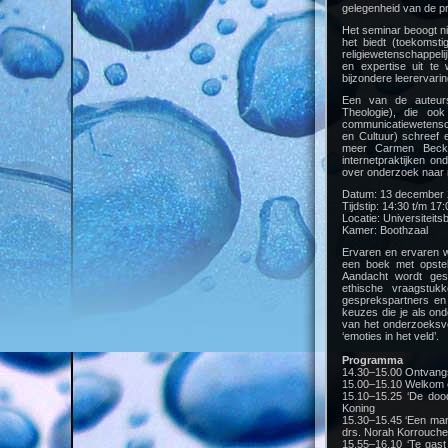
gelegenheid van de pre
Het seminar beoogt ni
het biedt (toekomsti
religiewetenschappel
en expertise uit te
bijzondere leerervari
Een van de auteurs
Theologie), die oo
communicatiewetensch
en Cultuur) schreef 
meer Carmen Becker
internetpraktijken o
over onderzoek naar r
Datum: 13 december
Tijdstip: 14:30 t/m 17:
Locatie: Universiteitsb
Kamer: Boothzaal
Ervaren en ervaren w
een boek met opstel
Aandacht wordt ges
ethische vraagstuk
gesprekspartners en 
keuzes die je als ond
van het onderzoeksver
‘emoties in het veld’.
Programma
14.30–15.00 Ontvangs
15.00–15.10 Welkom e
15.10–15.25 ‘De dood
Koning
15.30–15.45 ‘Een mark
drs. Norah Korrouche
15.55–16.10 ‘Te gast