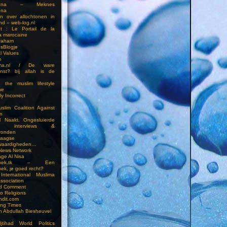
touna – Meknes
una
en over allochtonen in
nd – web-log.nl
et : Le Portail de la
a marocaine
vraham
esBlogje
l Values
m
ima.nl / De ware
enst? bij allah is de
 the muslim lifestyle
ne
ly Incorrect
slim Coalition Against
m
l Naakt. Ongesluierde
es, interviews &
ronden
aagse
waardigheden…
 News Network
ge Al Nisa
ddoek.tk – Een
ek, je goed recht?
International Muslima
Association
ed Comment
to Religions
ndit.com
ting Times
an Abdullah Biesheuvel
jtihad World Politics