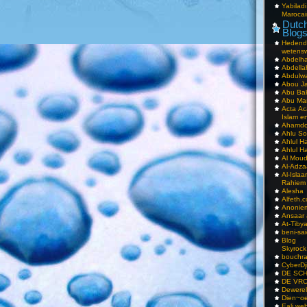
Yabilad
Marocai
Dutch
Blog
Hedend
wetens
Abdelha
Abdella
Abdulwa
Abou Ja
Abu Ba
Abu Mar
Acta Ac
Islam e
Ahamdoe
Ahlu S
Ahlul H
Ahlul H
Al Moud
Al-Adz
Al-Isla
Rahiem
Alesha
Alfeth.
Anoniem
Ansaar
At-Tiby
beni-sai
Blog
Skyrock
bouchr
CyberDj
DE SC
DE VRO
Dewerel
Dien~oe
Eali.web