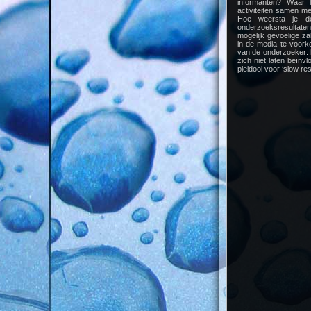
informanten? Waar 
activiteiten samen me
Hoe weersta je de
onderzoeksresultate
mogelijk gevoelige z
in de media te voor
van de onderzoeker: h
zich niet laten beïn
pleidooi voor ‘slow re