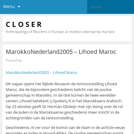
Menu
C L O S E R
Anthropology of Muslims in Europe (a modest attempt by martijn)
MarokkoNederland2005 – Lihoed Maroc
Posted by
MarokkoNederland2005 – Lihoed Maroc
Dit najaar opent het Bijbels Museum de tentoonstelling Lihoed
Maroc, die de bijzondere geschiedenis belicht van de joodse
gemeenschap in Marokko. In de titel komen de twee werelden
samen: Lihoed betekent ï¿½jodenï¿½ in het Marokkaans Arabisch.
Op 23 oktober geeft Dr Herman Obdeijn met zijn lezing over de rol
van de Joden in de Marokkaanse geschiedenis meer inzicht in de
achtergronden van de tentoonstelling.
Geschiedenis: Al ver voor de komst van de islam in de achtste eeuw
woonden er joden in Noord-Afrika. De joodse gemeenschap vormt