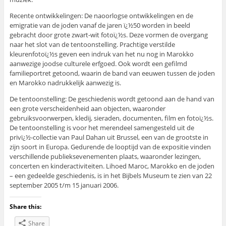
Recente ontwikkelingen: De naoorlogse ontwikkelingen en de
emigratie van de joden vanaf de jaren ï¿½50 worden in beeld
gebracht door grote zwart-wit fotoï¿½s. Deze vormen de overgang
naar het slot van de tentoonstelling. Prachtige verstilde
kleurenfotoï¿½s geven een indruk van het nu nog in Marokko
aanwezige joodse culturele erfgoed. Ook wordt een gefilmd
familieportret getoond, waarin de band van eeuwen tussen de joden
en Marokko nadrukkelijk aanwezig is.
De tentoonstelling: De geschiedenis wordt getoond aan de hand van
een grote verscheidenheid aan objecten, waaronder
gebruiksvoorwerpen, kledij, sieraden, documenten, film en fotoï¿½s.
De tentoonstelling is voor het merendeel samengesteld uit de
privï¿½-collectie van Paul Dahan uit Brussel, een van de grootste in
zijn soort in Europa. Gedurende de looptijd van de expositie vinden
verschillende publieksevenementen plaats, waaronder lezingen,
concerten en kinderactiviteiten. Lihoed Maroc, Marokko en de joden
– een gedeelde geschiedenis, is in het Bijbels Museum te zien van 22
september 2005 t/m 15 januari 2006.
Share this:
Share