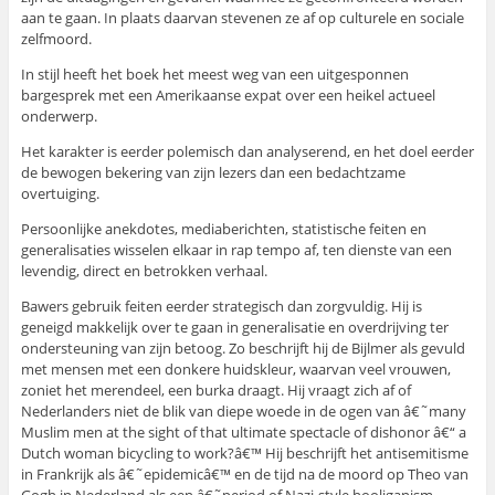
aan te gaan. In plaats daarvan stevenen ze af op culturele en sociale
zelfmoord.
In stijl heeft het boek het meest weg van een uitgesponnen
bargesprek met een Amerikaanse expat over een heikel actueel
onderwerp.
Het karakter is eerder polemisch dan analyserend, en het doel eerder
de bewogen bekering van zijn lezers dan een bedachtzame
overtuiging.
Persoonlijke anekdotes, mediaberichten, statistische feiten en
generalisaties wisselen elkaar in rap tempo af, ten dienste van een
levendig, direct en betrokken verhaal.
Bawers gebruik feiten eerder strategisch dan zorgvuldig. Hij is
geneigd makkelijk over te gaan in generalisatie en overdrijving ter
ondersteuning van zijn betoog. Zo beschrijft hij de Bijlmer als gevuld
met mensen met een donkere huidskleur, waarvan veel vrouwen,
zoniet het merendeel, een burka draagt. Hij vraagt zich af of
Nederlanders niet de blik van diepe woede in de ogen van â€˜many
Muslim men at the sight of that ultimate spectacle of dishonor â€“ a
Dutch woman bicycling to work?â€™ Hij beschrijft het antisemitisme
in Frankrijk als â€˜epidemicâ€™ en de tijd na de moord op Theo van