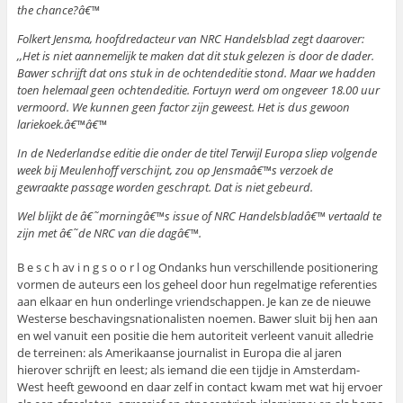
the chance?â€™
Folkert Jensma, hoofdredacteur van NRC Handelsblad zegt daarover:
,,Het is niet aannemelijk te maken dat dit stuk gelezen is door de dader.
Bawer schrijft dat ons stuk in de ochtendeditie stond. Maar we hadden
toen helemaal geen ochtendeditie. Fortuyn werd om ongeveer 18.00 uur
vermoord. We kunnen geen factor zijn geweest. Het is dus gewoon
lariekoek.â€™â€™
In de Nederlandse editie die onder de titel Terwijl Europa sliep volgende
week bij Meulenhoff verschijnt, zou op Jensmaâ€™s verzoek de
gewraakte passage worden geschrapt. Dat is niet gebeurd.
Wel blijkt de â€˜morningâ€™s issue of NRC Handelsbladâ€™ vertaald te
zijn met â€˜de NRC van die dagâ€™.
B e s c h av i n g s o o r l og Ondanks hun verschillende positionering
vormen de auteurs een los geheel door hun regelmatige referenties
aan elkaar en hun onderlinge vriendschappen. Je kan ze de nieuwe
Westerse beschavingsnationalisten noemen. Bawer sluit bij hen aan
en wel vanuit een positie die hem autoriteit verleent vanuit alledrie
de terreinen: als Amerikaanse journalist in Europa die al jaren
hierover schrijft en leest; als iemand die een tijdje in Amsterdam-
West heeft gewoond en daar zelf in contact kwam met wat hij ervoer