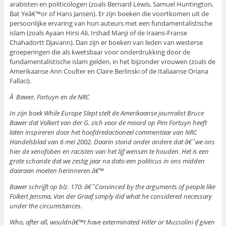
arabisten en politicologen (zoals Bernard Lewis, Samuel Huntington,
Bat Yeâ€™or of Hans Jansen). Er zijn boeken die voortkomen uit de
persoonlijke ervaring van hun auteurs met een fundamentalistische
islam (zoals Ayaan Hirsi Ali, Irshad Manji of de Iraans-Franse
Chahadortt Djavann). Dan zijn er boeken van leden van westerse
groeperingen die als kwetsbaar voor onderdrukking door de
fundamentalistische islam gelden, in het bijzonder vrouwen (zoals de
Amerikaanse Ann Coulter en Claire Berlinski of de Italiaanse Oriana
Fallaci).
Â Bawer, Fortuyn en de NRC
In zijn boek While Europe Slept stelt de Amerikaanse journalist Bruce
Bawer dat Volkert van der G. zich voor de moord op Pim Fortuyn heeft
laten inspireren door het hoofdredactioneel commentaar van NRC
Handelsblad van 6 mei 2002. Daarin stond onder andere dat â€˜we ons
hier de xenofoben en racisten van het lijf wensen te houden. Het is een
grote schande dat we zestig jaar na dato een politicus in ons midden
daaraan moeten herinneren.â€™
Bawer schrijft op blz. 170: â€˜Convinced by the arguments of people like
Folkert Jensma, Van der Graaf simply did what he considered necessary
under the circumstances.
Who, after all, wouldnâ€™t have exterminated Hitler or Mussolini if given