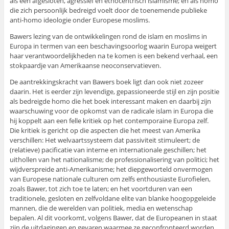
als een afgesloten, agressief en etnocentrisch islamisme; en als homo
die zich persoonlijk bedreigd voelt door de toenemende publieke
anti-homo ideologie onder Europese moslims.
Bawers lezing van de ontwikkelingen rond de islam en moslims in
Europa in termen van een beschavingsoorlog waarin Europa weigert
haar verantwoordelijkheden na te komen is een bekend verhaal, een
stokpaardje van Amerikaanse neoconservatieven.
De aantrekkingskracht van Bawers boek ligt dan ook niet zozeer
daarin. Het is eerder zijn levendige, gepassioneerde stijl en zijn positie
als bedreigde homo die het boek interessant maken en daarbij zijn
waarschuwing voor de opkomst van de radicale islam in Europa die
hij koppelt aan een felle kritiek op het contemporaine Europa zelf.
Die kritiek is gericht op die aspecten die het meest van Amerika
verschillen: Het welvaartssysteem dat passiviteit stimuleert; de
(relatieve) pacificatie van interne en internationale geschillen; het
uithollen van het nationalisme; de professionalisering van politici; het
wijdverspreide anti-Amerikanisme; het diepgeworteld onvermogen
van Europese nationale culturen om zelfs enthousiaste Eurofielen,
zoals Bawer, tot zich toe te laten; en het voortduren van een
traditionele, gesloten en zelfvoldane elite van blanke hoogopgeleide
mannen, die de werelden van politiek, media en wetenschap
bepalen. Al dit voorkomt, volgens Bawer, dat de Europeanen in staat
zijn de uitdagingen en gevaren waarmee ze geconfronteerd worden