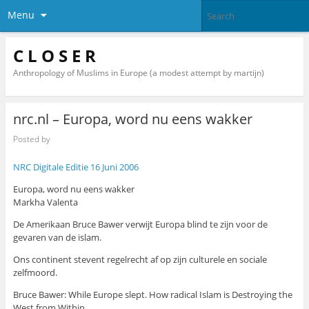
Menu
C L O S E R
Anthropology of Muslims in Europe (a modest attempt by martijn)
nrc.nl – Europa, word nu eens wakker
Posted by
NRC Digitale Editie 16 Juni 2006
Europa, word nu eens wakker
Markha Valenta
De Amerikaan Bruce Bawer verwijt Europa blind te zijn voor de
gevaren van de islam.
Ons continent stevent regelrecht af op zijn culturele en sociale
zelfmoord.
Bruce Bawer: While Europe slept. How radical Islam is Destroying the
West from Within.