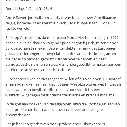
Doubleday, 247 blz. â‚¬25,â€“
Bruce Bawer, journalist en schrijver van boeken over Amerikaanse
religie, homoâ€™s en literatuur verhuisde in 1998 naar Europa. En
raakte verliefd.
Eerst op Amsterdam, daarna op een Noor. Met hem trok hij in 1999
naar Oslo. In de daarop volgende jaren begon hij zich, reizend door
Europa zorgen te maken. Bawer ontdekte namelijk dat Europaeen
gevaarlijke indringer binnengelaten had: islamitische immigranten
die het erop hadden gemunt Europa over te nemen en haar
democratische normen en waarden ondergeschikt te maken aan een
antidemocratische islamitische cultuur.
Europeanen lijken er niets tegen te willen of durven doen. Hij schreef
er een boek over, een aanklacht tegen West-Europa en wat hij ziet als
haar zwakte en onwil, blindheid en hypocrisie. Het is een
waarschuwing tegen de fundamentalistische en radicale moslims.
In de golf aan boeken van de afgelopen jaren die voor de gevaar van
een oprukkende islam waarschuwen valt een driedeling te
onderscheiden.
Er zijn boeken geschreven door professionele islamkenners,