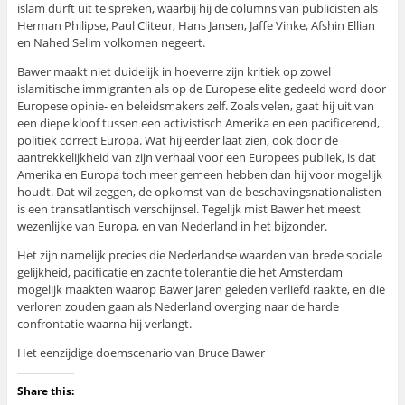
islam durft uit te spreken, waarbij hij de columns van publicisten als
Herman Philipse, Paul Cliteur, Hans Jansen, Jaffe Vinke, Afshin Ellian
en Nahed Selim volkomen negeert.
Bawer maakt niet duidelijk in hoeverre zijn kritiek op zowel
islamitische immigranten als op de Europese elite gedeeld word door
Europese opinie- en beleidsmakers zelf. Zoals velen, gaat hij uit van
een diepe kloof tussen een activistisch Amerika en een pacificerend,
politiek correct Europa. Wat hij eerder laat zien, ook door de
aantrekkelijkheid van zijn verhaal voor een Europees publiek, is dat
Amerika en Europa toch meer gemeen hebben dan hij voor mogelijk
houdt. Dat wil zeggen, de opkomst van de beschavingsnationalisten
is een transatlantisch verschijnsel. Tegelijk mist Bawer het meest
wezenlijke van Europa, en van Nederland in het bijzonder.
Het zijn namelijk precies die Nederlandse waarden van brede sociale
gelijkheid, pacificatie en zachte tolerantie die het Amsterdam
mogelijk maakten waarop Bawer jaren geleden verliefd raakte, en die
verloren zouden gaan als Nederland overging naar de harde
confrontatie waarna hij verlangt.
Het eenzijdige doemscenario van Bruce Bawer
Share this: