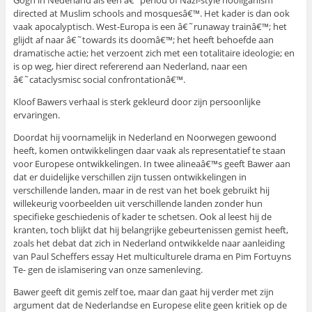
Gogh in Nederland als een â€˜period of Nazi-style hooliganism
directed at Muslim schools and mosquesâ€™. Het kader is dan ook
vaak apocalyptisch. West-Europa is een â€˜runaway trainâ€™; het
glijdt af naar â€˜towards its doomâ€™; het heeft behoefde aan
dramatische actie; het verzoent zich met een totalitaire ideologie; en
is op weg, hier direct refererend aan Nederland, naar een
â€˜cataclysmisc social confrontationâ€™.
Kloof Bawers verhaal is sterk gekleurd door zijn persoonlijke
ervaringen.
Doordat hij voornamelijk in Nederland en Noorwegen gewoond
heeft, komen ontwikkelingen daar vaak als representatief te staan
voor Europese ontwikkelingen. In twee alineaâ€™s geeft Bawer aan
dat er duidelijke verschillen zijn tussen ontwikkelingen in
verschillende landen, maar in de rest van het boek gebruikt hij
willekeurig voorbeelden uit verschillende landen zonder hun
specifieke geschiedenis of kader te schetsen. Ook al leest hij de
kranten, toch blijkt dat hij belangrijke gebeurtenissen gemist heeft,
zoals het debat dat zich in Nederland ontwikkelde naar aanleiding
van Paul Scheffers essay Het multiculturele drama en Pim Fortuyns
Te- gen de islamisering van onze samenleving.
Bawer geeft dit gemis zelf toe, maar dan gaat hij verder met zijn
argument dat de Nederlandse en Europese elite geen kritiek op de