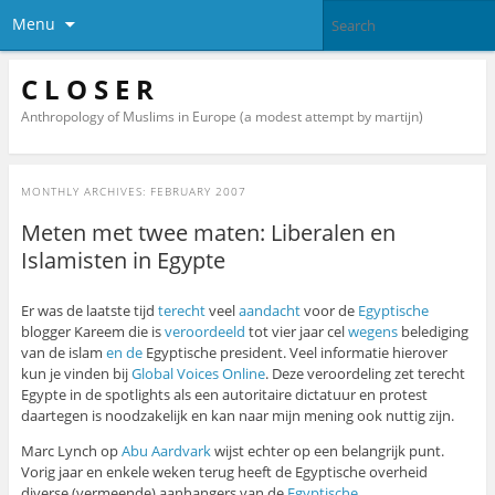
Menu
C L O S E R
Anthropology of Muslims in Europe (a modest attempt by martijn)
MONTHLY ARCHIVES:
FEBRUARY 2007
Meten met twee maten: Liberalen en
Islamisten in Egypte
Er was de laatste tijd
terecht
veel
aandacht
voor de
Egyptische
blogger Kareem die is
veroordeeld
tot vier jaar cel
wegens
belediging
van de islam
en de
Egyptische president. Veel informatie hierover
kun je vinden bij
Global Voices Online
. Deze veroordeling zet terecht
Egypte in de spotlights als een autoritaire dictatuur en protest
daartegen is noodzakelijk en kan naar mijn mening ook nuttig zijn.
Marc Lynch op
Abu Aardvark
wijst echter op een belangrijk punt.
Vorig jaar en enkele weken terug heeft de Egyptische overheid
diverse (vermeende) aanhangers van de
Egyptische