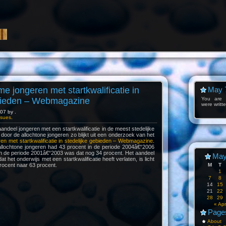
 jongeren met startkwalificatie in
May 
ebieden – Webmagazine
You are l
were writt
07 by .
Issues
.
ndeel jongeren met een startkwalificatie in de meest stedelijke
door de allochtone jongeren zo blijkt uit een onderzoek van het
n met startkwalificatie in stedelijke gebieden – Webmagazine
.
allochtone jongeren had 43 procent in de periode 2004â€“2006
. In de periode 2001â€“2003 was dat nog 34 procent. Het aandeel
May
t het onderwijs met een startkwalificatie heeft verlaten, is licht
ocent naar 63 procent.
M
T
1
7
8
14
15
21
22
28
29
« Apr
Page
About