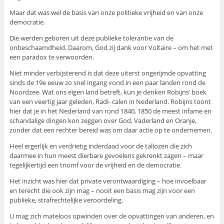
Maar dat was wel de basis van onze politieke vrijheid en van onze
democratie.
Die werden geboren uit deze publieke tolerantie van de
onbeschaamdheid. Daarom, God zij dank voor Voltaire – om het met
een paradox te verwoorden.
Niet minder verbijsterend is dat deze uiterst ongerijmde opvatting
sinds de 19e eeuw zo snel ingang vond in een paar landen rond de
Noordzee. Wat ons eigen land betreft, kun je denken Robijns’ boek
van een veertig jaar geleden, Radi- calen in Nederland. Robijns toont
hier dat je in het Nederland van rond 1840, 1850 de meest infame en
schandalige dingen kon zeggen over God, Vaderland en Oranje,
zonder dat een rechter bereid was om daar actie op te ondernemen.
Heel ergerlijk en verdrietig inderdaad voor de tallozen die zich
daarmee in hun meest dierbare gevoelens gekrenkt zagen – maar
tegelijkertijd een triomf voor de vrijheid en de democratie.
Het inzicht was hier dat private verontwaardiging – hoe invoelbaar
en terecht die ook zijn mag – nooit een basis mag zijn voor een
publieke, strafrechtelijke veroordeling.
U mag zich mateloos opwinden over de opvattingen van anderen, en