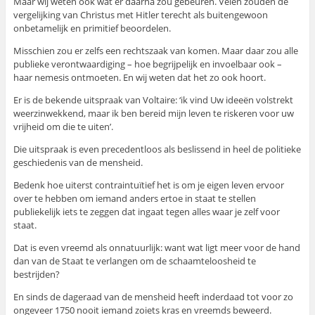
Maar wij weten ook wat er daarna zou gebeuren. Velen zouden de
vergelijking van Christus met Hitler terecht als buitengewoon
onbetamelijk en primitief beoordelen.
Misschien zou er zelfs een rechtszaak van komen. Maar daar zou alle
publieke verontwaardiging – hoe begrijpelijk en invoelbaar ook –
haar nemesis ontmoeten. En wij weten dat het zo ook hoort.
Er is de bekende uitspraak van Voltaire: ‘ik vind Uw ideeën volstrekt
weerzinwekkend, maar ik ben bereid mijn leven te riskeren voor uw
vrijheid om die te uiten’.
Die uitspraak is even precedentloos als beslissend in heel de politieke
geschiedenis van de mensheid.
Bedenk hoe uiterst contraintuïtief het is om je eigen leven ervoor
over te hebben om iemand anders ertoe in staat te stellen
publiekelijk iets te zeggen dat ingaat tegen alles waar je zelf voor
staat.
Dat is even vreemd als onnatuurlijk: want wat ligt meer voor de hand
dan van de Staat te verlangen om de schaamteloosheid te
bestrijden?
En sinds de dageraad van de mensheid heeft inderdaad tot voor zo
ongeveer 1750 nooit iemand zoiets kras en vreemds beweerd.