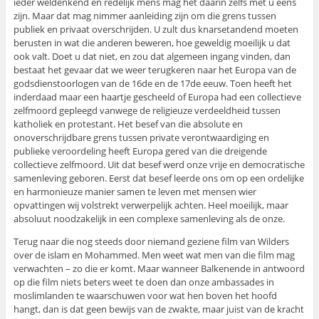
ieder weldenkend en redelijk mens mag het daarin zelfs met u eens
zijn. Maar dat mag nimmer aanleiding zijn om die grens tussen
publiek en privaat overschrijden. U zult dus knarsetandend moeten
berusten in wat die anderen beweren, hoe geweldig moeilijk u dat
ook valt. Doet u dat niet, en zou dat algemeen ingang vinden, dan
bestaat het gevaar dat we weer terugkeren naar het Europa van de
godsdienstoorlogen van de 16de en de 17de eeuw. Toen heeft het
inderdaad maar een haartje gescheeld of Europa had een collectieve
zelfmoord gepleegd vanwege de religieuze verdeeldheid tussen
katholiek en protestant. Het besef van die absolute en
onoverschrijdbare grens tussen private verontwaardiging en
publieke veroordeling heeft Europa gered van die dreigende
collectieve zelfmoord. Uit dat besef werd onze vrije en democratische
samenleving geboren. Eerst dat besef leerde ons om op een ordelijke
en harmonieuze manier samen te leven met mensen wier
opvattingen wij volstrekt verwerpelijk achten. Heel moeilijk, maar
absoluut noodzakelijk in een complexe samenleving als de onze.
Terug naar die nog steeds door niemand geziene film van Wilders
over de islam en Mohammed. Men weet wat men van die film mag
verwachten – zo die er komt. Maar wanneer Balkenende in antwoord
op die film niets beters weet te doen dan onze ambassades in
moslimlanden te waarschuwen voor wat hen boven het hoofd
hangt, dan is dat geen bewijs van de zwakte, maar juist van de kracht