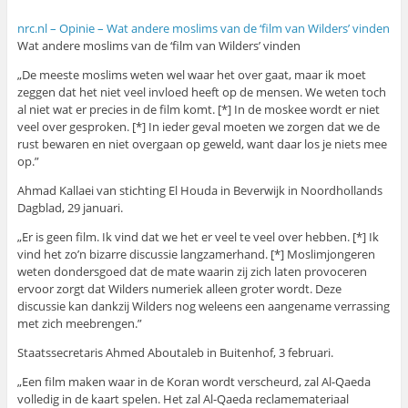
nrc.nl – Opinie – Wat andere moslims van de ‘film van Wilders’ vinden
Wat andere moslims van de ‘film van Wilders’ vinden
„De meeste moslims weten wel waar het over gaat, maar ik moet
zeggen dat het niet veel invloed heeft op de mensen. We weten toch
al niet wat er precies in de film komt. [*] In de moskee wordt er niet
veel over gesproken. [*] In ieder geval moeten we zorgen dat we de
rust bewaren en niet overgaan op geweld, want daar los je niets mee
op.”
Ahmad Kallaei van stichting El Houda in Beverwijk in Noordhollands
Dagblad, 29 januari.
„Er is geen film. Ik vind dat we het er veel te veel over hebben. [*] Ik
vind het zo’n bizarre discussie langzamerhand. [*] Moslimjongeren
weten dondersgoed dat de mate waarin zij zich laten provoceren
ervoor zorgt dat Wilders numeriek alleen groter wordt. Deze
discussie kan dankzij Wilders nog weleens een aangename verrassing
met zich meebrengen.”
Staatssecretaris Ahmed Aboutaleb in Buitenhof, 3 februari.
„Een film maken waar in de Koran wordt verscheurd, zal Al-Qaeda
volledig in de kaart spelen. Het zal Al-Qaeda reclamemateriaal