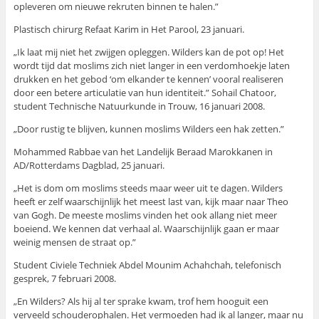
opleveren om nieuwe rekruten binnen te halen.”
Plastisch chirurg Refaat Karim in Het Parool, 23 januari.
„Ik laat mij niet het zwijgen opleggen. Wilders kan de pot op! Het
wordt tijd dat moslims zich niet langer in een verdomhoekje laten
drukken en het gebod ‘om elkander te kennen’ vooral realiseren
door een betere articulatie van hun identiteit.” Sohail Chatoor,
student Technische Natuurkunde in Trouw, 16 januari 2008.
„Door rustig te blijven, kunnen moslims Wilders een hak zetten.”
Mohammed Rabbae van het Landelijk Beraad Marokkanen in
AD/Rotterdams Dagblad, 25 januari.
„Het is dom om moslims steeds maar weer uit te dagen. Wilders
heeft er zelf waarschijnlijk het meest last van, kijk maar naar Theo
van Gogh. De meeste moslims vinden het ook allang niet meer
boeiend. We kennen dat verhaal al. Waarschijnlijk gaan er maar
weinig mensen de straat op.”
Student Civiele Techniek Abdel Mounim Achahchah, telefonisch
gesprek, 7 februari 2008.
„En Wilders? Als hij al ter sprake kwam, trof hem hooguit een
verveeld schouderophalen. Het vermoeden had ik al langer, maar nu