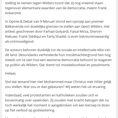
stelling te nemen tegen Wilders toont dat zij nog vreemd staan
tegenover elementaire waarden van de democratie, meent Frank
Ankersmit.
In Opinie & Debat van 9 februari stond een oproep aan premier
Balkenende om duidelijke grenzen te stellen aan Geert Wilders. Het
artikel, geschreven door Farhad Golyardi, Faisal Mirza, Shervin
Nekuee, Frank Siddiqui en Tariq Shadid, is even betreurenswaardig
als ontmoedigend.
De auteurs behoren duidelijk tot de sociale en intellectuele elite van
dit land. Desondanks verhinderde hun moslimachtergrond hen nog
steeds om te zien hoe een westerse democratie behoort te reageren
op politici als Wilders. Dat stemt tot moedeloosheid en pessimisme.
Helaas.
Stel dat iemand hier niet Mohammed maar Christus met Hitler gelijk
zou stellen. Wat zou er dan gebeuren? Wij weten het uit ervaring.
Inderdaad, veel protestanten en katholieken zouden zich er
bovenmatig over opwinden. Zij zouden met kracht betogen dat nu
toch werkelijk het moment is aangebroken om een beroep te doen
op het verbod op godslastering.