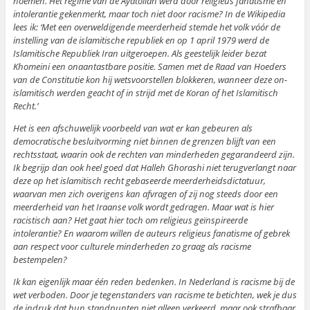
noemen. Het regime van de Ayatollah werd door religieus fanatisme en
intolerantie gekenmerkt, maar toch niet door racisme? In de Wikipedia
lees ik: ‘Met een overweldigende meerderheid stemde het volk vóór de
instelling van de islamitische republiek en op 1 april 1979 werd de
Islamitische Republiek Iran uitgeroepen. Als geestelijk leider bezat
Khomeini een onaantastbare positie. Samen met de Raad van Hoeders
van de Constitutie kon hij wetsvoorstellen blokkeren, wanneer deze on-
islamitisch werden geacht of in strijd met de Koran of het Islamitisch
Recht.’
Het is een afschuwelijk voorbeeld van wat er kan gebeuren als
democratische besluitvorming niet binnen de grenzen blijft van een
rechtsstaat, waarin ook de rechten van minderheden gegarandeerd zijn.
Ik begrijp dan ook heel goed dat Halleh Ghorashi niet terugverlangt naar
deze op het islamitisch recht gebaseerde meerderheidsdictatuur,
waarvan men zich overigens kan afvragen of zij nog steeds door een
meerderheid van het Iraanse volk wordt gedragen. Maar wat is hier
racistisch aan? Het gaat hier toch om religieus geïnspireerde
intolerantie? En waarom willen de auteurs religieus fanatisme of gebrek
aan respect voor culturele minderheden zo graag als racisme
bestempelen?
Ik kan eigenlijk maar één reden bedenken. In Nederland is racisme bij de
wet verboden. Door je tegenstanders van racisme te betichten, wek je dus
de indruk dat hun standpunten niet alleen verkeerd, maar ook strafbaar