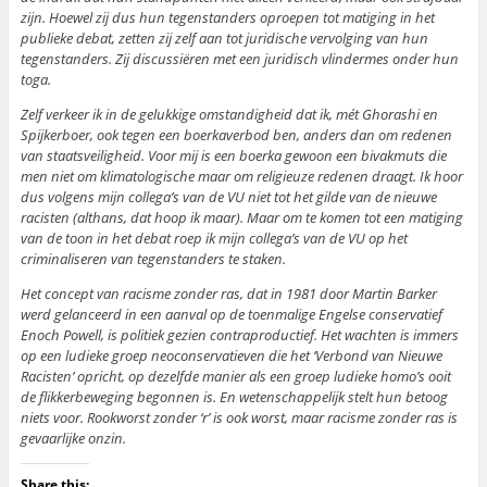
zijn. Hoewel zij dus hun tegenstanders oproepen tot matiging in het
publieke debat, zetten zij zelf aan tot juridische vervolging van hun
tegenstanders. Zij discussiëren met een juridisch vlindermes onder hun
toga.
Zelf verkeer ik in de gelukkige omstandigheid dat ik, mét Ghorashi en
Spijkerboer, ook tegen een boerkaverbod ben, anders dan om redenen
van staatsveiligheid. Voor mij is een boerka gewoon een bivakmuts die
men niet om klimatologische maar om religieuze redenen draagt. Ik hoor
dus volgens mijn collega’s van de VU niet tot het gilde van de nieuwe
racisten (althans, dat hoop ik maar). Maar om te komen tot een matiging
van de toon in het debat roep ik mijn collega’s van de VU op het
criminaliseren van tegenstanders te staken.
Het concept van racisme zonder ras, dat in 1981 door Martin Barker
werd gelanceerd in een aanval op de toenmalige Engelse conservatief
Enoch Powell, is politiek gezien contraproductief. Het wachten is immers
op een ludieke groep neoconservatieven die het ‘Verbond van Nieuwe
Racisten’ opricht, op dezelfde manier als een groep ludieke homo’s ooit
de flikkerbeweging begonnen is. En wetenschappelijk stelt hun betoog
niets voor. Rookworst zonder ‘r’ is ook worst, maar racisme zonder ras is
gevaarlijke onzin.
Share this: