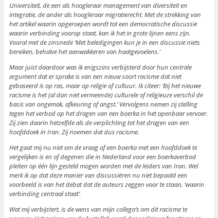
Universiteit, de een als hoogleraar management van diversiteit en
integratie, de ander als hoogleraar migratierecht. Met de strekking van
het artikel waarin opgeroepen wordt tot een democratische discussie
waarin verbinding voorop staat, kan ik het in grote lijnen eens zijn.
Vooral met de zinsnede ‘Met beledigingen kun je in een discussie niets
bereiken, behalve het aanwakkeren van haatgevoelens.’
Maar juist daardoor was ik enigszins verbijsterd door hun centrale
argument dat er sprake is van een nieuw soort racisme dat niet
gebaseerd is op ras, maar op religie of cultuur. Ik citeer: ‘Bij het nieuwe
racisme is het (al dan niet vermeende) culturele of religieuze verschil de
basis van ongemak, afkeuring of angst.’ Vervolgens nemen zij stelling
tegen het verbod op het dragen van een boerka in het openbaar vervoer.
Zij zien daarin hetzelfde als de verplichting tot het dragen van een
hoofddoek in Iran. Zij noemen dat dus racisme.
Het gaat mij nu niet om de vraag of een boerka met een hoofddoek te
vergelijken is en of degenen die in Nederland voor een boerkaverbod
pleiten op één lijn gesteld mogen worden met de leiders van Iran. Wel
merk ik op dat deze manier van discussiëren nu niet bepaald een
voorbeeld is van het debat dat de auteurs zeggen voor te staan, ‘waarin
verbinding centraal staat’.
Wat mij verbijstert, is de wens van mijn collega’s om dit racisme te