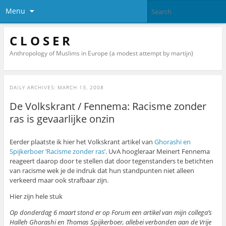
Menu
C L O S E R
Anthropology of Muslims in Europe (a modest attempt by martijn)
DAILY ARCHIVES:
MARCH 13, 2008
De Volkskrant / Fennema: Racisme zonder
ras is gevaarlijke onzin
Eerder plaatste ik hier het Volkskrant artikel van
Ghorashi en
Spijkerboer ‘Racisme zonder ras’
. UvA hoogleraar Meinert Fennema
reageert daarop door te stellen dat door tegenstanders te betichten
van racisme wek je de indruk dat hun standpunten niet alleen
verkeerd maar ook strafbaar zijn.
Hier zijn hele stuk
Op donderdag 6 maart stond er op Forum een artikel van mijn collega’s
Halleh Ghorashi en Thomas Spijkerboer, allebei verbonden aan de Vrije