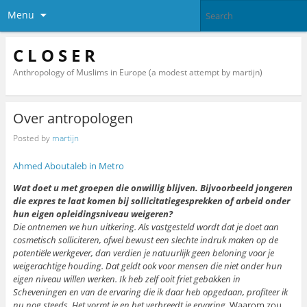
Menu
C L O S E R
Anthropology of Muslims in Europe (a modest attempt by martijn)
Over antropologen
Posted by
martijn
Ahmed Aboutaleb in Metro
Wat doet u met groepen die onwillig blijven. Bijvoorbeeld jongeren
die expres te laat komen bij sollicitatiegesprekken of arbeid onder
hun eigen opleidingsniveau weigeren?
Die ontnemen we hun uitkering. Als vastgesteld wordt dat je doet aan
cosmetisch solliciteren, ofwel bewust een slechte indruk maken op de
potentiële werkgever, dan verdien je natuurlijk geen beloning voor je
weigerachtige houding. Dat geldt ook voor mensen die niet onder hun
eigen niveau willen werken. Ik heb zelf ooit friet gebakken in
Scheveningen en van de ervaring die ik daar heb opgedaan, profiteer ik
nu nog steeds. Het vormt je en het verbreedt je ervaring.
Waarom zou