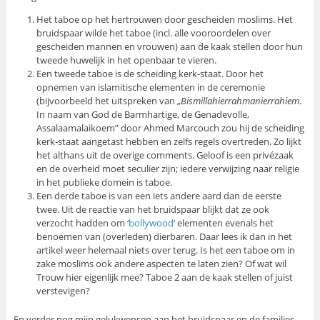
Het taboe op het hertrouwen door gescheiden moslims. Het
bruidspaar wilde het taboe (incl. alle vooroordelen over
gescheiden mannen en vrouwen) aan de kaak stellen door hun
tweede huwelijk in het openbaar te vieren.
Een tweede taboe is de scheiding kerk-staat. Door het
opnemen van islamitische elementen in de ceremonie
(bijvoorbeeld het uitspreken van „
Bismillahierrahmanierrahiem
.
In naam van God de Barmhartige, de Genadevolle,
Assalaamalaikoem” door Ahmed Marcouch zou hij de scheiding
kerk-staat aangetast hebben en zelfs regels overtreden. Zo lijkt
het althans uit de overige comments. Geloof is een privézaak
en de overheid moet seculier zijn; iedere verwijzing naar religie
in het publieke domein is taboe.
Een derde taboe is van een iets andere aard dan de eerste
twee. Uit de reactie van het bruidspaar blijkt dat ze ook
verzocht hadden om ‘
bollywood
‘ elementen evenals het
benoemen van (overleden) dierbaren. Daar lees ik dan in het
artikel weer helemaal niets over terug. Is het een taboe om in
zake moslims ook andere aspecten te laten zien? Of wat wil
Trouw hier eigenlijk mee? Taboe 2 aan de kaak stellen of juist
verstevigen?
En verder nog mijn gelukwensen aan het bruidspaar en de families