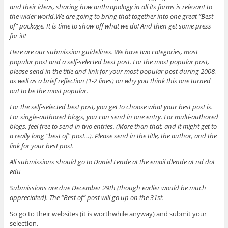
and their ideas, sharing how anthropology in all its forms is relevant to
the wider world.We are going to bring that together into one great “Best
of” package. It is time to show off what we do! And then get some press
for it!!
Here are our submission guidelines. We have two categories, most
popular post and a self-selected best post. For the most popular post,
please send in the title and link for your most popular post during 2008,
as well as a brief reflection (1-2 lines) on why you think this one turned
out to be the most popular.
For the self-selected best post, you get to choose what your best post is.
For single-authored blogs, you can send in one entry. For multi-authored
blogs, feel free to send in two entries. (More than that, and it might get to
a really long “best of” post…). Please send in the title, the author, and the
link for your best post.
All submissions should go to Daniel Lende at the email dlende at nd dot
edu
Submissions are due December 29th (though earlier would be much
appreciated). The “Best of” post will go up on the 31st.
So go to their websites (it is worthwhile anyway) and submit your
selection.