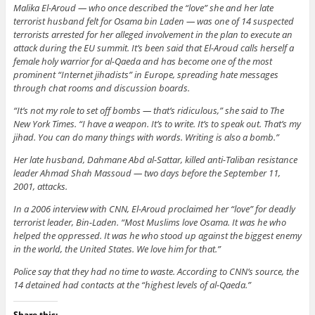
Malika El-Aroud — who once described the “love” she and her late
terrorist husband felt for Osama bin Laden — was one of 14 suspected
terrorists arrested for her alleged involvement in the plan to execute an
attack during the EU summit. It’s been said that El-Aroud calls herself a
female holy warrior for al-Qaeda and has become one of the most
prominent “Internet jihadists” in Europe, spreading hate messages
through chat rooms and discussion boards.
“It’s not my role to set off bombs — that’s ridiculous,” she said to The
New York Times. “I have a weapon. It’s to write. It’s to speak out. That’s my
jihad. You can do many things with words. Writing is also a bomb.”
Her late husband, Dahmane Abd al-Sattar, killed anti-Taliban resistance
leader Ahmad Shah Massoud — two days before the September 11,
2001, attacks.
In a 2006 interview with CNN, El-Aroud proclaimed her “love” for deadly
terrorist leader, Bin-Laden. “Most Muslims love Osama. It was he who
helped the oppressed. It was he who stood up against the biggest enemy
in the world, the United States. We love him for that.”
Police say that they had no time to waste. According to CNN’s source, the
14 detained had contacts at the “highest levels of al-Qaeda.”
Share this: