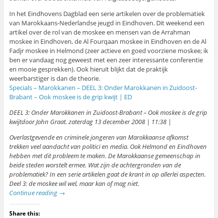
In het Eindhovens Dagblad een serie artikelen over de problematiek
van Marokkaans-Nederlandse jeugd in Eindhoven. Dit weekend een
artikel over de rol van de moskee en mensen van de Arrahman
moskee in Eindhoven, de Al Fourqaan moskee in Eindhoven en de Al
Fadjr moskee in Helmond (zeer actieve en goed voorziene moskee; ik
ben er vandaag nog geweest met een zeer interessante conferentie
en mooie gesprekken). Ook hieruit blijkt dat de praktijk
weerbarstiger is dan de theorie.
Specials – Marokkanen – DEEL 3: Onder Marokkanen in Zuidoost-
Brabant – Ook moskee is de grip kwijt | ED
DEEL 3: Onder Marokkanen in Zuidoost-Brabant – Ook moskee is de grip
kwijtdoor John Graat. zaterdag 13 december 2008 | 11:38 |
Overlastgevende en criminele jongeren van Marokkaanse afkomst
trekken veel aandacht van politici en media. Ook Helmond en Eindhoven
hebben met dit probleem te maken. De Marokkaanse gemeenschap in
beide steden worstelt ermee. Wat zijn de achtergronden van de
problematiek? In een serie artikelen gaat de krant in op allerlei aspecten.
Deel 3: de moskee wil wel, maar kan of mag niet.
Continue reading
→
Share this: