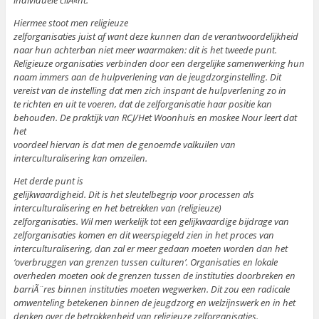
individuele cliÃ«nt.
Hiermee stoot men religieuze
zelforganisaties juist af want deze kunnen dan de verantwoordelijkheid
naar hun achterban niet meer waarmaken: dit is het tweede punt.
Religieuze organisaties verbinden door een dergelijke samenwerking hun
naam immers aan de hulpverlening van de jeugdzorginstelling. Dit
vereist van de instelling dat men zich inspant de hulpverlening zo in
te richten en uit te voeren, dat de zelforganisatie haar positie kan
behouden. De praktijk van RCJ/Het Woonhuis en moskee Nour leert dat
het
voordeel hiervan is dat men de genoemde valkuilen van
interculturalisering kan omzeilen.
Het derde punt is
gelijkwaardigheid. Dit is het sleutelbegrip voor processen als
interculturalisering en het betrekken van (religieuze)
zelforganisaties. Wil men werkelijk tot een gelijkwaardige bijdrage van
zelforganisaties komen en dit weerspiegeld zien in het proces van
interculturalisering, dan zal er meer gedaan moeten worden dan het
‘overbruggen van grenzen tussen culturen’. Organisaties en lokale
overheden moeten ook de grenzen tussen de instituties doorbreken en
barriÃ¨res binnen instituties moeten wegwerken. Dit zou een radicale
omwenteling betekenen binnen de jeugdzorg en welzijnswerk en in het
denken over de betrokkenheid van religieuze zelforganisaties.