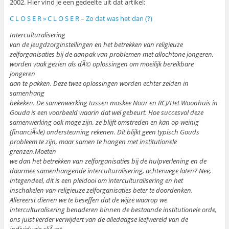
2002. Hier vind je een gedeelte uit dat artikel:
C L O S E R » C L O S E R – Zo dat was het dan (?)
Interculturalisering
van de jeugdzorginstellingen en het betrekken van religieuze
zelforganisaties bij de aanpak van problemen met allochtone jongeren,
worden vaak gezien als dÃ© oplossingen om moeilijk bereikbare
jongeren
aan te pakken. Deze twee oplossingen worden echter zelden in
samenhang
bekeken. De samenwerking tussen moskee Nour en RCJ/Het Woonhuis in
Gouda is een voorbeeld waarin dat wel gebeurt. Hoe succesvol deze
samenwerking ook moge zijn, ze blijft omstreden en kan op weinig
(financiÃ«le) ondersteuning rekenen. Dit blijkt geen typisch Gouds
probleem te zijn, maar samen te hangen met institutionele
grenzen.Moeten
we dan het betrekken van zelforganisaties bij de hulpverlening en de
daarmee samenhangende interculturalisering, achterwege laten? Nee,
integendeel, dit is een pleidooi om interculturalisering en het
inschakelen van religieuze zelforganisaties beter te doordenken.
Allereerst dienen we te beseffen dat de wijze waarop we
interculturalisering benaderen binnen de bestaande institutionele orde,
ons juist verder verwijdert van de alledaagse leefwereld van de