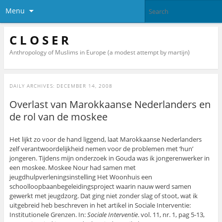
Menu
C L O S E R
Anthropology of Muslims in Europe (a modest attempt by martijn)
DAILY ARCHIVES:
DECEMBER 14, 2008
Overlast van Marokkaanse Nederlanders en
de rol van de moskee
Het lijkt zo voor de hand liggend, laat Marokkaanse Nederlanders
zelf verantwoordelijkheid nemen voor de problemen met ‘hun’
jongeren. Tijdens mijn onderzoek in Gouda was ik jongerenwerker in
een moskee. Moskee Nour had samen met
jeugdhulpverleningsinstelling Het Woonhuis een
schoolloopbaanbegeleidingsproject waarin nauw werd samen
gewerkt met jeugdzorg. Dat ging niet zonder slag of stoot, wat ik
uitgebreid heb beschreven in het artikel in Sociale Interventie:
Institutionele Grenzen. In:
Sociale Interventie
. vol. 11, nr. 1, pag 5-13,